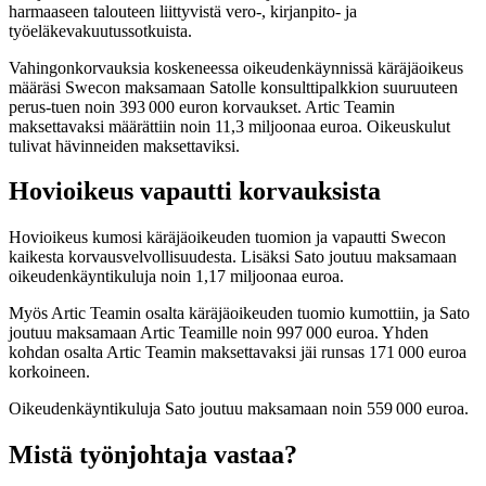
harmaaseen talouteen liittyvistä vero-, kirjanpito- ja
työeläkevakuutussotkuista.
Vahingonkorvauksia koskeneessa oikeudenkäynnissä käräjäoikeus
määräsi Swecon maksamaan Satolle konsulttipalkkion suuruuteen
perus-tuen noin 393 000 euron korvaukset. Artic Teamin
maksettavaksi määrättiin noin 11,3 miljoonaa euroa. Oikeuskulut
tulivat hävinneiden maksettaviksi.
Hovioikeus vapautti korvauksista
Hovioikeus kumosi käräjäoikeuden tuomion ja vapautti Swecon
kaikesta korvausvelvollisuudesta. Lisäksi Sato joutuu maksamaan
oikeudenkäyntikuluja noin 1,17 miljoonaa euroa.
Myös Artic Teamin osalta käräjäoikeuden tuomio kumottiin, ja Sato
joutuu maksamaan Artic Teamille noin 997 000 euroa. Yhden
kohdan osalta Artic Teamin maksettavaksi jäi runsas 171 000 euroa
korkoineen.
Oikeudenkäyntikuluja Sato joutuu maksamaan noin 559 000 euroa.
Mistä työnjohtaja vastaa?