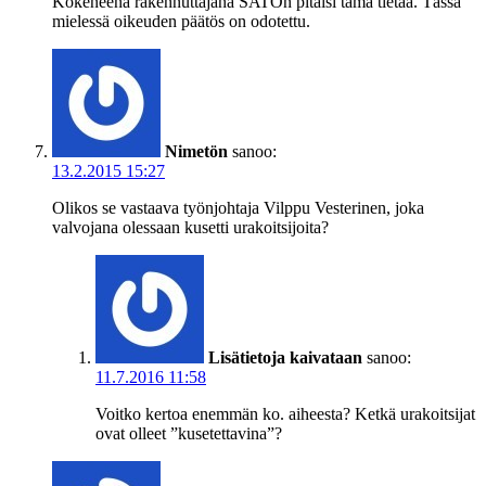
Kokeneena rakennuttajana SATOn pitäisi tämä tietää. Tässä
mielessä oikeuden päätös on odotettu.
Nimetön
sanoo:
13.2.2015 15:27
Olikos se vastaava työnjohtaja Vilppu Vesterinen, joka
valvojana olessaan kusetti urakoitsijoita?
Lisätietoja kaivataan
sanoo:
11.7.2016 11:58
Voitko kertoa enemmän ko. aiheesta? Ketkä urakoitsijat
ovat olleet ”kusetettavina”?