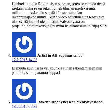
Haahtela on olla Raklin jäsen suoraan, joten se ei taida tietää
itsekään mikä se on oikein on eli tilaajan mieleksi mitä
milloinkin. Äskettäin se pääsi Lastensairaalan
rakennuttajakonsultiksi, kun Sweco heitettiin siitä tehtävästä
ulos syistä joita ei ole kerrottu. Valvottavana on
projektinjohtourakoitsija (tai mikä lie allianssiurakoitsija) SRV.
Artist in All -sopimus
sanoo:
12.2.2015 14:23
Ei muuta kuin lissää väljvouhkia siihen rakentamiseen niin
paranoo, sano, paranoo soppa !
Rakennushankkeeseen erehtynyt
sanoo:
13.2.2015 09:32