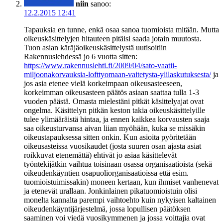
niin
sanoo:
12.2.2015 12:41
Tapauksia en tunne, enkä osaa sanoa tuomioista mitään. Mutta
oikeuskäsittelyjen hitauteen pitäisi saada jotain muutosta.
Tuon asian käräjäoikeuskäsittelystä uutisoitiin
Rakennuslehdessä jo 6 vuotta sitten:
https://www.rakennuslehti.fi/2009/04/sato-vaatii-
miljoonakorvauksia-lofttyomaan-vaitetysta-ylilaskutuksesta/
ja
jos asia etenee vielä korkeimpaan oikeusasteeseen,
korkeimman oikeusasteen päätös asiaan saattaa tulla 1-3
vuoden päästä. Omasta mielestäni pitkät käsittelyajat ovat
ongelma. Käsittelyn pitkän keston takia oikeuskäsittelyille
tulee ylimääräistä hintaa, ja ennen kaikkea korvausten saaja
saa oikeusturvansa aivan liian myöhään, kuka se missäkin
oikeustapauksessa sitten onkin. Kun asioita pyöritetään
oikeusasteissa vuosikaudet (josta suuren osan ajasta asiat
roikkuvat etenemättä) ehtivät jo asiaa käsittelevät
työntekijätkin vaihtua toisinaan osassa organisaatioista (sekä
oikeudenkäyntien osapuoliorganisaatioissa että esim.
tuomioistuimissakin) moneen kertaan, kun ihmiset vanhenevat
ja etenevät urallaan. Jonkinlainen pikatuomioistuin olisi
monelta kannalta parempi vaihtoehto kuin nykyisen kaltainen
oikeudenkäyntijärjestelmä, jossa lopullisen päätöksen
saaminen voi viedä vuosikymmenen ja jossa voittajia ovat