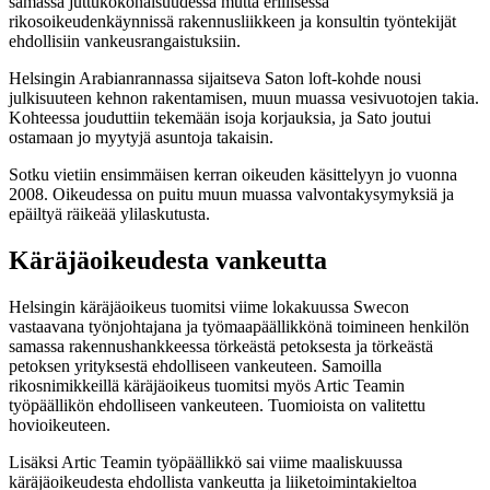
samassa juttukokonaisuudessa mutta erillisessä
rikosoikeudenkäynnissä rakennusliikkeen ja konsultin työntekijät
ehdollisiin vankeusrangaistuksiin.
Helsingin Arabianrannassa sijaitseva Saton loft-kohde nousi
julkisuuteen kehnon rakentamisen, muun muassa vesivuotojen takia.
Kohteessa jouduttiin tekemään isoja korjauksia, ja Sato joutui
ostamaan jo myytyjä asuntoja takaisin.
Sotku vietiin ensimmäisen kerran oikeuden käsittelyyn jo vuonna
2008. Oikeudessa on puitu muun muassa valvontakysymyksiä ja
epäiltyä räikeää ylilaskutusta.
Käräjäoikeudesta vankeutta
Helsingin käräjäoikeus tuomitsi viime lokakuussa Swecon
vastaavana työnjohtajana ja työmaapäällikkönä toimineen henkilön
samassa rakennushankkeessa törkeästä petoksesta ja törkeästä
petoksen yrityksestä ehdolliseen vankeuteen. Samoilla
rikosnimikkeillä käräjäoikeus tuomitsi myös Artic Teamin
työpäällikön ehdolliseen vankeuteen. Tuomioista on valitettu
hovioikeuteen.
Lisäksi Artic Teamin työpäällikkö sai viime maaliskuussa
käräjäoikeudesta ehdollista vankeutta ja liiketoimintakieltoa