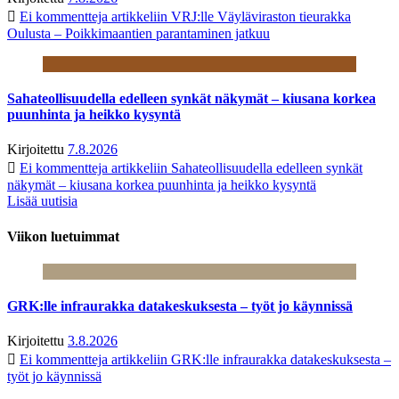
Ei kommentteja
artikkeliin VRJ:lle Väyläviraston tieurakka
Oulusta – Poikkimaantien parantaminen jatkuu
Sahateollisuudella edelleen synkät näkymät – kiusana korkea
puunhinta ja heikko kysyntä
Kirjoitettu
7.8.2026
Ei kommentteja
artikkeliin Sahateollisuudella edelleen synkät
näkymät – kiusana korkea puunhinta ja heikko kysyntä
Lisää uutisia
Viikon luetuimmat
GRK:lle infraurakka datakeskuksesta – työt jo käynnissä
Kirjoitettu
3.8.2026
Ei kommentteja
artikkeliin GRK:lle infraurakka datakeskuksesta –
työt jo käynnissä