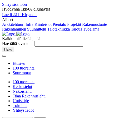
Siirry sisältöön
Hyödynnä 1kk/0€ diginäyte!
Lue lisää
Kirjaudu
Aiheet
Arkkitehtuuri
Infra
Kiinteistöt
Pientalo
Projektit
Rakennustuote
Rakentaminen
Suunnittelu
Talotekniikka
Talous
Työelämä
Kaikki mitä tietää pitää
Hae tältä sivustolta
Haku
Etusivu
100 tuoreinta
Suurimmat
100 tuoreinta
Keskustelut
Näköislehti
Tilaa Rakennuslehti
Uutiskirje
Toimitus
Yhteystiedot