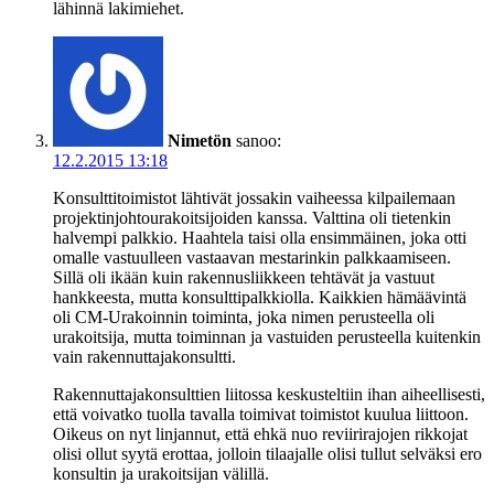
lähinnä lakimiehet.
Nimetön
sanoo:
12.2.2015 13:18
Konsulttitoimistot lähtivät jossakin vaiheessa kilpailemaan
projektinjohtourakoitsijoiden kanssa. Valttina oli tietenkin
halvempi palkkio. Haahtela taisi olla ensimmäinen, joka otti
omalle vastuulleen vastaavan mestarinkin palkkaamiseen.
Sillä oli ikään kuin rakennusliikkeen tehtävät ja vastuut
hankkeesta, mutta konsulttipalkkiolla. Kaikkien hämäävintä
oli CM-Urakoinnin toiminta, joka nimen perusteella oli
urakoitsija, mutta toiminnan ja vastuiden perusteella kuitenkin
vain rakennuttajakonsultti.
Rakennuttajakonsulttien liitossa keskusteltiin ihan aiheellisesti,
että voivatko tuolla tavalla toimivat toimistot kuulua liittoon.
Oikeus on nyt linjannut, että ehkä nuo reviirirajojen rikkojat
olisi ollut syytä erottaa, jolloin tilaajalle olisi tullut selväksi ero
konsultin ja urakoitsijan välillä.