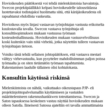
Hovioikeuden päätöksestä voi tehdä mielenkiintoisia havaintoja.
Swecon projektipäällikkö kelpasi hovioikeudelle talousriidassa
luotettavaksi todistajaksi huolimatta siitä, että käräjäoikeudesta oli
rapsahtanut ehdollista vankeutta.
Hovioikeus myös linjasi vastaavan työnjohtajan vastuuta erikoiselta
kuulostavalla tavalla. Swecon vastaava työnjohtaja oli
konsulttisopimuksen mukaan vastuussa työmaan
kosteudenhallinnasta. Hovioikeuden mukaan vastuuvelvollisuus
koski kuitenkin vain niitä virheitä, jotka näytettiin tulleen vastaavan
työnjohtajan tietoon.
Voisiko tästä tehdä sellaisen johtopäätöksen, että vastaava mestari
välttyy virhevastuulta, kun pysyttelee mahdollisimman paljon poissa
työmaalta ja on siten tietämätön työmaan tapahtumista.
Rakentamisen laadulle tällainen olisi kohtalokasta.
Konsultin käytössä riskinsä
Mielenkiintoista on nähdä, vaikuttaako oikeustapaus PJP- eli
projektinjohtopalvelumallin käyttämiseen ja vastuiden
määrittelemiseen rakennushankkwen toteuttamisessa. Swecon ja
Saton tapauksessa keskeinen vastuu näyttää hovioikeuden mukaan
olleen Satolla. Ilmeisesti Satossa ajateltiin eri tavalla ammattimaista