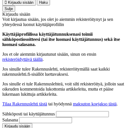
Kirjaudu sisään
Haku
Sulje
Kirjaudu sisään
Voit kirjautua sisään, jos olet jo aiemmin rekisteröitynyt ja sen
yhteydessä luonut käyttäjäprofiilin
Käyttäjäprofiilissa käyttäjätunnuksenasi toimii
sähköpostiosoitteesi (tai itse luomasi käyttäjätunnus) sekä itse
luomasi salasana.
Jos et ole aiemmin kirjautunut sisään, sinun on ensin
rekisteröidyttävä täällä
.
Jos sinulle tulee Rakennuslehti, rekisteröitymällä saat kaikki
rakennuslehti.fi-sisällöt luettavaksesi.
Jos sinulle ei tule Rakennuslehteä, voit silti rekisteröityä, jolloin saat
oikeuden kommentoida lukottomia artikkeleita, mutta et pääse
lukemaan lukittuja artikkeleita.
Tilaa Rakennuslehti tästä
tai hyödynnä
maksuton koejakso tästä
.
Sähköposti tai käyttäjätunnus
Salasana
Kirjaudu sisään