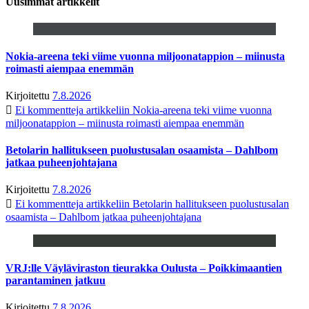
Uusimmat artikkelit
Nokia-areena teki viime vuonna miljoonatappion – miinusta
roimasti aiempaa enemmän
Kirjoitettu
7.8.2026
Ei kommentteja
artikkeliin Nokia-areena teki viime vuonna
miljoonatappion – miinusta roimasti aiempaa enemmän
Betolarin hallitukseen puolustusalan osaamista – Dahlbom
jatkaa puheenjohtajana
Kirjoitettu
7.8.2026
Ei kommentteja
artikkeliin Betolarin hallitukseen puolustusalan
osaamista – Dahlbom jatkaa puheenjohtajana
VRJ:lle Väyläviraston tieurakka Oulusta – Poikkimaantien
parantaminen jatkuu
Kirjoitettu
7.8.2026