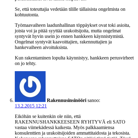
Se, että toteuttajia vedetään tilille tällaisista ongelmista on
kohtuutonta.
Työmaavaiheen laadunhallinan töppäykset ovat toki asioita,
joista voi ja pitää syyttää urakoitsijoita, mutta ongelmat
syntyvät hyvin usein jo ennen hankkeen käynnistymistä.
Ongelmat syntyvät kaavoittajien, rakennuttajien ja
hankevaiheen aivoituksista.
Kun rakentaminen lopulta käynnistyy, hankkeen perusvirheet
on jo tehty.
Rakennusinsinööri
sanoo:
13.2.2015 12:21
Eiköhän se kuitenkin ole niin, että
RAKENNUSHANKKEESEEN RYHTYVÄ eli SATO
vastaa viimekädessä kaikesta. Myös palkkaamiensa
konsulenttien ja urakoitsijoiden ammattitaidosta ja tekosista.