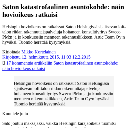
Saton katastrofaalinen asuntokohde: näin
hovioikeus ratkaisi
Helsingin hovioikeus on ratkaissut Saton Helsingissä sijaitsevan loft-
talon riidan rakennuttajapalveluja hoitaneen konsulttiyritys Sweco
PM:n ja jo konkurssiin menneen rakennusliikkeen, Artic Team Oy:n
hyväksi. Tuomio herättää kysymyksiä.
Kirjoittaja
Mikko Kortelainen
Kirjoitettu 12. helmikuuta 2015, 11:03
12.2.2015
17 kommenttia
artikkeliin Saton katastrofaalinen asuntokohde:
näin hovioikeus ratkaisi
Helsingin hovioikeus on ratkaissut Saton Helsingissä
sijaitsevan loft-talon riidan rakennuttajapalveluja
hoitaneen konsulttiyritys Sweco PM:n ja jo konkurssiin
menneen rakennusliikkeen, Artic Team Oy:n hyväksi.
Tuomio herättää kysymyksiä.
Kuuntele juttu
Sato joutuu maksajaksi, vaikka Helsingin käräjäoikeus tuomitsi