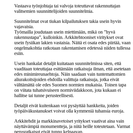
Vastaava työnjohtaja tai valvoja toteuttavat rakennuttajan
valitsemien suunnittelijoiden suunnitelmia.
Suunnitelmat ovat tiukan kilpailutuksen takia usein hyvin
vajavaisia.
Työmailla joudutaan usein miettimään, mikä on ”hyvä
rakennustapa”, kulloinkin. Arkkitehtooniset viritykset ovat
usein fysiikan lakien vastaisia. Näitä ei osata edes piirtää, vaan
ongelmakohtia ratkotaan rakentamisen edetessä niiden tullessa
esiin.
Usein hankalat detaljit kuitataan suunnitelmissa siten, että
vaaditaan toteuttajaa esittämään ratkaisuja ilman, että asetetaan
edes minimireunaehtoja. Näin saadaan vain tuntemattomien
aliurakoitsijoiden ehdoilla valittuja ratkaisuja, jotka eivät
välttämättä ole edes Suomen normien mukaisia. Toinen tapa
on viitata tuhatsivuiseen normiviidakkoon, jota kukaan ei
hallitse tai tunne perusteellisesti.
Detaljit eivät kuitenkaan voi pysäyttää hankkeita, joiden
työpäiväkustanukset voivat olla kymmeniä tuhansia euroja.
Arkkitehdit ja markkinavetoiset yritykset vaativat aina vain
näyttävämpiä monumentteja, ja niitä heille toteutetaan. Varmat
perusratkaisut eivät tunnu kelpaavan.