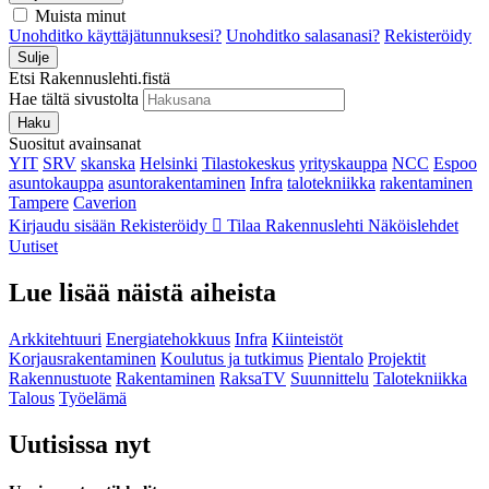
Muista minut
Unohditko käyttäjätunnuksesi?
Unohditko salasanasi?
Rekisteröidy
Sulje
Etsi Rakennuslehti.fistä
Hae tältä sivustolta
Haku
Suositut avainsanat
YIT
SRV
skanska
Helsinki
Tilastokeskus
yrityskauppa
NCC
Espoo
asuntokauppa
asuntorakentaminen
Infra
talotekniikka
rakentaminen
Tampere
Caverion
Kirjaudu sisään
Rekisteröidy
Tilaa Rakennuslehti
Näköislehdet
Uutiset
Lue lisää näistä aiheista
Arkkitehtuuri
Energiatehokkuus
Infra
Kiinteistöt
Korjausrakentaminen
Koulutus ja tutkimus
Pientalo
Projektit
Rakennustuote
Rakentaminen
RaksaTV
Suunnittelu
Talotekniikka
Talous
Työelämä
Uutisissa nyt