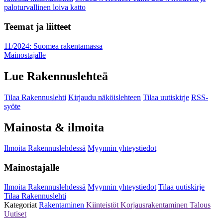
paloturvallinen loiva katto
Teemat ja liitteet
11/2024: Suomea rakentamassa
Mainostajalle
Lue Rakennuslehteä
Tilaa Rakennuslehti
Kirjaudu näköislehteen
Tilaa uutiskirje
RSS-
syöte
Mainosta & ilmoita
Ilmoita Rakennuslehdessä
Myynnin yhteystiedot
Mainostajalle
Ilmoita Rakennuslehdessä
Myynnin yhteystiedot
Tilaa uutiskirje
Tilaa Rakennuslehti
Kategoriat
Rakentaminen
Kiinteistöt
Korjausrakentaminen
Talous
Uutiset