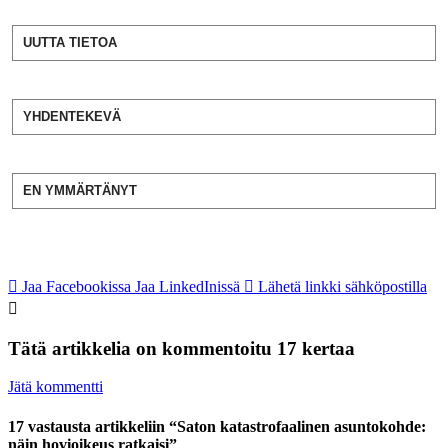
UUTTA TIETOA
YHDENTEKEVÄ
EN YMMÄRTÄNYT
Jaa Facebookissa
Jaa LinkedInissä
Lähetä linkki sähköpostilla
Tätä artikkelia on kommentoitu 17 kertaa
Jätä kommentti
17 vastausta artikkeliin “Saton katastrofaalinen asuntokohde:
näin hovioikeus ratkaisi”