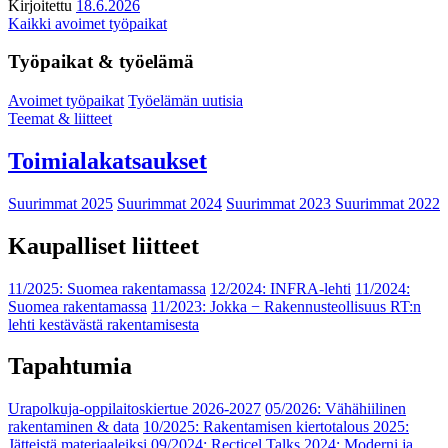
Kirjoitettu
18.6.2026
Kaikki avoimet työpaikat
Työpaikat & työelämä
Avoimet työpaikat
Työelämän uutisia
Teemat & liitteet
Toimialakatsaukset
Suurimmat 2025
Suurimmat 2024
Suurimmat 2023
Suurimmat 2022
Kaupalliset liitteet
11/2025: Suomea rakentamassa
12/2024: INFRA-lehti
11/2024:
Suomea rakentamassa
11/2023: Jokka − Rakennusteollisuus RT:n
lehti kestävästä rakentamisesta
Tapahtumia
Urapolkuja-oppilaitoskiertue 2026-2027
05/2026: Vähähiilinen
rakentaminen & data
10/2025: Rakentamisen kiertotalous 2025:
Jätteistä materiaaleiksi
09/2024: Recticel Talks 2024: Moderni ja