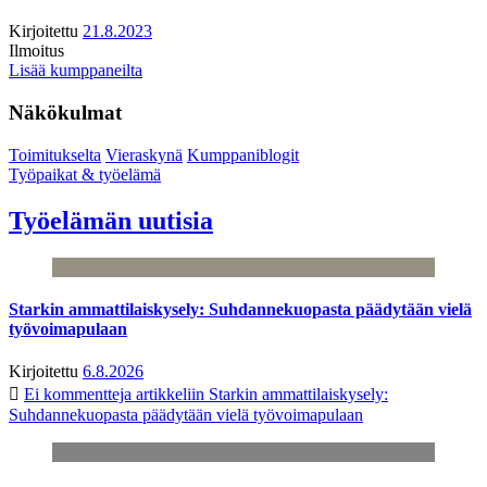
Kirjoitettu
21.8.2023
Ilmoitus
Lisää kumppaneilta
Näkökulmat
Toimitukselta
Vieraskynä
Kumppaniblogit
Työpaikat & työelämä
Työelämän uutisia
Starkin ammattilaiskysely: Suhdannekuopasta päädytään vielä
työvoimapulaan
Kirjoitettu
6.8.2026
Ei kommentteja
artikkeliin Starkin ammattilaiskysely:
Suhdannekuopasta päädytään vielä työvoimapulaan