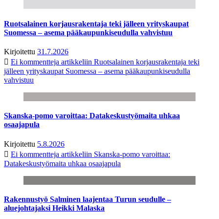
Ruotsalainen korjausrakentaja teki jälleen yrityskaupat
Suomessa – asema pääkaupunkiseudulla vahvistuu
Kirjoitettu
31.7.2026
Ei kommentteja
artikkeliin Ruotsalainen korjausrakentaja teki
jälleen yrityskaupat Suomessa – asema pääkaupunkiseudulla
vahvistuu
Skanska-pomo varoittaa: Datakeskustyömaita uhkaa
osaajapula
Kirjoitettu
5.8.2026
Ei kommentteja
artikkeliin Skanska-pomo varoittaa:
Datakeskustyömaita uhkaa osaajapula
Rakennustyö Salminen laajentaa Turun seudulle –
aluejohtajaksi Heikki Malaska