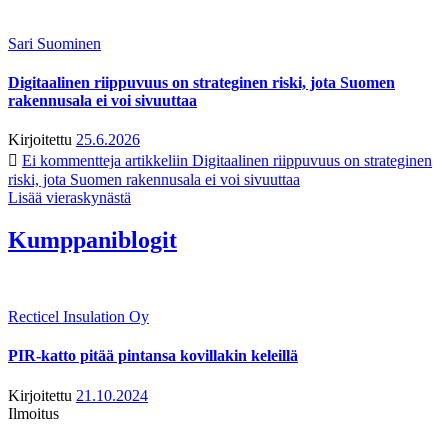
Sari Suominen
Digitaalinen riippuvuus on strateginen riski, jota Suomen
rakennusala ei voi sivuuttaa
Kirjoitettu
25.6.2026
Ei kommentteja
artikkeliin Digitaalinen riippuvuus on strateginen
riski, jota Suomen rakennusala ei voi sivuuttaa
Lisää vieraskynästä
Kumppaniblogit
Recticel Insulation Oy
PIR-katto pitää pintansa kovillakin keleillä
Kirjoitettu
21.10.2024
Ilmoitus