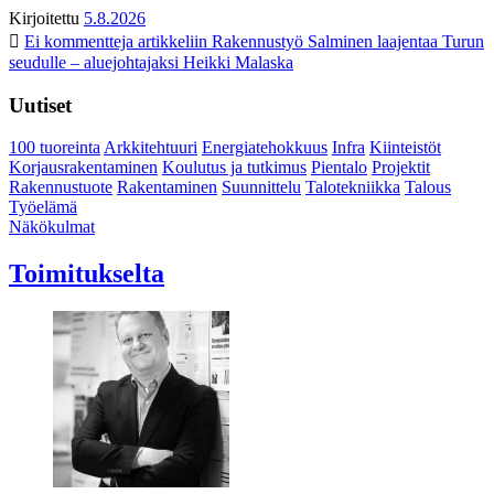
Kirjoitettu
5.8.2026
Ei kommentteja
artikkeliin Rakennustyö Salminen laajentaa Turun
seudulle – aluejohtajaksi Heikki Malaska
Uutiset
100 tuoreinta
Arkkitehtuuri
Energiatehokkuus
Infra
Kiinteistöt
Korjausrakentaminen
Koulutus ja tutkimus
Pientalo
Projektit
Rakennustuote
Rakentaminen
Suunnittelu
Talotekniikka
Talous
Työelämä
Näkökulmat
Toimitukselta