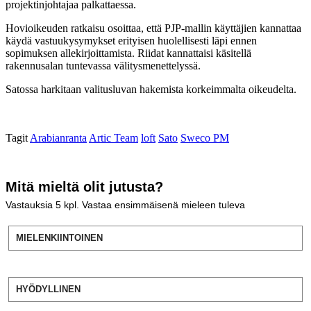
projektinjohtajaa palkattaessa.
Hovioikeuden ratkaisu osoittaa, että PJP-mallin käyttäjien kannattaa
käydä vastuukysymykset erityisen huolellisesti läpi ennen
sopimuksen allekirjoittamista. Riidat kannattaisi käsitellä
rakennusalan tuntevassa välitysmenettelyssä.
Satossa harkitaan valitusluvan hakemista korkeimmalta oikeudelta.
Tagit
Arabianranta
Artic Team
loft
Sato
Sweco PM
Mitä mieltä olit jutusta?
Vastauksia
5
kpl. Vastaa ensimmäisenä mieleen tuleva
MIELENKIINTOINEN
HYÖDYLLINEN