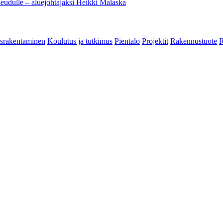
eudulle – aluejohtajaksi Heikki Malaska
srakentaminen
Koulutus ja tutkimus
Pientalo
Projektit
Rakennustuote
R