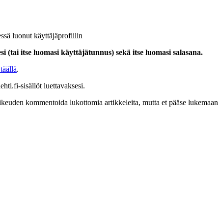
ssä luonut käyttäjäprofiilin
i (tai itse luomasi käyttäjätunnus) sekä itse luomasi salasana.
täällä
.
hti.fi-sisällöt luettavaksesi.
at oikeuden kommentoida lukottomia artikkeleita, mutta et pääse lukemaan l