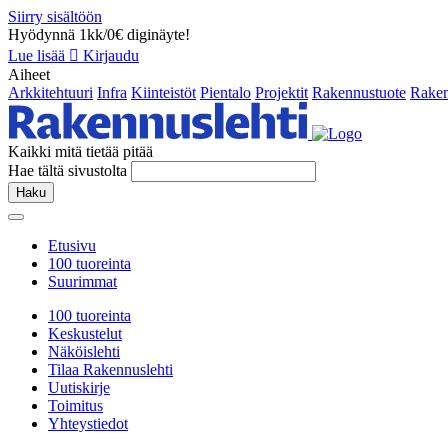
Siirry sisältöön
Hyödynnä 1kk/0€ diginäyte!
Lue lisää
Kirjaudu
Aiheet
Arkkitehtuuri
Infra
Kiinteistöt
Pientalo
Projektit
Rakennustuote
Raken
Kaikki mitä tietää pitää
Hae tältä sivustolta
Haku
Etusivu
100 tuoreinta
Suurimmat
100 tuoreinta
Keskustelut
Näköislehti
Tilaa Rakennuslehti
Uutiskirje
Toimitus
Yhteystiedot