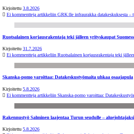
Kirjoitettu
3.8.2026
Ei kommentteja
artikkeliin GRK:lle infraurakka datakeskuksesta – t
Ruotsalainen korjausrakentaja teki jälleen yrityskaupat Suome
Kirjoitettu
31.7.2026
Ei kommentteja
artikkeliin Ruotsalainen korjausrakentaja teki jäl
Skanska-pomo varoittaa: Datakeskustyömaita uhkaa osaajapula
Kirjoitettu
5.8.2026
Ei kommentteja
artikkeliin Skanska-pomo varoittaa: Datakeskustyö
Rakennustyö Salminen laajentaa Turun seudulle – aluejohtajaks
Kirjoitettu
5.8.2026