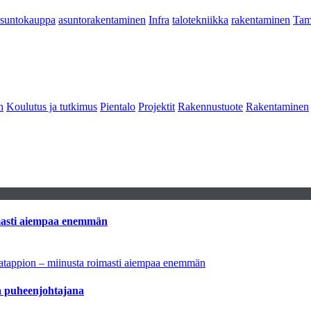
asuntokauppa
asuntorakentaminen
Infra
talotekniikka
rakentaminen
Tam
n
Koulutus ja tutkimus
Pientalo
Projektit
Rakennustuote
Rakentaminen
imasti aiempaa enemmän
natappion – miinusta roimasti aiempaa enemmän
aa puheenjohtajana