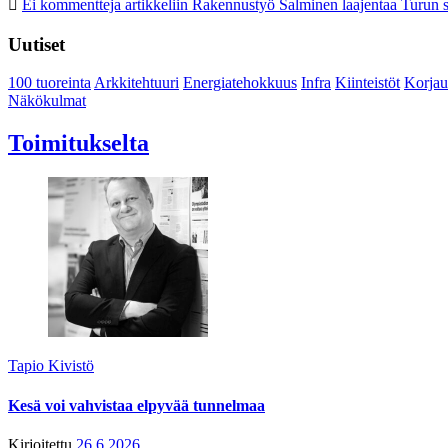
Ei kommentteja
artikkeliin Rakennustyö Salminen laajentaa Turun s
Uutiset
100 tuoreinta
Arkkitehtuuri
Energiatehokkuus
Infra
Kiinteistöt
Korjau
Näkökulmat
Toimitukselta
Tapio Kivistö
Kesä voi vahvistaa elpyvää tunnelmaa
Kirjoitettu
26.6.2026