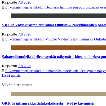
Kirjoitettu
7.8.2026
Ei kommentteja
artikkeliin Betolarin hallitukseen puolustusalan o
VRJ:lle Väyläviraston tieurakka Oulusta – Poikkimaantien par
Kirjoitettu
7.8.2026
Ei kommentteja
artikkeliin VRJ:lle Väyläviraston tieurakka Oulust
Sahateollisuudella edelleen synkät näkymät – kiusana korkea pu
Kirjoitettu
7.8.2026
Ei kommentteja
artikkeliin Sahateollisuudella edelleen synkät näk
Lisää uutisia
Viikon luetuimmat
GRK:lle infraurakka datakeskuksesta – työt jo käynnissä