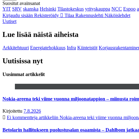
Suositut avainsanat
YIT
SRV
skanska
Helsinki
Tilastokeskus
yrityskauppa
NCC
Espoo
Kirjaudu sisään
Rekisteröidy
Tilaa Rakennuslehti
Näköislehdet
Uutiset
Lue lisää näistä aiheista
Arkkitehtuuri
Energiatehokkuus
Infra
Kiinteistöt
Korjausrakentamine
Uutisissa nyt
Uusimmat artikkelit
Nokia-areena teki viime vuonna miljoonatappion – miinusta ro
Kirjoitettu
7.8.2026
Ei kommentteja
artikkeliin Nokia-areena teki viime vuonna miljoo
Betolarin hallitukseen puolustusalan osaamista – Dahlbom jatk