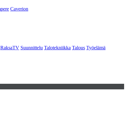
pere
Caverion
RaksaTV
Suunnittelu
Talotekniikka
Talous
Työelämä