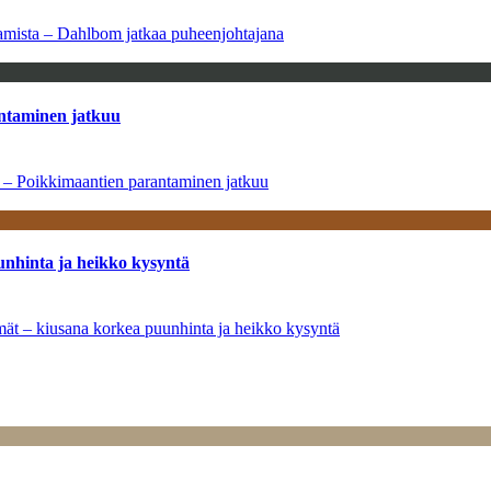
saamista – Dahlbom jatkaa puheenjohtajana
antaminen jatkuu
a – Poikkimaantien parantaminen jatkuu
unhinta ja heikko kysyntä
ymät – kiusana korkea puunhinta ja heikko kysyntä