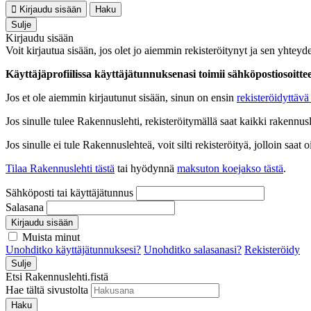
Kirjaudu sisään
Haku
Sulje
Kirjaudu sisään
Voit kirjautua sisään, jos olet jo aiemmin rekisteröitynyt ja sen yhteyde
Käyttäjäprofiilissa käyttäjätunnuksenasi toimii sähköpostiosoittees
Jos et ole aiemmin kirjautunut sisään, sinun on ensin
rekisteröidyttävä 
Jos sinulle tulee Rakennuslehti, rekisteröitymällä saat kaikki rakennusle
Jos sinulle ei tule Rakennuslehteä, voit silti rekisteröityä, jolloin sa
Tilaa Rakennuslehti tästä
tai hyödynnä
maksuton koejakso tästä
.
Sähköposti tai käyttäjätunnus
Salasana
Kirjaudu sisään
Muista minut
Unohditko käyttäjätunnuksesi?
Unohditko salasanasi?
Rekisteröidy
Sulje
Etsi Rakennuslehti.fistä
Hae tältä sivustolta
Haku