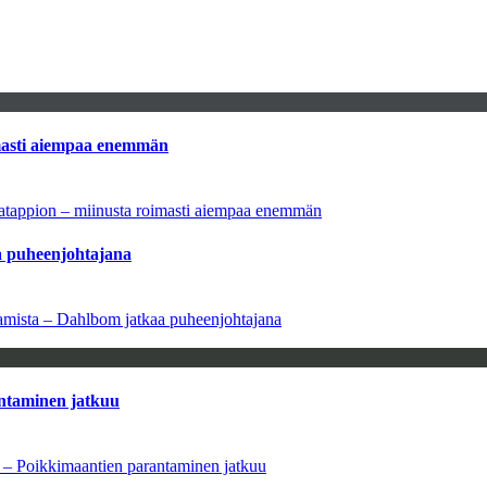
imasti aiempaa enemmän
natappion – miinusta roimasti aiempaa enemmän
aa puheenjohtajana
saamista – Dahlbom jatkaa puheenjohtajana
antaminen jatkuu
a – Poikkimaantien parantaminen jatkuu