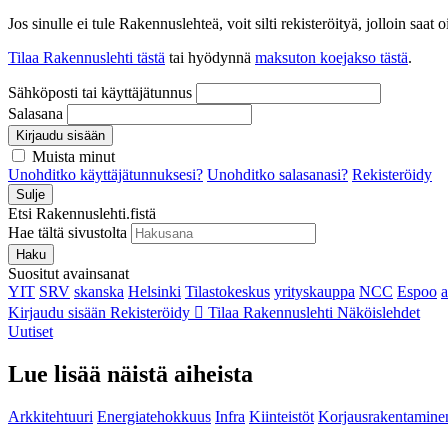
Jos sinulle ei tule Rakennuslehteä, voit silti rekisteröityä, jolloin sa
Tilaa Rakennuslehti tästä
tai hyödynnä
maksuton koejakso tästä
.
Sähköposti tai käyttäjätunnus
Salasana
Kirjaudu sisään
Muista minut
Unohditko käyttäjätunnuksesi?
Unohditko salasanasi?
Rekisteröidy
Sulje
Etsi Rakennuslehti.fistä
Hae tältä sivustolta
Haku
Suositut avainsanat
YIT
SRV
skanska
Helsinki
Tilastokeskus
yrityskauppa
NCC
Espoo
Kirjaudu sisään
Rekisteröidy
Tilaa Rakennuslehti
Näköislehdet
Uutiset
Lue lisää näistä aiheista
Arkkitehtuuri
Energiatehokkuus
Infra
Kiinteistöt
Korjausrakentamine