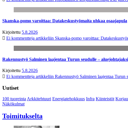
Skanska-pomo varoittaa: Datakeskustyömaita uhkaa osaajapula
Kirjoitettu
5.8.2026
Ei kommentteja
artikkeliin Skanska-pomo varoittaa: Datakeskustyö
Rakennustyö Salminen laajentaa Turun seudulle – aluejohtajaks
Kirjoitettu
5.8.2026
Ei kommentteja
artikkeliin Rakennustyö Salminen laajentaa Turun s
Uutiset
100 tuoreinta
Arkkitehtuuri
Energiatehokkuus
Infra
Kiinteistöt
Korjau
Näkökulmat
Toimitukselta