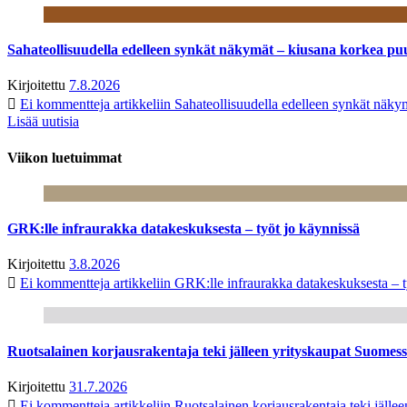
Sahateollisuudella edelleen synkät näkymät – kiusana korkea pu
Kirjoitettu
7.8.2026
Ei kommentteja
artikkeliin Sahateollisuudella edelleen synkät näk
Lisää uutisia
Viikon luetuimmat
GRK:lle infraurakka datakeskuksesta – työt jo käynnissä
Kirjoitettu
3.8.2026
Ei kommentteja
artikkeliin GRK:lle infraurakka datakeskuksesta – t
Ruotsalainen korjausrakentaja teki jälleen yrityskaupat Suome
Kirjoitettu
31.7.2026
Ei kommentteja
artikkeliin Ruotsalainen korjausrakentaja teki jäl