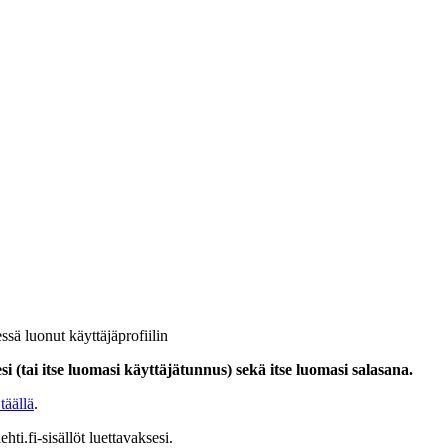
ssä luonut käyttäjäprofiilin
i (tai itse luomasi käyttäjätunnus) sekä itse luomasi salasana.
täällä
.
hti.fi-sisällöt luettavaksesi.