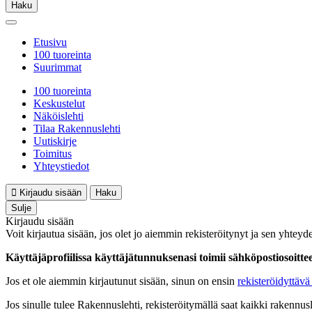
Haku
Etusivu
100 tuoreinta
Suurimmat
100 tuoreinta
Keskustelut
Näköislehti
Tilaa Rakennuslehti
Uutiskirje
Toimitus
Yhteystiedot
Kirjaudu sisään
Haku
Sulje
Kirjaudu sisään
Voit kirjautua sisään, jos olet jo aiemmin rekisteröitynyt ja sen yhteyde
Käyttäjäprofiilissa käyttäjätunnuksenasi toimii sähköpostiosoittees
Jos et ole aiemmin kirjautunut sisään, sinun on ensin
rekisteröidyttävä 
Jos sinulle tulee Rakennuslehti, rekisteröitymällä saat kaikki rakennusle