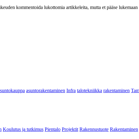
at oikeuden kommentoida lukottomia artikkeleita, mutta et pääse lukemaan l
asuntokauppa
asuntorakentaminen
Infra
talotekniikka
rakentaminen
Tam
n
Koulutus ja tutkimus
Pientalo
Projektit
Rakennustuote
Rakentaminen