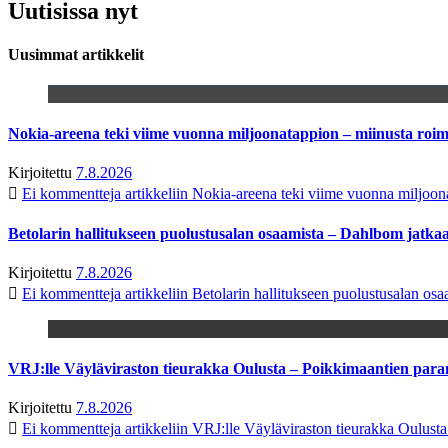
Uutisissa nyt
Uusimmat artikkelit
Nokia-areena teki viime vuonna miljoonatappion – miinusta ro
Kirjoitettu
7.8.2026
Ei kommentteja
artikkeliin Nokia-areena teki viime vuonna miljoo
Betolarin hallitukseen puolustusalan osaamista – Dahlbom jatk
Kirjoitettu
7.8.2026
Ei kommentteja
artikkeliin Betolarin hallitukseen puolustusalan o
VRJ:lle Väyläviraston tieurakka Oulusta – Poikkimaantien par
Kirjoitettu
7.8.2026
Ei kommentteja
artikkeliin VRJ:lle Väyläviraston tieurakka Oulust