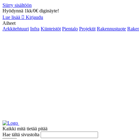
Siirry sisältöön
Hyödynnä 1kk/0€ diginäyte!
Lue lisää
Kirjaudu
Aiheet
Arkkitehtuuri
Infra
Kiinteistöt
Pientalo
Projektit
Rakennustuote
Raken
Kaikki mitä tietää pitää
Hae tältä sivustolta