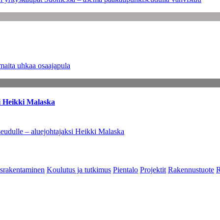
maita uhkaa osaajapula
i Heikki Malaska
eudulle – aluejohtajaksi Heikki Malaska
srakentaminen
Koulutus ja tutkimus
Pientalo
Projektit
Rakennustuote
R