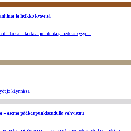
unhinta ja heikko kysyntä
ymät – kiusana korkea puunhinta ja heikko kysyntä
yöt jo käynnissä
ssa – asema pääkaupunkiseudulla vahvistuu
leen yrityskaupat Suomessa – asema pääkaupunkiseudulla vahvistuu