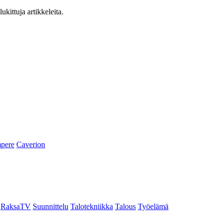
ukittuja artikkeleita.
pere
Caverion
RaksaTV
Suunnittelu
Talotekniikka
Talous
Työelämä