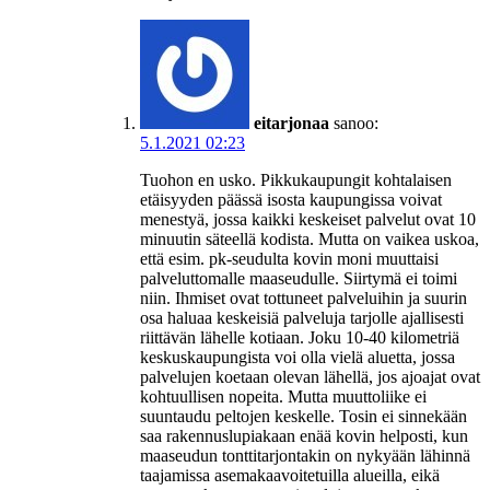
eitarjonaa
sanoo:
5.1.2021 02:23
Tuohon en usko. Pikkukaupungit kohtalaisen
etäisyyden päässä isosta kaupungissa voivat
menestyä, jossa kaikki keskeiset palvelut ovat 10
minuutin säteellä kodista. Mutta on vaikea uskoa,
että esim. pk-seudulta kovin moni muuttaisi
palveluttomalle maaseudulle. Siirtymä ei toimi
niin. Ihmiset ovat tottuneet palveluihin ja suurin
osa haluaa keskeisiä palveluja tarjolle ajallisesti
riittävän lähelle kotiaan. Joku 10-40 kilometriä
keskuskaupungista voi olla vielä aluetta, jossa
palvelujen koetaan olevan lähellä, jos ajoajat ovat
kohtuullisen nopeita. Mutta muuttoliike ei
suuntaudu peltojen keskelle. Tosin ei sinnekään
saa rakennuslupiakaan enää kovin helposti, kun
maaseudun tonttitarjontakin on nykyään lähinnä
taajamissa asemakaavoitetuilla alueilla, eikä