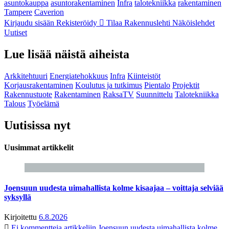
asuntokauppa
asuntorakentaminen
Infra
talotekniikka
rakentaminen
Tampere
Caverion
Kirjaudu sisään
Rekisteröidy
Tilaa Rakennuslehti
Näköislehdet
Uutiset
Lue lisää näistä aiheista
Arkkitehtuuri
Energiatehokkuus
Infra
Kiinteistöt
Korjausrakentaminen
Koulutus ja tutkimus
Pientalo
Projektit
Rakennustuote
Rakentaminen
RaksaTV
Suunnittelu
Talotekniikka
Talous
Työelämä
Uutisissa nyt
Uusimmat artikkelit
Joensuun uudesta uimahallista kolme kisaajaa – voittaja selviää
syksyllä
Kirjoitettu
6.8.2026
Ei kommentteja
artikkeliin Joensuun uudesta uimahallista kolme