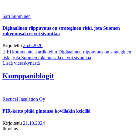
Sari Suominen
Digitaalinen riippuvuus on strateginen riski, jota Suomen
rakennusala ei voi sivuuttaa
Kirjoitettu
25.6.2026
Ei kommentteja
artikkeliin Digitaalinen riippuvuus on strateginen
riski, jota Suomen rakennusala ei voi sivuuttaa
Lisää vieraskynästä
Kumppaniblogit
Recticel Insulation Oy
PIR-katto pitää pintansa kovillakin keleillä
Kirjoitettu
21.10.2024
Ilmoitus