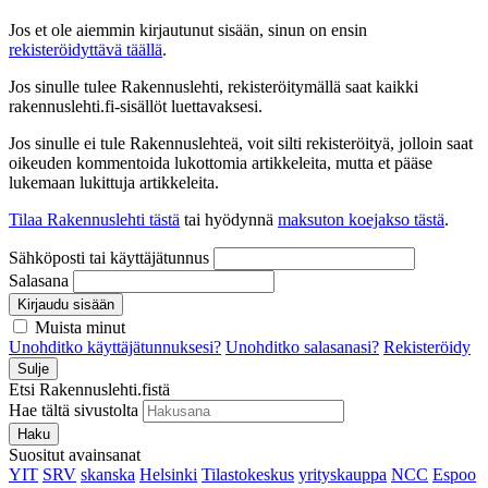
Jos et ole aiemmin kirjautunut sisään, sinun on ensin
rekisteröidyttävä täällä
.
Jos sinulle tulee Rakennuslehti, rekisteröitymällä saat kaikki
rakennuslehti.fi-sisällöt luettavaksesi.
Jos sinulle ei tule Rakennuslehteä, voit silti rekisteröityä, jolloin saat
oikeuden kommentoida lukottomia artikkeleita, mutta et pääse
lukemaan lukittuja artikkeleita.
Tilaa Rakennuslehti tästä
tai hyödynnä
maksuton koejakso tästä
.
Sähköposti tai käyttäjätunnus
Salasana
Kirjaudu sisään
Muista minut
Unohditko käyttäjätunnuksesi?
Unohditko salasanasi?
Rekisteröidy
Sulje
Etsi Rakennuslehti.fistä
Hae tältä sivustolta
Haku
Suositut avainsanat
YIT
SRV
skanska
Helsinki
Tilastokeskus
yrityskauppa
NCC
Espoo