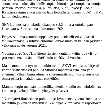
suuntaamaan ulospäin edullisempien hintojen ja isompien asuntojen
perässä. Porvoo, Mäntsälä, Nurmijärvi, Vihti, Inkoo ja Lohja.
Kaupankäynnin ainoa este on tällä hetkellä tarjonnan puute”, SKVL
kertoo tiedotteessa.
SKVL ennustaa omakotitalokaupan sekä loma-asuntokaupan
kasvavan 4–6 prosenttia alkuvuonna 2021.
Erityisesti loma-asuntokauppa käy poikkeuksellisen vilkkaasti
talvikautenakin. Yhdistys ennustaa loma-asuntojen kaupan pysyvän
vilkkaana myös vuonna 2021.
Vuonna 2020 SKVL:n jäsenyritysten kautta myytiin jopa yli 40
prosenttia enemmän mökkejä kuin edeltävinä vuosina.
Maallemuutto on nyt muutoinkin trendi, SKVL ennustaa. Järjestö
kertoo saaneensa eri puolilta Suomea raportteja siitä, että yhä
enemmän ollaan kiinnostuneita suuremmista asunnoista, joissa on
omaa pihaa ja mahdollisuus etätyöhön.
Mannerbergin mukaan muuttoliike pieniin kuntiin on mahdollinen,
kunhan palvelut ja liikenneyhteydet pelaavat.
”Nurmijärvi-ilmiöstähän puhuttiin jo kymmenen vuotta sitten, ja se
mainittiin jo kevään kyselyissä. Välittäjät Nurmijärveltä raportoivat,