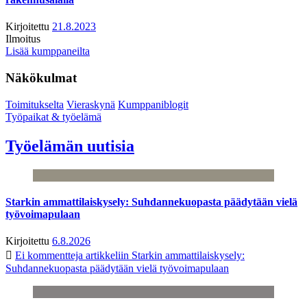
Kirjoitettu
21.8.2023
Ilmoitus
Lisää kumppaneilta
Näkökulmat
Toimitukselta
Vieraskynä
Kumppaniblogit
Työpaikat & työelämä
Työelämän uutisia
Starkin ammattilaiskysely: Suhdannekuopasta päädytään vielä
työvoimapulaan
Kirjoitettu
6.8.2026
Ei kommentteja
artikkeliin Starkin ammattilaiskysely:
Suhdannekuopasta päädytään vielä työvoimapulaan