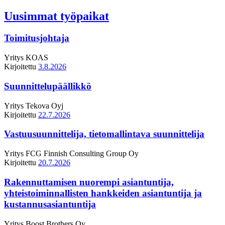
Uusimmat työpaikat
Toimitusjohtaja
Yritys
KOAS
Kirjoitettu
3.8.2026
Suunnittelupäällikkö
Yritys
Tekova Oyj
Kirjoitettu
22.7.2026
Vastuusuunnittelija, tietomallintava suunnittelija
Yritys
FCG Finnish Consulting Group Oy
Kirjoitettu
20.7.2026
Rakennuttamisen nuorempi asiantuntija,
yhteistoiminnallisten hankkeiden asiantuntija ja
kustannusasiantuntija
Yritys
Boost Brothers Oy