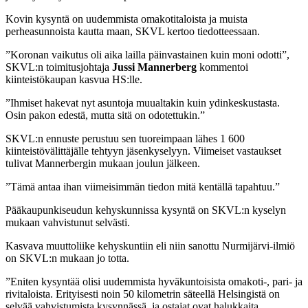
Kovin kysyntä on uudemmista omakotitaloista ja muista
perheasunnoista kautta maan, SKVL kertoo tiedotteessaan.
”Koronan vaikutus oli aika lailla päinvastainen kuin moni odotti”,
SKVL:n toimitusjohtaja
Jussi Mannerberg
kommentoi
kiinteistökaupan kasvua HS:lle.
”Ihmiset hakevat nyt asuntoja muualtakin kuin ydinkeskustasta.
Osin pakon edestä, mutta sitä on odotettukin.”
SKVL:n ennuste perustuu sen tuoreimpaan lähes 1 600
kiinteistövälittäjälle tehtyyn jäsenkyselyyn. Viimeiset vastaukset
tulivat Mannerbergin mukaan joulun jälkeen.
”Tämä antaa ihan viimeisimmän tiedon mitä kentällä tapahtuu.”
Pääkaupunkiseudun kehyskunnissa kysyntä on SKVL:n kyselyn
mukaan vahvistunut selvästi.
Kasvava muuttoliike kehyskuntiin eli niin sanottu Nurmijärvi-ilmiö
on SKVL:n mukaan jo totta.
”Eniten kysyntää olisi uudemmista hyväkuntoisista omakoti-, pari- ja
rivitaloista. Erityisesti noin 50 kilometrin säteellä Helsingistä on
selvää vahvistumista kysynnässä, ja ostajat ovat halukkaita