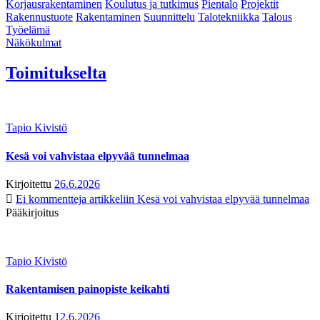
Korjausrakentaminen
Koulutus ja tutkimus
Pientalo
Projektit
Rakennustuote
Rakentaminen
Suunnittelu
Talotekniikka
Talous
Työelämä
Näkökulmat
Toimitukselta
Tapio Kivistö
Kesä voi vahvistaa elpyvää tunnelmaa
Kirjoitettu
26.6.2026
Ei kommentteja
artikkeliin Kesä voi vahvistaa elpyvää tunnelmaa
Pääkirjoitus
Tapio Kivistö
Rakentamisen painopiste keikahti
Kirjoitettu
12.6.2026