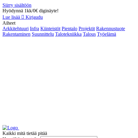
Siirry sisältöön
Hyödynnä 1kk/0€ diginäyte!
Lue lisää
Kirjaudu
Aiheet
Arkkitehtuuri
Infra
Kiinteistöt
Pientalo
Projektit
Rakennustuote
Rakentaminen
Suunnittelu
Talotekniikka
Talous
Työelämä
Kaikki mitä tietää pitää