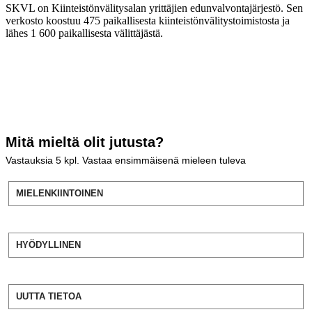
SKVL on Kiinteistönvälitysalan yrittäjien edunvalvontajärjestö. Sen
verkosto koostuu 475 paikallisesta kiinteistönvälitystoimistosta ja
lähes 1 600 paikallisesta välittäjästä.
Mitä mieltä olit jutusta?
Vastauksia
5
kpl. Vastaa ensimmäisenä mieleen tuleva
MIELENKIINTOINEN
HYÖDYLLINEN
UUTTA TIETOA