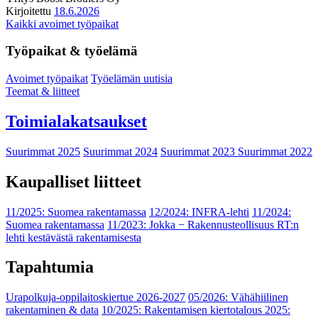
Kirjoitettu
18.6.2026
Kaikki avoimet työpaikat
Työpaikat & työelämä
Avoimet työpaikat
Työelämän uutisia
Teemat & liitteet
Toimialakatsaukset
Suurimmat 2025
Suurimmat 2024
Suurimmat 2023
Suurimmat 2022
Kaupalliset liitteet
11/2025: Suomea rakentamassa
12/2024: INFRA-lehti
11/2024:
Suomea rakentamassa
11/2023: Jokka − Rakennusteollisuus RT:n
lehti kestävästä rakentamisesta
Tapahtumia
Urapolkuja-oppilaitoskiertue 2026-2027
05/2026: Vähähiilinen
rakentaminen & data
10/2025: Rakentamisen kiertotalous 2025: