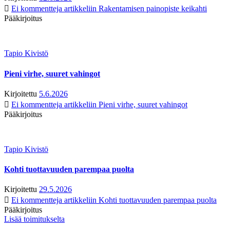
Ei kommentteja
artikkeliin Rakentamisen painopiste keikahti
Pääkirjoitus
Tapio Kivistö
Pieni virhe, suuret vahingot
Kirjoitettu
5.6.2026
Ei kommentteja
artikkeliin Pieni virhe, suuret vahingot
Pääkirjoitus
Tapio Kivistö
Kohti tuottavuuden parempaa puolta
Kirjoitettu
29.5.2026
Ei kommentteja
artikkeliin Kohti tuottavuuden parempaa puolta
Pääkirjoitus
Lisää toimitukselta