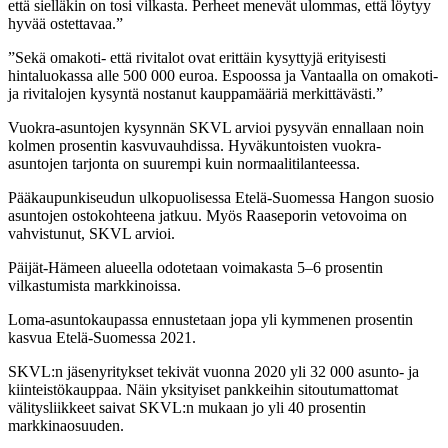
että sielläkin on tosi vilkasta. Perheet menevät ulommas, että löytyy
hyvää ostettavaa.”
”Sekä omakoti- että rivitalot ovat erittäin kysyttyjä erityisesti
hintaluokassa alle 500 000 euroa. Espoossa ja Vantaalla on omakoti-
ja rivitalojen kysyntä nostanut kauppamääriä merkittävästi.”
Vuokra-asuntojen kysynnän SKVL arvioi pysyvän ennallaan noin
kolmen prosentin kasvuvauhdissa. Hyväkuntoisten vuokra-
asuntojen tarjonta on suurempi kuin normaalitilanteessa.
Pääkaupunkiseudun ulkopuolisessa Etelä-Suomessa Hangon suosio
asuntojen ostokohteena jatkuu. Myös Raaseporin vetovoima on
vahvistunut, SKVL arvioi.
Päijät-Hämeen alueella odotetaan voimakasta 5–6 prosentin
vilkastumista markkinoissa.
Loma-asuntokaupassa ennustetaan jopa yli kymmenen prosentin
kasvua Etelä-Suomessa 2021.
SKVL:n jäsenyritykset tekivät vuonna 2020 yli 32 000 asunto- ja
kiinteistökauppaa. Näin yksityiset pankkeihin sitoutumattomat
välitysliikkeet saivat SKVL:n mukaan jo yli 40 prosentin
markkinaosuuden.