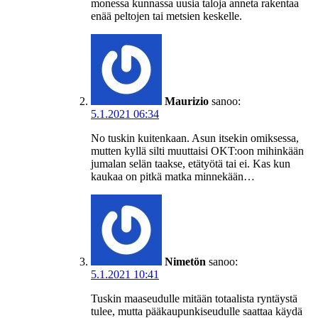
monessa kunnassa uusia taloja anneta rakentaa
enää peltojen tai metsien keskelle.
Maurizio
sanoo:
5.1.2021 06:34
No tuskin kuitenkaan. Asun itsekin omiksessa,
mutten kyllä silti muuttaisi OKT:oon mihinkään
jumalan selän taakse, etätyötä tai ei. Kas kun
kaukaa on pitkä matka minnekään…
Nimetön
sanoo:
5.1.2021 10:41
Tuskin maaseudulle mitään totaalista ryntäystä
tulee, mutta pääkaupunkiseudulle saattaa käydä