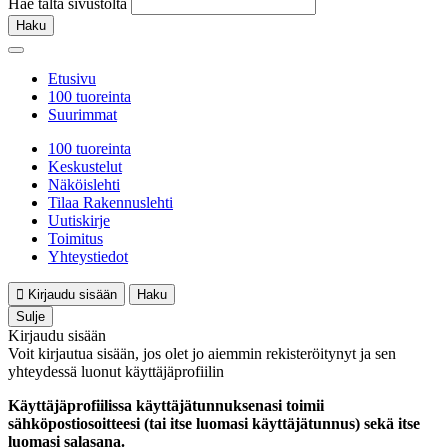
Hae tältä sivustolta
Haku
Etusivu
100 tuoreinta
Suurimmat
100 tuoreinta
Keskustelut
Näköislehti
Tilaa Rakennuslehti
Uutiskirje
Toimitus
Yhteystiedot
Kirjaudu sisään
Haku
Sulje
Kirjaudu sisään
Voit kirjautua sisään, jos olet jo aiemmin rekisteröitynyt ja sen
yhteydessä luonut käyttäjäprofiilin
Käyttäjäprofiilissa käyttäjätunnuksenasi toimii
sähköpostiosoitteesi (tai itse luomasi käyttäjätunnus) sekä itse
luomasi salasana.