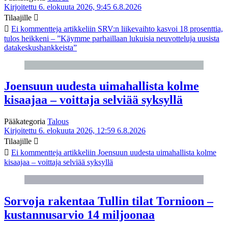
Kirjoitettu 6. elokuuta 2026, 9:45
6.8.2026
Tilaajille
Ei kommentteja
artikkeliin SRV:n liikevaihto kasvoi 18 prosenttia,
tulos heikkeni – ”Käymme parhaillaan lukuisia neuvotteluja uusista
datakeskushankkeista”
Joensuun uudesta uimahallista kolme
kisaajaa – voittaja selviää syksyllä
Pääkategoria
Talous
Kirjoitettu 6. elokuuta 2026, 12:59
6.8.2026
Tilaajille
Ei kommentteja
artikkeliin Joensuun uudesta uimahallista kolme
kisaajaa – voittaja selviää syksyllä
Sorvoja rakentaa Tullin tilat Tornioon –
kustannusarvio 14 miljoonaa