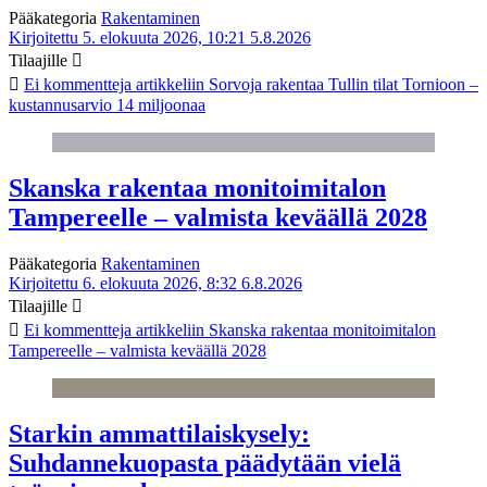
Pääkategoria
Rakentaminen
Kirjoitettu 5. elokuuta 2026, 10:21
5.8.2026
Tilaajille
Ei kommentteja
artikkeliin Sorvoja rakentaa Tullin tilat Tornioon –
kustannusarvio 14 miljoonaa
Skanska rakentaa monitoimitalon
Tampereelle – valmista keväällä 2028
Pääkategoria
Rakentaminen
Kirjoitettu 6. elokuuta 2026, 8:32
6.8.2026
Tilaajille
Ei kommentteja
artikkeliin Skanska rakentaa monitoimitalon
Tampereelle – valmista keväällä 2028
Starkin ammattilaiskysely:
Suhdannekuopasta päädytään vielä