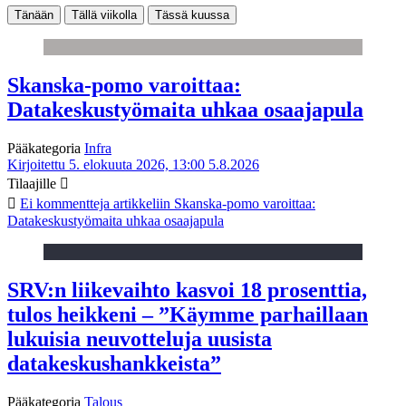
Tänään
Tällä viikolla
Tässä kuussa
Skanska-pomo varoittaa:
Datakeskustyömaita uhkaa osaajapula
Pääkategoria
Infra
Kirjoitettu 5. elokuuta 2026, 13:00
5.8.2026
Tilaajille
Ei kommentteja
artikkeliin Skanska-pomo varoittaa:
Datakeskustyömaita uhkaa osaajapula
SRV:n liikevaihto kasvoi 18 prosenttia,
tulos heikkeni – ”Käymme parhaillaan
lukuisia neuvotteluja uusista
datakeskushankkeista”
Pääkategoria
Talous