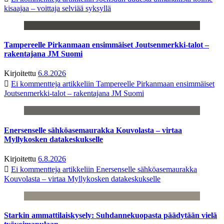
kisaajaa – voittaja selviää syksyllä
Tampereelle Pirkanmaan ensimmäiset Joutsenmerkki-talot –
rakentajana JM Suomi
Kirjoitettu
6.8.2026
Ei kommentteja
artikkeliin Tampereelle Pirkanmaan ensimmäiset
Joutsenmerkki-talot – rakentajana JM Suomi
Enersenselle sähköasemaurakka Kouvolasta – virtaa
Myllykosken datakeskukselle
Kirjoitettu
6.8.2026
Ei kommentteja
artikkeliin Enersenselle sähköasemaurakka
Kouvolasta – virtaa Myllykosken datakeskukselle
Starkin ammattilaiskysely: Suhdannekuopasta päädytään vielä