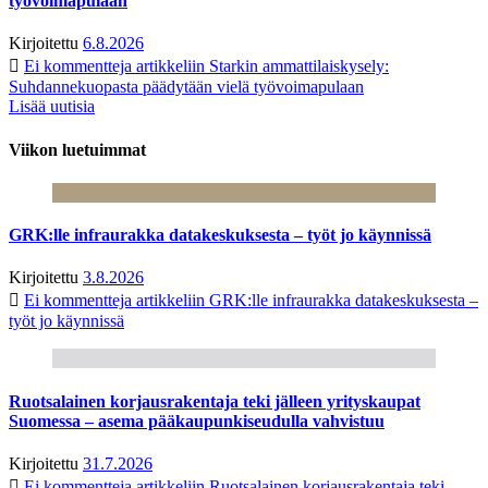
työvoimapulaan
Kirjoitettu
6.8.2026
Ei kommentteja
artikkeliin Starkin ammattilaiskysely:
Suhdannekuopasta päädytään vielä työvoimapulaan
Lisää uutisia
Viikon luetuimmat
GRK:lle infraurakka datakeskuksesta – työt jo käynnissä
Kirjoitettu
3.8.2026
Ei kommentteja
artikkeliin GRK:lle infraurakka datakeskuksesta –
työt jo käynnissä
Ruotsalainen korjausrakentaja teki jälleen yrityskaupat
Suomessa – asema pääkaupunkiseudulla vahvistuu
Kirjoitettu
31.7.2026
Ei kommentteja
artikkeliin Ruotsalainen korjausrakentaja teki