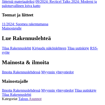
Jätteistä materiaaleiksi
09/2024: Recticel Talks 2024: Moderni ja
paloturvallinen loiva katto
Teemat ja liitteet
11/2024: Suomea rakentamassa
Mainostajalle
Lue Rakennuslehteä
Tilaa Rakennuslehti
Kirjaudu näköislehteen
Tilaa uutiskirje
RSS-
syöte
Mainosta & ilmoita
Ilmoita Rakennuslehdessä
Myynnin yhteystiedot
Mainostajalle
Ilmoita Rakennuslehdessä
Myynnin yhteystiedot
Tilaa uutiskirje
Tilaa Rakennuslehti
Kategoriat
Talous
Asunnot