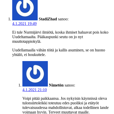
StadiZhad
sanoo:
4.1.2021 19:49
Ei tule Nurmijärvi ilmiötä, koska ihmiset haluavat pois koko
Uudeltamaalta. Pääkaupunki seutu on jo nyt
muuttotappiokylä.
Uudellamaalla vähän töitä ja kallis asuminen, se on huono
yhtälö, ei houkuttele.
Nimetön
sanoo:
4.1.2021 21:10
Voipi pitää paikkaansa. Jos nykyisin käynnissä oleva
tulonsiirtoleikki toteutuu edes puoliksi ja etätyöt
tulevaisuudessa mahdollistuvat, alkaa todellinen lande
voimaan hyvin. Terveet muuttavat maalle.