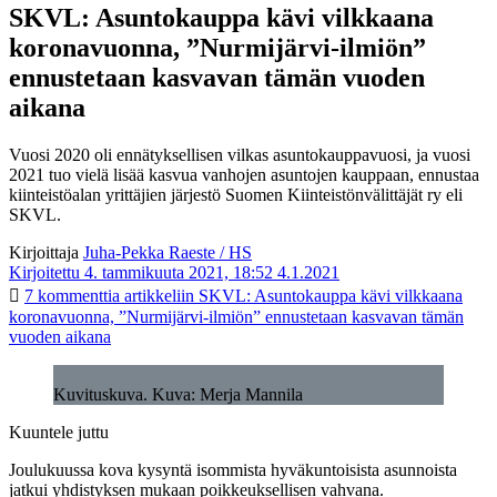
SKVL: Asuntokauppa kävi vilkkaana
koronavuonna, ”Nurmijärvi-ilmiön”
ennustetaan kasvavan tämän vuoden
aikana
Vuosi 2020 oli ennätyksellisen vilkas asuntokauppavuosi, ja vuosi
2021 tuo vielä lisää kasvua vanhojen asuntojen kauppaan, ennustaa
kiinteistöalan yrittäjien järjestö Suomen Kiinteistönvälittäjät ry eli
SKVL.
Kirjoittaja
Juha-Pekka Raeste / HS
Kirjoitettu 4. tammikuuta 2021, 18:52
4.1.2021
7 kommenttia
artikkeliin SKVL: Asuntokauppa kävi vilkkaana
koronavuonna, ”Nurmijärvi-ilmiön” ennustetaan kasvavan tämän
vuoden aikana
Kuvituskuva. Kuva: Merja Mannila
Kuuntele juttu
Joulukuussa kova kysyntä isommista hyväkuntoisista asunnoista
jatkui yhdistyksen mukaan poikkeuksellisen vahvana.