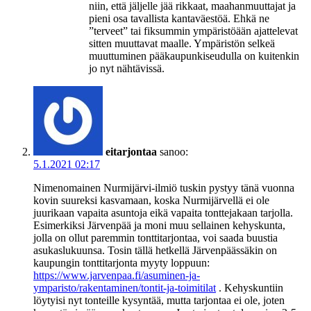
niin, että jäljelle jää rikkaat, maahanmuuttajat ja
pieni osa tavallista kantaväestöä. Ehkä ne
”terveet” tai fiksummin ympäristöään ajattelevat
sitten muuttavat maalle. Ympäristön selkeä
muuttuminen pääkaupunkiseudulla on kuitenkin
jo nyt nähtävissä.
eitarjontaa
sanoo:
5.1.2021 02:17
Nimenomainen Nurmijärvi-ilmiö tuskin pystyy tänä vuonna
kovin suureksi kasvamaan, koska Nurmijärvellä ei ole
juurikaan vapaita asuntoja eikä vapaita tonttejakaan tarjolla.
Esimerkiksi Järvenpää ja moni muu sellainen kehyskunta,
jolla on ollut paremmin tonttitarjontaa, voi saada buustia
asukaslukuunsa. Tosin tällä hetkellä Järvenpäässäkin on
kaupungin tonttitarjonta myyty loppuun:
https://www.jarvenpaa.fi/asuminen-ja-
ymparisto/rakentaminen/tontit-ja-toimitilat
. Kehyskuntiin
löytyisi nyt tonteille kysyntää, mutta tarjontaa ei ole, joten