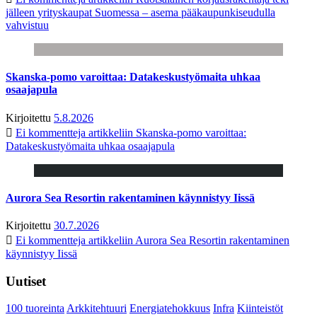
jälleen yrityskaupat Suomessa – asema pääkaupunkiseudulla
vahvistuu
Skanska-pomo varoittaa: Datakeskustyömaita uhkaa
osaajapula
Kirjoitettu
5.8.2026
Ei kommentteja
artikkeliin Skanska-pomo varoittaa:
Datakeskustyömaita uhkaa osaajapula
Aurora Sea Resortin rakentaminen käynnistyy Iissä
Kirjoitettu
30.7.2026
Ei kommentteja
artikkeliin Aurora Sea Resortin rakentaminen
käynnistyy Iissä
Uutiset
100 tuoreinta
Arkkitehtuuri
Energiatehokkuus
Infra
Kiinteistöt