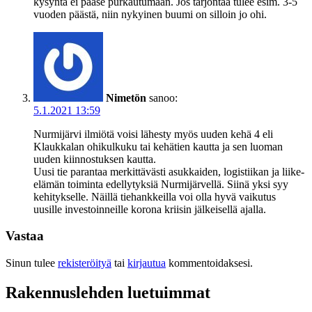
kysyntä ei pääse purkautumaan. Jos tarjontaa tulee esim. 3-5
vuoden päästä, niin nykyinen buumi on silloin jo ohi.
Nimetön
sanoo:
5.1.2021 13:59
Nurmijärvi ilmiötä voisi lähesty myös uuden kehä 4 eli
Klaukkalan ohikulkuku tai kehätien kautta ja sen luoman
uuden kiinnostuksen kautta.
Uusi tie parantaa merkittävästi asukkaiden, logistiikan ja liike-
elämän toiminta edellytyksiä Nurmijärvellä. Siinä yksi syy
kehitykselle. Näillä tiehankkeilla voi olla hyvä vaikutus
uusille investoinneille korona kriisin jälkeisellä ajalla.
Vastaa
Sinun tulee
rekisteröityä
tai
kirjautua
kommentoidaksesi.
Rakennuslehden luetuimmat