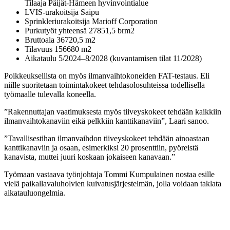
Tilaaja Päijät-Hämeen hyvinvointialue
LVIS-urakoitsija Saipu
Sprinkleriurakoitsija Marioff Corporation
Purkutyöt yhteensä 27851,5 brm2
Bruttoala 36720,5 m2
Tilavuus 156680 m2
Aikataulu 5/2024–8/2028 (kuvantamisen tilat 11/2028)
Poikkeuksellista on myös ilmanvaihtokoneiden FAT-testaus. Eli
niille suoritetaan toimintakokeet tehdasolosuhteissa todellisella
työmaalle tulevalla koneella.
”Rakennuttajan vaatimuksesta myös tiiveyskokeet tehdään kaikkiin
ilmanvaihtokanaviin eikä pelkkiin kanttikanaviin”, Laari sanoo.
”Tavallisestihan ilmanvaihdon tiiveyskokeet tehdään ainoastaan
kanttikanaviin ja osaan, esimerkiksi 20 prosenttiin, pyöreistä
kanavista, muttei juuri koskaan jokaiseen kanavaan.”
Työmaan vastaava työnjohtaja Tommi Kumpulainen nostaa esille
vielä paikallavaluholvien kuivatusjärjestelmän, jolla voidaan taklata
aikatauluongelmia.