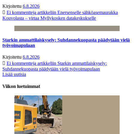
Kirjoitettu
6.8.2026
Ei kommentteja
artikkeliin Enersenselle sähköasemaurakka
Kouvolasta – virtaa Myllykosken datakeskukselle
Starkin ammattilaiskysely: Suhdannekuopasta päädytään vielä
työvoimapulaan
Kirjoitettu
6.8.2026
Ei kommentteja
artikkeliin Starkin ammattilaiskysely:
Suhdannekuopasta päädytään vielä työvoimapulaan
Lisää uutisia
Viikon luetuimmat