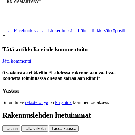
EN YMMÄRTÄNYT
Jaa Facebookissa
Jaa LinkedInissä
Lähetä linkki sähköpostilla
Tätä artikkelia ei ole kommentoitu
Jätä kommentti
0 vastausta artikkeliin “Lahdessa rakennetaan vaativaa
kohdetta toiminnassa olevaan sairaalaan kiinni”
Vastaa
Sinun tulee
rekisteröityä
tai
kirjautua
kommentoidaksesi.
Rakennuslehden luetuimmat
Tänään
Tällä viikolla
Tässä kuussa