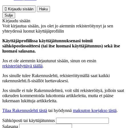
Kirjaudu sisään
Haku
Sulje
Kirjaudu sisään
Voit kirjautua sisään, jos olet jo aiemmin rekisteröitynyt ja sen
yhteydessä luonut käyttäjäprofiilin
Käyttäjäprofiilissa käyttäjätunnuksenasi toimii
sähköpostiosoitteesi (tai itse luomasi käyttäjätunnus) sekä itse
luomasi salasana.
Jos et ole aiemmin kirjautunut sisään, sinun on ensin
rekisteröidyttävä täällä
.
Jos sinulle tulee Rakennuslehti, rekisteröitymällä saat kaikki
rakennuslehti.fi-sisällöt luettavaksesi.
Jos sinulle ei tule Rakennuslehteä, voit silti rekisteröityä, jolloin saat
oikeuden kommentoida lukottomia artikkeleita, mutta et pääse
lukemaan lukittuja artikkeleita.
Tilaa Rakennuslehti tästä
tai hyödynnä
maksuton koejakso tästä
.
Sähköposti tai käyttäjätunnus
Salasana