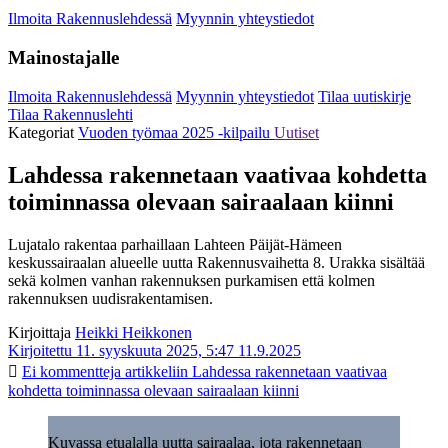
Ilmoita Rakennuslehdessä
Myynnin yhteystiedot
Mainostajalle
Ilmoita Rakennuslehdessä
Myynnin yhteystiedot
Tilaa uutiskirje
Tilaa Rakennuslehti
Kategoriat
Vuoden työmaa 2025 -kilpailu
Uutiset
Lahdessa rakennetaan vaativaa kohdetta
toiminnassa olevaan sairaalaan kiinni
Lujatalo rakentaa parhaillaan Lahteen Päijät-Hämeen
keskussairaalan alueelle uutta Rakennusvaihetta 8. Urakka sisältää
sekä kolmen vanhan rakennuksen purkamisen että kolmen
rakennuksen uudisrakentamisen.
Kirjoittaja
Heikki Heikkonen
Kirjoitettu 11. syyskuuta 2025, 5:47
11.9.2025
Ei kommentteja
artikkeliin Lahdessa rakennetaan vaativaa
kohdetta toiminnassa olevaan sairaalaan kiinni
Kuvassa etualalla uutta sairaalaa, jota rakennetaan