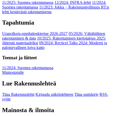
11/2025: Suomea rakentamassa
12/2024: INFRA-lehti
11/2024:
Suomea rakentamassa
11/2023: Jokka − Rakennusteollisuus RT:n
lehti kestävästä rakentamisesta
Tapahtumia
Urapolkuja-oppilaitoskiertue 2026-2027
05/2026: Vähähiilinen
rakentaminen & data
10/2025: Rakentamisen kiertotalous 2025:
Jätteistä materiaaleiksi
09/2024: Recticel Talks 2024: Moderni ja
paloturvallinen loiva katto
Teemat ja liitteet
11/2024: Suomea rakentamassa
Mainostajalle
Lue Rakennuslehteä
Tilaa Rakennuslehti
Kirjaudu näköislehteen
Tilaa uutiskirje
RSS-
syöte
Mainosta & ilmoita