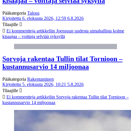
kisaajaa – voittaja selviää syksyllä
Pääkategoria
Talous
Kirjoitettu 6. elokuuta 2026, 12:59
6.8.2026
Tilaajille
Ei kommentteja
artikkeliin Joensuun uudesta uimahallista kolme
kisaajaa – voittaja selviää syksyllä
Sorvoja rakentaa Tullin tilat Tornioon –
kustannusarvio 14 miljoonaa
Pääkategoria
Rakentaminen
Kirjoitettu 5. elokuuta 2026, 10:21
5.8.2026
Tilaajille
Ei kommentteja
artikkeliin Sorvoja rakentaa Tullin tilat Tornioon –
kustannusarvio 14 miljoonaa