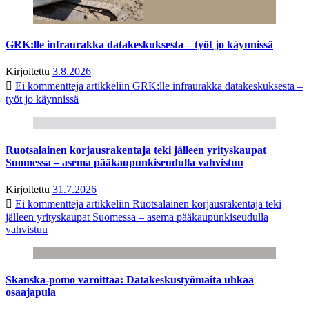
GRK:lle infraurakka datakeskuksesta – työt jo käynnissä
Kirjoitettu
3.8.2026
Ei kommentteja
artikkeliin GRK:lle infraurakka datakeskuksesta –
työt jo käynnissä
Ruotsalainen korjausrakentaja teki jälleen yrityskaupat
Suomessa – asema pääkaupunkiseudulla vahvistuu
Kirjoitettu
31.7.2026
Ei kommentteja
artikkeliin Ruotsalainen korjausrakentaja teki
jälleen yrityskaupat Suomessa – asema pääkaupunkiseudulla
vahvistuu
Skanska-pomo varoittaa: Datakeskustyömaita uhkaa
osaajapula