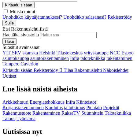
Kirjaudu sisään
Muista minut
Unohditko käyttäjätunnuksesi?
Unohditko salasanasi?
Rekisteröidy
Sulje
Etsi Rakennuslehti.fistä
Hae tältä sivustolta
Haku
Suositut avainsanat
YIT
SRV
skanska
Helsinki
Tilastokeskus
yrityskauppa
NCC
Espoo
asuntokauppa
asuntorakentaminen
Infra
talotekniikka
rakentaminen
Tampere
Caverion
Kirjaudu sisään
Rekisteröidy
Tilaa Rakennuslehti
Näköislehdet
Uutiset
Lue lisää näistä aiheista
Arkkitehtuuri
Energiatehokkuus
Infra
Kiinteistöt
Korjausrakentaminen
Koulutus ja tutkimus
Pientalo
Projektit
Rakennustuote
Rakentaminen
RaksaTV
Suunnittelu
Talotekniikka
Talous
Työelämä
Uutisissa nyt