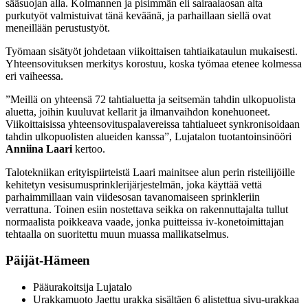
sääsuojan alla. Kolmannen ja pisimmän eli sairaalaosan alta
purkutyöt valmistuivat tänä keväänä, ja parhaillaan siellä ovat
meneillään perustustyöt.
Työmaan sisätyöt johdetaan viikoittaisen tahtiaikataulun mukaisesti.
Yhteensovituksen merkitys korostuu, koska työmaa etenee kolmessa
eri vaiheessa.
”Meillä on yhteensä 72 tahtialuetta ja seitsemän tahdin ulkopuolista
aluetta, joihin kuuluvat kellarit ja ilmanvaihdon konehuoneet.
Viikoittaisissa yhteensovituspalavereissa tahtialueet synkronisoidaan
tahdin ulkopuolisten alueiden kanssa”, Lujatalon tuotantoinsinööri
Anniina Laari
kertoo.
Talotekniikan erityispiirteistä Laari mainitsee alun perin risteilijöille
kehitetyn vesisumusprinklerijärjestelmän, joka käyttää vettä
parhaimmillaan vain viidesosan tavanomaiseen sprinkleriin
verrattuna. Toinen esiin nostettava seikka on rakennuttajalta tullut
normaalista poikkeava vaade, jonka puitteissa iv-konetoimittajan
tehtaalla on suoritettu muun muassa mallikatselmus.
Päijät-Hämeen
Pääurakoitsija Lujatalo
Urakkamuoto Jaettu urakka sisältäen 6 alistettua sivu-urakkaa