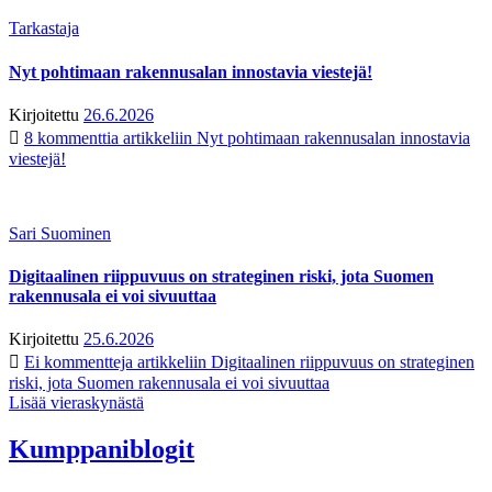
Tarkastaja
Nyt pohtimaan rakennusalan innostavia viestejä!
Kirjoitettu
26.6.2026
8 kommenttia
artikkeliin Nyt pohtimaan rakennusalan innostavia
viestejä!
Sari Suominen
Digitaalinen riippuvuus on strateginen riski, jota Suomen
rakennusala ei voi sivuuttaa
Kirjoitettu
25.6.2026
Ei kommentteja
artikkeliin Digitaalinen riippuvuus on strateginen
riski, jota Suomen rakennusala ei voi sivuuttaa
Lisää vieraskynästä
Kumppaniblogit