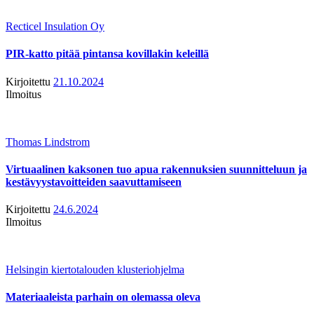
Recticel Insulation Oy
PIR-katto pitää pintansa kovillakin keleillä
Kirjoitettu
21.10.2024
Ilmoitus
Thomas Lindstrom
Virtuaalinen kaksonen tuo apua rakennuksien suunnitteluun ja
kestävyystavoitteiden saavuttamiseen
Kirjoitettu
24.6.2024
Ilmoitus
Helsingin kiertotalouden klusteriohjelma
Materiaaleista parhain on olemassa oleva