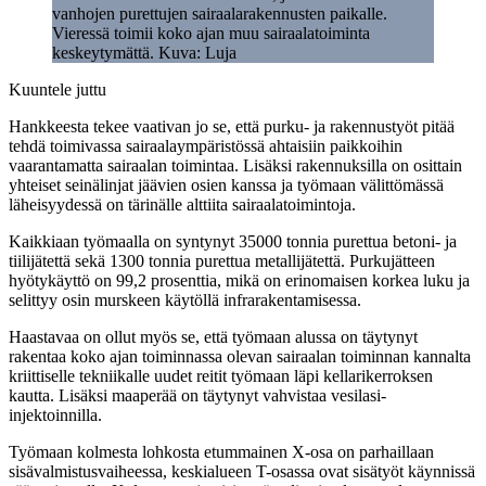
vanhojen purettujen sairaalarakennusten paikalle.
Vieressä toimii koko ajan muu sairaalatoiminta
keskeytymättä. Kuva: Luja
Kuuntele juttu
Hankkeesta tekee vaativan jo se, että purku- ja rakennustyöt pitää
tehdä toimivassa sairaalaympäristössä ahtaisiin paikkoihin
vaarantamatta sairaalan toimintaa. Lisäksi rakennuksilla on osittain
yhteiset seinälinjat jäävien osien kanssa ja työmaan välittömässä
läheisyydessä on tärinälle alttiita sairaalatoimintoja.
Kaikkiaan työmaalla on syntynyt 35000 tonnia purettua betoni- ja
tiilijätettä sekä 1300 tonnia purettua metallijätettä. Purkujätteen
hyötykäyttö on 99,2 prosenttia, mikä on erinomaisen korkea luku ja
selittyy osin murskeen käytöllä infrarakentamisessa.
Haastavaa on ollut myös se, että työmaan alussa on täytynyt
rakentaa koko ajan toiminnassa olevan sairaalan toiminnan kannalta
kriittiselle tekniikalle uudet reitit työmaan läpi kellarikerroksen
kautta. Lisäksi maaperää on täytynyt vahvistaa vesilasi-
injektoinnilla.
Työmaan kolmesta lohkosta etummainen X-osa on parhaillaan
sisävalmistusvaiheessa, keskialueen T-osassa ovat sisätyöt käynnissä