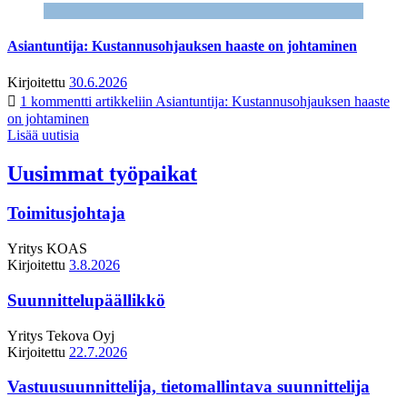
Asiantuntija: Kustannusohjauksen haaste on johtaminen
Kirjoitettu
30.6.2026
1 kommentti
artikkeliin Asiantuntija: Kustannusohjauksen haaste
on johtaminen
Lisää uutisia
Uusimmat työpaikat
Toimitusjohtaja
Yritys
KOAS
Kirjoitettu
3.8.2026
Suunnittelupäällikkö
Yritys
Tekova Oyj
Kirjoitettu
22.7.2026
Vastuusuunnittelija, tietomallintava suunnittelija