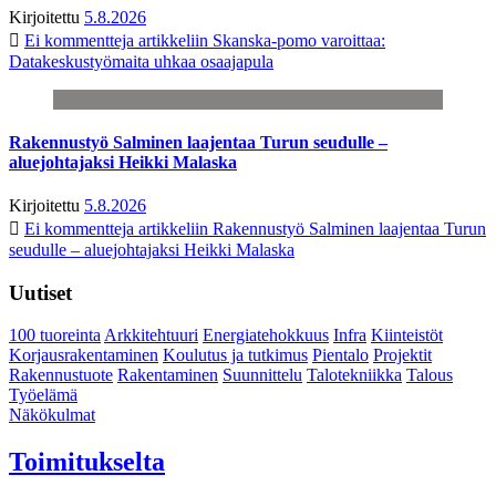
Kirjoitettu
5.8.2026
Ei kommentteja
artikkeliin Skanska-pomo varoittaa:
Datakeskustyömaita uhkaa osaajapula
Rakennustyö Salminen laajentaa Turun seudulle –
aluejohtajaksi Heikki Malaska
Kirjoitettu
5.8.2026
Ei kommentteja
artikkeliin Rakennustyö Salminen laajentaa Turun
seudulle – aluejohtajaksi Heikki Malaska
Uutiset
100 tuoreinta
Arkkitehtuuri
Energiatehokkuus
Infra
Kiinteistöt
Korjausrakentaminen
Koulutus ja tutkimus
Pientalo
Projektit
Rakennustuote
Rakentaminen
Suunnittelu
Talotekniikka
Talous
Työelämä
Näkökulmat
Toimitukselta