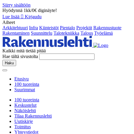
Siirry sisältöön
Hyödynnä 1kk/0€ diginäyte!
Lue lisää
Kirjaudu
Aiheet
Arkkitehtuuri
Infra
Kiinteistöt
Pientalo
Projektit
Rakennustuote
Rakentaminen
Suunnittelu
Talotekniikka
Talous
Työelämä
Kaikki mitä tietää pitää
Hae tältä sivustolta
Haku
Etusivu
100 tuoreinta
Suurimmat
100 tuoreinta
Keskustelut
Näköislehti
Tilaa Rakennuslehti
Uutiskirje
Toimitus
Yhteystiedot