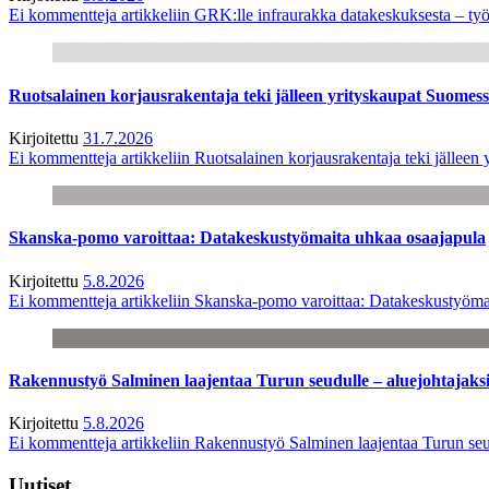
Ei kommentteja
artikkeliin GRK:lle infraurakka datakeskuksesta – työ
Ruotsalainen korjausrakentaja teki jälleen yrityskaupat Suome
Kirjoitettu
31.7.2026
Ei kommentteja
artikkeliin Ruotsalainen korjausrakentaja teki jälle
Skanska-pomo varoittaa: Datakeskustyömaita uhkaa osaajapula
Kirjoitettu
5.8.2026
Ei kommentteja
artikkeliin Skanska-pomo varoittaa: Datakeskustyöma
Rakennustyö Salminen laajentaa Turun seudulle – aluejohtajaks
Kirjoitettu
5.8.2026
Ei kommentteja
artikkeliin Rakennustyö Salminen laajentaa Turun seu
Uutiset