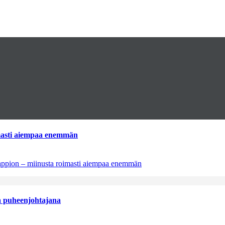
imasti aiempaa enemmän
tappion – miinusta roimasti aiempaa enemmän
aa puheenjohtajana