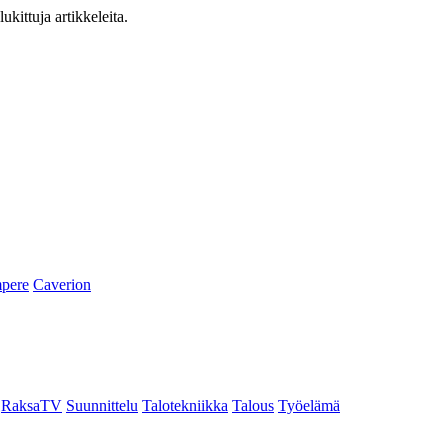
ukittuja artikkeleita.
pere
Caverion
RaksaTV
Suunnittelu
Talotekniikka
Talous
Työelämä