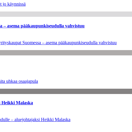
t jo käynnissä
ssa – asema pääkaupunkiseudulla vahvistuu
en yrityskaupat Suomessa – asema pääkaupunkiseudulla vahvistuu
ita uhkaa osaajapula
i Heikki Malaska
dulle – aluejohtajaksi Heikki Malaska