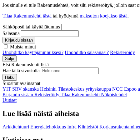
Jos sinulle ei tule Rakennuslehteä, voit silti rekisteröityä, jolloin sa
Tilaa Rakennuslehti tästä
tai hyödynnä
maksuton koejakso tästä
.
Sähköposti tai käyttäjätunnus
Salasana
Kirjaudu sisään
Muista minut
Unohditko käyttäjätunnuksesi?
Unohditko salasanasi?
Rekisteröidy
Sulje
Etsi Rakennuslehti.fistä
Hae tältä sivustolta
Haku
Suositut avainsanat
YIT
SRV
skanska
Helsinki
Tilastokeskus
yrityskauppa
NCC
Espoo
Kirjaudu sisään
Rekisteröidy
Tilaa Rakennuslehti
Näköislehdet
Uutiset
Lue lisää näistä aiheista
Arkkitehtuuri
Energiatehokkuus
Infra
Kiinteistöt
Korjausrakentamine
Uutisissa nyt