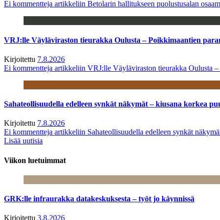
Ei kommentteja
artikkeliin Betolarin hallitukseen puolustusalan osa
VRJ:lle Väyläviraston tieurakka Oulusta – Poikkimaantien par
Kirjoitettu
7.8.2026
Ei kommentteja
artikkeliin VRJ:lle Väyläviraston tieurakka Oulusta 
Sahateollisuudella edelleen synkät näkymät – kiusana korkea pu
Kirjoitettu
7.8.2026
Ei kommentteja
artikkeliin Sahateollisuudella edelleen synkät näkym
Lisää uutisia
Viikon luetuimmat
GRK:lle infraurakka datakeskuksesta – työt jo käynnissä
Kirjoitettu
3.8.2026