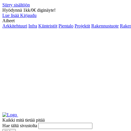
Siirry sisältöön
Hyödynnä 1kk/0€ diginäyte!
Lue lisää
Kirjaudu
Aiheet
Arkkitehtuuri
Infra
Kiinteistöt
Pientalo
Projektit
Rakennustuote
Raken
Kaikki mitä tietää pitää
Hae tältä sivustolta