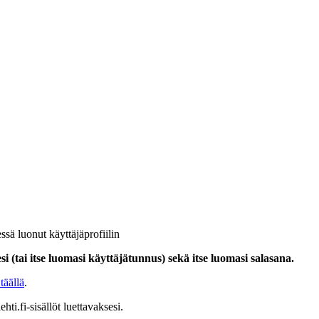
ssä luonut käyttäjäprofiilin
i (tai itse luomasi käyttäjätunnus) sekä itse luomasi salasana.
täällä
.
hti.fi-sisällöt luettavaksesi.