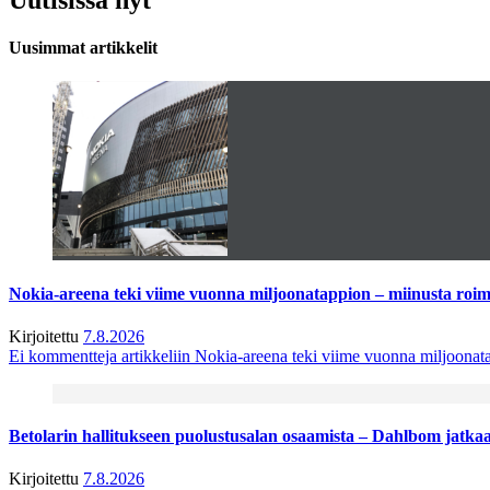
Uusimmat artikkelit
Nokia-areena teki viime vuonna miljoonatappion – miinusta ro
Kirjoitettu
7.8.2026
Ei kommentteja
artikkeliin Nokia-areena teki viime vuonna miljoona
Betolarin hallitukseen puolustusalan osaamista – Dahlbom jatk
Kirjoitettu
7.8.2026