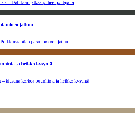
amista – Dahlbom jatkaa puheenjohtajana
antaminen jatkuu
– Poikkimaantien parantaminen jatkuu
unhinta ja heikko kysyntä
ät – kiusana korkea puunhinta ja heikko kysyntä