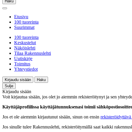
Haku
Etusivu
100 tuoreinta
Suurimmat
100 tuoreinta
Keskustelut
Näköislehti
Tilaa Rakennuslehti
Uutiskirje
Toimitus
Yhteystiedot
Kirjaudu sisään
Haku
Sulje
Kirjaudu sisään
Voit kirjautua sisään, jos olet jo aiemmin rekisteröitynyt ja sen yhteyde
Käyttäjäprofiilissa käyttäjätunnuksenasi toimii sähköpostiosoittees
Jos et ole aiemmin kirjautunut sisään, sinun on ensin
rekisteröidyttävä 
Jos sinulle tulee Rakennuslehti, rekisteröitymällä saat kaikki rakennusle