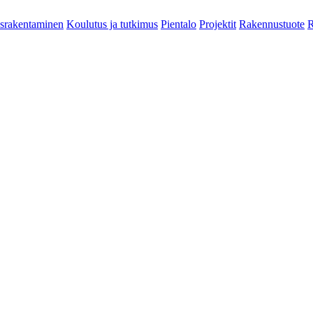
srakentaminen
Koulutus ja tutkimus
Pientalo
Projektit
Rakennustuote
R