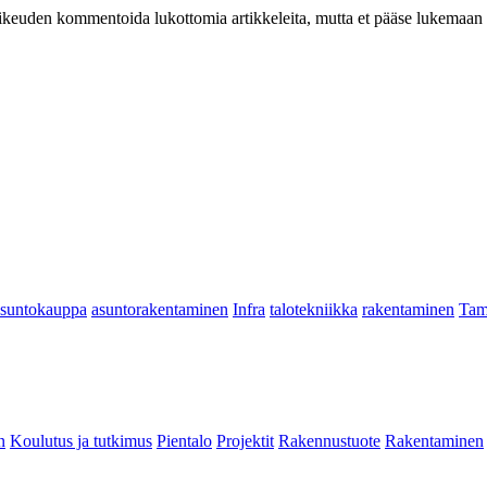
at oikeuden kommentoida lukottomia artikkeleita, mutta et pääse lukemaan l
asuntokauppa
asuntorakentaminen
Infra
talotekniikka
rakentaminen
Tam
n
Koulutus ja tutkimus
Pientalo
Projektit
Rakennustuote
Rakentaminen