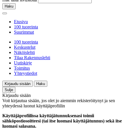
Haku
Etusivu
100 tuoreinta
Suurimmat
100 tuoreinta
Keskustelut
Näköislehti
Tilaa Rakennuslehti
Uutiskirje
Toimitus
Yhteystiedot
Kirjaudu sisään
Haku
Sulje
Kirjaudu sisään
Voit kirjautua sisään, jos olet jo aiemmin rekisteröitynyt ja sen
yhteydessä luonut käyttäjäprofiilin
Käyttäjäprofiilissa käyttäjätunnuksenasi toimii
sähköpostiosoitteesi (tai itse luomasi käyttäjätunnus) sekä itse
luomasi salasana.