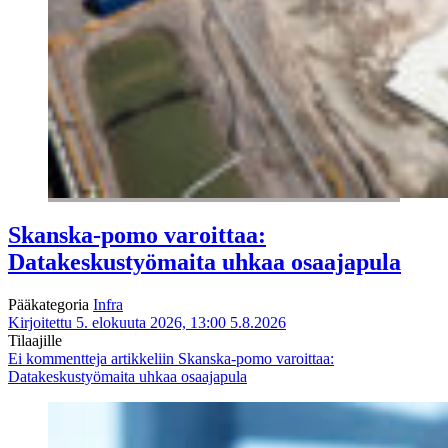
Skanska-pomo varoittaa:
Datakeskustyömaita uhkaa osaajapula
Pääkategoria
Infra
Kirjoitettu 5. elokuuta 2026, 13:00
5.8.2026
Tilaajille
Ei kommentteja
artikkeliin Skanska-pomo varoittaa:
Datakeskustyömaita uhkaa osaajapula