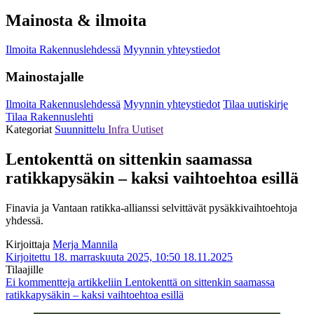
Mainosta & ilmoita
Ilmoita Rakennuslehdessä
Myynnin yhteystiedot
Mainostajalle
Ilmoita Rakennuslehdessä
Myynnin yhteystiedot
Tilaa uutiskirje
Tilaa Rakennuslehti
Kategoriat
Suunnittelu
Infra
Uutiset
Lentokenttä on sittenkin saamassa
ratikkapysäkin – kaksi vaihtoehtoa esillä
Finavia ja Vantaan ratikka-allianssi selvittävät pysäkkivaihtoehtoja
yhdessä.
Kirjoittaja
Merja Mannila
Kirjoitettu 18. marraskuuta 2025, 10:50
18.11.2025
Tilaajille
Ei kommentteja
artikkeliin Lentokenttä on sittenkin saamassa
ratikkapysäkin – kaksi vaihtoehtoa esillä