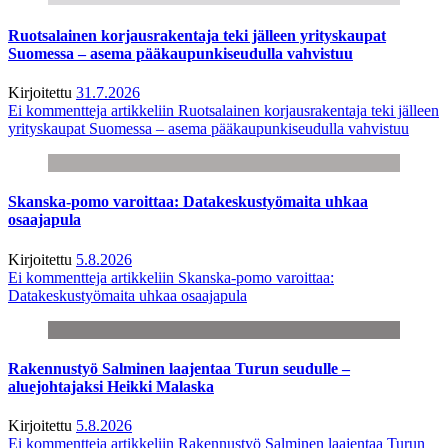
Ruotsalainen korjausrakentaja teki jälleen yrityskaupat
Suomessa – asema pääkaupunkiseudulla vahvistuu
Kirjoitettu
31.7.2026
Ei kommentteja
artikkeliin Ruotsalainen korjausrakentaja teki jälleen
yrityskaupat Suomessa – asema pääkaupunkiseudulla vahvistuu
Skanska-pomo varoittaa: Datakeskustyömaita uhkaa
osaajapula
Kirjoitettu
5.8.2026
Ei kommentteja
artikkeliin Skanska-pomo varoittaa:
Datakeskustyömaita uhkaa osaajapula
Rakennustyö Salminen laajentaa Turun seudulle –
aluejohtajaksi Heikki Malaska
Kirjoitettu
5.8.2026
Ei kommentteja
artikkeliin Rakennustyö Salminen laajentaa Turun