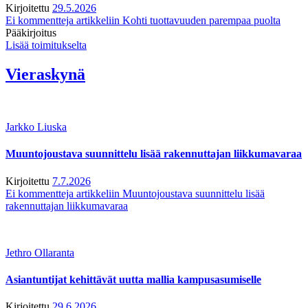
Kirjoitettu
29.5.2026
Ei kommentteja
artikkeliin Kohti tuottavuuden parempaa puolta
Pääkirjoitus
Lisää toimitukselta
Vieraskynä
Jarkko Liuska
Muuntojoustava suunnittelu lisää rakennuttajan liikkumavaraa
Kirjoitettu
7.7.2026
Ei kommentteja
artikkeliin Muuntojoustava suunnittelu lisää
rakennuttajan liikkumavaraa
Jethro Ollaranta
Asiantuntijat kehittävät uutta mallia kampusasumiselle
Kirjoitettu
29.6.2026