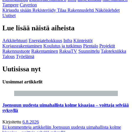
Tampere
Caverion
Kirjaudu sisään
Rekisteröidy
Tilaa Rakennuslehti
Näköislehdet
Uutiset
Lue lisää näistä aiheista
Arkkitehtuuri
Energiatehokkuus
Infra
Kiinteistöt
Korjausrakentaminen
Koulutus ja tutkimus
Pientalo
Projektit
Rakennustuote
Rakentaminen
RaksaTV
Suunnittelu
Talotekniikka
Talous
Työelämä
Uutisissa nyt
Uusimmat artikkelit
Joensuun uudesta uimahallista kolme kisaajaa – voittaja selviää
syksyllä
Kirjoitettu
6.8.2026
Ei kommentteja
artikkeliin Joensuun uudesta uimahallista kolme