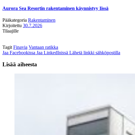
Aurora Sea Resortin rakentaminen käynnistyy Iissä
Pääkategoria
Rakentaminen
Kirjoitettu
30.7.2026
Tilaajille
Tagit
Finavia
Vantaan ratikka
Jaa Facebookissa
Jaa LinkedInissä
Lähetä linkki sähköpostilla
Lisää aiheesta