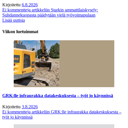
Kirjoitettu
6.8.2026
Ei kommentteja
artikkeliin Starkin ammattilaiskysely:
Suhdannekuopasta päädytään vielä työvoimapulaan
Lisää uutisia
Viikon luetuimmat
GRK:lle infraurakka datakeskuksesta – työt jo käynnissä
Kirjoitettu
3.8.2026
Ei kommentteja
artikkeliin GRK:lle infraurakka datakeskuksesta –
työt jo käynnissä