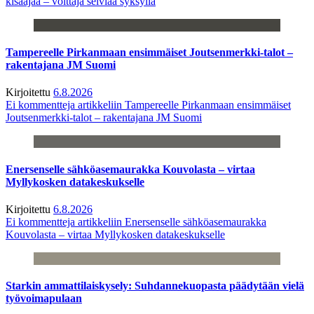
kisaajaa – voittaja selviää syksyllä
Tampereelle Pirkanmaan ensimmäiset Joutsenmerkki-talot –
rakentajana JM Suomi
Kirjoitettu
6.8.2026
Ei kommentteja
artikkeliin Tampereelle Pirkanmaan ensimmäiset
Joutsenmerkki-talot – rakentajana JM Suomi
Enersenselle sähköasemaurakka Kouvolasta – virtaa
Myllykosken datakeskukselle
Kirjoitettu
6.8.2026
Ei kommentteja
artikkeliin Enersenselle sähköasemaurakka
Kouvolasta – virtaa Myllykosken datakeskukselle
Starkin ammattilaiskysely: Suhdannekuopasta päädytään vielä
työvoimapulaan