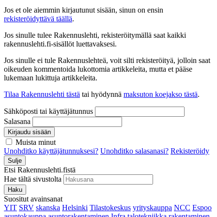
Jos et ole aiemmin kirjautunut sisään, sinun on ensin
rekisteröidyttävä täällä
.
Jos sinulle tulee Rakennuslehti, rekisteröitymällä saat kaikki
rakennuslehti.fi-sisällöt luettavaksesi.
Jos sinulle ei tule Rakennuslehteä, voit silti rekisteröityä, jolloin saat
oikeuden kommentoida lukottomia artikkeleita, mutta et pääse
lukemaan lukittuja artikkeleita.
Tilaa Rakennuslehti tästä
tai hyödynnä
maksuton koejakso tästä
.
Sähköposti tai käyttäjätunnus
Salasana
Kirjaudu sisään
Muista minut
Unohditko käyttäjätunnuksesi?
Unohditko salasanasi?
Rekisteröidy
Sulje
Etsi Rakennuslehti.fistä
Hae tältä sivustolta
Haku
Suositut avainsanat
YIT
SRV
skanska
Helsinki
Tilastokeskus
yrityskauppa
NCC
Espoo
asuntokauppa
asuntorakentaminen
Infra
talotekniikka
rakentaminen