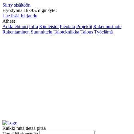
Siirry sisältöön
Hyödynnä 1kk/0€ diginäyte!
Lue lisää
Kirjaudu
Aiheet
Arkkitehtuuri
Infra
Kiinteistöt
Pientalo
Projektit
Rakennustuote
Rakentaminen
Suunnittelu
Talotekniikka
Talous
Työelämä
Kaikki mitä tietää pitää
Hae tältä sivustolta