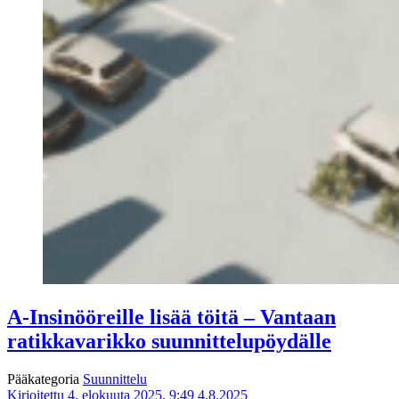
A-Insinööreille lisää töitä – Vantaan
ratikkavarikko suunnittelupöydälle
Pääkategoria
Suunnittelu
Kirjoitettu 4. elokuuta 2025, 9:49
4.8.2025