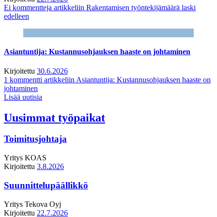
Ei kommentteja
artikkeliin Rakentamisen työntekijämäärä laski
edelleen
Asiantuntija: Kustannusohjauksen haaste on johtaminen
Kirjoitettu
30.6.2026
1 kommentti
artikkeliin Asiantuntija: Kustannusohjauksen haaste on
johtaminen
Lisää uutisia
Uusimmat työpaikat
Toimitusjohtaja
Yritys
KOAS
Kirjoitettu
3.8.2026
Suunnittelupäällikkö
Yritys
Tekova Oyj
Kirjoitettu
22.7.2026