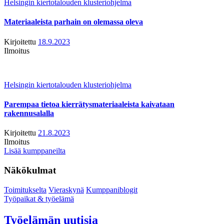
Helsingin kiertotalouden klusteriohjelma
Materiaaleista parhain on olemassa oleva
Kirjoitettu
18.9.2023
Ilmoitus
Helsingin kiertotalouden klusteriohjelma
Parempaa tietoa kierrätysmateriaaleista kaivataan
rakennusalalla
Kirjoitettu
21.8.2023
Ilmoitus
Lisää kumppaneilta
Näkökulmat
Toimitukselta
Vieraskynä
Kumppaniblogit
Työpaikat & työelämä
Työelämän uutisia