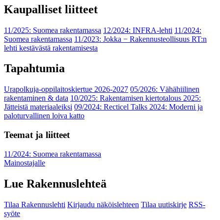
Kaupalliset liitteet
11/2025: Suomea rakentamassa
12/2024: INFRA-lehti
11/2024:
Suomea rakentamassa
11/2023: Jokka − Rakennusteollisuus RT:n
lehti kestävästä rakentamisesta
Tapahtumia
Urapolkuja-oppilaitoskiertue 2026-2027
05/2026: Vähähiilinen
rakentaminen & data
10/2025: Rakentamisen kiertotalous 2025:
Jätteistä materiaaleiksi
09/2024: Recticel Talks 2024: Moderni ja
paloturvallinen loiva katto
Teemat ja liitteet
11/2024: Suomea rakentamassa
Mainostajalle
Lue Rakennuslehteä
Tilaa Rakennuslehti
Kirjaudu näköislehteen
Tilaa uutiskirje
RSS-
syöte