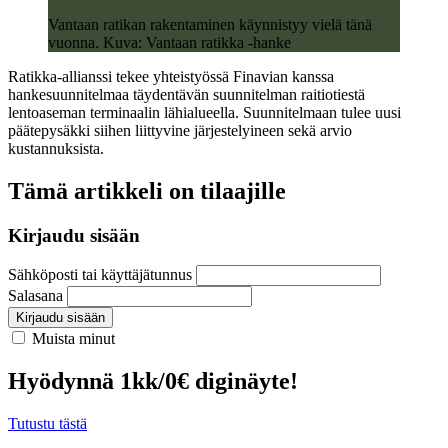
Vantaan ratikan rakentaminen käynnistyy vielä tänä
vuonna. Kuva: Vantaan ratikka -hanke
Ratikka-allianssi tekee yhteistyössä Finavian kanssa
hankesuunnitelmaa täydentävän suunnitelman raitiotiestä
lentoaseman terminaalin lähialueella. Suunnitelmaan tulee uusi
päätepysäkki siihen liittyvine järjestelyineen sekä arvio
kustannuksista.
Tämä artikkeli on tilaajille
Kirjaudu sisään
Sähköposti tai käyttäjätunnus
Salasana
Kirjaudu sisään
Muista minut
Hyödynnä 1kk/0€ diginäyte!
Tutustu tästä