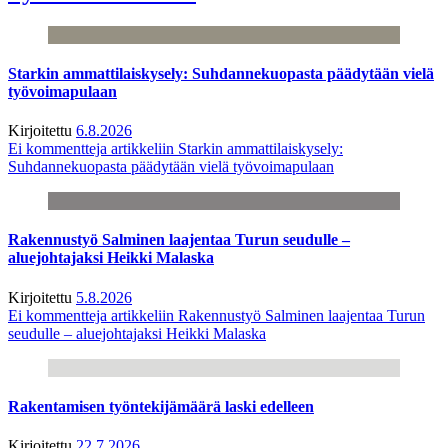
Starkin ammattilaiskysely: Suhdannekuopasta päädytään vielä
työvoimapulaan
Kirjoitettu
6.8.2026
Ei kommentteja
artikkeliin Starkin ammattilaiskysely:
Suhdannekuopasta päädytään vielä työvoimapulaan
Rakennustyö Salminen laajentaa Turun seudulle –
aluejohtajaksi Heikki Malaska
Kirjoitettu
5.8.2026
Ei kommentteja
artikkeliin Rakennustyö Salminen laajentaa Turun
seudulle – aluejohtajaksi Heikki Malaska
Rakentamisen työntekijämäärä laski edelleen
Kirjoitettu
22.7.2026