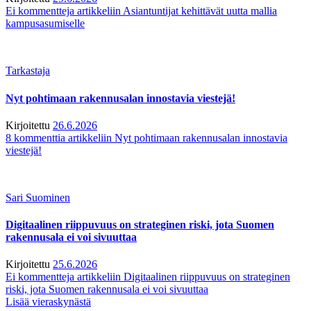
Ei kommentteja
artikkeliin Asiantuntijat kehittävät uutta mallia
kampusasumiselle
Tarkastaja
Nyt pohtimaan rakennusalan innostavia viestejä!
Kirjoitettu
26.6.2026
8 kommenttia
artikkeliin Nyt pohtimaan rakennusalan innostavia
viestejä!
Sari Suominen
Digitaalinen riippuvuus on strateginen riski, jota Suomen
rakennusala ei voi sivuuttaa
Kirjoitettu
25.6.2026
Ei kommentteja
artikkeliin Digitaalinen riippuvuus on strateginen
riski, jota Suomen rakennusala ei voi sivuuttaa
Lisää vieraskynästä