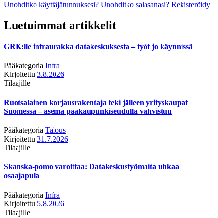
Unohditko käyttäjätunnuksesi?
Unohditko salasanasi?
Rekisteröidy
Luetuimmat artikkelit
GRK:lle infraurakka datakeskuksesta – työt jo käynnissä
Pääkategoria
Infra
Kirjoitettu
3.8.2026
Tilaajille
Ruotsalainen korjausrakentaja teki jälleen yrityskaupat
Suomessa – asema pääkaupunkiseudulla vahvistuu
Pääkategoria
Talous
Kirjoitettu
31.7.2026
Tilaajille
Skanska-pomo varoittaa: Datakeskustyömaita uhkaa
osaajapula
Pääkategoria
Infra
Kirjoitettu
5.8.2026
Tilaajille