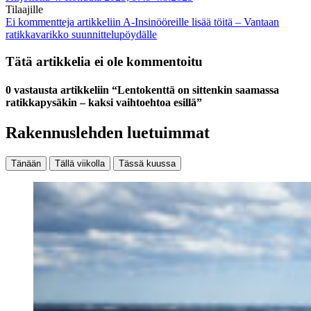
Tilaajille
Ei kommentteja
artikkeliin A-Insinööreille lisää töitä – Vantaan
ratikkavarikko suunnittelupöydälle
Tätä artikkelia ei ole kommentoitu
0 vastausta artikkeliin “Lentokenttä on sittenkin saamassa
ratikkapysäkin – kaksi vaihtoehtoa esillä”
Rakennuslehden luetuimmat
Tänään
Tällä viikolla
Tässä kuussa