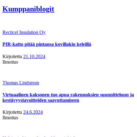
Kumppaniblogit
Recticel Insulation Oy
PIR-katto pitää pintansa kovillakin keleillä
Kirjoitettu
21.10.2024
Ilmoitus
Thomas Lindstrom
Virtuaalinen kaksonen tuo apua rakennuksien suunnitteluun ja
kestävyystavoitteiden saavuttamiseen
Kirjoitettu
24.6.2024
Ilmoitus