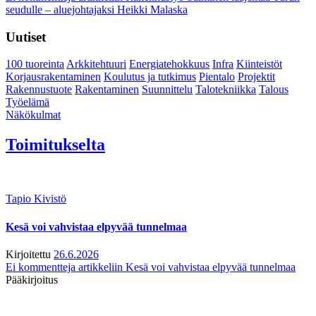
seudulle – aluejohtajaksi Heikki Malaska
Uutiset
100 tuoreinta
Arkkitehtuuri
Energiatehokkuus
Infra
Kiinteistöt
Korjausrakentaminen
Koulutus ja tutkimus
Pientalo
Projektit
Rakennustuote
Rakentaminen
Suunnittelu
Talotekniikka
Talous
Työelämä
Näkökulmat
Toimitukselta
Tapio Kivistö
Kesä voi vahvistaa elpyvää tunnelmaa
Kirjoitettu
26.6.2026
Ei kommentteja
artikkeliin Kesä voi vahvistaa elpyvää tunnelmaa
Pääkirjoitus