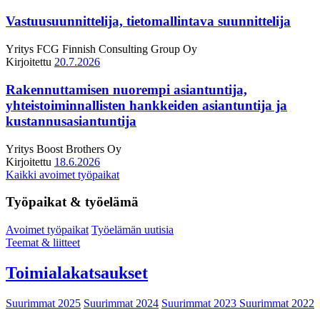
Vastuusuunnittelija, tietomallintava suunnittelija
Yritys
FCG Finnish Consulting Group Oy
Kirjoitettu
20.7.2026
Rakennuttamisen nuorempi asiantuntija,
yhteistoiminnallisten hankkeiden asiantuntija ja
kustannusasiantuntija
Yritys
Boost Brothers Oy
Kirjoitettu
18.6.2026
Kaikki avoimet työpaikat
Työpaikat & työelämä
Avoimet työpaikat
Työelämän uutisia
Teemat & liitteet
Toimialakatsaukset
Suurimmat 2025
Suurimmat 2024
Suurimmat 2023
Suurimmat 2022