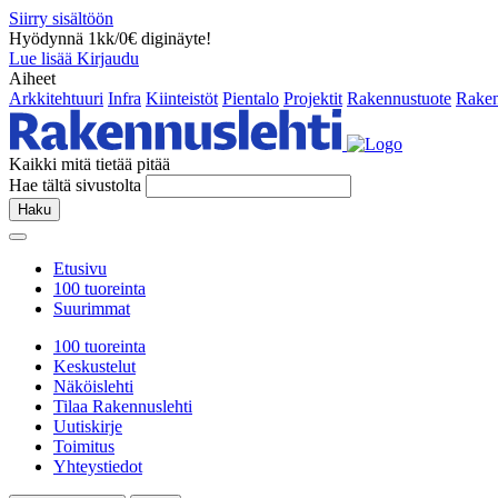
Siirry sisältöön
Hyödynnä 1kk/0€ diginäyte!
Lue lisää
Kirjaudu
Aiheet
Arkkitehtuuri
Infra
Kiinteistöt
Pientalo
Projektit
Rakennustuote
Raken
Kaikki mitä tietää pitää
Hae tältä sivustolta
Haku
Etusivu
100 tuoreinta
Suurimmat
100 tuoreinta
Keskustelut
Näköislehti
Tilaa Rakennuslehti
Uutiskirje
Toimitus
Yhteystiedot