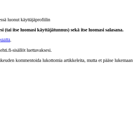
ssä luonut käyttäjäprofiilin
i (tai itse luomasi käyttäjätunnus) sekä itse luomasi salasana.
täällä
.
hti.fi-sisällöt luettavaksesi.
at oikeuden kommentoida lukottomia artikkeleita, mutta et pääse lukemaan l