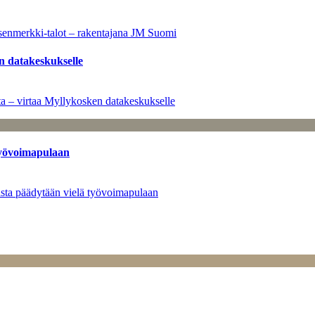
senmerkki-talot – rakentajana JM Suomi
n datakeskukselle
a – virtaa Myllykosken datakeskukselle
työvoimapulaan
asta päädytään vielä työvoimapulaan