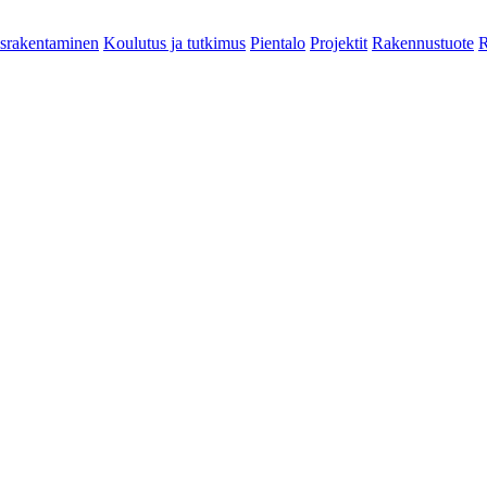
srakentaminen
Koulutus ja tutkimus
Pientalo
Projektit
Rakennustuote
R