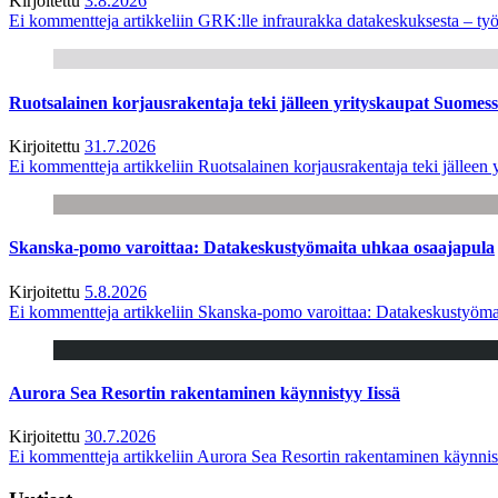
Kirjoitettu
3.8.2026
Ei kommentteja
artikkeliin GRK:lle infraurakka datakeskuksesta – työ
Ruotsalainen korjausrakentaja teki jälleen yrityskaupat Suome
Kirjoitettu
31.7.2026
Ei kommentteja
artikkeliin Ruotsalainen korjausrakentaja teki jälle
Skanska-pomo varoittaa: Datakeskustyömaita uhkaa osaajapula
Kirjoitettu
5.8.2026
Ei kommentteja
artikkeliin Skanska-pomo varoittaa: Datakeskustyöma
Aurora Sea Resortin rakentaminen käynnistyy Iissä
Kirjoitettu
30.7.2026
Ei kommentteja
artikkeliin Aurora Sea Resortin rakentaminen käynnis