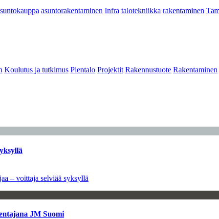
asuntokauppa
asuntorakentaminen
Infra
talotekniikka
rakentaminen
Tam
n
Koulutus ja tutkimus
Pientalo
Projektit
Rakennustuote
Rakentaminen
yksyllä
aa – voittaja selviää syksyllä
kentajana JM Suomi