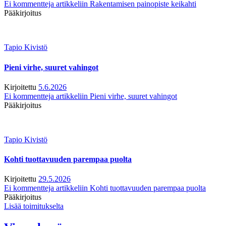
Ei kommentteja
artikkeliin Rakentamisen painopiste keikahti
Pääkirjoitus
Tapio Kivistö
Pieni virhe, suuret vahingot
Kirjoitettu
5.6.2026
Ei kommentteja
artikkeliin Pieni virhe, suuret vahingot
Pääkirjoitus
Tapio Kivistö
Kohti tuottavuuden parempaa puolta
Kirjoitettu
29.5.2026
Ei kommentteja
artikkeliin Kohti tuottavuuden parempaa puolta
Pääkirjoitus
Lisää toimitukselta