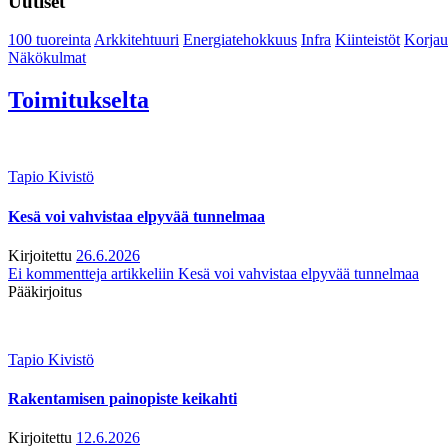
Uutiset
100 tuoreinta
Arkkitehtuuri
Energiatehokkuus
Infra
Kiinteistöt
Korjau
Näkökulmat
Toimitukselta
Tapio Kivistö
Kesä voi vahvistaa elpyvää tunnelmaa
Kirjoitettu
26.6.2026
Ei kommentteja
artikkeliin Kesä voi vahvistaa elpyvää tunnelmaa
Pääkirjoitus
Tapio Kivistö
Rakentamisen painopiste keikahti
Kirjoitettu
12.6.2026