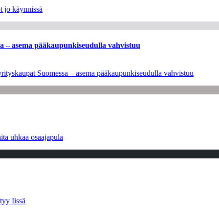
t jo käynnissä
ssa – asema pääkaupunkiseudulla vahvistuu
en yrityskaupat Suomessa – asema pääkaupunkiseudulla vahvistuu
ita uhkaa osaajapula
tyy Iissä