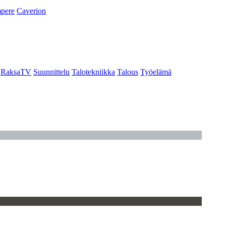
pere
Caverion
RaksaTV
Suunnittelu
Talotekniikka
Talous
Työelämä