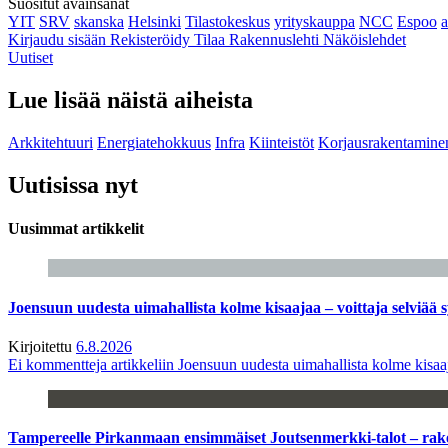
Suositut avainsanat
YIT
SRV
skanska
Helsinki
Tilastokeskus
yrityskauppa
NCC
Espoo
Kirjaudu sisään
Rekisteröidy
Tilaa Rakennuslehti
Näköislehdet
Uutiset
Lue lisää näistä aiheista
Arkkitehtuuri
Energiatehokkuus
Infra
Kiinteistöt
Korjausrakentamine
Uutisissa nyt
Uusimmat artikkelit
Joensuun uudesta uimahallista kolme kisaajaa – voittaja selviää s
Kirjoitettu
6.8.2026
Ei kommentteja
artikkeliin Joensuun uudesta uimahallista kolme kisaaj
Tampereelle Pirkanmaan ensimmäiset Joutsenmerkki-talot – ra