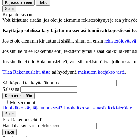
Kirjaudu sisään
Haku
Sulje
Kirjaudu sisään
Voit kirjautua sisään, jos olet jo aiemmin rekisteröitynyt ja sen yhteyde
Käyttäjäprofiilissa käyttäjätunnuksenasi toimii sähköpostiosoittees
Jos et ole aiemmin kirjautunut sisään, sinun on ensin
rekisteröidyttävä 
Jos sinulle tulee Rakennuslehti, rekisteröitymällä saat kaikki rakennusle
Jos sinulle ei tule Rakennuslehteä, voit silti rekisteröityä, jolloin sa
Tilaa Rakennuslehti tästä
tai hyödynnä
maksuton koejakso tästä
.
Sähköposti tai käyttäjätunnus
Salasana
Kirjaudu sisään
Muista minut
Unohditko käyttäjätunnuksesi?
Unohditko salasanasi?
Rekisteröidy
Sulje
Etsi Rakennuslehti.fistä
Hae tältä sivustolta
Haku