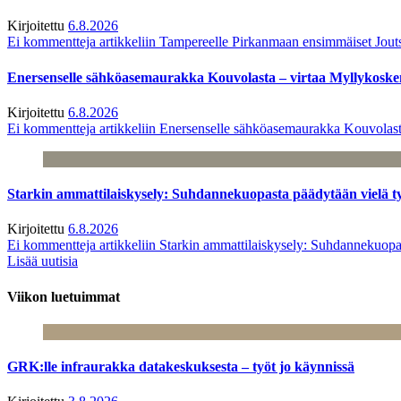
Kirjoitettu
6.8.2026
Ei kommentteja
artikkeliin Tampereelle Pirkanmaan ensimmäiset Jout
Enersenselle sähköasemaurakka Kouvolasta – virtaa Myllykoske
Kirjoitettu
6.8.2026
Ei kommentteja
artikkeliin Enersenselle sähköasemaurakka Kouvolast
Starkin ammattilaiskysely: Suhdannekuopasta päädytään vielä 
Kirjoitettu
6.8.2026
Ei kommentteja
artikkeliin Starkin ammattilaiskysely: Suhdannekuop
Lisää uutisia
Viikon luetuimmat
GRK:lle infraurakka datakeskuksesta – työt jo käynnissä