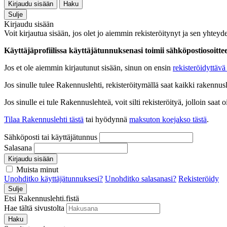
Kirjaudu sisään
Haku
Sulje
Kirjaudu sisään
Voit kirjautua sisään, jos olet jo aiemmin rekisteröitynyt ja sen yhteyde
Käyttäjäprofiilissa käyttäjätunnuksenasi toimii sähköpostiosoittees
Jos et ole aiemmin kirjautunut sisään, sinun on ensin
rekisteröidyttävä 
Jos sinulle tulee Rakennuslehti, rekisteröitymällä saat kaikki rakennusle
Jos sinulle ei tule Rakennuslehteä, voit silti rekisteröityä, jolloin sa
Tilaa Rakennuslehti tästä
tai hyödynnä
maksuton koejakso tästä
.
Sähköposti tai käyttäjätunnus
Salasana
Kirjaudu sisään
Muista minut
Unohditko käyttäjätunnuksesi?
Unohditko salasanasi?
Rekisteröidy
Sulje
Etsi Rakennuslehti.fistä
Hae tältä sivustolta
Haku