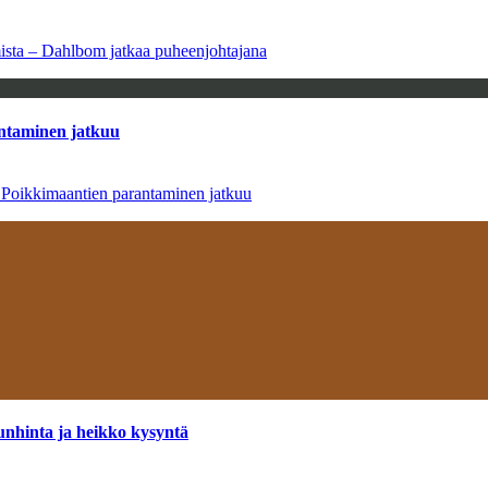
amista – Dahlbom jatkaa puheenjohtajana
antaminen jatkuu
– Poikkimaantien parantaminen jatkuu
unhinta ja heikko kysyntä