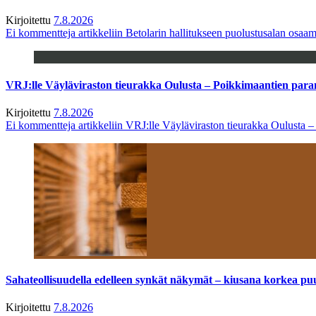
Kirjoitettu
7.8.2026
Ei kommentteja
artikkeliin Betolarin hallitukseen puolustusalan osa
VRJ:lle Väyläviraston tieurakka Oulusta – Poikkimaantien par
Kirjoitettu
7.8.2026
Ei kommentteja
artikkeliin VRJ:lle Väyläviraston tieurakka Oulusta 
Sahateollisuudella edelleen synkät näkymät – kiusana korkea pu
Kirjoitettu
7.8.2026