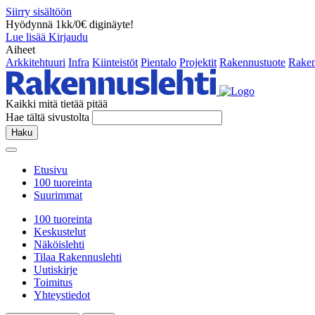
Siirry sisältöön
Hyödynnä 1kk/0€ diginäyte!
Lue lisää
Kirjaudu
Aiheet
Arkkitehtuuri
Infra
Kiinteistöt
Pientalo
Projektit
Rakennustuote
Raken
Kaikki mitä tietää pitää
Hae tältä sivustolta
Haku
Etusivu
100 tuoreinta
Suurimmat
100 tuoreinta
Keskustelut
Näköislehti
Tilaa Rakennuslehti
Uutiskirje
Toimitus
Yhteystiedot