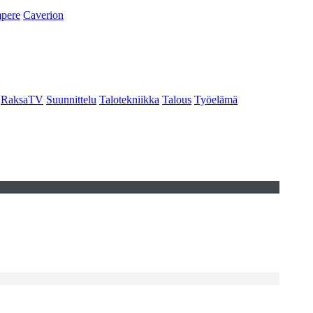
pere
Caverion
RaksaTV
Suunnittelu
Talotekniikka
Talous
Työelämä