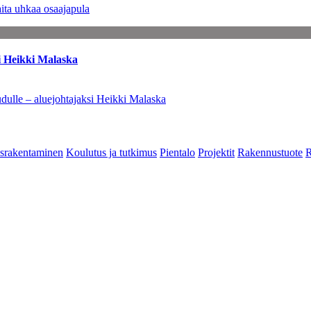
ita uhkaa osaajapula
i Heikki Malaska
dulle – aluejohtajaksi Heikki Malaska
srakentaminen
Koulutus ja tutkimus
Pientalo
Projektit
Rakennustuote
R