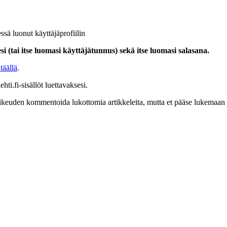
ssä luonut käyttäjäprofiilin
i (tai itse luomasi käyttäjätunnus) sekä itse luomasi salasana.
täällä
.
hti.fi-sisällöt luettavaksesi.
at oikeuden kommentoida lukottomia artikkeleita, mutta et pääse lukemaan l