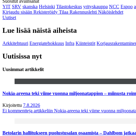
Suositut avainsanat
YIT
SRV
skanska
Helsinki
Tilastokeskus
yrityskauppa
NCC
Espoo
Kirjaudu sisään
Rekisteröidy
Tilaa Rakennuslehti
Näköislehdet
Uutiset
Lue lisää näistä aiheista
Arkkitehtuuri
Energiatehokkuus
Infra
Kiinteistöt
Korjausrakentamine
Uutisissa nyt
Uusimmat artikkelit
Nokia-areena teki viime vuonna miljoonatappion – miinusta ro
Kirjoitettu
7.8.2026
Ei kommentteja
artikkeliin Nokia-areena teki viime vuonna miljoona
Betolarin hallitukseen puolustusalan osaamista – Dahlbom jatk