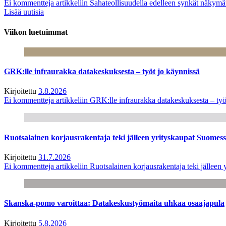
Ei kommentteja
artikkeliin Sahateollisuudella edelleen synkät näkym
Lisää uutisia
Viikon luetuimmat
GRK:lle infraurakka datakeskuksesta – työt jo käynnissä
Kirjoitettu
3.8.2026
Ei kommentteja
artikkeliin GRK:lle infraurakka datakeskuksesta – työ
Ruotsalainen korjausrakentaja teki jälleen yrityskaupat Suome
Kirjoitettu
31.7.2026
Ei kommentteja
artikkeliin Ruotsalainen korjausrakentaja teki jälle
Skanska-pomo varoittaa: Datakeskustyömaita uhkaa osaajapula
Kirjoitettu
5.8.2026