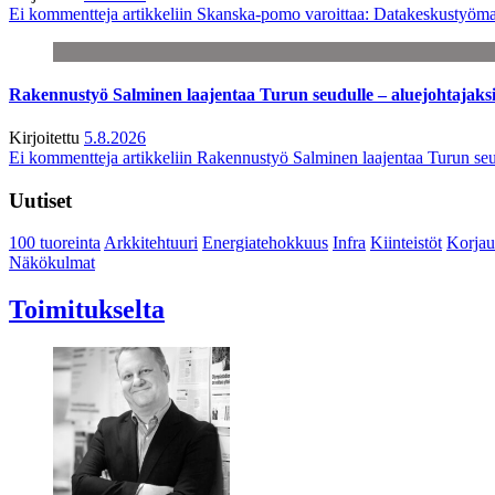
Ei kommentteja
artikkeliin Skanska-pomo varoittaa: Datakeskustyöma
Rakennustyö Salminen laajentaa Turun seudulle – aluejohtajaks
Kirjoitettu
5.8.2026
Ei kommentteja
artikkeliin Rakennustyö Salminen laajentaa Turun seu
Uutiset
100 tuoreinta
Arkkitehtuuri
Energiatehokkuus
Infra
Kiinteistöt
Korjau
Näkökulmat
Toimitukselta