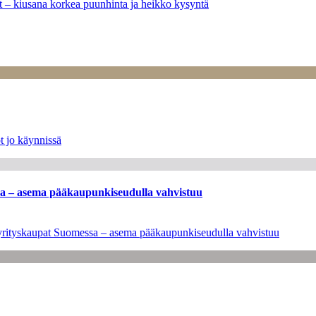
ät – kiusana korkea puunhinta ja heikko kysyntä
t jo käynnissä
ssa – asema pääkaupunkiseudulla vahvistuu
en yrityskaupat Suomessa – asema pääkaupunkiseudulla vahvistuu