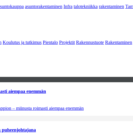
asuntokauppa
asuntorakentaminen
Infra
talotekniikka
rakentaminen
Tam
n
Koulutus ja tutkimus
Pientalo
Projektit
Rakennustuote
Rakentaminen
imasti aiempaa enemmän
tappion – miinusta roimasti aiempaa enemmän
aa puheenjohtajana