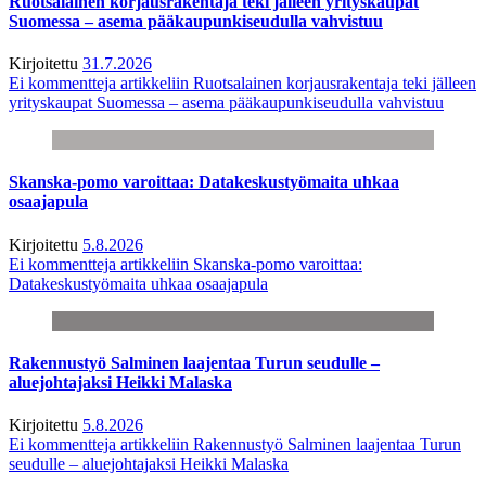
Ruotsalainen korjausrakentaja teki jälleen yrityskaupat
Suomessa – asema pääkaupunkiseudulla vahvistuu
Kirjoitettu
31.7.2026
Ei kommentteja
artikkeliin Ruotsalainen korjausrakentaja teki jälleen
yrityskaupat Suomessa – asema pääkaupunkiseudulla vahvistuu
Skanska-pomo varoittaa: Datakeskustyömaita uhkaa
osaajapula
Kirjoitettu
5.8.2026
Ei kommentteja
artikkeliin Skanska-pomo varoittaa:
Datakeskustyömaita uhkaa osaajapula
Rakennustyö Salminen laajentaa Turun seudulle –
aluejohtajaksi Heikki Malaska
Kirjoitettu
5.8.2026
Ei kommentteja
artikkeliin Rakennustyö Salminen laajentaa Turun
seudulle – aluejohtajaksi Heikki Malaska