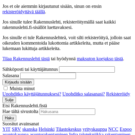
Jos et ole aiemmin kirjautunut sisään, sinun on ensin
rekisteröidyttävä täällä
.
Jos sinulle tulee Rakennuslehti, rekisteröitymällä saat kaikki
rakennuslehti.fi-sisällöt luettavaksesi.
Jos sinulle ei tule Rakennuslehteä, voit silti rekisteröityä, jolloin saat
oikeuden kommentoida lukottomia artikkeleita, mutta et pääse
lukemaan lukittuja artikkeleita.
Tilaa Rakennuslehti tästä
tai hyödynnä
maksuton koejakso tästä
.
Sähköposti tai käyttäjätunnus
Salasana
Kirjaudu sisään
Muista minut
Unohditko käyttäjätunnuksesi?
Unohditko salasanasi?
Rekisteröidy
Sulje
Etsi Rakennuslehti.fistä
Hae tältä sivustolta
Haku
Suositut avainsanat
YIT
SRV
skanska
Helsinki
Tilastokeskus
yrityskauppa
NCC
Espoo
asuntokauppa
asuntorakentaminen
Infra
talotekniikka
rakentaminen