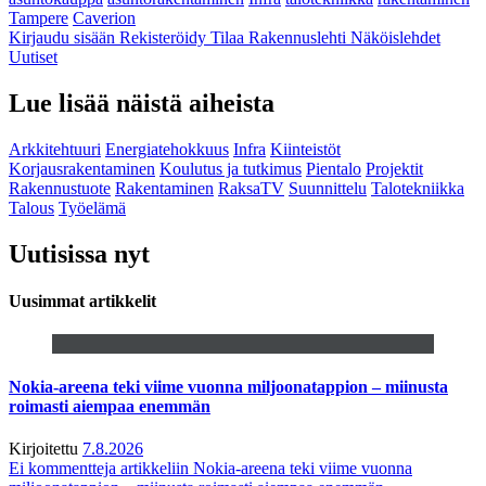
Tampere
Caverion
Kirjaudu sisään
Rekisteröidy
Tilaa Rakennuslehti
Näköislehdet
Uutiset
Lue lisää näistä aiheista
Arkkitehtuuri
Energiatehokkuus
Infra
Kiinteistöt
Korjausrakentaminen
Koulutus ja tutkimus
Pientalo
Projektit
Rakennustuote
Rakentaminen
RaksaTV
Suunnittelu
Talotekniikka
Talous
Työelämä
Uutisissa nyt
Uusimmat artikkelit
Nokia-areena teki viime vuonna miljoonatappion – miinusta
roimasti aiempaa enemmän
Kirjoitettu
7.8.2026
Ei kommentteja
artikkeliin Nokia-areena teki viime vuonna