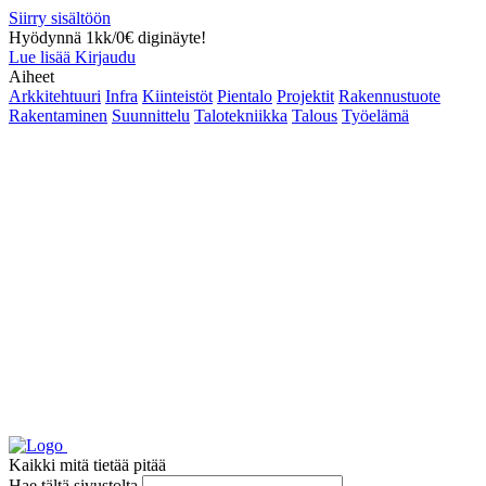
Siirry sisältöön
Hyödynnä 1kk/0€ diginäyte!
Lue lisää
Kirjaudu
Aiheet
Arkkitehtuuri
Infra
Kiinteistöt
Pientalo
Projektit
Rakennustuote
Rakentaminen
Suunnittelu
Talotekniikka
Talous
Työelämä
Kaikki mitä tietää pitää
Hae tältä sivustolta