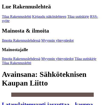
Lue Rakennuslehteä
Tilaa Rakennuslehti
Kirjaudu näköislehteen
Tilaa uutiskirje
RSS-
syöte
Mainosta & ilmoita
Ilmoita Rakennuslehdessä
Myynnin yhteystiedot
Mainostajalle
Ilmoita Rakennuslehdessä
Myynnin yhteystiedot
Tilaa uutiskirje
Tilaa Rakennuslehti
Avainsana:
Sähköteknisen
Kaupan Liitto
Latauslaitemyynti jarruttaa – kauppa