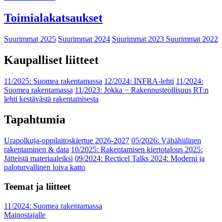
Toimialakatsaukset
Suurimmat 2025
Suurimmat 2024
Suurimmat 2023
Suurimmat 2022
Kaupalliset liitteet
11/2025: Suomea rakentamassa
12/2024: INFRA-lehti
11/2024:
Suomea rakentamassa
11/2023: Jokka − Rakennusteollisuus RT:n
lehti kestävästä rakentamisesta
Tapahtumia
Urapolkuja-oppilaitoskiertue 2026-2027
05/2026: Vähähiilinen
rakentaminen & data
10/2025: Rakentamisen kiertotalous 2025:
Jätteistä materiaaleiksi
09/2024: Recticel Talks 2024: Moderni ja
paloturvallinen loiva katto
Teemat ja liitteet
11/2024: Suomea rakentamassa
Mainostajalle