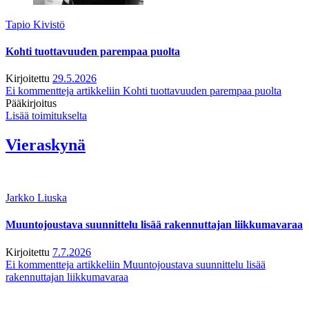
Tapio Kivistö
Kohti tuottavuuden parempaa puolta
Kirjoitettu
29.5.2026
Ei kommentteja
artikkeliin Kohti tuottavuuden parempaa puolta
Pääkirjoitus
Lisää toimitukselta
Vieraskynä
Jarkko Liuska
Muuntojoustava suunnittelu lisää rakennuttajan liikkumavaraa
Kirjoitettu
7.7.2026
Ei kommentteja
artikkeliin Muuntojoustava suunnittelu lisää
rakennuttajan liikkumavaraa