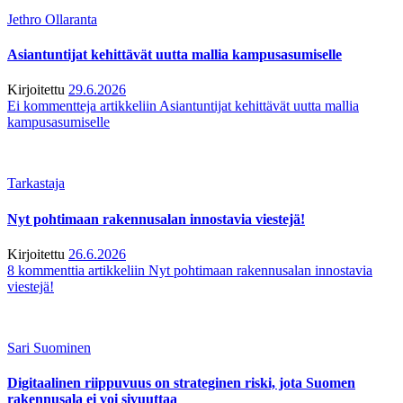
Jethro Ollaranta
Asiantuntijat kehittävät uutta mallia kampusasumiselle
Kirjoitettu
29.6.2026
Ei kommentteja
artikkeliin Asiantuntijat kehittävät uutta mallia
kampusasumiselle
Tarkastaja
Nyt pohtimaan rakennusalan innostavia viestejä!
Kirjoitettu
26.6.2026
8 kommenttia
artikkeliin Nyt pohtimaan rakennusalan innostavia
viestejä!
Sari Suominen
Digitaalinen riippuvuus on strateginen riski, jota Suomen
rakennusala ei voi sivuuttaa