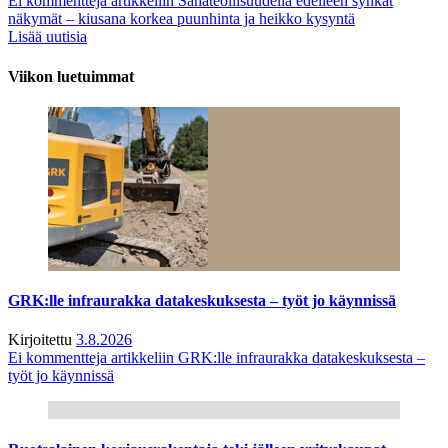
Ei kommentteja
artikkeliin Sahateollisuudella edelleen synkät
näkymät – kiusana korkea puunhinta ja heikko kysyntä
Lisää uutisia
Viikon luetuimmat
GRK:lle infraurakka datakeskuksesta – työt jo käynnissä
Kirjoitettu
3.8.2026
Ei kommentteja
artikkeliin GRK:lle infraurakka datakeskuksesta –
työt jo käynnissä