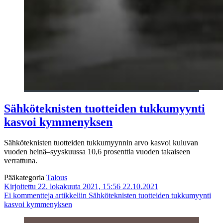
Sähköteknisten tuotteiden tukkumyynti
kasvoi kymmenyksen
Sähköteknisten tuotteiden tukkumyynnin arvo kasvoi kuluvan
vuoden heinä–syyskuussa 10,6 prosenttia vuoden takaiseen
verrattuna.
Pääkategoria
Talous
Kirjoitettu 22. lokakuuta 2021, 15:56
22.10.2021
Ei kommentteja
artikkeliin Sähköteknisten tuotteiden tukkumyynti
kasvoi kymmenyksen