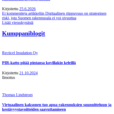
Kirjoitettu
25.6.2026
Ei kommentteja
artikkeliin Digitaalinen riippuvuus on strateginen
riski, jota Suomen rakennusala ei voi sivuuttaa
Lisää vieraskynästä
Kumppaniblogit
Recticel Insulation Oy
PIR-katto pitää pintansa kovillakin keleillä
Kirjoitettu
21.10.2024
Ilmoitus
Thomas Lindstrom
Virtuaalinen kaksonen tuo apua rakennuksien suunnitteluun ja
kestävyystavoitteiden saavuttamiseen