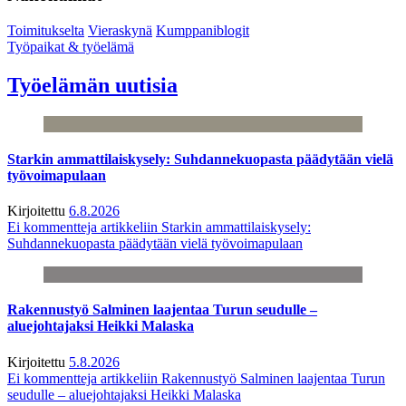
Toimitukselta
Vieraskynä
Kumppaniblogit
Työpaikat & työelämä
Työelämän uutisia
Starkin ammattilaiskysely: Suhdannekuopasta päädytään vielä
työvoimapulaan
Kirjoitettu
6.8.2026
Ei kommentteja
artikkeliin Starkin ammattilaiskysely:
Suhdannekuopasta päädytään vielä työvoimapulaan
Rakennustyö Salminen laajentaa Turun seudulle –
aluejohtajaksi Heikki Malaska
Kirjoitettu
5.8.2026
Ei kommentteja
artikkeliin Rakennustyö Salminen laajentaa Turun
seudulle – aluejohtajaksi Heikki Malaska