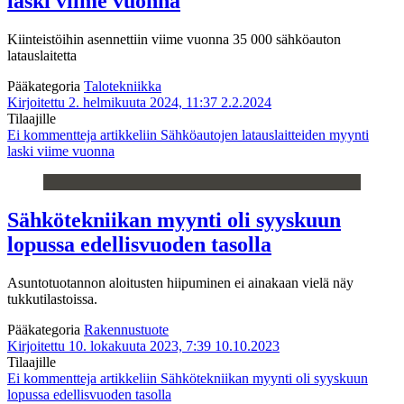
laski viime vuonna
Kiinteistöihin asennettiin viime vuonna 35 000 sähköauton
latauslaitetta
Pääkategoria
Talotekniikka
Kirjoitettu 2. helmikuuta 2024, 11:37
2.2.2024
Tilaajille
Ei kommentteja
artikkeliin Sähköautojen latauslaitteiden myynti
laski viime vuonna
Sähkötekniikan myynti oli syyskuun
lopussa edellisvuoden tasolla
Asuntotuotannon aloitusten hiipuminen ei ainakaan vielä näy
tukkutilastoissa.
Pääkategoria
Rakennustuote
Kirjoitettu 10. lokakuuta 2023, 7:39
10.10.2023
Tilaajille
Ei kommentteja
artikkeliin Sähkötekniikan myynti oli syyskuun
lopussa edellisvuoden tasolla