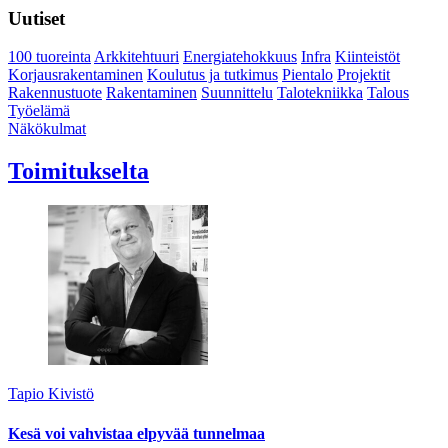
Uutiset
100 tuoreinta
Arkkitehtuuri
Energiatehokkuus
Infra
Kiinteistöt
Korjausrakentaminen
Koulutus ja tutkimus
Pientalo
Projektit
Rakennustuote
Rakentaminen
Suunnittelu
Talotekniikka
Talous
Työelämä
Näkökulmat
Toimitukselta
Tapio Kivistö
Kesä voi vahvistaa elpyvää tunnelmaa