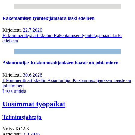
Rakentamisen työntekijämäärä laski edelleen
Kirjoitettu
22.7.2026
Ei kommentteja
artikkeliin Rakentamisen työntekijämäärä laski
edelleen
Asiantuntija: Kustannusohjauksen haaste on johtaminen
Kirjoitettu
30.6.2026
1 kommentti
artikkeliin Asiantuntija: Kustannusohjauksen haaste on
johtaminen
Lisää uutisia
Uusimmat työpaikat
Toimitusjohtaja
Yritys
KOAS
Kirjoitettu
3.8.2026