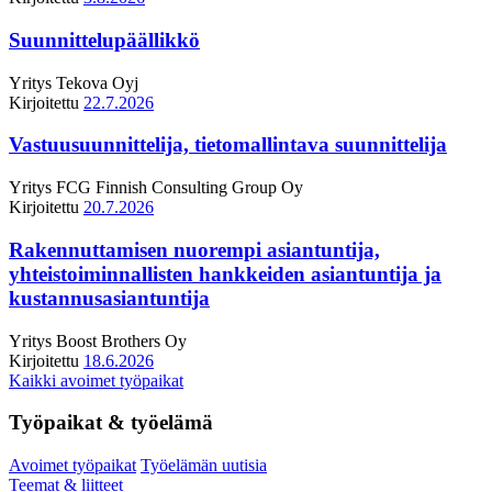
Suunnittelupäällikkö
Yritys
Tekova Oyj
Kirjoitettu
22.7.2026
Vastuusuunnittelija, tietomallintava suunnittelija
Yritys
FCG Finnish Consulting Group Oy
Kirjoitettu
20.7.2026
Rakennuttamisen nuorempi asiantuntija,
yhteistoiminnallisten hankkeiden asiantuntija ja
kustannusasiantuntija
Yritys
Boost Brothers Oy
Kirjoitettu
18.6.2026
Kaikki avoimet työpaikat
Työpaikat & työelämä
Avoimet työpaikat
Työelämän uutisia
Teemat & liitteet