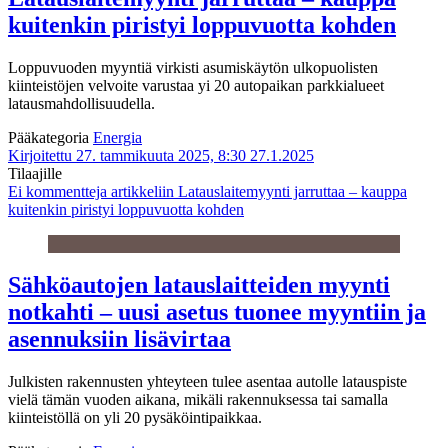
kuitenkin piristyi loppuvuotta kohden
Loppuvuoden myyntiä virkisti asumiskäytön ulkopuolisten
kiinteistöjen velvoite varustaa yi 20 autopaikan parkkialueet
latausmahdollisuudella.
Pääkategoria
Energia
Kirjoitettu 27. tammikuuta 2025, 8:30
27.1.2025
Tilaajille
Ei kommentteja
artikkeliin Latauslaitemyynti jarruttaa – kauppa
kuitenkin piristyi loppuvuotta kohden
Sähköautojen latauslaitteiden myynti
notkahti – uusi asetus tuonee myyntiin ja
asennuksiin lisävirtaa
Julkisten rakennusten yhteyteen tulee asentaa autolle latauspiste
vielä tämän vuoden aikana, mikäli rakennuksessa tai samalla
kiinteistöllä on yli 20 pysäköintipaikkaa.