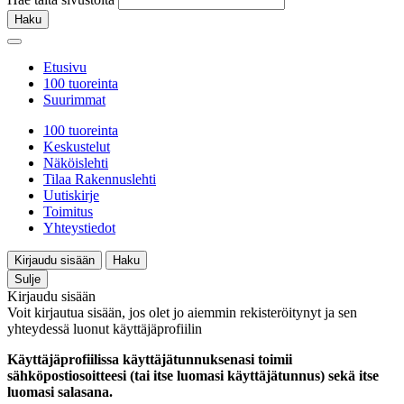
Haku
Etusivu
100 tuoreinta
Suurimmat
100 tuoreinta
Keskustelut
Näköislehti
Tilaa Rakennuslehti
Uutiskirje
Toimitus
Yhteystiedot
Kirjaudu sisään
Haku
Sulje
Kirjaudu sisään
Voit kirjautua sisään, jos olet jo aiemmin rekisteröitynyt ja sen
yhteydessä luonut käyttäjäprofiilin
Käyttäjäprofiilissa käyttäjätunnuksenasi toimii
sähköpostiosoitteesi (tai itse luomasi käyttäjätunnus) sekä itse
luomasi salasana.