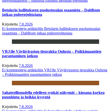
miljoonatappion – miinusta roimasti aiempaa enemmän
Betolarin hallitukseen puolustusalan osaamista – Dahlbom
jatkaa puheenjohtajana
Kirjoitettu
7.8.2026
Ei kommentteja
artikkeliin Betolarin hallitukseen puolustusalan
osaamista – Dahlbom jatkaa puheenjohtajana
VRJ:lle Väyläviraston tieurakka Oulusta – Poikkimaantien
parantaminen jatkuu
Kirjoitettu
7.8.2026
Ei kommentteja
artikkeliin VRJ:lle Väyläviraston tieurakka Oulusta
– Poikkimaantien parantaminen jatkuu
Sahateollisuudella edelleen synkät näkymät – kiusana korkea
puunhinta ja heikko kysyntä
Kirjoitettu
7.8.2026