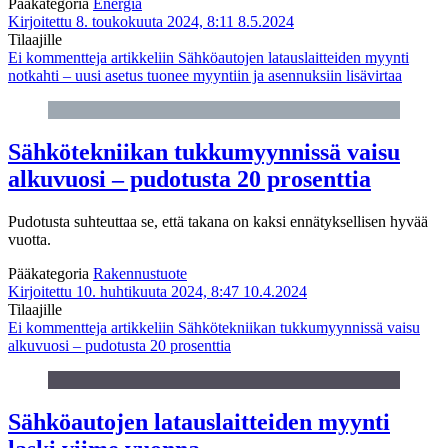
Pääkategoria
Energia
Kirjoitettu 8. toukokuuta 2024, 8:11
8.5.2024
Tilaajille
Ei kommentteja
artikkeliin Sähköautojen latauslaitteiden myynti
notkahti – uusi asetus tuonee myyntiin ja asennuksiin lisävirtaa
Sähkötekniikan tukkumyynnissä vaisu
alkuvuosi – pudotusta 20 prosenttia
Pudotusta suhteuttaa se, että takana on kaksi ennätyksellisen hyvää
vuotta.
Pääkategoria
Rakennustuote
Kirjoitettu 10. huhtikuuta 2024, 8:47
10.4.2024
Tilaajille
Ei kommentteja
artikkeliin Sähkötekniikan tukkumyynnissä vaisu
alkuvuosi – pudotusta 20 prosenttia
Sähköautojen latauslaitteiden myynti