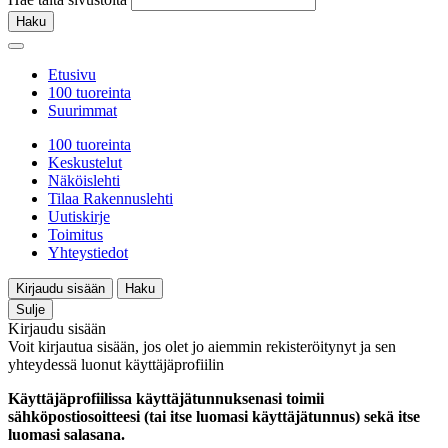
Haku
Etusivu
100 tuoreinta
Suurimmat
100 tuoreinta
Keskustelut
Näköislehti
Tilaa Rakennuslehti
Uutiskirje
Toimitus
Yhteystiedot
Kirjaudu sisään
Haku
Sulje
Kirjaudu sisään
Voit kirjautua sisään, jos olet jo aiemmin rekisteröitynyt ja sen
yhteydessä luonut käyttäjäprofiilin
Käyttäjäprofiilissa käyttäjätunnuksenasi toimii
sähköpostiosoitteesi (tai itse luomasi käyttäjätunnus) sekä itse
luomasi salasana.