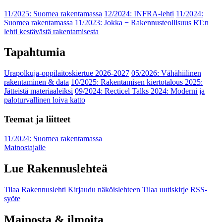
11/2025: Suomea rakentamassa
12/2024: INFRA-lehti
11/2024:
Suomea rakentamassa
11/2023: Jokka − Rakennusteollisuus RT:n
lehti kestävästä rakentamisesta
Tapahtumia
Urapolkuja-oppilaitoskiertue 2026-2027
05/2026: Vähähiilinen
rakentaminen & data
10/2025: Rakentamisen kiertotalous 2025:
Jätteistä materiaaleiksi
09/2024: Recticel Talks 2024: Moderni ja
paloturvallinen loiva katto
Teemat ja liitteet
11/2024: Suomea rakentamassa
Mainostajalle
Lue Rakennuslehteä
Tilaa Rakennuslehti
Kirjaudu näköislehteen
Tilaa uutiskirje
RSS-
syöte
Mainosta & ilmoita