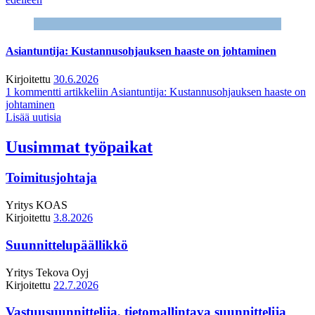
Asiantuntija: Kustannusohjauksen haaste on johtaminen
Kirjoitettu
30.6.2026
1 kommentti
artikkeliin Asiantuntija: Kustannusohjauksen haaste on
johtaminen
Lisää uutisia
Uusimmat työpaikat
Toimitusjohtaja
Yritys
KOAS
Kirjoitettu
3.8.2026
Suunnittelupäällikkö
Yritys
Tekova Oyj
Kirjoitettu
22.7.2026
Vastuusuunnittelija, tietomallintava suunnittelija