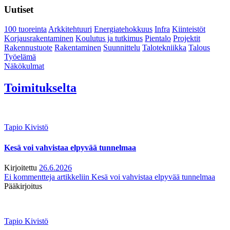
Uutiset
100 tuoreinta
Arkkitehtuuri
Energiatehokkuus
Infra
Kiinteistöt
Korjausrakentaminen
Koulutus ja tutkimus
Pientalo
Projektit
Rakennustuote
Rakentaminen
Suunnittelu
Talotekniikka
Talous
Työelämä
Näkökulmat
Toimitukselta
Tapio Kivistö
Kesä voi vahvistaa elpyvää tunnelmaa
Kirjoitettu
26.6.2026
Ei kommentteja
artikkeliin Kesä voi vahvistaa elpyvää tunnelmaa
Pääkirjoitus
Tapio Kivistö