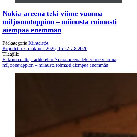
Nokia-areena teki viime vuonna
miljoonatappion – miinusta roimasti
aiempaa enemmän
Pääkategoria
Kiinteistöt
Kirjoitettu 7. elokuuta 2026, 15:22
7.8.2026
Tilaajille
Ei kommentteja
artikkeliin Nokia-areena teki viime vuonna
miljoonatappion – miinusta roimasti aiempaa enemmän