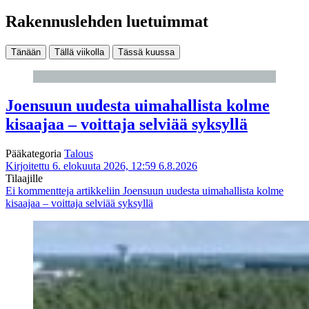
Rakennuslehden luetuimmat
Tänään
Tällä viikolla
Tässä kuussa
Joensuun uudesta uimahallista kolme
kisaajaa – voittaja selviää syksyllä
Pääkategoria
Talous
Kirjoitettu 6. elokuuta 2026, 12:59
6.8.2026
Tilaajille
Ei kommentteja
artikkeliin Joensuun uudesta uimahallista kolme
kisaajaa – voittaja selviää syksyllä