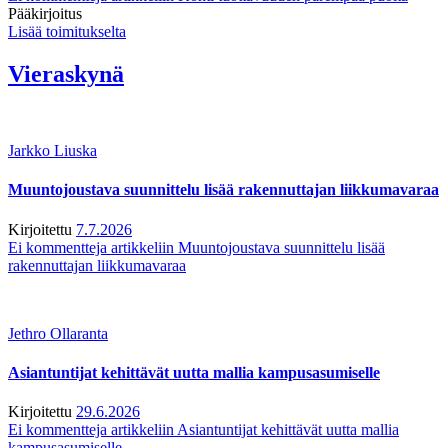
Pääkirjoitus
Lisää toimitukselta
Vieraskynä
Jarkko Liuska
Muuntojoustava suunnittelu lisää rakennuttajan liikkumavaraa
Kirjoitettu
7.7.2026
Ei kommentteja
artikkeliin Muuntojoustava suunnittelu lisää
rakennuttajan liikkumavaraa
Jethro Ollaranta
Asiantuntijat kehittävät uutta mallia kampusasumiselle
Kirjoitettu
29.6.2026
Ei kommentteja
artikkeliin Asiantuntijat kehittävät uutta mallia
kampusasumiselle