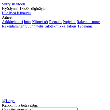
Siirry sisältöön
Hyödynnä 1kk/0€ diginäyte!
Lue lisää
Kirjaudu
Aiheet
Arkkitehtuuri
Infra
Kiinteistöt
Pientalo
Projektit
Rakennustuote
Rakentaminen
Suunnittelu
Talotekniikka
Talous
Työelämä
Kaikki mitä tietää pitää
Hae tältä sivustolta