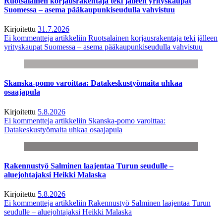
Ruotsalainen korjausrakentaja teki jälleen yrityskaupat
Suomessa – asema pääkaupunkiseudulla vahvistuu
Kirjoitettu
31.7.2026
Ei kommentteja
artikkeliin Ruotsalainen korjausrakentaja teki jälleen
yrityskaupat Suomessa – asema pääkaupunkiseudulla vahvistuu
Skanska-pomo varoittaa: Datakeskustyömaita uhkaa
osaajapula
Kirjoitettu
5.8.2026
Ei kommentteja
artikkeliin Skanska-pomo varoittaa:
Datakeskustyömaita uhkaa osaajapula
Rakennustyö Salminen laajentaa Turun seudulle –
aluejohtajaksi Heikki Malaska
Kirjoitettu
5.8.2026
Ei kommentteja
artikkeliin Rakennustyö Salminen laajentaa Turun
seudulle – aluejohtajaksi Heikki Malaska