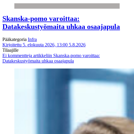
Skanska-pomo varoittaa:
Datakeskustyömaita uhkaa osaajapula
Pääkategoria
Infra
Kirjoitettu 5. elokuuta 2026, 13:00
5.8.2026
Tilaajille
Ei kommentteja
artikkeliin Skanska-pomo varoittaa:
Datakeskustyömaita uhkaa osaajapula