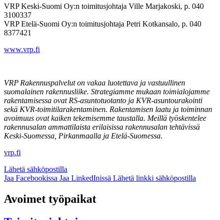
VRP Keski-Suomi Oy:n toimitusjohtaja Ville Marjakoski, p. 040
3100337
VRP Etelä-Suomi Oy:n toimitusjohtaja Petri Kotkansalo, p. 040
8377421
www.vrp.fi
VRP
Rakennuspalvelut on vakaa luotettava ja vastuullinen
suomalainen rakennusliike. Strategiamme mukaan toimialojamme
rakentamisessa ovat
RS-asuntotuotanto ja KVR-asuntourakointi
sekä KVR-toimitilarakentaminen.
Rakentamisen laatu ja toiminnan
avoimuus ovat kaiken tekemisemme taustalla. Meillä työskentelee
rakennusalan ammattilaista erilaisissa rakennusalan tehtävissä
Keski-Suomessa, Pirkanmaalla ja Etelä-Suomessa.
vrp.fi
Lähetä sähköpostilla
Jaa Facebookissa
Jaa LinkedInissä
Lähetä linkki sähköpostilla
Avoimet työpaikat