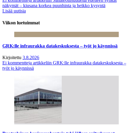
Ei kommentteja
artikkeliin Sahateollisuudella edelleen synkät
näkymät – kiusana korkea puunhinta ja heikko kysyntä
Lisää uutisia
Viikon luetuimmat
GRK:lle infraurakka datakeskuksesta – työt jo käynnissä
Kirjoitettu
3.8.2026
Ei kommentteja
artikkeliin GRK:lle infraurakka datakeskuksesta –
työt jo käynnissä