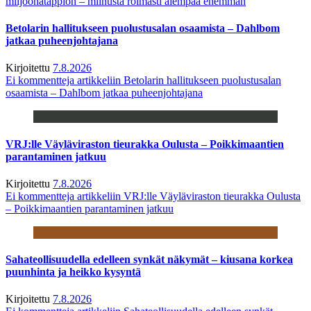
miljoonatappion – miinusta roimasti aiempaa enemmän
Betolarin hallitukseen puolustusalan osaamista – Dahlbom
jatkaa puheenjohtajana
Kirjoitettu
7.8.2026
Ei kommentteja
artikkeliin Betolarin hallitukseen puolustusalan
osaamista – Dahlbom jatkaa puheenjohtajana
VRJ:lle Väyläviraston tieurakka Oulusta – Poikkimaantien
parantaminen jatkuu
Kirjoitettu
7.8.2026
Ei kommentteja
artikkeliin VRJ:lle Väyläviraston tieurakka Oulusta
– Poikkimaantien parantaminen jatkuu
Sahateollisuudella edelleen synkät näkymät – kiusana korkea
puunhinta ja heikko kysyntä
Kirjoitettu
7.8.2026