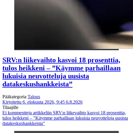
SRV:n liikevaihto kasvoi 18 prosenttia,
tulos heikkeni – ”Käymme parhaillaan
lukuisia neuvotteluja uusista
datakeskushankkeista”
Pääkategoria
Talous
Kirjoitettu 6. elokuuta 2026, 9:45
6.8.2026
Tilaajille
Ei kommentteja
artikkeliin SRV:n liikevaihto kasvoi 18 prosenttia,
tulos heikkeni – ”Käymme parhaillaan lukuisia neuvotteluja uusista
datakeskushankkeista”