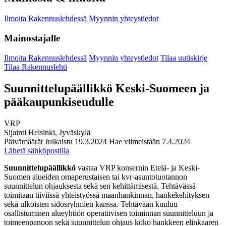
Ilmoita Rakennuslehdessä
Myynnin yhteystiedot
Mainostajalle
Ilmoita Rakennuslehdessä
Myynnin yhteystiedot
Tilaa uutiskirje
Tilaa Rakennuslehti
Suunnittelupäällikkö Keski-Suomeen ja
pääkaupunkiseudulle
VRP
Sijainti
Helsinki, Jyväskylä
Päivämäärät
Julkaistu
19.3.2024
Hae viimeistään
7.4.2024
Lähetä sähköpostilla
Suunnittelupäällikkö
vastaa VRP konsernin Etelä- ja Keski-
Suomen alueiden omaperustaisen tai kvr-asuntotuotannon
suunnittelun ohjauksesta sekä sen kehittämisestä. Tehtävässä
toimitaan tiiviissä yhteistyössä maanhankinnan, hankekehityksen
sekä ulkoisten sidosryhmien kanssa. Tehtävään kuuluu
osallistuminen alueyhtiön operatiivisen toiminnan suunnitteluun ja
toimeenpanoon sekä suunnittelun ohjaus koko hankkeen elinkaaren