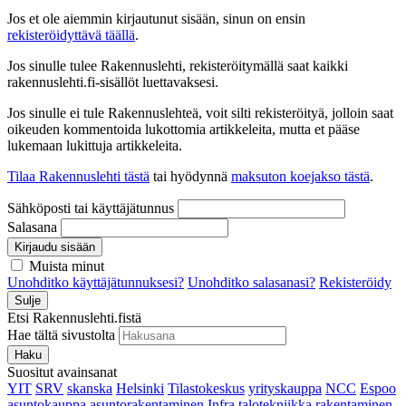
Jos et ole aiemmin kirjautunut sisään, sinun on ensin
rekisteröidyttävä täällä
.
Jos sinulle tulee Rakennuslehti, rekisteröitymällä saat kaikki
rakennuslehti.fi-sisällöt luettavaksesi.
Jos sinulle ei tule Rakennuslehteä, voit silti rekisteröityä, jolloin saat
oikeuden kommentoida lukottomia artikkeleita, mutta et pääse
lukemaan lukittuja artikkeleita.
Tilaa Rakennuslehti tästä
tai hyödynnä
maksuton koejakso tästä
.
Sähköposti tai käyttäjätunnus
Salasana
Kirjaudu sisään
Muista minut
Unohditko käyttäjätunnuksesi?
Unohditko salasanasi?
Rekisteröidy
Sulje
Etsi Rakennuslehti.fistä
Hae tältä sivustolta
Haku
Suositut avainsanat
YIT
SRV
skanska
Helsinki
Tilastokeskus
yrityskauppa
NCC
Espoo
asuntokauppa
asuntorakentaminen
Infra
talotekniikka
rakentaminen