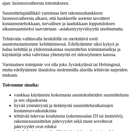
ajan: luonnosvaiheesta toteutukseen.
Suunnittelupäällikkö varmistaa heti rakennushankkeen
luonnosvaiheesta alkaen, että hankkeelle asetetut tavoitteet
kustannustehokkaan, turvallisen ja laadukkaan lopputuloksen
aikaansaamiseksi saavutetaan –asiakastyytyväisyyttä unohtamatta.
Tehtävään valittavalla henkilöllä on merkittävä rooli
asuntotuotantomme kehittämisessä. Edellytämme siksi kykyä ja
halua kehittää ja yhdenmukaistaa suunnittelun toimintamalleja ja
käytäntöjä sekä vahvistaa yhteistyötä eri sidosryhmien kanssa.
Varsinainen toimipiste voi olla joko Jyväskylässä tai Helsingissä,
mutta edellytämme läsnäoloa molemmilla alueilla tehtävän tarpeiden
mukaan.
Toivomme sinulta:
vankkaa käytännön kokemusta asuntokohteiden suunnittelusta
ja sen ohjauksesta
hyvää ymmärrystä ja tietämystä suunnitteluratkaisujen
kustannusvaikutuksista
tehtävää tukevaa koulutusta (rakennusalan DI tai insinööri),
rakennesuunnittelun pätevyydet sekä muut soveltuvat
pätevyydet ovat eduksi