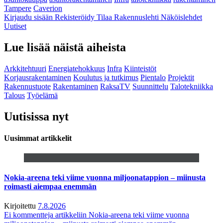
Tampere
Caverion
Kirjaudu sisään
Rekisteröidy
Tilaa Rakennuslehti
Näköislehdet
Uutiset
Lue lisää näistä aiheista
Arkkitehtuuri
Energiatehokkuus
Infra
Kiinteistöt
Korjausrakentaminen
Koulutus ja tutkimus
Pientalo
Projektit
Rakennustuote
Rakentaminen
RaksaTV
Suunnittelu
Talotekniikka
Talous
Työelämä
Uutisissa nyt
Uusimmat artikkelit
Nokia-areena teki viime vuonna miljoonatappion – miinusta
roimasti aiempaa enemmän
Kirjoitettu
7.8.2026
Ei kommentteja
artikkeliin Nokia-areena teki viime vuonna