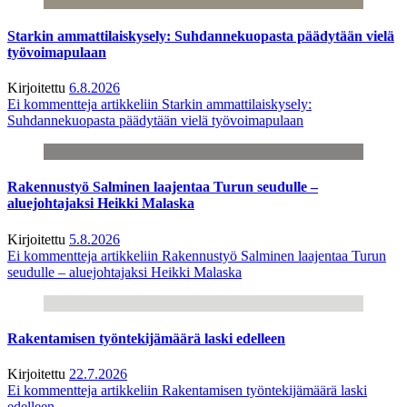
Starkin ammattilaiskysely: Suhdannekuopasta päädytään vielä
työvoimapulaan
Kirjoitettu
6.8.2026
Ei kommentteja
artikkeliin Starkin ammattilaiskysely:
Suhdannekuopasta päädytään vielä työvoimapulaan
Rakennustyö Salminen laajentaa Turun seudulle –
aluejohtajaksi Heikki Malaska
Kirjoitettu
5.8.2026
Ei kommentteja
artikkeliin Rakennustyö Salminen laajentaa Turun
seudulle – aluejohtajaksi Heikki Malaska
Rakentamisen työntekijämäärä laski edelleen
Kirjoitettu
22.7.2026
Ei kommentteja
artikkeliin Rakentamisen työntekijämäärä laski
edelleen