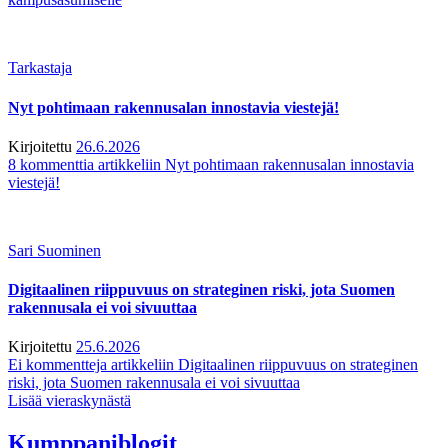
Tarkastaja
Nyt pohtimaan rakennusalan innostavia viestejä!
Kirjoitettu
26.6.2026
8 kommenttia
artikkeliin Nyt pohtimaan rakennusalan innostavia
viestejä!
Sari Suominen
Digitaalinen riippuvuus on strateginen riski, jota Suomen
rakennusala ei voi sivuuttaa
Kirjoitettu
25.6.2026
Ei kommentteja
artikkeliin Digitaalinen riippuvuus on strateginen
riski, jota Suomen rakennusala ei voi sivuuttaa
Lisää vieraskynästä
Kumppaniblogit