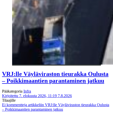
VRJ:lle Väyläviraston tieurakka Oulusta
– Poikkimaantien parantaminen jatkuu
Pääkategoria
Infra
Kirjoitettu 7. elokuuta 2026, 11:19
7.8.2026
Tilaajille
Ei kommentteja
artikkeliin VRJ:lle Väyläviraston tieurakka Oulusta
– Poikkimaantien parantaminen jatkuu