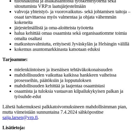
tuloshakuista ja asiakaslähtöistä työskentelyotetta sekä
sitoutumista VRP:n laatujärjestelmään
vahvoja yhteistyö- ja vuorovaikutus- sekä johtamisen taitoja –
osaat tarvittaessa myös valmentaa ja ohjata vähemmän
kokeneita
järjestelmällistä ja oma-aloitteista työotetta
halua kehittää omaa osaamista sekä organisaatiomme toimia
omalta osaltasi
matkustusvalmiutta, erityisesti Jyväskylän ja Helsingin välillä
kokemus asuntomarkkinasta katsotaan eduksi
Tarjoamme:
mielenkiintoisen ja itsenäisen tehtäväkokonaisuuden
mahdollisuuden vaikuttaa kaikissa hankkeen vaiheissa
prosesseihin, päätöksiin ja lopputuloksen
mahdollisuuden kehittää ja laajentaa osaamistasi
osaamista ja tuloksia vastaavan kilpailukykyisen palkan ja
työsuhde-edut
Lähetä hakemuksesi palkkatoivomuksineen mahdollisimman pian,
mutta viimeistään sunnuntaina 7.4.2024 sähköpostitse
saija.larsen@vrp.fi
.
Lisätietoja: