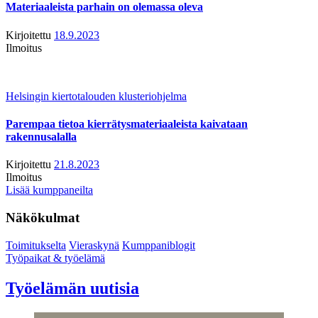
Materiaaleista parhain on olemassa oleva
Kirjoitettu
18.9.2023
Ilmoitus
Helsingin kiertotalouden klusteriohjelma
Parempaa tietoa kierrätysmateriaaleista kaivataan
rakennusalalla
Kirjoitettu
21.8.2023
Ilmoitus
Lisää kumppaneilta
Näkökulmat
Toimitukselta
Vieraskynä
Kumppaniblogit
Työpaikat & työelämä
Työelämän uutisia