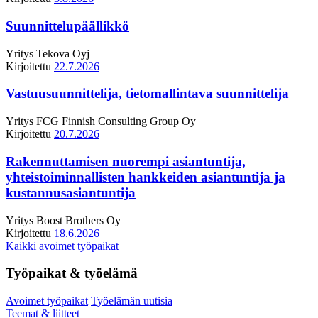
Suunnittelupäällikkö
Yritys
Tekova Oyj
Kirjoitettu
22.7.2026
Vastuusuunnittelija, tietomallintava suunnittelija
Yritys
FCG Finnish Consulting Group Oy
Kirjoitettu
20.7.2026
Rakennuttamisen nuorempi asiantuntija,
yhteistoiminnallisten hankkeiden asiantuntija ja
kustannusasiantuntija
Yritys
Boost Brothers Oy
Kirjoitettu
18.6.2026
Kaikki avoimet työpaikat
Työpaikat & työelämä
Avoimet työpaikat
Työelämän uutisia
Teemat & liitteet