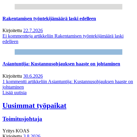
Rakentamisen työntekijämäärä laski edelleen
Kirjoitettu
22.7.2026
Ei kommentteja
artikkeliin Rakentamisen työntekijämäärä laski
edelleen
Asiantuntija: Kustannusohjauksen haaste on johtaminen
Kirjoitettu
30.6.2026
1 kommentti
artikkeliin Asiantuntija: Kustannusohjauksen haaste on
johtaminen
Lisää uutisia
Uusimmat työpaikat
Toimitusjohtaja
Yritys
KOAS
Kirjoitettu
3.8.2026