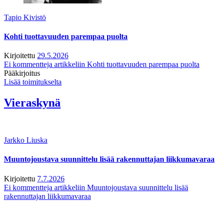
Tapio Kivistö
Kohti tuottavuuden parempaa puolta
Kirjoitettu
29.5.2026
Ei kommentteja
artikkeliin Kohti tuottavuuden parempaa puolta
Pääkirjoitus
Lisää toimitukselta
Vieraskynä
Jarkko Liuska
Muuntojoustava suunnittelu lisää rakennuttajan liikkumavaraa
Kirjoitettu
7.7.2026
Ei kommentteja
artikkeliin Muuntojoustava suunnittelu lisää
rakennuttajan liikkumavaraa