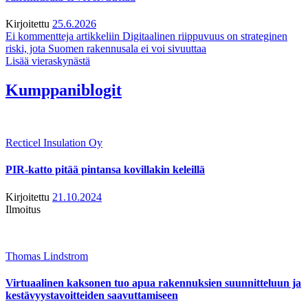
Kirjoitettu
25.6.2026
Ei kommentteja
artikkeliin Digitaalinen riippuvuus on strateginen
riski, jota Suomen rakennusala ei voi sivuuttaa
Lisää vieraskynästä
Kumppaniblogit
Recticel Insulation Oy
PIR-katto pitää pintansa kovillakin keleillä
Kirjoitettu
21.10.2024
Ilmoitus
Thomas Lindstrom
Virtuaalinen kaksonen tuo apua rakennuksien suunnitteluun ja
kestävyystavoitteiden saavuttamiseen