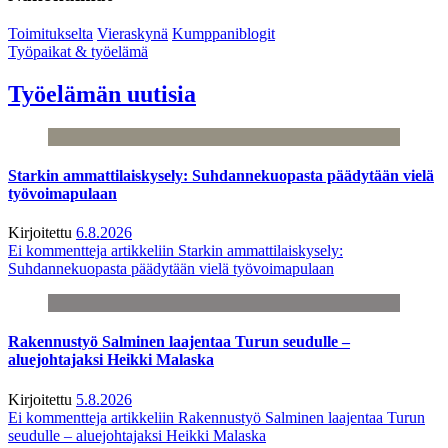
Toimitukselta
Vieraskynä
Kumppaniblogit
Työpaikat & työelämä
Työelämän uutisia
Starkin ammattilaiskysely: Suhdannekuopasta päädytään vielä
työvoimapulaan
Kirjoitettu
6.8.2026
Ei kommentteja
artikkeliin Starkin ammattilaiskysely:
Suhdannekuopasta päädytään vielä työvoimapulaan
Rakennustyö Salminen laajentaa Turun seudulle –
aluejohtajaksi Heikki Malaska
Kirjoitettu
5.8.2026
Ei kommentteja
artikkeliin Rakennustyö Salminen laajentaa Turun
seudulle – aluejohtajaksi Heikki Malaska