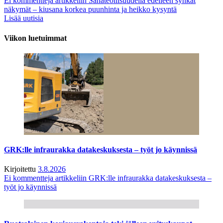
Ei kommentteja
artikkeliin Sahateollisuudella edelleen synkät
näkymät – kiusana korkea puunhinta ja heikko kysyntä
Lisää uutisia
Viikon luetuimmat
GRK:lle infraurakka datakeskuksesta – työt jo käynnissä
Kirjoitettu
3.8.2026
Ei kommentteja
artikkeliin GRK:lle infraurakka datakeskuksesta –
työt jo käynnissä