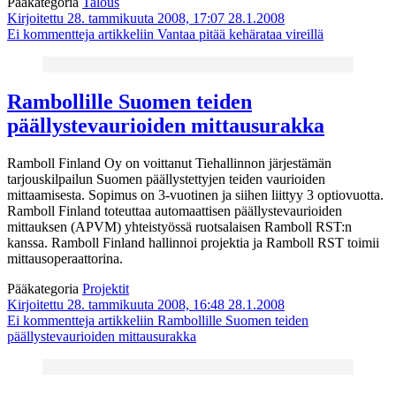
Pääkategoria
Talous
Kirjoitettu 28. tammikuuta 2008, 17:07
28.1.2008
Ei kommentteja
artikkeliin Vantaa pitää kehärataa vireillä
Rambollille Suomen teiden
päällystevaurioiden mittausurakka
Ramboll Finland Oy on voittanut Tiehallinnon järjestämän
tarjouskilpailun Suomen päällystettyjen teiden vaurioiden
mittaamisesta. Sopimus on 3-vuotinen ja siihen liittyy 3 optiovuotta.
Ramboll Finland toteuttaa automaattisen päällystevaurioiden
mittauksen (APVM) yhteistyössä ruotsalaisen Ramboll RST:n
kanssa. Ramboll Finland hallinnoi projektia ja Ramboll RST toimii
mittausoperaattorina.
Pääkategoria
Projektit
Kirjoitettu 28. tammikuuta 2008, 16:48
28.1.2008
Ei kommentteja
artikkeliin Rambollille Suomen teiden
päällystevaurioiden mittausurakka