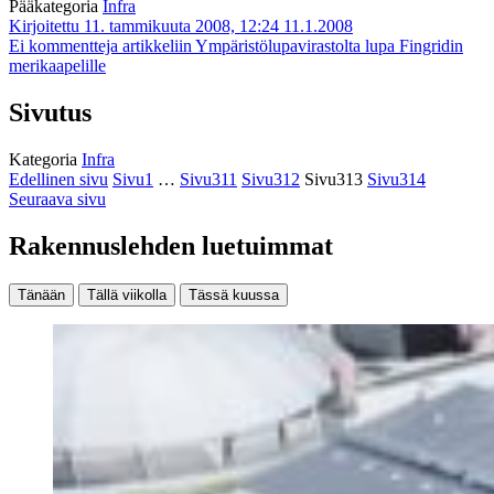
Pääkategoria
Infra
Kirjoitettu 11. tammikuuta 2008, 12:24
11.1.2008
Ei kommentteja
artikkeliin Ympäristölupavirastolta lupa Fingridin
merikaapelille
Sivutus
Kategoria
Infra
Edellinen sivu
Sivu
1
…
Sivu
311
Sivu
312
Sivu
313
Sivu
314
Seuraava sivu
Rakennuslehden luetuimmat
Tänään
Tällä viikolla
Tässä kuussa