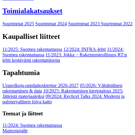
Toimialakatsaukset
Suurimmat 2025
Suurimmat 2024
Suurimmat 2023
Suurimmat 2022
Kaupalliset liitteet
11/2025: Suomea rakentamassa
12/2024: INFRA-lehti
11/2024:
Suomea rakentamassa
11/2023: Jokka − Rakennusteollisuus RT:n
lehti kestävästä rakentamisesta
Tapahtumia
Urapolkuja-oppilaitoskiertue 2026-2027
05/2026: Vähähiilinen
rakentaminen & data
10/2025: Rakentamisen kiertotalous 2025:
Jätteistä materiaaleiksi
09/2024: Recticel Talks 2024: Moderni ja
paloturvallinen loiva katto
Teemat ja liitteet
11/2024: Suomea rakentamassa
Mainostajalle