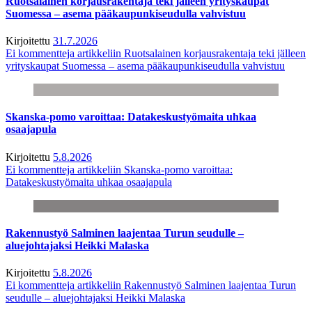
Ruotsalainen korjausrakentaja teki jälleen yrityskaupat
Suomessa – asema pääkaupunkiseudulla vahvistuu
Kirjoitettu
31.7.2026
Ei kommentteja
artikkeliin Ruotsalainen korjausrakentaja teki jälleen
yrityskaupat Suomessa – asema pääkaupunkiseudulla vahvistuu
Skanska-pomo varoittaa: Datakeskustyömaita uhkaa
osaajapula
Kirjoitettu
5.8.2026
Ei kommentteja
artikkeliin Skanska-pomo varoittaa:
Datakeskustyömaita uhkaa osaajapula
Rakennustyö Salminen laajentaa Turun seudulle –
aluejohtajaksi Heikki Malaska
Kirjoitettu
5.8.2026
Ei kommentteja
artikkeliin Rakennustyö Salminen laajentaa Turun
seudulle – aluejohtajaksi Heikki Malaska