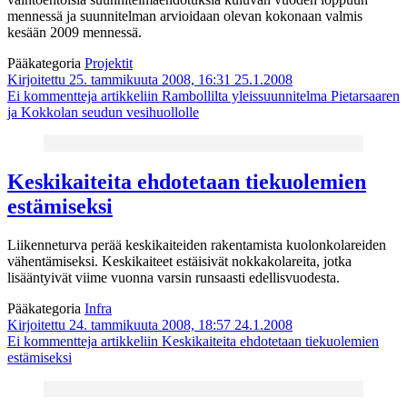
mennessä ja suunnitelman arvioidaan olevan kokonaan valmis
kesään 2009 mennessä.
Pääkategoria
Projektit
Kirjoitettu 25. tammikuuta 2008, 16:31
25.1.2008
Ei kommentteja
artikkeliin Rambollilta yleissuunnitelma Pietarsaaren
ja Kokkolan seudun vesihuollolle
Keskikaiteita ehdotetaan tiekuolemien
estämiseksi
Liikenneturva perää keskikaiteiden rakentamista kuolonkolareiden
vähentämiseksi. Keskikaiteet estäisivät nokkakolareita, jotka
lisääntyivät viime vuonna varsin runsaasti edellisvuodesta.
Pääkategoria
Infra
Kirjoitettu 24. tammikuuta 2008, 18:57
24.1.2008
Ei kommentteja
artikkeliin Keskikaiteita ehdotetaan tiekuolemien
estämiseksi