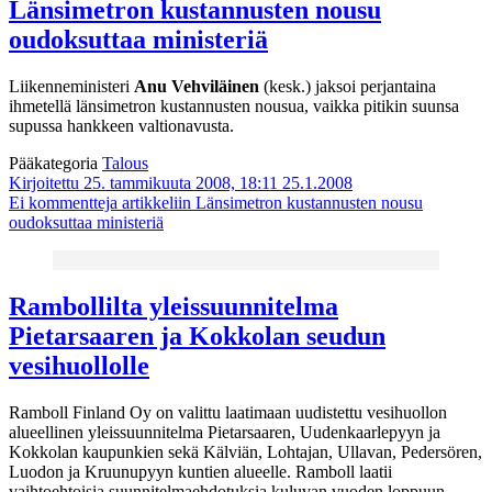
Länsimetron kustannusten nousu
oudoksuttaa ministeriä
Liikenneministeri
Anu Vehviläinen
(kesk.) jaksoi perjantaina
ihmetellä länsimetron kustannusten nousua, vaikka pitikin suunsa
supussa hankkeen valtionavusta.
Pääkategoria
Talous
Kirjoitettu 25. tammikuuta 2008, 18:11
25.1.2008
Ei kommentteja
artikkeliin Länsimetron kustannusten nousu
oudoksuttaa ministeriä
Rambollilta yleissuunnitelma
Pietarsaaren ja Kokkolan seudun
vesihuollolle
Ramboll Finland Oy on valittu laatimaan uudistettu vesihuollon
alueellinen yleissuunnitelma Pietarsaaren, Uudenkaarlepyyn ja
Kokkolan kaupunkien sekä Kälviän, Lohtajan, Ullavan, Pedersören,
Luodon ja Kruunupyyn kuntien alueelle. Ramboll laatii
vaihtoehtoisia suunnitelmaehdotuksia kuluvan vuoden loppuun