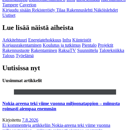
Tampere
Caverion
Kirjaudu sisään
Rekisteröidy
Tilaa Rakennuslehti
Näköislehdet
Uutiset
Lue lisää näistä aiheista
Arkkitehtuuri
Energiatehokkuus
Infra
Kiinteistöt
Korjausrakentaminen
Koulutus ja tutkimus
Pientalo
Projektit
Rakennustuote
Rakentaminen
RaksaTV
Suunnittelu
Talotekniikka
Talous
Työelämä
Uutisissa nyt
Uusimmat artikkelit
Nokia-areena teki viime vuonna miljoonatappion – miinusta
roimasti aiempaa enemmän
Kirjoitettu
7.8.2026
Ei kommentteja
artikkeliin Nokia-areena teki viime vuonna