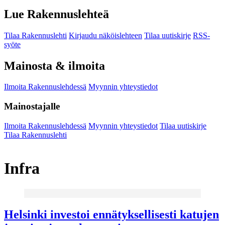
Lue Rakennuslehteä
Tilaa Rakennuslehti
Kirjaudu näköislehteen
Tilaa uutiskirje
RSS-
syöte
Mainosta & ilmoita
Ilmoita Rakennuslehdessä
Myynnin yhteystiedot
Mainostajalle
Ilmoita Rakennuslehdessä
Myynnin yhteystiedot
Tilaa uutiskirje
Tilaa Rakennuslehti
Infra
Helsinki investoi ennätyksellisesti katujen