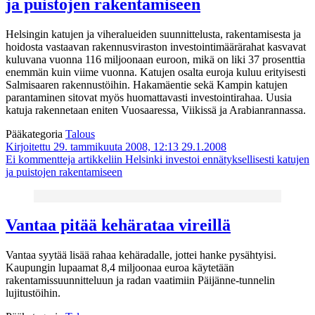
ja puistojen rakentamiseen
Helsingin katujen ja viheralueiden suunnittelusta, rakentamisesta ja
hoidosta vastaavan rakennusviraston investointimäärärahat kasvavat
kuluvana vuonna 116 miljoonaan euroon, mikä on liki 37 prosenttia
enemmän kuin viime vuonna. Katujen osalta euroja kuluu erityisesti
Salmisaaren rakennustöihin. Hakamäentie sekä Kampin katujen
parantaminen sitovat myös huomattavasti investointirahaa. Uusia
katuja rakennetaan eniten Vuosaaressa, Viikissä ja Arabianrannassa.
Pääkategoria
Talous
Kirjoitettu 29. tammikuuta 2008, 12:13
29.1.2008
Ei kommentteja
artikkeliin Helsinki investoi ennätyksellisesti katujen
ja puistojen rakentamiseen
Vantaa pitää kehärataa vireillä
Vantaa syytää lisää rahaa kehäradalle, jottei hanke pysähtyisi.
Kaupungin lupaamat 8,4 miljoonaa euroa käytetään
rakentamissuunnitteluun ja radan vaatimiin Päijänne-tunnelin
lujitustöihin.