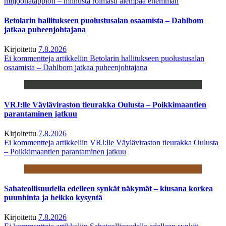
miljoonatappion – miinusta roimasti aiempaa enemmän
Betolarin hallitukseen puolustusalan osaamista – Dahlbom
jatkaa puheenjohtajana
Kirjoitettu
7.8.2026
Ei kommentteja
artikkeliin Betolarin hallitukseen puolustusalan
osaamista – Dahlbom jatkaa puheenjohtajana
VRJ:lle Väyläviraston tieurakka Oulusta – Poikkimaantien
parantaminen jatkuu
Kirjoitettu
7.8.2026
Ei kommentteja
artikkeliin VRJ:lle Väyläviraston tieurakka Oulusta
– Poikkimaantien parantaminen jatkuu
Sahateollisuudella edelleen synkät näkymät – kiusana korkea
puunhinta ja heikko kysyntä
Kirjoitettu
7.8.2026