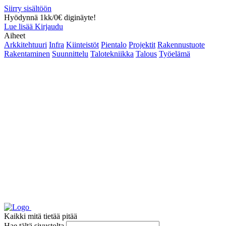
Siirry sisältöön
Hyödynnä 1kk/0€ diginäyte!
Lue lisää
Kirjaudu
Aiheet
Arkkitehtuuri
Infra
Kiinteistöt
Pientalo
Projektit
Rakennustuote
Rakentaminen
Suunnittelu
Talotekniikka
Talous
Työelämä
Kaikki mitä tietää pitää
Hae tältä sivustolta