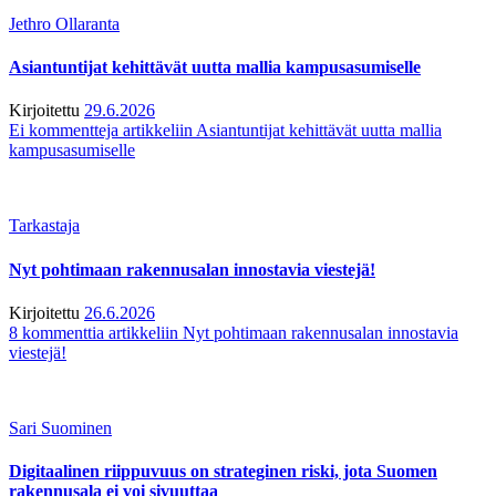
Jethro Ollaranta
Asiantuntijat kehittävät uutta mallia kampusasumiselle
Kirjoitettu
29.6.2026
Ei kommentteja
artikkeliin Asiantuntijat kehittävät uutta mallia
kampusasumiselle
Tarkastaja
Nyt pohtimaan rakennusalan innostavia viestejä!
Kirjoitettu
26.6.2026
8 kommenttia
artikkeliin Nyt pohtimaan rakennusalan innostavia
viestejä!
Sari Suominen
Digitaalinen riippuvuus on strateginen riski, jota Suomen
rakennusala ei voi sivuuttaa