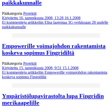
paikkakunnalle
Pääkategoria
Projektit
Kirjoitettu 16. tammikuuta 2008, 13:28
16.1.2008
Ei kommentteja
artikkeliin Elisa laajentaa 3G-verkkoaan 28 uudelle
paikkakunnalle
Empowerille voimajohdon rakentamista
koskeva sopimus Fingridiltä
Pääkategoria
Projektit
Kirjoitettu 15. tammikuuta 2008, 9:51
15.1.2008
Ei kommentteja
artikkeliin Empowerille voimajohdon rakentamista
koskeva sopimus Fingridiltä
Ympäristölupavirastolta lupa Fingridin
merikaapelille