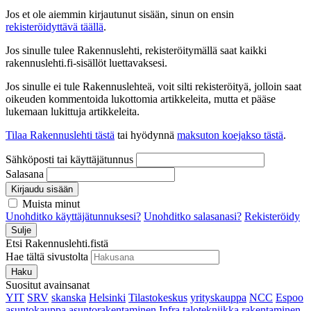
Jos et ole aiemmin kirjautunut sisään, sinun on ensin
rekisteröidyttävä täällä
.
Jos sinulle tulee Rakennuslehti, rekisteröitymällä saat kaikki
rakennuslehti.fi-sisällöt luettavaksesi.
Jos sinulle ei tule Rakennuslehteä, voit silti rekisteröityä, jolloin saat
oikeuden kommentoida lukottomia artikkeleita, mutta et pääse
lukemaan lukittuja artikkeleita.
Tilaa Rakennuslehti tästä
tai hyödynnä
maksuton koejakso tästä
.
Sähköposti tai käyttäjätunnus
Salasana
Kirjaudu sisään
Muista minut
Unohditko käyttäjätunnuksesi?
Unohditko salasanasi?
Rekisteröidy
Sulje
Etsi Rakennuslehti.fistä
Hae tältä sivustolta
Haku
Suositut avainsanat
YIT
SRV
skanska
Helsinki
Tilastokeskus
yrityskauppa
NCC
Espoo
asuntokauppa
asuntorakentaminen
Infra
talotekniikka
rakentaminen