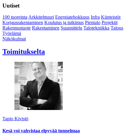
Uutiset
100 tuoreinta
Arkkitehtuuri
Energiatehokkuus
Infra
Kiinteistöt
Korjausrakentaminen
Koulutus ja tutkimus
Pientalo
Projektit
Rakennustuote
Rakentaminen
Suunnittelu
Talotekniikka
Talous
Työelämä
Näkökulmat
Toimitukselta
Tapio Kivistö
Kesä voi vahvistaa elpyvää tunnelmaa