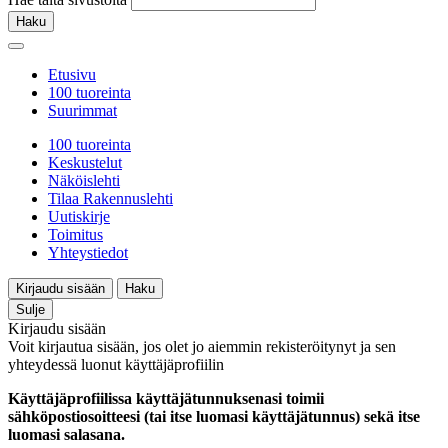
Haku
Etusivu
100 tuoreinta
Suurimmat
100 tuoreinta
Keskustelut
Näköislehti
Tilaa Rakennuslehti
Uutiskirje
Toimitus
Yhteystiedot
Kirjaudu sisään
Haku
Sulje
Kirjaudu sisään
Voit kirjautua sisään, jos olet jo aiemmin rekisteröitynyt ja sen
yhteydessä luonut käyttäjäprofiilin
Käyttäjäprofiilissa käyttäjätunnuksenasi toimii
sähköpostiosoitteesi (tai itse luomasi käyttäjätunnus) sekä itse
luomasi salasana.