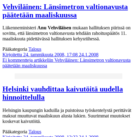
Vehviläinen: Länsimetron valtionavusta
päätetään maaliskuussa
Liikenneministeri
Anu Vehviläisen
mukaan hallituksen piirissä on
sovittu, että länsimetron valtionavusta tehdään rahoituspäätös 11.
maaliskuuta pidettävässä hallituksen kehysriihessä.
Pääkategoria
Talous
Kirjoitettu 24. tammikuuta 2008, 17:08
24.1.2008
Ei kommentteja
artikkeliin Vehviläinen: Länsimetron valtionavusta
päätetään maaliskuussa
Helsinki vauhdittaa kaivutöitä uudella
hinnoittelulla
Helsingin kaupungin kaduilla ja puistoissa työskentelystä perittävät
maksut muuttuvat maaliskuun alusta lukien. Suurimmat muutokset
koskevat kaivutöitä.
Pääkategoria
Talous