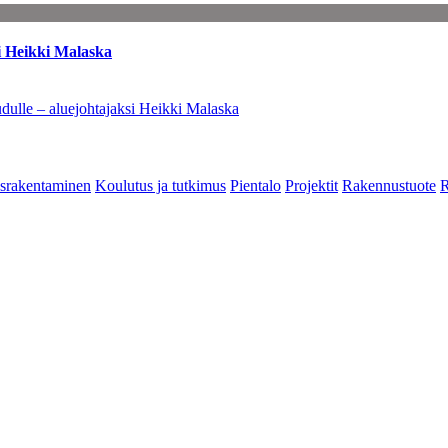
i Heikki Malaska
dulle – aluejohtajaksi Heikki Malaska
srakentaminen
Koulutus ja tutkimus
Pientalo
Projektit
Rakennustuote
R