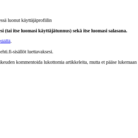
ssä luonut käyttäjäprofiilin
i (tai itse luomasi käyttäjätunnus) sekä itse luomasi salasana.
täällä
.
hti.fi-sisällöt luettavaksesi.
at oikeuden kommentoida lukottomia artikkeleita, mutta et pääse lukemaan l