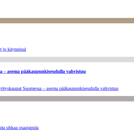
t jo käynnissä
ssa – asema pääkaupunkiseudulla vahvistuu
en yrityskaupat Suomessa – asema pääkaupunkiseudulla vahvistuu
ita uhkaa osaajapula