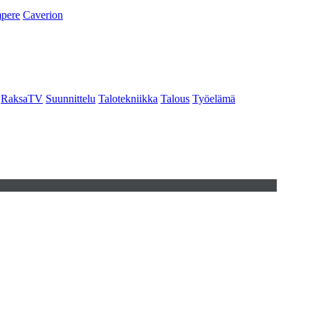
pere
Caverion
RaksaTV
Suunnittelu
Talotekniikka
Talous
Työelämä