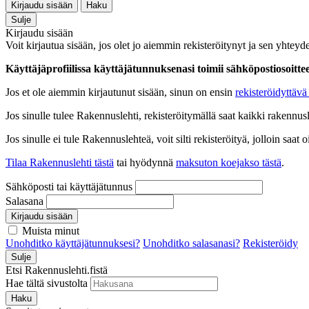
Kirjaudu sisään
Haku
Sulje
Kirjaudu sisään
Voit kirjautua sisään, jos olet jo aiemmin rekisteröitynyt ja sen yhteyde
Käyttäjäprofiilissa käyttäjätunnuksenasi toimii sähköpostiosoittees
Jos et ole aiemmin kirjautunut sisään, sinun on ensin
rekisteröidyttävä 
Jos sinulle tulee Rakennuslehti, rekisteröitymällä saat kaikki rakennusle
Jos sinulle ei tule Rakennuslehteä, voit silti rekisteröityä, jolloin sa
Tilaa Rakennuslehti tästä
tai hyödynnä
maksuton koejakso tästä
.
Sähköposti tai käyttäjätunnus
Salasana
Kirjaudu sisään
Muista minut
Unohditko käyttäjätunnuksesi?
Unohditko salasanasi?
Rekisteröidy
Sulje
Etsi Rakennuslehti.fistä
Hae tältä sivustolta
Haku