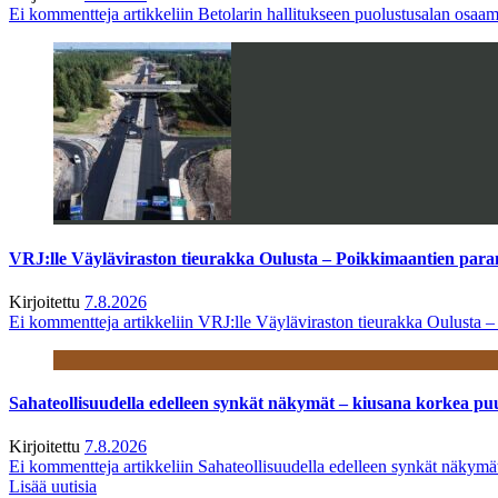
Ei kommentteja
artikkeliin Betolarin hallitukseen puolustusalan osa
VRJ:lle Väyläviraston tieurakka Oulusta – Poikkimaantien par
Kirjoitettu
7.8.2026
Ei kommentteja
artikkeliin VRJ:lle Väyläviraston tieurakka Oulusta 
Sahateollisuudella edelleen synkät näkymät – kiusana korkea pu
Kirjoitettu
7.8.2026
Ei kommentteja
artikkeliin Sahateollisuudella edelleen synkät näkym
Lisää uutisia