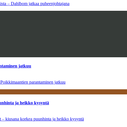
amista – Dahlbom jatkaa puheenjohtajana
antaminen jatkuu
– Poikkimaantien parantaminen jatkuu
unhinta ja heikko kysyntä
ät – kiusana korkea puunhinta ja heikko kysyntä