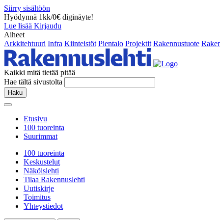
Siirry sisältöön
Hyödynnä 1kk/0€ diginäyte!
Lue lisää
Kirjaudu
Aiheet
Arkkitehtuuri
Infra
Kiinteistöt
Pientalo
Projektit
Rakennustuote
Raken
Kaikki mitä tietää pitää
Hae tältä sivustolta
Haku
Etusivu
100 tuoreinta
Suurimmat
100 tuoreinta
Keskustelut
Näköislehti
Tilaa Rakennuslehti
Uutiskirje
Toimitus
Yhteystiedot