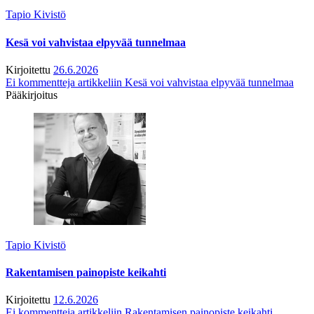
Tapio Kivistö
Kesä voi vahvistaa elpyvää tunnelmaa
Kirjoitettu
26.6.2026
Ei kommentteja
artikkeliin Kesä voi vahvistaa elpyvää tunnelmaa
Pääkirjoitus
Tapio Kivistö
Rakentamisen painopiste keikahti
Kirjoitettu
12.6.2026
Ei kommentteja
artikkeliin Rakentamisen painopiste keikahti