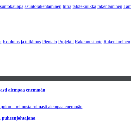
asuntokauppa
asuntorakentaminen
Infra
talotekniikka
rakentaminen
Tam
n
Koulutus ja tutkimus
Pientalo
Projektit
Rakennustuote
Rakentaminen
imasti aiempaa enemmän
tappion – miinusta roimasti aiempaa enemmän
aa puheenjohtajana