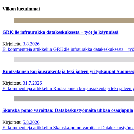
Viikon luetuimmat
GRK:lle infraurakka datakeskuksesta – työt jo käynnissä
Kirjoitettu
3.8.2026
Ei kommentteja
artikkeliin GRK:lle infraurakka datakeskuksesta – työ
Ruotsalainen korjausrakentaja teki jälleen yrityskaupat Suome
Kirjoitettu
31.7.2026
Ei kommentteja
artikkeliin Ruotsalainen korjausrakentaja teki jälle
Skanska-pomo varoittaa: Datakeskustyömaita uhkaa osaajapula
Kirjoitettu
5.8.2026
Ei kommentteja
artikkeliin Skanska-pomo varoittaa: Datakeskustyöma