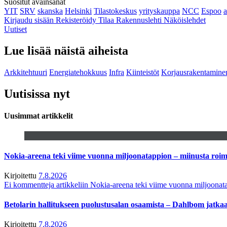
Suositut avainsanat
YIT
SRV
skanska
Helsinki
Tilastokeskus
yrityskauppa
NCC
Espoo
Kirjaudu sisään
Rekisteröidy
Tilaa Rakennuslehti
Näköislehdet
Uutiset
Lue lisää näistä aiheista
Arkkitehtuuri
Energiatehokkuus
Infra
Kiinteistöt
Korjausrakentamine
Uutisissa nyt
Uusimmat artikkelit
Nokia-areena teki viime vuonna miljoonatappion – miinusta ro
Kirjoitettu
7.8.2026
Ei kommentteja
artikkeliin Nokia-areena teki viime vuonna miljoona
Betolarin hallitukseen puolustusalan osaamista – Dahlbom jatk
Kirjoitettu
7.8.2026