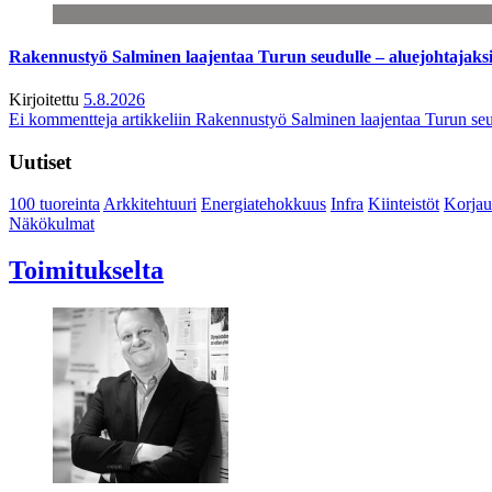
Rakennustyö Salminen laajentaa Turun seudulle – aluejohtajaks
Kirjoitettu
5.8.2026
Ei kommentteja
artikkeliin Rakennustyö Salminen laajentaa Turun seu
Uutiset
100 tuoreinta
Arkkitehtuuri
Energiatehokkuus
Infra
Kiinteistöt
Korjau
Näkökulmat
Toimitukselta