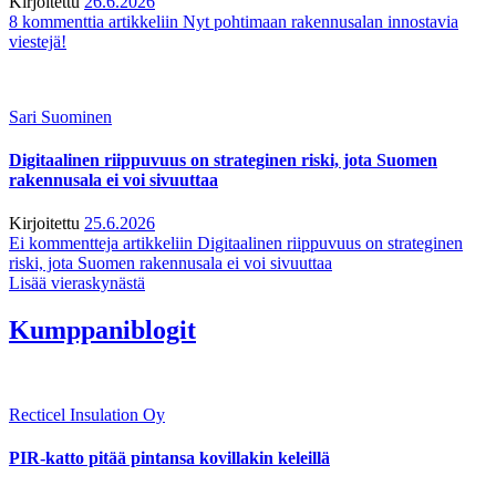
Kirjoitettu
26.6.2026
8 kommenttia
artikkeliin Nyt pohtimaan rakennusalan innostavia
viestejä!
Sari Suominen
Digitaalinen riippuvuus on strateginen riski, jota Suomen
rakennusala ei voi sivuuttaa
Kirjoitettu
25.6.2026
Ei kommentteja
artikkeliin Digitaalinen riippuvuus on strateginen
riski, jota Suomen rakennusala ei voi sivuuttaa
Lisää vieraskynästä
Kumppaniblogit
Recticel Insulation Oy
PIR-katto pitää pintansa kovillakin keleillä