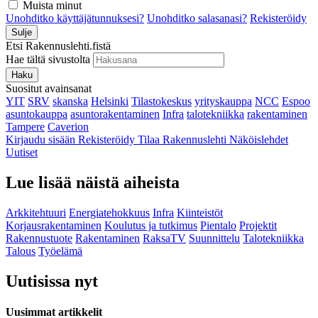
Muista minut
Unohditko käyttäjätunnuksesi?
Unohditko salasanasi?
Rekisteröidy
Sulje
Etsi Rakennuslehti.fistä
Hae tältä sivustolta
Haku
Suositut avainsanat
YIT
SRV
skanska
Helsinki
Tilastokeskus
yrityskauppa
NCC
Espoo
asuntokauppa
asuntorakentaminen
Infra
talotekniikka
rakentaminen
Tampere
Caverion
Kirjaudu sisään
Rekisteröidy
Tilaa Rakennuslehti
Näköislehdet
Uutiset
Lue lisää näistä aiheista
Arkkitehtuuri
Energiatehokkuus
Infra
Kiinteistöt
Korjausrakentaminen
Koulutus ja tutkimus
Pientalo
Projektit
Rakennustuote
Rakentaminen
RaksaTV
Suunnittelu
Talotekniikka
Talous
Työelämä
Uutisissa nyt
Uusimmat artikkelit