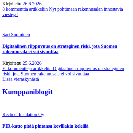
Kirjoitettu
26.6.2026
8 kommenttia
artikkeliin Nyt pohtimaan rakennusalan innostavia
viestejä!
Sari Suominen
Digitaalinen riippuvuus on strateginen riski, jota Suomen
rakennusala ei voi sivuuttaa
Kirjoitettu
25.6.2026
Ei kommentteja
artikkeliin Digitaalinen riippuvuus on strateginen
riski, jota Suomen rakennusala ei voi sivuuttaa
Lisää vieraskynästä
Kumppaniblogit
Recticel Insulation Oy
PIR-katto pitää pintansa kovillakin keleillä