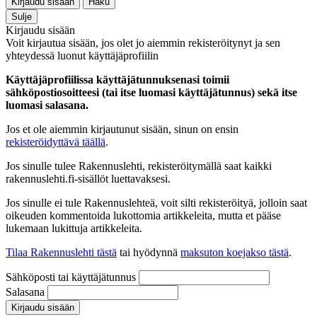
Kirjaudu sisään
Haku
Sulje
Kirjaudu sisään
Voit kirjautua sisään, jos olet jo aiemmin rekisteröitynyt ja sen
yhteydessä luonut käyttäjäprofiilin
Käyttäjäprofiilissa käyttäjätunnuksenasi toimii
sähköpostiosoitteesi (tai itse luomasi käyttäjätunnus) sekä itse
luomasi salasana.
Jos et ole aiemmin kirjautunut sisään, sinun on ensin
rekisteröidyttävä täällä
.
Jos sinulle tulee Rakennuslehti, rekisteröitymällä saat kaikki
rakennuslehti.fi-sisällöt luettavaksesi.
Jos sinulle ei tule Rakennuslehteä, voit silti rekisteröityä, jolloin saat
oikeuden kommentoida lukottomia artikkeleita, mutta et pääse
lukemaan lukittuja artikkeleita.
Tilaa Rakennuslehti tästä
tai hyödynnä
maksuton koejakso tästä
.
Sähköposti tai käyttäjätunnus
Salasana
Kirjaudu sisään