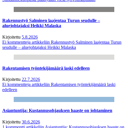
Rakennustyö Salminen laajentaa Turun seudulle –
aluejohtajaksi Heikki Malaska
Kirjoitettu
5.8.2026
Ei kommentteja
artikkeliin Rakennustyö Salminen laajentaa Turun
seudulle – aluejohtajaksi Heikki Malaska
Rakentamisen työntekijämäärä laski edelleen
Kirjoitettu
22.7.2026
Ei kommentteja
artikkeliin Rakentamisen työntekijämäärä laski
edelleen
Asiantuntija: Kustannusohjauksen haaste on johtaminen
Kirjoitettu
30.6.2026
1 kommentti
artikkeliin Asiantuntija: Kustannusohjauksen haaste on