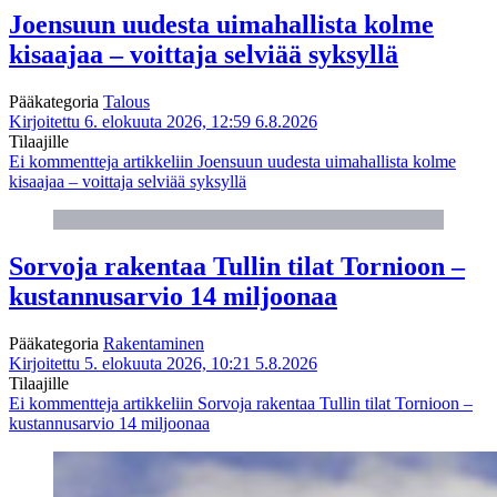
Joensuun uudesta uimahallista kolme
kisaajaa – voittaja selviää syksyllä
Pääkategoria
Talous
Kirjoitettu 6. elokuuta 2026, 12:59
6.8.2026
Tilaajille
Ei kommentteja
artikkeliin Joensuun uudesta uimahallista kolme
kisaajaa – voittaja selviää syksyllä
Sorvoja rakentaa Tullin tilat Tornioon –
kustannusarvio 14 miljoonaa
Pääkategoria
Rakentaminen
Kirjoitettu 5. elokuuta 2026, 10:21
5.8.2026
Tilaajille
Ei kommentteja
artikkeliin Sorvoja rakentaa Tullin tilat Tornioon –
kustannusarvio 14 miljoonaa