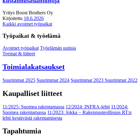
kustannusasiantuntija
Yritys
Boost Brothers Oy
Kirjoitettu
18.6.2026
Kaikki avoimet työpaikat
Työpaikat & työelämä
Avoimet työpaikat
Työelämän uutisia
Teemat & liitteet
Toimialakatsaukset
Suurimmat 2025
Suurimmat 2024
Suurimmat 2023
Suurimmat 2022
Kaupalliset liitteet
11/2025: Suomea rakentamassa
12/2024: INFRA-lehti
11/2024:
Suomea rakentamassa
11/2023: Jokka − Rakennusteollisuus RT:n
lehti kestävästä rakentamisesta
Tapahtumia