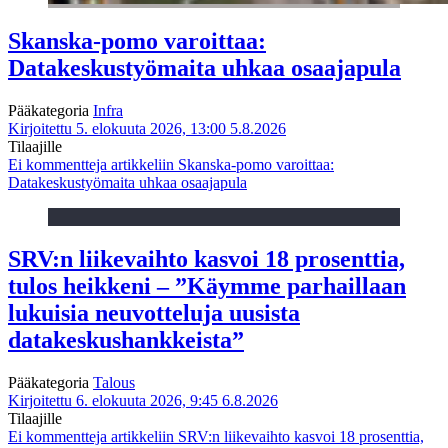
Skanska-pomo varoittaa:
Datakeskustyömaita uhkaa osaajapula
Pääkategoria
Infra
Kirjoitettu 5. elokuuta 2026, 13:00
5.8.2026
Tilaajille
Ei kommentteja
artikkeliin Skanska-pomo varoittaa:
Datakeskustyömaita uhkaa osaajapula
SRV:n liikevaihto kasvoi 18 prosenttia,
tulos heikkeni – ”Käymme parhaillaan
lukuisia neuvotteluja uusista
datakeskushankkeista”
Pääkategoria
Talous
Kirjoitettu 6. elokuuta 2026, 9:45
6.8.2026
Tilaajille
Ei kommentteja
artikkeliin SRV:n liikevaihto kasvoi 18 prosenttia,