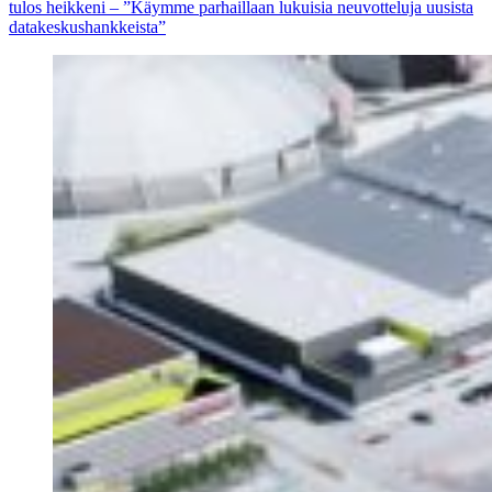
tulos heikkeni – ”Käymme parhaillaan lukuisia neuvotteluja uusista
datakeskushankkeista”