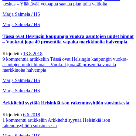
keskus – Yllättävää vetoapua saattaa pian tulla valtiolta
Marja Salmela / HS
Marja Salmela / HS
Tässä ovat Helsingin kaupungin vuokra-asuntojen uudet hinnat
– Vuokrat jopa 40 prosenttia vapaita markkinoita halvempia
Kirjoitettu
13.8.2018
9 kommenttia
artikkeliin Tässä ovat Helsingin kaupungin vuokra-
asuntojen uudet hinnat – Vuokrat jopa 40 prosenttia vapaita
markkinoita halvempia
Marja Salmela / HS
Marja Salmela / HS
Arkkitehti syyttää Helsinkiä ison rakennusyhtiön suosimisesta
Kirjoitettu
6.6.2018
1 kommentti
artikkeliin Arkkitehti syyttää Helsinkiä ison
rakennusyhtiön suosimisesta
Marja Salmela / HS