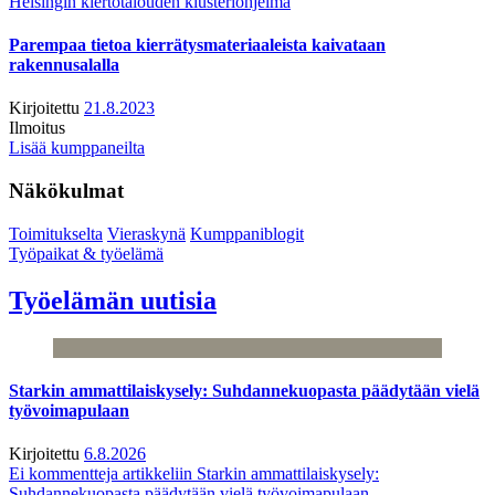
Helsingin kiertotalouden klusteriohjelma
Parempaa tietoa kierrätysmateriaaleista kaivataan
rakennusalalla
Kirjoitettu
21.8.2023
Ilmoitus
Lisää kumppaneilta
Näkökulmat
Toimitukselta
Vieraskynä
Kumppaniblogit
Työpaikat & työelämä
Työelämän uutisia
Starkin ammattilaiskysely: Suhdannekuopasta päädytään vielä
työvoimapulaan
Kirjoitettu
6.8.2026
Ei kommentteja
artikkeliin Starkin ammattilaiskysely:
Suhdannekuopasta päädytään vielä työvoimapulaan