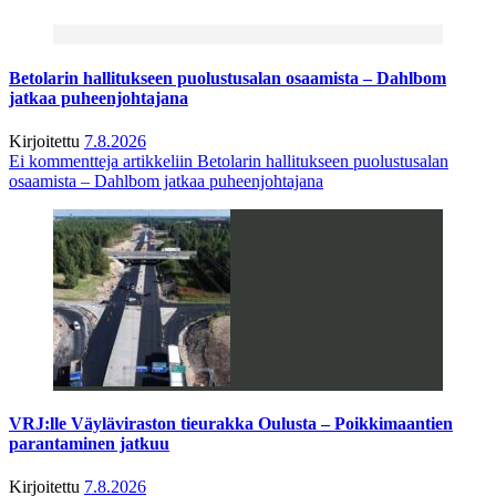
Betolarin hallitukseen puolustusalan osaamista – Dahlbom
jatkaa puheenjohtajana
Kirjoitettu
7.8.2026
Ei kommentteja
artikkeliin Betolarin hallitukseen puolustusalan
osaamista – Dahlbom jatkaa puheenjohtajana
VRJ:lle Väyläviraston tieurakka Oulusta – Poikkimaantien
parantaminen jatkuu
Kirjoitettu
7.8.2026