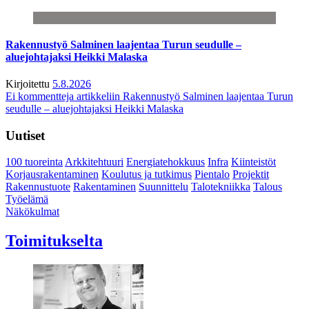
Rakennustyö Salminen laajentaa Turun seudulle –
aluejohtajaksi Heikki Malaska
Kirjoitettu
5.8.2026
Ei kommentteja
artikkeliin Rakennustyö Salminen laajentaa Turun
seudulle – aluejohtajaksi Heikki Malaska
Uutiset
100 tuoreinta
Arkkitehtuuri
Energiatehokkuus
Infra
Kiinteistöt
Korjausrakentaminen
Koulutus ja tutkimus
Pientalo
Projektit
Rakennustuote
Rakentaminen
Suunnittelu
Talotekniikka
Talous
Työelämä
Näkökulmat
Toimitukselta