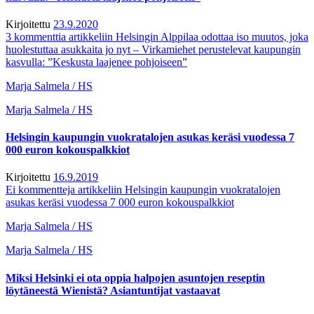
Kirjoitettu
23.9.2020
3 kommenttia
artikkeliin Helsingin Alppilaa odottaa iso muutos, joka
huolestuttaa asukkaita jo nyt – Virka­miehet perustelevat kaupungin
kasvulla: ”Keskusta laajenee pohjoiseen”
Marja Salmela / HS
Marja Salmela / HS
Helsingin kaupungin vuokratalojen asukas keräsi vuodessa 7
000 euron kokouspalkkiot
Kirjoitettu
16.9.2019
Ei kommentteja
artikkeliin Helsingin kaupungin vuokratalojen
asukas keräsi vuodessa 7 000 euron kokouspalkkiot
Marja Salmela / HS
Marja Salmela / HS
Miksi Helsinki ei ota oppia halpojen asuntojen reseptin
löytäneestä Wienistä? Asiantuntijat vastaavat