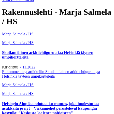
Rakennuslehti - Marja Salmela
/ HS
Marja Salmela / HS
Marja Salmela / HS
Skotlantilainen arkkitehtiguru ajaa Helsinkiä täyteen
umpikortteleita
Kirjoitettu
7.11.2022
Ei kommentteja
artikkeliin Skotlantilainen arkkitehtiguru ajaa
Helsinkiä täyteen umpikortteleita
Marja Salmela / HS
Marja Salmela / HS
Helsingin Alppilaa odottaa iso muutos, joka huolestuttaa
asukkaita jo nyt – Virka­miehet perustelevat kaupungin
kasvulla: ”Keskusta laajenee pohjoiseen”