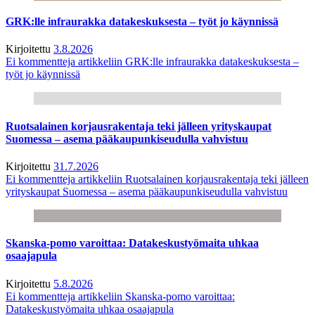
GRK:lle infraurakka datakeskuksesta – työt jo käynnissä
Kirjoitettu
3.8.2026
Ei kommentteja
artikkeliin GRK:lle infraurakka datakeskuksesta –
työt jo käynnissä
Ruotsalainen korjausrakentaja teki jälleen yrityskaupat
Suomessa – asema pääkaupunkiseudulla vahvistuu
Kirjoitettu
31.7.2026
Ei kommentteja
artikkeliin Ruotsalainen korjausrakentaja teki jälleen
yrityskaupat Suomessa – asema pääkaupunkiseudulla vahvistuu
Skanska-pomo varoittaa: Datakeskustyömaita uhkaa
osaajapula
Kirjoitettu
5.8.2026
Ei kommentteja
artikkeliin Skanska-pomo varoittaa:
Datakeskustyömaita uhkaa osaajapula