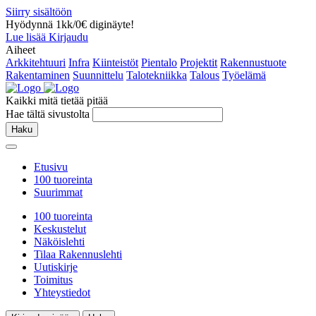
Siirry sisältöön
Hyödynnä 1kk/0€ diginäyte!
Lue lisää
Kirjaudu
Aiheet
Arkkitehtuuri
Infra
Kiinteistöt
Pientalo
Projektit
Rakennustuote
Rakentaminen
Suunnittelu
Talotekniikka
Talous
Työelämä
Kaikki mitä tietää pitää
Hae tältä sivustolta
Haku
Etusivu
100 tuoreinta
Suurimmat
100 tuoreinta
Keskustelut
Näköislehti
Tilaa Rakennuslehti
Uutiskirje
Toimitus
Yhteystiedot