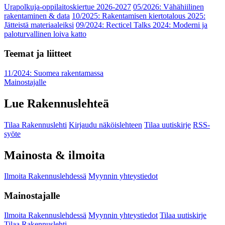
Urapolkuja-oppilaitoskiertue 2026-2027
05/2026: Vähähiilinen
rakentaminen & data
10/2025: Rakentamisen kiertotalous 2025:
Jätteistä materiaaleiksi
09/2024: Recticel Talks 2024: Moderni ja
paloturvallinen loiva katto
Teemat ja liitteet
11/2024: Suomea rakentamassa
Mainostajalle
Lue Rakennuslehteä
Tilaa Rakennuslehti
Kirjaudu näköislehteen
Tilaa uutiskirje
RSS-
syöte
Mainosta & ilmoita
Ilmoita Rakennuslehdessä
Myynnin yhteystiedot
Mainostajalle
Ilmoita Rakennuslehdessä
Myynnin yhteystiedot
Tilaa uutiskirje
Tilaa Rakennuslehti