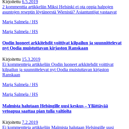
Kirjoitettu
6.5.2019
2 kommenttia
artikkeliin Miksi Helsinki ei ota oppia halpojen
asuntojen reseptin löytäneestä Wienistä? Asiantuntijat vastaavat
Marja Salmela / HS
Marja Salmela / HS
Oodin luoneet arkkitehdit voittivat kilpailun ja suunnittelevat
nyt Oodia muistuttavan kirjaston Ranskaan
Kirjoitettu
15.3.2019
Ei kommentteja
artikkeliin Oodin luoneet arkkitehdit voittivat
kilpailun ja suunnittelevat nyt Oodia muistuttavan kirjaston
Ranskaan
Marja Salmela / HS
Marja Salmela / HS
Malmista halutaan Helsingille uusi keskus – Yllättävää
vetoapua saattaa pian tulla valtiolta
Kirjoitettu
7.2.2019
Ei kommentteja
artikkeliin Malmista halutaan Helsingille uusi