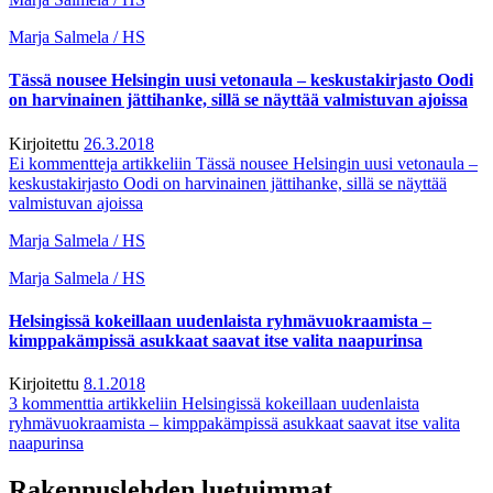
Marja Salmela / HS
Tässä nousee Helsingin uusi veto­naula – keskusta­kirjasto Oodi
on harvinainen jätti­hanke, sillä se näyttää valmistuvan ajoissa
Kirjoitettu
26.3.2018
Ei kommentteja
artikkeliin Tässä nousee Helsingin uusi veto­naula –
keskusta­kirjasto Oodi on harvinainen jätti­hanke, sillä se näyttää
valmistuvan ajoissa
Marja Salmela / HS
Marja Salmela / HS
Helsingissä kokeillaan uudenlaista ryhmävuokraamista –
kimppakämpissä asukkaat saavat itse valita naapurinsa
Kirjoitettu
8.1.2018
3 kommenttia
artikkeliin Helsingissä kokeillaan uudenlaista
ryhmävuokraamista – kimppakämpissä asukkaat saavat itse valita
naapurinsa
Rakennuslehden luetuimmat