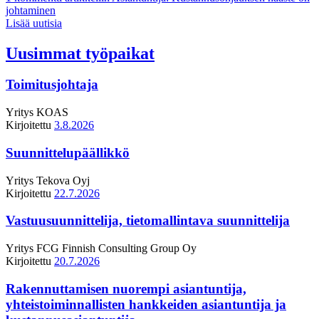
johtaminen
Lisää uutisia
Uusimmat työpaikat
Toimitusjohtaja
Yritys
KOAS
Kirjoitettu
3.8.2026
Suunnittelupäällikkö
Yritys
Tekova Oyj
Kirjoitettu
22.7.2026
Vastuusuunnittelija, tietomallintava suunnittelija
Yritys
FCG Finnish Consulting Group Oy
Kirjoitettu
20.7.2026
Rakennuttamisen nuorempi asiantuntija,
yhteistoiminnallisten hankkeiden asiantuntija ja