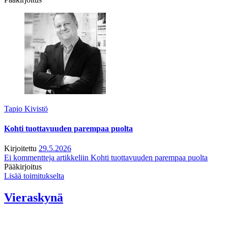
Tapio Kivistö
Kohti tuottavuuden parempaa puolta
Kirjoitettu
29.5.2026
Ei kommentteja
artikkeliin Kohti tuottavuuden parempaa puolta
Pääkirjoitus
Lisää toimitukselta
Vieraskynä