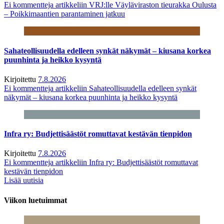
Ei kommentteja
artikkeliin VRJ:lle Väyläviraston tieurakka Oulusta
– Poikkimaantien parantaminen jatkuu
Sahateollisuudella edelleen synkät näkymät – kiusana korkea
puunhinta ja heikko kysyntä
Kirjoitettu
7.8.2026
Ei kommentteja
artikkeliin Sahateollisuudella edelleen synkät
näkymät – kiusana korkea puunhinta ja heikko kysyntä
Infra ry: Budjettisäästöt romuttavat kestävän tienpidon
Kirjoitettu
7.8.2026
Ei kommentteja
artikkeliin Infra ry: Budjettisäästöt romuttavat
kestävän tienpidon
Lisää uutisia
Viikon luetuimmat