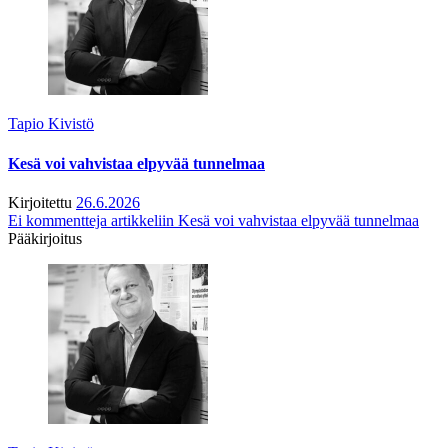
Tapio Kivistö
Kesä voi vahvistaa elpyvää tunnelmaa
Kirjoitettu
26.6.2026
Ei kommentteja
artikkeliin Kesä voi vahvistaa elpyvää tunnelmaa
Pääkirjoitus