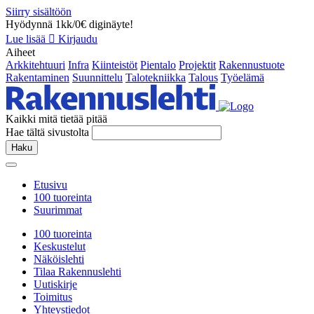
Siirry sisältöön
Hyödynnä 1kk/0€ diginäyte!
Lue lisää
Kirjaudu
Aiheet
Arkkitehtuuri
Infra
Kiinteistöt
Pientalo
Projektit
Rakennustuote
Rakentaminen
Suunnittelu
Talotekniikka
Talous
Työelämä
Kaikki mitä tietää pitää
Hae tältä sivustolta
Haku
Etusivu
100 tuoreinta
Suurimmat
100 tuoreinta
Keskustelut
Näköislehti
Tilaa Rakennuslehti
Uutiskirje
Toimitus
Yhteystiedot