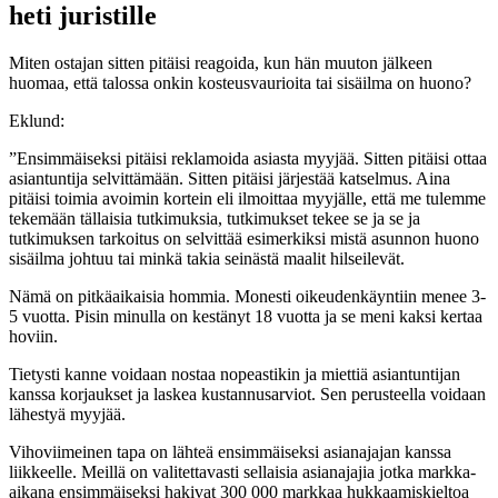
heti juristille
Miten ostajan sitten pitäisi reagoida, kun hän muuton jälkeen
huomaa, että talossa onkin kosteusvaurioita tai sisäilma on huono?
Eklund:
”Ensimmäiseksi pitäisi reklamoida asiasta myyjää. Sitten pitäisi ottaa
asiantuntija selvittämään. Sitten pitäisi järjestää katselmus. Aina
pitäisi toimia avoimin kortein eli ilmoittaa myyjälle, että me tulemme
tekemään tällaisia tutkimuksia, tutkimukset tekee se ja se ja
tutkimuksen tarkoitus on selvittää esimerkiksi mistä asunnon huono
sisäilma johtuu tai minkä takia seinästä maalit hilseilevät.
Nämä on pitkäaikaisia hommia. Monesti oikeudenkäyntiin menee 3-
5 vuotta. Pisin minulla on kestänyt 18 vuotta ja se meni kaksi kertaa
hoviin.
Tietysti kanne voidaan nostaa nopeastikin ja miettiä asiantuntijan
kanssa korjaukset ja laskea kustannusarviot. Sen perusteella voidaan
lähestyä myyjää.
Vihoviimeinen tapa on lähteä ensimmäiseksi asianajajan kanssa
liikkeelle. Meillä on valitettavasti sellaisia asianajajia jotka markka-
aikana ensimmäiseksi hakivat 300 000 markkaa hukkaamiskieltoa