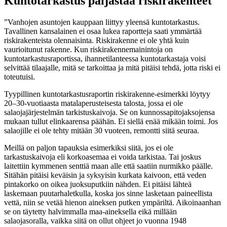
Kuntotarkastus paljastaa riskirakenteet
”Vanhojen asuntojen kauppaan liittyy yleensä kuntotarkastus.
Tavallinen kansalainen ei osaa lukea raportteja saati ymmärtää
riskirakenteista olennaisinta. Riskirakenne ei ole yhtä kuin
vaurioitunut rakenne. Kun riskirakennemainintoja on
kuntotarkastusraportissa, ihannetilanteessa kuntotarkastaja voisi
selvittää tilaajalle, mitä se tarkoittaa ja mitä pitäisi tehdä, jotta riski ei
toteutuisi.
Tyypillinen kuntotarkastusraportin riskirakenne-esimerkki löytyy
20–30-vuotiaasta matalaperusteisesta talosta, jossa ei ole
salaojajärjestelmän tarkistuskaivoja. Se on kunnossapitojaksojensa
mukaan tullut elinkaarensa päähän. Ei siellä enää mikään toimi. Jos
salaojille ei ole tehty mitään 30 vuoteen, remontti siitä seuraa.
Meillä on paljon tapauksia esimerkiksi siitä, jos ei ole
tarkastuskaivoja eli korkoasemaa ei voida tarkistaa. Tai joskus
laitettiin kymmenen senttiä maan alle että saatiin nurmikko päälle.
Sitähän pitäisi keväisin ja syksyisin kurkata kaivoon, että veden
pintakorko on oikea juoksuputkiin nähden. Ei pitäisi lähteä
laskemaan puutarhaletkulla, koska jos sinne lasketaan paineellista
vettä, niin se vetää hienon aineksen putken ympäriltä. Aikoinaanhan
se on täytetty halvimmalla maa-aineksella eikä millään
salaojasoralla, vaikka siitä on ollut ohjeet jo vuonna 1948