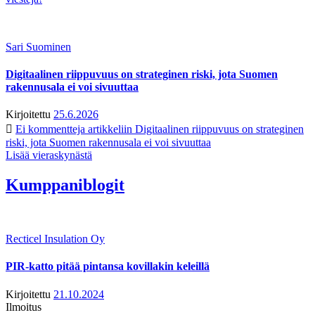
Sari Suominen
Digitaalinen riippuvuus on strateginen riski, jota Suomen
rakennusala ei voi sivuuttaa
Kirjoitettu
25.6.2026
Ei kommentteja
artikkeliin Digitaalinen riippuvuus on strateginen
riski, jota Suomen rakennusala ei voi sivuuttaa
Lisää vieraskynästä
Kumppaniblogit
Recticel Insulation Oy
PIR-katto pitää pintansa kovillakin keleillä
Kirjoitettu
21.10.2024
Ilmoitus