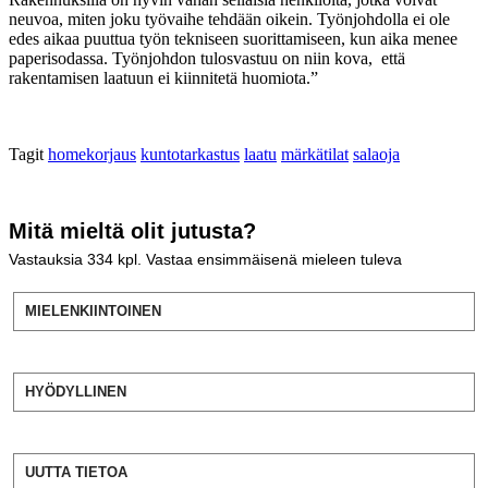
neuvoa, miten joku työvaihe tehdään oikein. Työnjohdolla ei ole
edes aikaa puuttua työn tekniseen suorittamiseen, kun aika menee
paperisodassa. Työnjohdon tulosvastuu on niin kova, että
rakentamisen laatuun ei kiinnitetä huomiota.”
Tagit
homekorjaus
kuntotarkastus
laatu
märkätilat
salaoja
Mitä mieltä olit jutusta?
Vastauksia
334
kpl. Vastaa ensimmäisenä mieleen tuleva
MIELENKIINTOINEN
HYÖDYLLINEN
UUTTA TIETOA