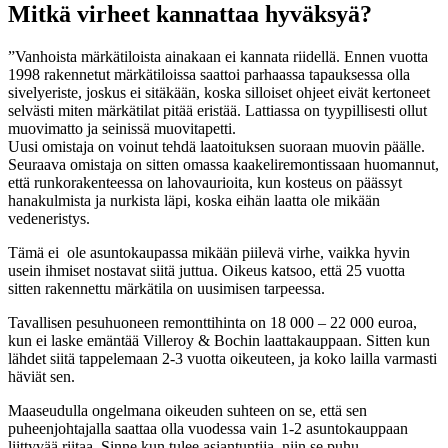
Mitkä virheet kannattaa hyväksyä?
”Vanhoista märkätiloista ainakaan ei kannata riidellä. Ennen vuotta
1998 rakennetut märkätiloissa saattoi parhaassa tapauksessa olla
sivelyeriste, joskus ei sitäkään, koska silloiset ohjeet eivät kertoneet
selvästi miten märkätilat pitää eristää. Lattiassa on tyypillisesti ollut
muovimatto ja seinissä muovitapetti.
Uusi omistaja on voinut tehdä laatoituksen suoraan muovin päälle.
Seuraava omistaja on sitten omassa kaakeliremontissaan huomannut,
että runkorakenteessa on lahovaurioita, kun kosteus on päässyt
hanakulmista ja nurkista läpi, koska eihän laatta ole mikään
vedeneristys.
Tämä ei ole asuntokaupassa mikään piilevä virhe, vaikka hyvin
usein ihmiset nostavat siitä juttua. Oikeus katsoo, että 25 vuotta
sitten rakennettu märkätila on uusimisen tarpeessa.
Tavallisen pesuhuoneen remonttihinta on 18 000 – 22 000 euroa,
kun ei laske emäntää Villeroy & Bochin laattakauppaan. Sitten kun
lähdet siitä tappelemaan 2-3 vuotta oikeuteen, ja koko lailla varmasti
häviät sen.
Maaseudulla ongelmana oikeuden suhteen on se, että sen
puheenjohtajalla saattaa olla vuodessa vain 1-2 asuntokauppaan
liittyvää riitaa. Sinne kun tulee asiantuntija, niin se puhu