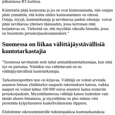
julkaistussa RT-kortissa.
Kiinteistöä pitää kunnostaa ja jos ne ovat kunnostamatta, niin ostajan
pitää ymmärtää, että kohta niiden kunnostaminen on edessä.
Ostaja, myyjä, kuntotarkastaja ja tarvittaessa pankin edustaja voivat
pitää tarvittaessa yhteisen tilaisuuden, jossa kerrotaan mitä
korjattavaa on. Tärkeintä on, että myydään oikealla hinnalla, jossa
on huomioitu peruskorjauskustannukset.”
Suomessa on liikaa välittäjäystävällisiä
kuntotarkastajia
”Suomessa tarvittaisiin noin tuhat ammattikuntotarkastajaa, kun niitä
nyt on parisataa. Niistäkin osa valitettavasti on ns.
välittäjäystävällisiä kuntotarkastajia.
Tarkastusraporttien taso on kirjavaa. Välittäjä on voinut arvioida
asunnon hinnan yhtäläiseksi naapurin rakennuksen kanssa, vaikka
naapuri on voinut laittaa 100 000 euroa asunnon laatua nostaviin
peruskorjauksiin. Myyntitilanteessa välittäjä katsoo kuitenkin vain
tämän alueen hintatasoa, ja myyntihinta on plus miinus viisi
prosenttia kylpyhuoneen kaakelivalinnoista riippuen.
Ehdotimme oikeusministerille tutkintopakkoa kuntotarkastuksia