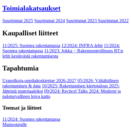
Toimialakatsaukset
Suurimmat 2025
Suurimmat 2024
Suurimmat 2023
Suurimmat 2022
Kaupalliset liitteet
11/2025: Suomea rakentamassa
12/2024: INFRA-lehti
11/2024:
Suomea rakentamassa
11/2023: Jokka − Rakennusteollisuus RT:n
lehti kestävästä rakentamisesta
Tapahtumia
Urapolkuja-oppilaitoskiertue 2026-2027
05/2026: Vähähiilinen
rakentaminen & data
10/2025: Rakentamisen kiertotalous 2025:
Jätteistä materiaaleiksi
09/2024: Recticel Talks 2024: Moderni ja
paloturvallinen loiva katto
Teemat ja liitteet
11/2024: Suomea rakentamassa
Mainostajalle