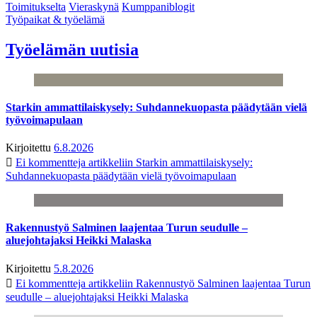
Toimitukselta
Vieraskynä
Kumppaniblogit
Työpaikat & työelämä
Työelämän uutisia
Starkin ammattilaiskysely: Suhdannekuopasta päädytään vielä
työvoimapulaan
Kirjoitettu
6.8.2026
Ei kommentteja
artikkeliin Starkin ammattilaiskysely:
Suhdannekuopasta päädytään vielä työvoimapulaan
Rakennustyö Salminen laajentaa Turun seudulle –
aluejohtajaksi Heikki Malaska
Kirjoitettu
5.8.2026
Ei kommentteja
artikkeliin Rakennustyö Salminen laajentaa Turun
seudulle – aluejohtajaksi Heikki Malaska