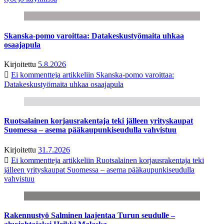
Skanska-pomo varoittaa: Datakeskustyömaita uhkaa
osaajapula
Kirjoitettu
5.8.2026
Ei kommentteja
artikkeliin Skanska-pomo varoittaa:
Datakeskustyömaita uhkaa osaajapula
Ruotsalainen korjausrakentaja teki jälleen yrityskaupat
Suomessa – asema pääkaupunkiseudulla vahvistuu
Kirjoitettu
31.7.2026
Ei kommentteja
artikkeliin Ruotsalainen korjausrakentaja teki
jälleen yrityskaupat Suomessa – asema pääkaupunkiseudulla
vahvistuu
Rakennustyö Salminen laajentaa Turun seudulle –