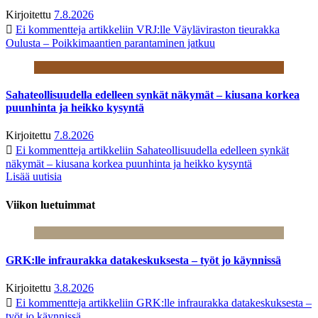
Kirjoitettu
7.8.2026
Ei kommentteja
artikkeliin VRJ:lle Väyläviraston tieurakka
Oulusta – Poikkimaantien parantaminen jatkuu
Sahateollisuudella edelleen synkät näkymät – kiusana korkea
puunhinta ja heikko kysyntä
Kirjoitettu
7.8.2026
Ei kommentteja
artikkeliin Sahateollisuudella edelleen synkät
näkymät – kiusana korkea puunhinta ja heikko kysyntä
Lisää uutisia
Viikon luetuimmat
GRK:lle infraurakka datakeskuksesta – työt jo käynnissä
Kirjoitettu
3.8.2026
Ei kommentteja
artikkeliin GRK:lle infraurakka datakeskuksesta –
työt jo käynnissä