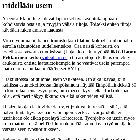
riidellään usein
Yleensä Eklundille tulevat tapaukset ovat asuntokauppaan
kohdistuvia ostajan ja myyjän välisiä riitoja. Toiseksi eniten riitoja
käydään rakentamisen laadusta.
Viime vuonnakin hänen toimistoltaan tilattiin kolmella miljoonalla
eurolla takuutöiden uudelleentekoa. Osa näistä kohteista on
todellisissa arvorakennuksissa. (Lujatalon takuutyöpäällikkö
Hannu
Pekkarinen
kertoo
videollamme
, että asuntojen kalleus on tehnyt
asukkaista entistä laatutietoisempia ja he vaativat usein parempaa
laatua kuin alan laatumääräykset RYL).
”Takuutöissä joudumme usein välikäteen. On aika ikävää, kun
kalliissa asuntokohteessa lämpökamera näyttää lämpötilaindeksiä 50,
ja kun ottaa seinälevyn pois, niin meri näkyy sieltä. Tarkoitushan
olisi, että meri näkyy ikkunoista eikä rakenteiden välistä.
Uusien talojen laatuvirheiden syyt johtuvat kiireestä ja siitä, että
halvin hinta hyväksytään valintaperusteeksi. Työnjohdolla ei
useinkaan ole aikaa perehtyä kohteeseen. Työnjohto on usein myös
kokematonta eikä heillä silloin ole mitään annettavaa työntekijälle
varsinaiseen työsuoritukseen.
Rakennuksilla on hyvin vähän sellaisia henkilöitä, jotka voivat