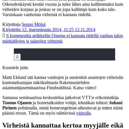
Oikeudenkäynti kestää vuosia ja tulee lähes aina kalliimmaksi kuin
virheiden korjaus ja joskus se on jopa kalliimpi kuin koko talo.
Varsinkaan vanhoista virheistä ei kannata riidellä.
Kirjoittaja
Seppo Mölsä
Kirjoitettu 12. marraskuuta 2014, 11:25
12.11.2014
6 kommenttia
artikkeliin Ostajan ei kannata riidellä vanhan talon
märkätilojen ja salaojien virheistä
Kuuntele juttu
Matti Eklund otti kantaa vanhojen ja uusienkin asuntojen virheisiin
kuntotarkastajan näkökulmasta Rakennuslehden
asiantuntijaseminaarissa Finnbuildissä. Katso video!
Samassa seminaarissa keskustelua jatkoivat VTT:n erikoistutkija
Tuomo Ojanen
ja hometalkoiden vetäjä, tekniikan tohtori
Juhani
Pirinen
pohtimalla, mistä homeongelmat aiheutuvat ja miten niistä
pääsisi eroon. Tämä on myös nähtävissä
videolla
.
Virheistä kannattaa kertoa myyjälle eikä