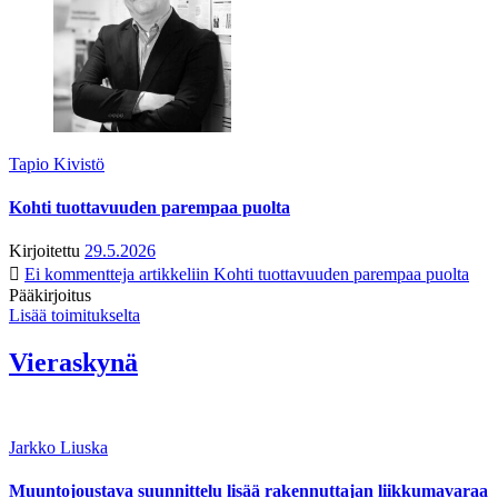
Tapio Kivistö
Kohti tuottavuuden parempaa puolta
Kirjoitettu
29.5.2026
Ei kommentteja
artikkeliin Kohti tuottavuuden parempaa puolta
Pääkirjoitus
Lisää toimitukselta
Vieraskynä
Jarkko Liuska
Muuntojoustava suunnittelu lisää rakennuttajan liikkumavaraa