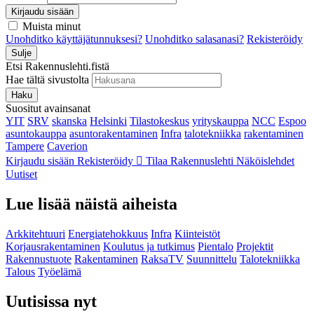
Kirjaudu sisään
Muista minut
Unohditko käyttäjätunnuksesi?
Unohditko salasanasi?
Rekisteröidy
Sulje
Etsi Rakennuslehti.fistä
Hae tältä sivustolta
Haku
Suositut avainsanat
YIT
SRV
skanska
Helsinki
Tilastokeskus
yrityskauppa
NCC
Espoo
asuntokauppa
asuntorakentaminen
Infra
talotekniikka
rakentaminen
Tampere
Caverion
Kirjaudu sisään
Rekisteröidy
Tilaa Rakennuslehti
Näköislehdet
Uutiset
Lue lisää näistä aiheista
Arkkitehtuuri
Energiatehokkuus
Infra
Kiinteistöt
Korjausrakentaminen
Koulutus ja tutkimus
Pientalo
Projektit
Rakennustuote
Rakentaminen
RaksaTV
Suunnittelu
Talotekniikka
Talous
Työelämä
Uutisissa nyt