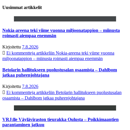
Uusimmat artikkelit
Nokia-areena teki viime vuonna miljoonatappion – miinusta
roimasti aiempaa enemmän
Kirjoitettu
7.8.2026
Ei kommentteja
artikkeliin Nokia-areena teki viime vuonna
miljoonatappion – miinusta roimasti aiempaa enemmän
Betolarin hallitukseen puolustusalan osaamista – Dahlbom
jatkaa puheenjohtajana
Kirjoitettu
7.8.2026
Ei kommentteja
artikkeliin Betolarin hallitukseen puolustusalan
osaamista – Dahlbom jatkaa puheenjohtajana
VRJ:lle Väyläviraston tieurakka Oulusta – Poikkimaantien
parantaminen jatkuu