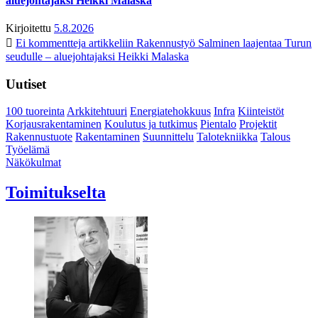
aluejohtajaksi Heikki Malaska
Kirjoitettu
5.8.2026
Ei kommentteja
artikkeliin Rakennustyö Salminen laajentaa Turun
seudulle – aluejohtajaksi Heikki Malaska
Uutiset
100 tuoreinta
Arkkitehtuuri
Energiatehokkuus
Infra
Kiinteistöt
Korjausrakentaminen
Koulutus ja tutkimus
Pientalo
Projektit
Rakennustuote
Rakentaminen
Suunnittelu
Talotekniikka
Talous
Työelämä
Näkökulmat
Toimitukselta