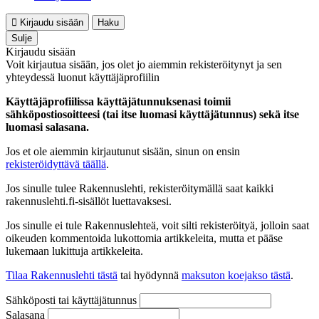
Kirjaudu sisään
Haku
Sulje
Kirjaudu sisään
Voit kirjautua sisään, jos olet jo aiemmin rekisteröitynyt ja sen
yhteydessä luonut käyttäjäprofiilin
Käyttäjäprofiilissa käyttäjätunnuksenasi toimii
sähköpostiosoitteesi (tai itse luomasi käyttäjätunnus) sekä itse
luomasi salasana.
Jos et ole aiemmin kirjautunut sisään, sinun on ensin
rekisteröidyttävä täällä
.
Jos sinulle tulee Rakennuslehti, rekisteröitymällä saat kaikki
rakennuslehti.fi-sisällöt luettavaksesi.
Jos sinulle ei tule Rakennuslehteä, voit silti rekisteröityä, jolloin saat
oikeuden kommentoida lukottomia artikkeleita, mutta et pääse
lukemaan lukittuja artikkeleita.
Tilaa Rakennuslehti tästä
tai hyödynnä
maksuton koejakso tästä
.
Sähköposti tai käyttäjätunnus
Salasana