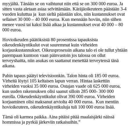
myyjältä. Tänään se on vaihtunut niin että se on 300 000 euroa. Ja
sitten vasta aletaan asiaa selvittämään. Käräjäoikeuteen päästään 3-4
vuoden kuluttua ja kun sieltä päästään ulos, niin kustannukset ovat
sellaiset 30 000 – 40 000 euroa. Kun mennään hoviin, niin siihen
menee vuosi tai kaksi lisää aikaa ja kustannukset ovat 40 000 – 80
000 euroa.
Hovioikeuden päätöksistä 80 prosentissa tapauksista
oikeudenkäyntikulut ovat suuremmat kuin virheiden
korjauskustannukset. Oikeusprosessin aikana talo ei ole tullut yhtään
parempaan kuntoon vaan päinvastoin jos talossa on ollut
terveyshaitta, niin asukas on saattanut menettää terveytensä tänä
aikana.
Pahin tapaus päätyi televisioonkin. Talon hinta oli 185 00 euroa.
Virheitä löytyi 105 keltaisen lapun verran. Hintaa laskettiin
virheiden vuoksi 35 000 euroa. Ostajan vaade oli 625 000 euroa,
kun uuden rakennuksen olisi saanut silloin 285 000- 300 000
eurolla. Oikeudenkäyntikulut olivat 390 000 euroa. Virheiden
korjaaminen olisi maksanut arviolta 40 000 euroa. Kun mentiin
hovioikeuteen, oikeudenkäyntikuluja tuli 100 000 euroa lisää.
Tämä oli karmea paikka. Aina pitäisi pitää maalaisjärki näissä
hommissa ja pyrkiä järkeviin ratkaisuihin.”