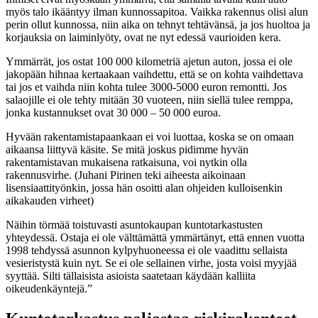
myös talo ikääntyy ilman kunnossapitoa. Vaikka rakennus olisi alun
perin ollut kunnossa, niin aika on tehnyt tehtävänsä, ja jos huoltoa ja
korjauksia on laiminlyöty, ovat ne nyt edessä vaurioiden kera.
Ymmärrät, jos ostat 100 000 kilometriä ajetun auton, jossa ei ole
jakopään hihnaa kertaakaan vaihdettu, että se on kohta vaihdettava
tai jos et vaihda niin kohta tulee 3000-5000 euron remontti. Jos
salaojille ei ole tehty mitään 30 vuoteen, niin siellä tulee remppa,
jonka kustannukset ovat 30 000 – 50 000 euroa.
Hyvään rakentamistapaankaan ei voi luottaa, koska se on omaan
aikaansa liittyvä käsite. Se mitä joskus pidimme hyvän
rakentamistavan mukaisena ratkaisuna, voi nytkin olla
rakennusvirhe. (Juhani Pirinen teki aiheesta aikoinaan
lisensiaattityönkin, jossa hän osoitti alan ohjeiden kulloisenkin
aikakauden virheet)
Näihin törmää toistuvasti asuntokaupan kuntotarkastusten
yhteydessä. Ostaja ei ole välttämättä ymmärtänyt, että ennen vuotta
1998 tehdyssä asunnon kylpyhuoneessa ei ole vaadittu sellaista
vesieristystä kuin nyt. Se ei ole sellainen virhe, josta voisi myyjää
syyttää. Silti tällaisista asioista saatetaan käydään kalliita
oikeudenkäyntejä.”