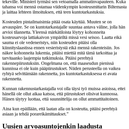
tekeville. Ministeri tyrmäsi sen vetoamalla ammatinvapauteen. Kuka
tahansa voi mennä ostamaa viidenkympin kosteusmittarin Biltemasta
ja laittaa lehteen ilmoituksen, että teen kuntotarkastuksia.
Kosteuden pintailmaisimia pitää osata käyttää. Muuten se on
arvauspäre. Se on kuntotarkastajalle suuntaa antava väline, jolla hän
arvioi tilannetta. Yleensä märkätiloista löytyy kohonneita
kosteusarvoja lattiakaivon ympäriltä missä vesi seisoo. Laatta eikä
sauma ei ole vedeneristys, niin kosteuden pitäisi olla
kiinnityslaastissa ennen vesieristystä eikä mennä rakenteisiin. Jos
näkee kohonneita lukemia, pitäisi miettiä mitä tämä tarkoittaa ja
tarvitaanko laajempia tutkimuksia. Pitäisi perehtyä
rakennepiirustuksiin. Ongelmana on, että maaseudun pienissä
kunnissa ei ole kuin pääpiirustukset. Niiden perusteella on vaikea
ryhtyä selvittämään rakennetta, jos kuntotarkastuksessa ei avata
rakennetta.
Kunnan rakennustarkastajalla voi olla täysi työ muissa asioissa, ettei
hänellä ole ollut aikaa katsoa, että piirustukset olisivat kunnossa.
Hänen täytyy luottaa, että suunnittelija on ollut ammattitaitoinen.
Aina kun epäillään, että laatan alla on kosteutta, pitäisi perehtyä
asiaan ja tehdä porareikämittaukset.”
Uusien arvoasuntojenkin laadusta