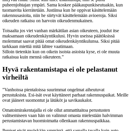
puheenjohtajan ympäri. Sama koskee pääkaupunkiseutuakin, kun
tuomareita kierrätetään. Justiinsa kun he oppivat käsittelemään
rakennusasioita, niin he siirtyvät käsittelemään avioeroja. Siksi
oikeuden ratkaisu on harvoin oikeudenmukainen.
Toisaalta jos viet vanhan märkätilan asian oikeuteen, joudut itse
maksamaan oikeudenkäyntikulusi. Hyvin useissa päätöksissä
molemmat saavat pitää omat oikeudenkäyntikulunsa. Siksi pitää
tarkkaan miettiä mitä lähtee vaatimaan.
Silloin tietenkin kun on oikein isoista asioista kyse, ei ole muuta
ratkaisua kuin mennä oikeuteen.”
Hyvä rakentamistapa ei ole pelastanut
virheiltä
”Vanhoissa pientaloissa suurimmat ongelmat aiheutuvat
perustuksista. Esi-isät ovat käyttäneet parhaat rakennuspaikat. Meille
ovat jääneet suomontut ja lätäköt ja savikaukalot.
Omatoimirakentajalla ei ole ollut ammattitaitoa perustusten
valitsemiseen vaan hän on valinnut omasta mielestään halvimman
perustamistavan huomioimatta ollenkaan rakennuspaikkaa.
Ihmiset eivät myöskään ymmärrä, että samalla tavalla kuin auto