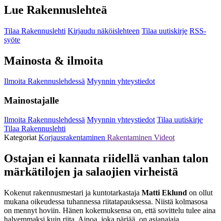
Lue Rakennuslehteä
Tilaa Rakennuslehti
Kirjaudu näköislehteen
Tilaa uutiskirje
RSS-
syöte
Mainosta & ilmoita
Ilmoita Rakennuslehdessä
Myynnin yhteystiedot
Mainostajalle
Ilmoita Rakennuslehdessä
Myynnin yhteystiedot
Tilaa uutiskirje
Tilaa Rakennuslehti
Kategoriat
Korjausrakentaminen
Rakentaminen
Videot
Ostajan ei kannata riidellä vanhan talon
märkätilojen ja salaojien virheistä
Kokenut rakennusmestari ja kuntotarkastaja
Matti Eklund
on ollut
mukana oikeudessa tuhannessa riitatapauksessa. Niistä kolmasosa
on mennyt hoviin. Hänen kokemuksensa on, että sovittelu tulee aina
halvemmaksi kuin riita. Ainoa, joka pärjää, on asianajaja.