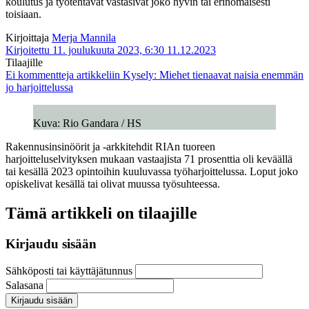
koulutus ja työtehtävät vastasivat joko hyvin tai erinomaisesti
toisiaan.
Kirjoittaja
Merja Mannila
Kirjoitettu 11. joulukuuta 2023, 6:30
11.12.2023
Tilaajille
Ei kommentteja
artikkeliin Kysely: Miehet tienaavat naisia enemmän
jo harjoittelussa
Kuva: Rio Gandara / HS
Rakennusinsinöörit ja -arkkitehdit RIAn tuoreen
harjoitteluselvityksen mukaan vastaajista 71 prosenttia oli keväällä
tai kesällä 2023 opintoihin kuuluvassa työharjoittelussa. Loput joko
opiskelivat kesällä tai olivat muussa työsuhteessa.
Tämä artikkeli on tilaajille
Kirjaudu sisään
Sähköposti tai käyttäjätunnus
Salasana
Kirjaudu sisään