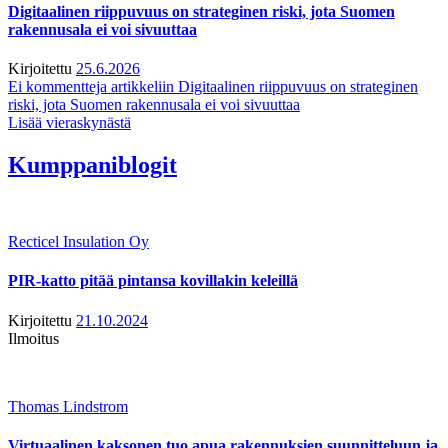
Digitaalinen riippuvuus on strateginen riski, jota Suomen
rakennusala ei voi sivuuttaa
Kirjoitettu
25.6.2026
Ei kommentteja
artikkeliin Digitaalinen riippuvuus on strateginen
riski, jota Suomen rakennusala ei voi sivuuttaa
Lisää vieraskynästä
Kumppaniblogit
Recticel Insulation Oy
PIR-katto pitää pintansa kovillakin keleillä
Kirjoitettu
21.10.2024
Ilmoitus
Thomas Lindstrom
Virtuaalinen kaksonen tuo apua rakennuksien suunnitteluun ja