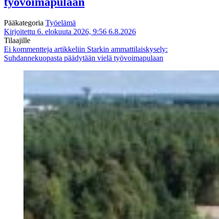
työvoimapulaan
Pääkategoria
Työelämä
Kirjoitettu 6. elokuuta 2026, 9:56
6.8.2026
Tilaajille
Ei kommentteja
artikkeliin Starkin ammattilaiskysely:
Suhdannekuopasta päädytään vielä työvoimapulaan