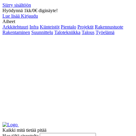
Siirry sisältöön
Hyödynnä 1kk/0€ diginäyte!
Lue lisää
Kirjaudu
Aiheet
Arkkitehtuuri
Infra
Kiinteistöt
Pientalo
Projektit
Rakennustuote
Rakentaminen
Suunnittelu
Talotekniikka
Talous
Työelämä
Kaikki mitä tietää pitää
Hae tältä sivustolta