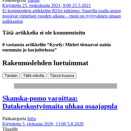
Pääkategoria
Talous
Kirjoitettu 25. toukokuuta 2021, 9:00
25.5.2021
Ei kommentteja
artikkeliin RIAn tutkimus: Suurella osalla ansiot
nousivat viimeisen vuoden aikana – moni on tyytyväinen omaan
palkkaansa
Tätä artikkelia ei ole kommentoitu
0 vastausta artikkeliin “Kysely: Miehet tienaavat naisia
enemmän jo harjoittelussa”
Rakennuslehden luetuimmat
Tänään
Tällä viikolla
Tässä kuussa
Skanska-pomo varoittaa:
Datakeskustyömaita uhkaa osaajapula
Pääkategoria
Infra
Kirjoitettu 5. elokuuta 2026, 13:00
5.8.2026
Tilaajille