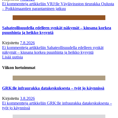
Ei kommentteja
artikkeliin VRJ:lle Väyläviraston tieurakka Oulusta
– Poikkimaantien parantaminen jatkuu
Sahateollisuudella edelleen synkät näkymät – kiusana korkea
puunhinta ja heikko kysyntä
Kirjoitettu
7.8.2026
Ei kommentteja
artikkeliin Sahateollisuudella edelleen synkät
näkymät – kiusana korkea puunhinta ja heikko kysyntä
Lisää uutisia
Viikon luetuimmat
GRK:lle infraurakka datakeskuksesta – työt jo käynnissä
Kirjoitettu
3.8.2026
Ei kommentteja
artikkeliin GRK:lle infraurakka datakeskuksesta –
työt jo käynnissä