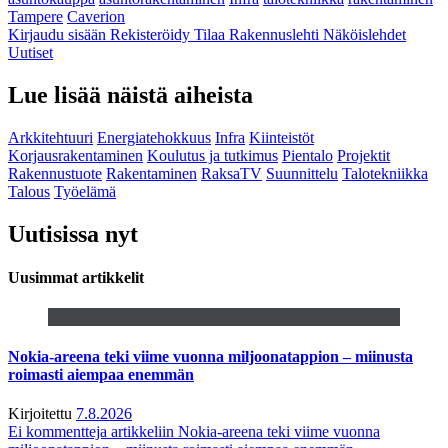
Tampere
Caverion
Kirjaudu sisään
Rekisteröidy
Tilaa Rakennuslehti
Näköislehdet
Uutiset
Lue lisää näistä aiheista
Arkkitehtuuri
Energiatehokkuus
Infra
Kiinteistöt
Korjausrakentaminen
Koulutus ja tutkimus
Pientalo
Projektit
Rakennustuote
Rakentaminen
RaksaTV
Suunnittelu
Talotekniikka
Talous
Työelämä
Uutisissa nyt
Uusimmat artikkelit
Nokia-areena teki viime vuonna miljoonatappion – miinusta
roimasti aiempaa enemmän
Kirjoitettu
7.8.2026
Ei kommentteja
artikkeliin Nokia-areena teki viime vuonna