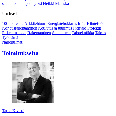
seudulle – aluejohtajaksi Heikki Malaska
Uutiset
100 tuoreinta
Arkkitehtuuri
Energiatehokkuus
Infra
Kiinteistöt
Korjausrakentaminen
Koulutus ja tutkimus
Pientalo
Projektit
Rakennustuote
Rakentaminen
Suunnittelu
Talotekniikka
Talous
Työelämä
Näkökulmat
Toimitukselta
Tapio Kivistö