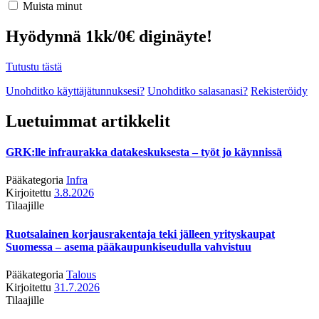
Muista minut
Hyödynnä 1kk/0€ diginäyte!
Tutustu tästä
Unohditko käyttäjätunnuksesi?
Unohditko salasanasi?
Rekisteröidy
Luetuimmat artikkelit
GRK:lle infraurakka datakeskuksesta – työt jo käynnissä
Pääkategoria
Infra
Kirjoitettu
3.8.2026
Tilaajille
Ruotsalainen korjausrakentaja teki jälleen yrityskaupat
Suomessa – asema pääkaupunkiseudulla vahvistuu
Pääkategoria
Talous
Kirjoitettu
31.7.2026
Tilaajille