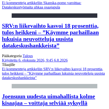
Ei kommentteja
artikkeliin Skanska-pomo varoittaa:
Datakeskustyömaita uhkaa osaajapula
SRV:n liikevaihto kasvoi 18 prosenttia,
tulos heikkeni – ”Käymme parhaillaan
lukuisia neuvotteluja uusista
datakeskushankkeista”
Pääkategoria
Talous
Kirjoitettu 6. elokuuta 2026, 9:45
6.8.2026
Tilaajille
Ei kommentteja
artikkeliin SRV:n liikevaihto kasvoi 18 prosenttia,
tulos heikkeni – ”Käymme parhaillaan lukuisia neuvotteluja uusista
datakeskushankkeista”
Joensuun uudesta uimahallista kolme
kisaajaa – voittaja selviää syksyllä