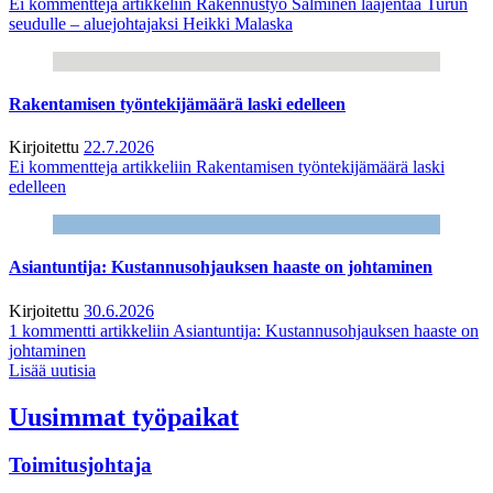
Ei kommentteja
artikkeliin Rakennustyö Salminen laajentaa Turun
seudulle – aluejohtajaksi Heikki Malaska
Rakentamisen työntekijämäärä laski edelleen
Kirjoitettu
22.7.2026
Ei kommentteja
artikkeliin Rakentamisen työntekijämäärä laski
edelleen
Asiantuntija: Kustannusohjauksen haaste on johtaminen
Kirjoitettu
30.6.2026
1 kommentti
artikkeliin Asiantuntija: Kustannusohjauksen haaste on
johtaminen
Lisää uutisia
Uusimmat työpaikat
Toimitusjohtaja