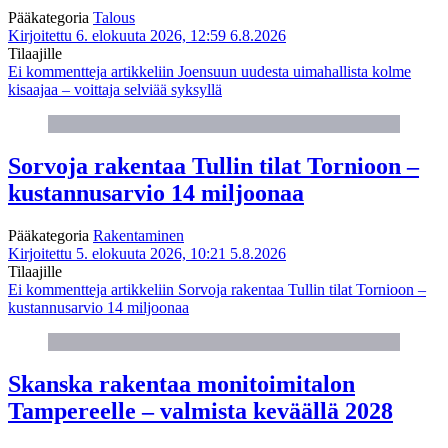
Pääkategoria
Talous
Kirjoitettu 6. elokuuta 2026, 12:59
6.8.2026
Tilaajille
Ei kommentteja
artikkeliin Joensuun uudesta uimahallista kolme
kisaajaa – voittaja selviää syksyllä
Sorvoja rakentaa Tullin tilat Tornioon –
kustannusarvio 14 miljoonaa
Pääkategoria
Rakentaminen
Kirjoitettu 5. elokuuta 2026, 10:21
5.8.2026
Tilaajille
Ei kommentteja
artikkeliin Sorvoja rakentaa Tullin tilat Tornioon –
kustannusarvio 14 miljoonaa
Skanska rakentaa monitoimitalon
Tampereelle – valmista keväällä 2028