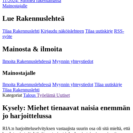
11/2024: Suomea rakentamassa
Mainostajalle
Lue Rakennuslehteä
Tilaa Rakennuslehti
Kirjaudu näköislehteen
Tilaa uutiskirje
RSS-
syöte
Mainosta & ilmoita
Ilmoita Rakennuslehdessä
Myynnin yhteystiedot
Mainostajalle
Ilmoita Rakennuslehdessä
Myynnin yhteystiedot
Tilaa uutiskirje
Tilaa Rakennuslehti
Kategoriat
Talous
Työelämä
Uutiset
Kysely: Miehet tienaavat naisia enemmän
jo harjoittelussa
RIA:n harjoitteluselvityksen vastaajista suurin osa oli sitä mieltä, että