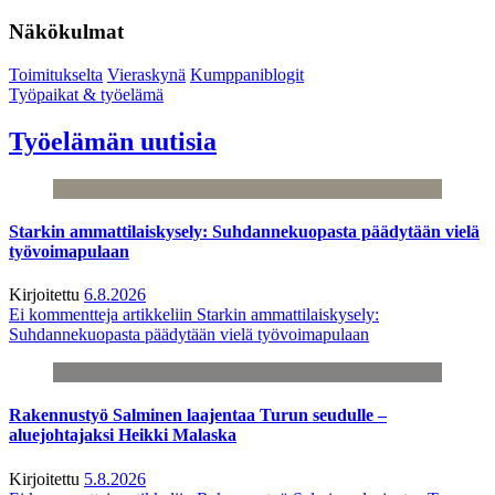
Näkökulmat
Toimitukselta
Vieraskynä
Kumppaniblogit
Työpaikat & työelämä
Työelämän uutisia
Starkin ammattilaiskysely: Suhdannekuopasta päädytään vielä
työvoimapulaan
Kirjoitettu
6.8.2026
Ei kommentteja
artikkeliin Starkin ammattilaiskysely:
Suhdannekuopasta päädytään vielä työvoimapulaan
Rakennustyö Salminen laajentaa Turun seudulle –
aluejohtajaksi Heikki Malaska
Kirjoitettu
5.8.2026