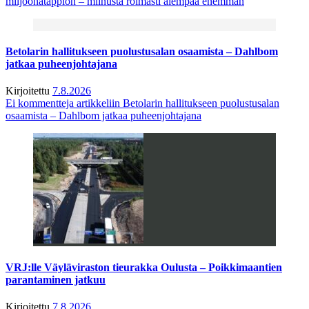
miljoonatappion – miinusta roimasti aiempaa enemmän
Betolarin hallitukseen puolustusalan osaamista – Dahlbom
jatkaa puheenjohtajana
Kirjoitettu
7.8.2026
Ei kommentteja
artikkeliin Betolarin hallitukseen puolustusalan
osaamista – Dahlbom jatkaa puheenjohtajana
VRJ:lle Väyläviraston tieurakka Oulusta – Poikkimaantien
parantaminen jatkuu
Kirjoitettu
7.8.2026