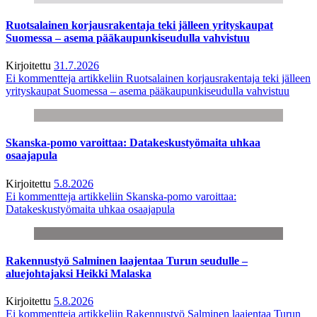
Ruotsalainen korjausrakentaja teki jälleen yrityskaupat
Suomessa – asema pääkaupunkiseudulla vahvistuu
Kirjoitettu
31.7.2026
Ei kommentteja
artikkeliin Ruotsalainen korjausrakentaja teki jälleen
yrityskaupat Suomessa – asema pääkaupunkiseudulla vahvistuu
Skanska-pomo varoittaa: Datakeskustyömaita uhkaa
osaajapula
Kirjoitettu
5.8.2026
Ei kommentteja
artikkeliin Skanska-pomo varoittaa:
Datakeskustyömaita uhkaa osaajapula
Rakennustyö Salminen laajentaa Turun seudulle –
aluejohtajaksi Heikki Malaska
Kirjoitettu
5.8.2026
Ei kommentteja
artikkeliin Rakennustyö Salminen laajentaa Turun