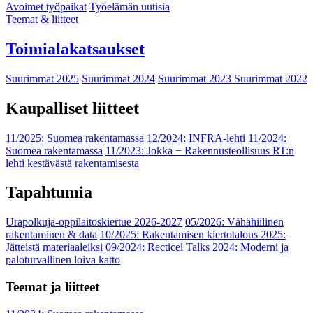
Avoimet työpaikat
Työelämän uutisia
Teemat & liitteet
Toimialakatsaukset
Suurimmat 2025
Suurimmat 2024
Suurimmat 2023
Suurimmat 2022
Kaupalliset liitteet
11/2025: Suomea rakentamassa
12/2024: INFRA-lehti
11/2024:
Suomea rakentamassa
11/2023: Jokka − Rakennusteollisuus RT:n
lehti kestävästä rakentamisesta
Tapahtumia
Urapolkuja-oppilaitoskiertue 2026-2027
05/2026: Vähähiilinen
rakentaminen & data
10/2025: Rakentamisen kiertotalous 2025:
Jätteistä materiaaleiksi
09/2024: Recticel Talks 2024: Moderni ja
paloturvallinen loiva katto
Teemat ja liitteet