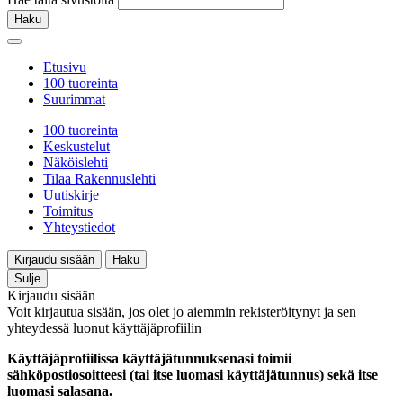
Haku
Etusivu
100 tuoreinta
Suurimmat
100 tuoreinta
Keskustelut
Näköislehti
Tilaa Rakennuslehti
Uutiskirje
Toimitus
Yhteystiedot
Kirjaudu sisään
Haku
Sulje
Kirjaudu sisään
Voit kirjautua sisään, jos olet jo aiemmin rekisteröitynyt ja sen
yhteydessä luonut käyttäjäprofiilin
Käyttäjäprofiilissa käyttäjätunnuksenasi toimii
sähköpostiosoitteesi (tai itse luomasi käyttäjätunnus) sekä itse
luomasi salasana.