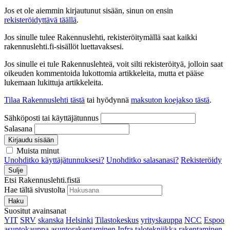
Jos et ole aiemmin kirjautunut sisään, sinun on ensin
rekisteröidyttävä täällä
.
Jos sinulle tulee Rakennuslehti, rekisteröitymällä saat kaikki
rakennuslehti.fi-sisällöt luettavaksesi.
Jos sinulle ei tule Rakennuslehteä, voit silti rekisteröityä, jolloin saat
oikeuden kommentoida lukottomia artikkeleita, mutta et pääse
lukemaan lukittuja artikkeleita.
Tilaa Rakennuslehti tästä
tai hyödynnä
maksuton koejakso tästä
.
Sähköposti tai käyttäjätunnus
Salasana
Kirjaudu sisään
Muista minut
Unohditko käyttäjätunnuksesi?
Unohditko salasanasi?
Rekisteröidy
Sulje
Etsi Rakennuslehti.fistä
Hae tältä sivustolta
Haku
Suositut avainsanat
YIT
SRV
skanska
Helsinki
Tilastokeskus
yrityskauppa
NCC
Espoo
asuntokauppa
asuntorakentaminen
Infra
talotekniikka
rakentaminen