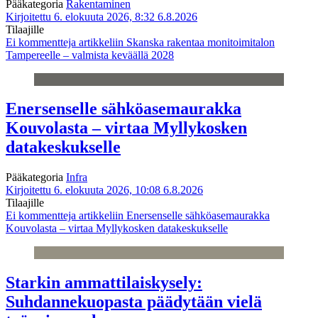
Pääkategoria
Rakentaminen
Kirjoitettu 6. elokuuta 2026, 8:32
6.8.2026
Tilaajille
Ei kommentteja
artikkeliin Skanska rakentaa monitoimitalon
Tampereelle – valmista keväällä 2028
Enersenselle sähköasemaurakka
Kouvolasta – virtaa Myllykosken
datakeskukselle
Pääkategoria
Infra
Kirjoitettu 6. elokuuta 2026, 10:08
6.8.2026
Tilaajille
Ei kommentteja
artikkeliin Enersenselle sähköasemaurakka
Kouvolasta – virtaa Myllykosken datakeskukselle
Starkin ammattilaiskysely:
Suhdannekuopasta päädytään vielä