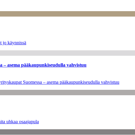
t jo käynnissä
ssa – asema pääkaupunkiseudulla vahvistuu
en yrityskaupat Suomessa – asema pääkaupunkiseudulla vahvistuu
ita uhkaa osaajapula