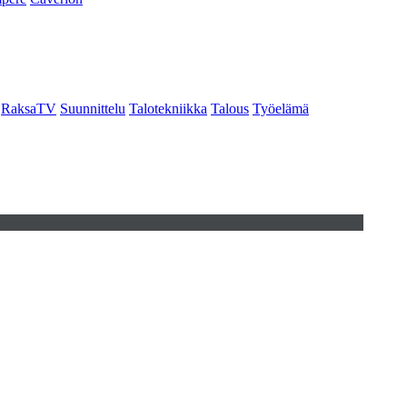
RaksaTV
Suunnittelu
Talotekniikka
Talous
Työelämä