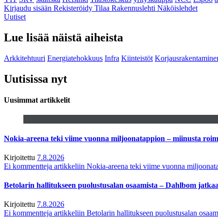
Kirjaudu sisään
Rekisteröidy
Tilaa Rakennuslehti
Näköislehdet
Uutiset
Lue lisää näistä aiheista
Arkkitehtuuri
Energiatehokkuus
Infra
Kiinteistöt
Korjausrakentamine
Uutisissa nyt
Uusimmat artikkelit
Nokia-areena teki viime vuonna miljoonatappion – miinusta ro
Kirjoitettu
7.8.2026
Ei kommentteja
artikkeliin Nokia-areena teki viime vuonna miljoona
Betolarin hallitukseen puolustusalan osaamista – Dahlbom jatk
Kirjoitettu
7.8.2026
Ei kommentteja
artikkeliin Betolarin hallitukseen puolustusalan osa