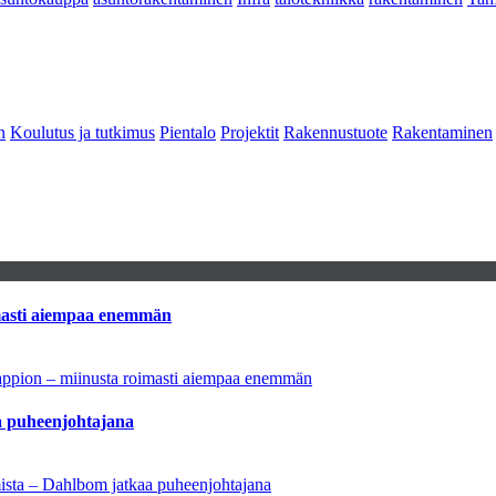
n
Koulutus ja tutkimus
Pientalo
Projektit
Rakennustuote
Rakentaminen
imasti aiempaa enemmän
tappion – miinusta roimasti aiempaa enemmän
aa puheenjohtajana
amista – Dahlbom jatkaa puheenjohtajana