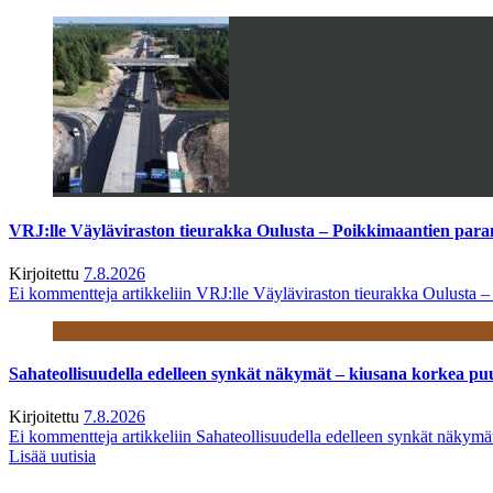
VRJ:lle Väyläviraston tieurakka Oulusta – Poikkimaantien par
Kirjoitettu
7.8.2026
Ei kommentteja
artikkeliin VRJ:lle Väyläviraston tieurakka Oulusta 
Sahateollisuudella edelleen synkät näkymät – kiusana korkea pu
Kirjoitettu
7.8.2026
Ei kommentteja
artikkeliin Sahateollisuudella edelleen synkät näkym
Lisää uutisia