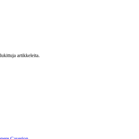
ukittuja artikkeleita.
pere
Caverion