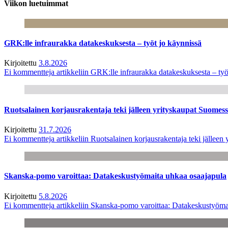
Viikon luetuimmat
GRK:lle infraurakka datakeskuksesta – työt jo käynnissä
Kirjoitettu
3.8.2026
Ei kommentteja
artikkeliin GRK:lle infraurakka datakeskuksesta – työ
Ruotsalainen korjausrakentaja teki jälleen yrityskaupat Suome
Kirjoitettu
31.7.2026
Ei kommentteja
artikkeliin Ruotsalainen korjausrakentaja teki jälle
Skanska-pomo varoittaa: Datakeskustyömaita uhkaa osaajapula
Kirjoitettu
5.8.2026
Ei kommentteja
artikkeliin Skanska-pomo varoittaa: Datakeskustyöma