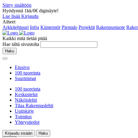
Siirry sisältöön
Hyödynnä 1kk/0€ diginäyte!
Lue lisää
Kirjaudu
Aiheet
Arkkitehtuuri
Infra
Kiinteistöt
Pientalo
Projektit
Rakennustuote
Raken
Kaikki mitä tietää pitää
Hae tältä sivustolta
Haku
Etusivu
100 tuoreinta
Suurimmat
100 tuoreinta
Keskustelut
Näköislehti
Tilaa Rakennuslehti
Uutiskirje
Toimitus
Yhteystiedot
Kirjaudu sisään
Haku