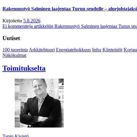
Rakennustyö Salminen laajentaa Turun seudulle – aluejohtajaks
Kirjoitettu
5.8.2026
Ei kommentteja
artikkeliin Rakennustyö Salminen laajentaa Turun seu
Uutiset
100 tuoreinta
Arkkitehtuuri
Energiatehokkuus
Infra
Kiinteistöt
Korjau
Näkökulmat
Toimitukselta
Tapio Kivistö