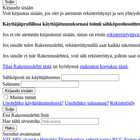
Sulje
Kirjaudu sisään
Voit kirjautua sisään, jos olet jo aiemmin rekisteröitynyt ja sen yhteyde
Käyttäjäprofiilissa käyttäjätunnuksenasi toimii sähköpostiosoittees
Jos et ole aiemmin kirjautunut sisään, sinun on ensin
rekisteröidyttävä 
Jos sinulle tulee Rakennuslehti, rekisteröitymällä saat kaikki rakennusle
Jos sinulle ei tule Rakennuslehteä, voit silti rekisteröityä, jolloin sa
Tilaa Rakennuslehti tästä
tai hyödynnä
maksuton koejakso tästä
.
Sähköposti tai käyttäjätunnus
Salasana
Kirjaudu sisään
Muista minut
Unohditko käyttäjätunnuksesi?
Unohditko salasanasi?
Rekisteröidy
Sulje
Etsi Rakennuslehti.fistä
Hae tältä sivustolta
Haku
Suositut avainsanat
YIT
SRV
skanska
Helsinki
Tilastokeskus
yrityskauppa
NCC
Espoo