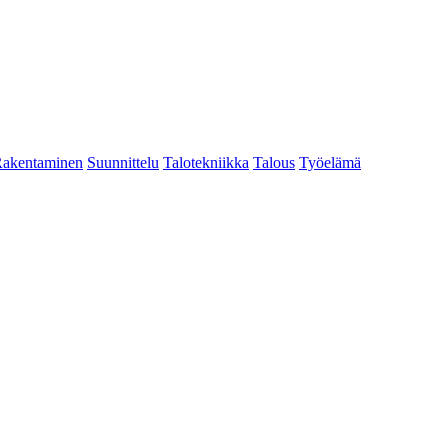
akentaminen
Suunnittelu
Talotekniikka
Talous
Työelämä