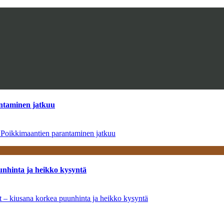
antaminen jatkuu
– Poikkimaantien parantaminen jatkuu
unhinta ja heikko kysyntä
ät – kiusana korkea puunhinta ja heikko kysyntä