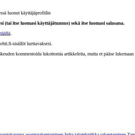
ssä luonut käyttäjäprofiilin
i (tai itse luomasi käyttäjätunnus) sekä itse luomasi salasana.
täällä
.
hti.fi-sisällöt luettavaksesi.
at oikeuden kommentoida lukottomia artikkeleita, mutta et pääse lukemaan l
asuntokauppa
asuntorakentaminen
Infra
talotekniikka
rakentaminen
Tam