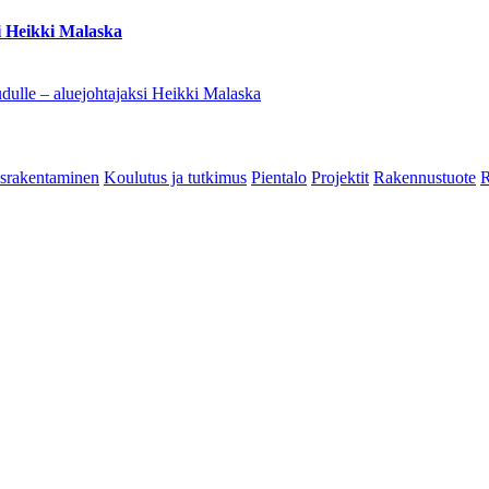
i Heikki Malaska
dulle – aluejohtajaksi Heikki Malaska
srakentaminen
Koulutus ja tutkimus
Pientalo
Projektit
Rakennustuote
R