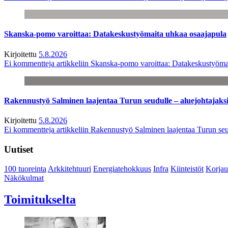
Skanska-pomo varoittaa: Datakeskustyömaita uhkaa osaajapula
Kirjoitettu
5.8.2026
Ei kommentteja
artikkeliin Skanska-pomo varoittaa: Datakeskustyöma
Rakennustyö Salminen laajentaa Turun seudulle – aluejohtajaks
Kirjoitettu
5.8.2026
Ei kommentteja
artikkeliin Rakennustyö Salminen laajentaa Turun seu
Uutiset
100 tuoreinta
Arkkitehtuuri
Energiatehokkuus
Infra
Kiinteistöt
Korjau
Näkökulmat
Toimitukselta