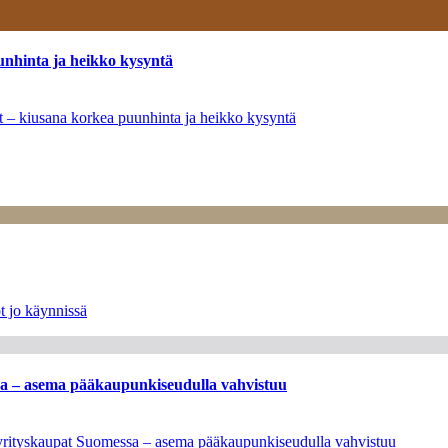
unhinta ja heikko kysyntä
ät – kiusana korkea puunhinta ja heikko kysyntä
t jo käynnissä
ssa – asema pääkaupunkiseudulla vahvistuu
en yrityskaupat Suomessa – asema pääkaupunkiseudulla vahvistuu