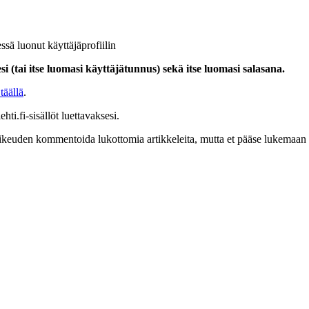
ssä luonut käyttäjäprofiilin
i (tai itse luomasi käyttäjätunnus) sekä itse luomasi salasana.
täällä
.
hti.fi-sisällöt luettavaksesi.
at oikeuden kommentoida lukottomia artikkeleita, mutta et pääse lukemaan l