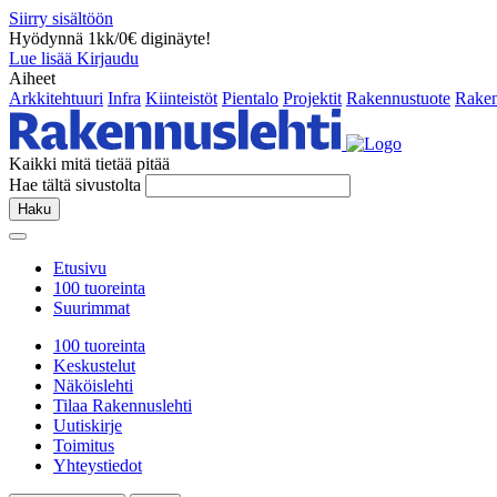
Siirry sisältöön
Hyödynnä 1kk/0€ diginäyte!
Lue lisää
Kirjaudu
Aiheet
Arkkitehtuuri
Infra
Kiinteistöt
Pientalo
Projektit
Rakennustuote
Raken
Kaikki mitä tietää pitää
Hae tältä sivustolta
Haku
Etusivu
100 tuoreinta
Suurimmat
100 tuoreinta
Keskustelut
Näköislehti
Tilaa Rakennuslehti
Uutiskirje
Toimitus
Yhteystiedot