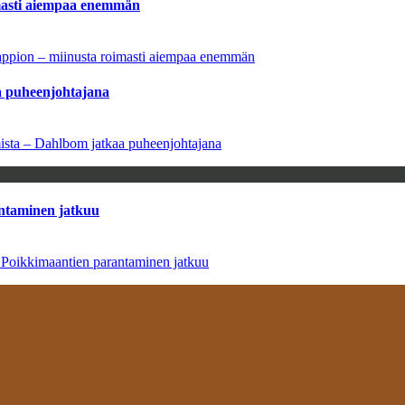
imasti aiempaa enemmän
tappion – miinusta roimasti aiempaa enemmän
aa puheenjohtajana
amista – Dahlbom jatkaa puheenjohtajana
antaminen jatkuu
– Poikkimaantien parantaminen jatkuu