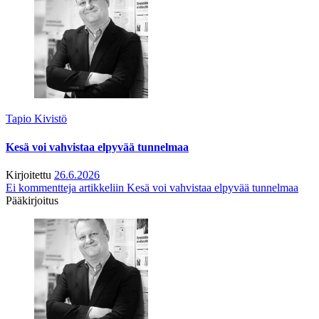
Tapio Kivistö
Kesä voi vahvistaa elpyvää tunnelmaa
Kirjoitettu
26.6.2026
Ei kommentteja
artikkeliin Kesä voi vahvistaa elpyvää tunnelmaa
Pääkirjoitus