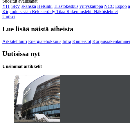
Suositut avainsanat
YIT
SRV
skanska
Helsinki
Tilastokeskus
yrityskauppa
NCC
Espoo
Kirjaudu sisään
Rekisteröidy
Tilaa Rakennuslehti
Näköislehdet
Uutiset
Lue lisää näistä aiheista
Arkkitehtuuri
Energiatehokkuus
Infra
Kiinteistöt
Korjausrakentamine
Uutisissa nyt
Uusimmat artikkelit