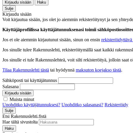
Kirjaudu sisään
Haku
Sulje
Kirjaudu sisään
Voit kirjautua sisään, jos olet jo aiemmin rekisteröitynyt ja sen yhteyde
Käyttäjäprofiilissa käyttäjätunnuksenasi toimii sähköpostiosoittees
Jos et ole aiemmin kirjautunut sisään, sinun on ensin
rekisteröidyttävä 
Jos sinulle tulee Rakennuslehti, rekisteröitymällä saat kaikki rakennusle
Jos sinulle ei tule Rakennuslehteä, voit silti rekisteröityä, jolloin sa
Tilaa Rakennuslehti tästä
tai hyödynnä
maksuton koejakso tästä
.
Sähköposti tai käyttäjätunnus
Salasana
Kirjaudu sisään
Muista minut
Unohditko käyttäjätunnuksesi?
Unohditko salasanasi?
Rekisteröidy
Sulje
Etsi Rakennuslehti.fistä
Hae tältä sivustolta
Haku