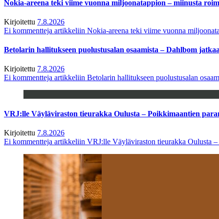
Nokia-areena teki viime vuonna miljoonatappion – miinusta ro
Kirjoitettu
7.8.2026
Ei kommentteja
artikkeliin Nokia-areena teki viime vuonna miljoona
Betolarin hallitukseen puolustusalan osaamista – Dahlbom jatk
Kirjoitettu
7.8.2026
Ei kommentteja
artikkeliin Betolarin hallitukseen puolustusalan osa
VRJ:lle Väyläviraston tieurakka Oulusta – Poikkimaantien par
Kirjoitettu
7.8.2026
Ei kommentteja
artikkeliin VRJ:lle Väyläviraston tieurakka Oulusta 