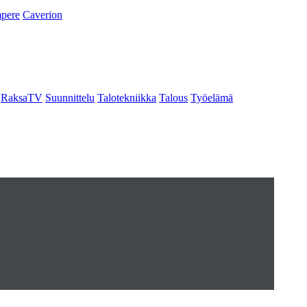
pere
Caverion
RaksaTV
Suunnittelu
Talotekniikka
Talous
Työelämä