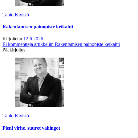
Tapio Kivistö
Rakentamisen painopiste keikahti
Kirjoitettu
12.6.2026
Ei kommentteja
artikkeliin Rakentamisen painopiste keikahti
Pääkirjoitus
Tapio Kivistö
Pieni virhe, suuret vahingot