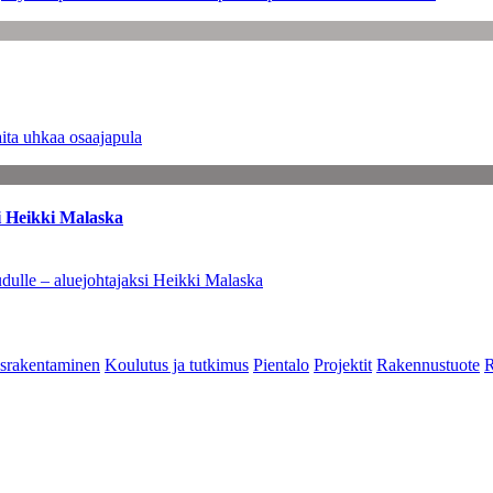
ita uhkaa osaajapula
i Heikki Malaska
dulle – aluejohtajaksi Heikki Malaska
srakentaminen
Koulutus ja tutkimus
Pientalo
Projektit
Rakennustuote
R