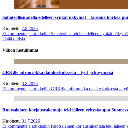
Sahateollisuudella edelleen synkät näkymät – kiusana korkea pu
Kirjoitettu
7.8.2026
Ei kommentteja
artikkeliin Sahateollisuudella edelleen synkät näkym
Lisää uutisia
Viikon luetuimmat
GRK:lle infraurakka datakeskuksesta – työt jo käynnissä
Kirjoitettu
3.8.2026
Ei kommentteja
artikkeliin GRK:lle infraurakka datakeskuksesta – työ
Ruotsalainen korjausrakentaja teki jälleen yrityskaupat Suome
Kirjoitettu
31.7.2026
Ei kommentteja
artikkeliin Ruotsalainen korjausrakentaja teki jälle