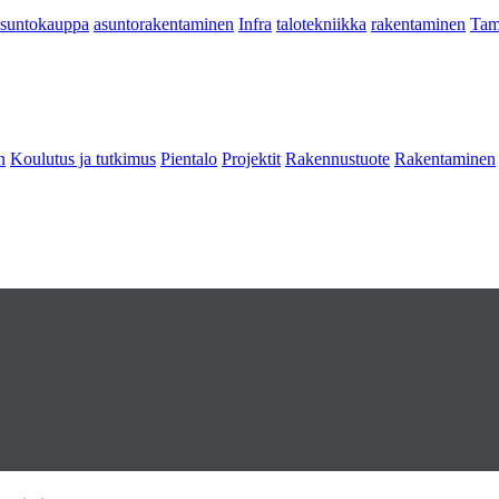
asuntokauppa
asuntorakentaminen
Infra
talotekniikka
rakentaminen
Tam
n
Koulutus ja tutkimus
Pientalo
Projektit
Rakennustuote
Rakentaminen