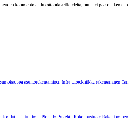
at oikeuden kommentoida lukottomia artikkeleita, mutta et pääse lukemaan l
asuntokauppa
asuntorakentaminen
Infra
talotekniikka
rakentaminen
Tam
n
Koulutus ja tutkimus
Pientalo
Projektit
Rakennustuote
Rakentaminen