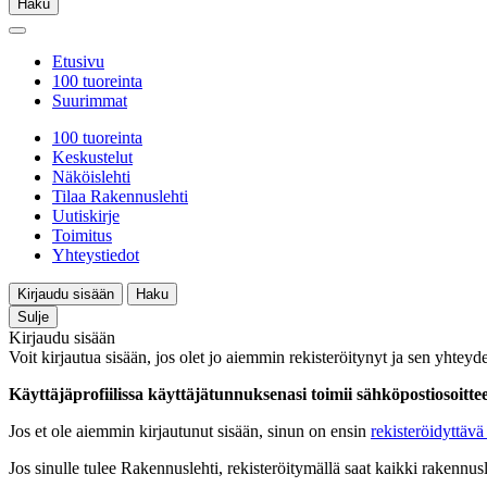
Haku
Etusivu
100 tuoreinta
Suurimmat
100 tuoreinta
Keskustelut
Näköislehti
Tilaa Rakennuslehti
Uutiskirje
Toimitus
Yhteystiedot
Kirjaudu sisään
Haku
Sulje
Kirjaudu sisään
Voit kirjautua sisään, jos olet jo aiemmin rekisteröitynyt ja sen yhteyde
Käyttäjäprofiilissa käyttäjätunnuksenasi toimii sähköpostiosoittees
Jos et ole aiemmin kirjautunut sisään, sinun on ensin
rekisteröidyttävä 
Jos sinulle tulee Rakennuslehti, rekisteröitymällä saat kaikki rakennusle