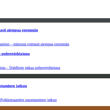
imasti aiempaa enemmän
tappion – miinusta roimasti aiempaa enemmän
aa puheenjohtajana
amista – Dahlbom jatkaa puheenjohtajana
antaminen jatkuu
– Poikkimaantien parantaminen jatkuu