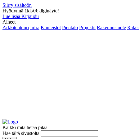
Siirry sisältöön
Hyödynnä 1kk/0€ diginäyte!
Lue lisää
Kirjaudu
Aiheet
Arkkitehtuuri
Infra
Kiinteistöt
Pientalo
Projektit
Rakennustuote
Raken
Kaikki mitä tietää pitää
Hae tältä sivustolta