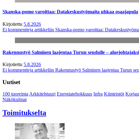
Skanska-pomo varoittaa: Datakeskustyömaita uhkaa osaajapula
Kirjoitettu
5.8.2026
Ei kommentteja
artikkeliin Skanska-pomo varoittaa: Datakeskustyöma
Rakennustyö Salminen laajentaa Turun seudulle – aluejohtajaks
Kirjoitettu
5.8.2026
Ei kommentteja
artikkeliin Rakennustyö Salminen laajentaa Turun seu
Uutiset
100 tuoreinta
Arkkitehtuuri
Energiatehokkuus
Infra
Kiinteistöt
Korjau
Näkökulmat
Toimitukselta