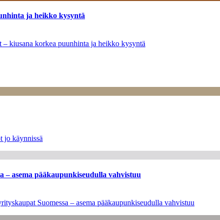
unhinta ja heikko kysyntä
ät – kiusana korkea puunhinta ja heikko kysyntä
t jo käynnissä
ssa – asema pääkaupunkiseudulla vahvistuu
en yrityskaupat Suomessa – asema pääkaupunkiseudulla vahvistuu