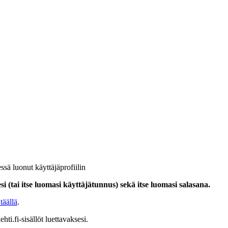
ssä luonut käyttäjäprofiilin
i (tai itse luomasi käyttäjätunnus) sekä itse luomasi salasana.
täällä
.
hti.fi-sisällöt luettavaksesi.