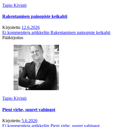
Tapio Kivistö
Rakentamisen painopiste keikahti
Kirjoitettu
12.6.2026
Ei kommentteja
artikkeliin Rakentamisen painopiste keikahti
Pääkirjoitus
Tapio Kivistö
Pieni virhe, suuret vahingot
Kirjoitettu
5.6.2026
Ei kommentteja
artikkeliin Pieni virhe, suuret vahingot