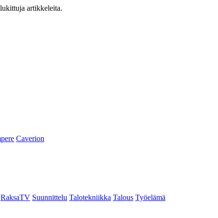
ukittuja artikkeleita.
pere
Caverion
RaksaTV
Suunnittelu
Talotekniikka
Talous
Työelämä