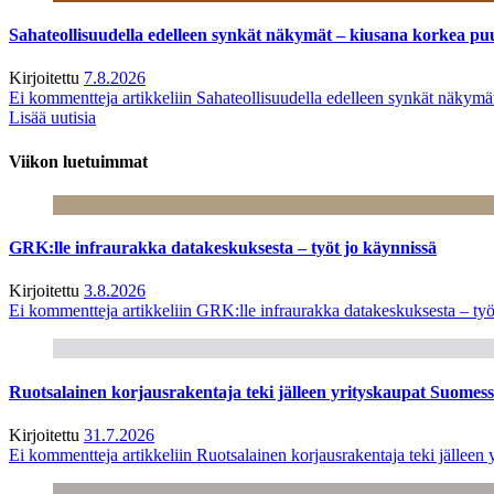
Sahateollisuudella edelleen synkät näkymät – kiusana korkea pu
Kirjoitettu
7.8.2026
Ei kommentteja
artikkeliin Sahateollisuudella edelleen synkät näkym
Lisää uutisia
Viikon luetuimmat
GRK:lle infraurakka datakeskuksesta – työt jo käynnissä
Kirjoitettu
3.8.2026
Ei kommentteja
artikkeliin GRK:lle infraurakka datakeskuksesta – työ
Ruotsalainen korjausrakentaja teki jälleen yrityskaupat Suome
Kirjoitettu
31.7.2026
Ei kommentteja
artikkeliin Ruotsalainen korjausrakentaja teki jälle