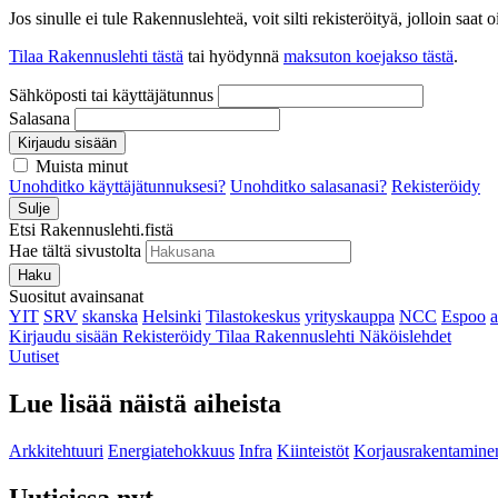
Jos sinulle ei tule Rakennuslehteä, voit silti rekisteröityä, jolloin sa
Tilaa Rakennuslehti tästä
tai hyödynnä
maksuton koejakso tästä
.
Sähköposti tai käyttäjätunnus
Salasana
Kirjaudu sisään
Muista minut
Unohditko käyttäjätunnuksesi?
Unohditko salasanasi?
Rekisteröidy
Sulje
Etsi Rakennuslehti.fistä
Hae tältä sivustolta
Haku
Suositut avainsanat
YIT
SRV
skanska
Helsinki
Tilastokeskus
yrityskauppa
NCC
Espoo
Kirjaudu sisään
Rekisteröidy
Tilaa Rakennuslehti
Näköislehdet
Uutiset
Lue lisää näistä aiheista
Arkkitehtuuri
Energiatehokkuus
Infra
Kiinteistöt
Korjausrakentamine
Uutisissa nyt