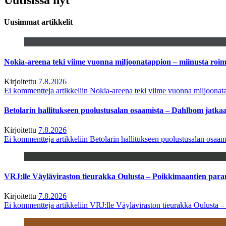
Uusimmat artikkelit
Nokia-areena teki viime vuonna miljoonatappion – miinusta ro
Kirjoitettu
7.8.2026
Ei kommentteja
artikkeliin Nokia-areena teki viime vuonna miljoona
Betolarin hallitukseen puolustusalan osaamista – Dahlbom jatk
Kirjoitettu
7.8.2026
Ei kommentteja
artikkeliin Betolarin hallitukseen puolustusalan osa
VRJ:lle Väyläviraston tieurakka Oulusta – Poikkimaantien par
Kirjoitettu
7.8.2026
Ei kommentteja
artikkeliin VRJ:lle Väyläviraston tieurakka Oulusta 