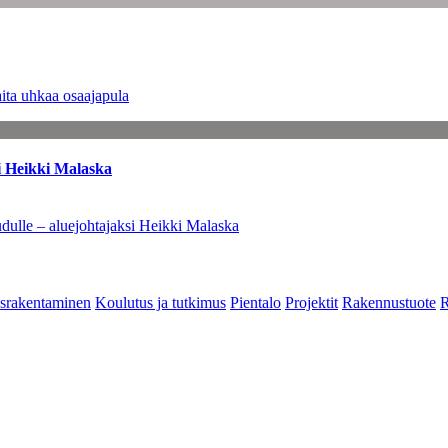
ita uhkaa osaajapula
i Heikki Malaska
dulle – aluejohtajaksi Heikki Malaska
srakentaminen
Koulutus ja tutkimus
Pientalo
Projektit
Rakennustuote
R