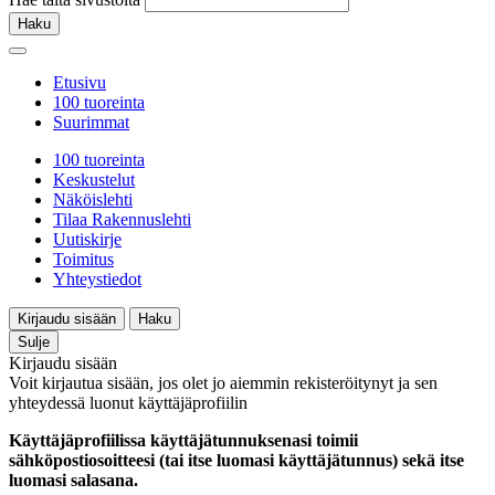
Haku
Etusivu
100 tuoreinta
Suurimmat
100 tuoreinta
Keskustelut
Näköislehti
Tilaa Rakennuslehti
Uutiskirje
Toimitus
Yhteystiedot
Kirjaudu sisään
Haku
Sulje
Kirjaudu sisään
Voit kirjautua sisään, jos olet jo aiemmin rekisteröitynyt ja sen
yhteydessä luonut käyttäjäprofiilin
Käyttäjäprofiilissa käyttäjätunnuksenasi toimii
sähköpostiosoitteesi (tai itse luomasi käyttäjätunnus) sekä itse
luomasi salasana.