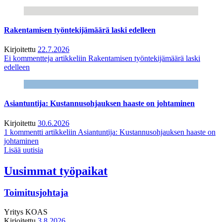
Rakentamisen työntekijämäärä laski edelleen
Kirjoitettu
22.7.2026
Ei kommentteja
artikkeliin Rakentamisen työntekijämäärä laski
edelleen
Asiantuntija: Kustannusohjauksen haaste on johtaminen
Kirjoitettu
30.6.2026
1 kommentti
artikkeliin Asiantuntija: Kustannusohjauksen haaste on
johtaminen
Lisää uutisia
Uusimmat työpaikat
Toimitusjohtaja
Yritys
KOAS
Kirjoitettu
3.8.2026