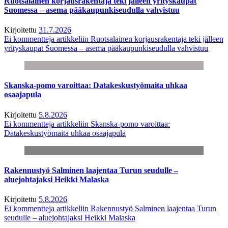
Ruotsalainen korjausrakentaja teki jälleen yrityskaupat
Suomessa – asema pääkaupunkiseudulla vahvistuu
Kirjoitettu
31.7.2026
Ei kommentteja
artikkeliin Ruotsalainen korjausrakentaja teki jälleen
yrityskaupat Suomessa – asema pääkaupunkiseudulla vahvistuu
Skanska-pomo varoittaa: Datakeskustyömaita uhkaa
osaajapula
Kirjoitettu
5.8.2026
Ei kommentteja
artikkeliin Skanska-pomo varoittaa:
Datakeskustyömaita uhkaa osaajapula
Rakennustyö Salminen laajentaa Turun seudulle –
aluejohtajaksi Heikki Malaska
Kirjoitettu
5.8.2026
Ei kommentteja
artikkeliin Rakennustyö Salminen laajentaa Turun
seudulle – aluejohtajaksi Heikki Malaska