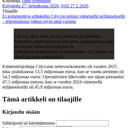
Kirjoittaja
Timo Sormunen
Kirjoitettu 27. helmikuuta 2026, 9:02
27.2.2026
Tilaajille
Ei kommentteja
artikkeliin Citycon petrasi viimeisellä neljänneksellä
– tehostuskuuri jatkuu myös tänä vuonna
Citycon aikoo tänä vuonna parantaa kiinteistöjen
kaupallista suorituskykyä, kasvattaa vuokratuottoja sekä
investoida valikoidusti energia- ja
vastuullisuushankkeisiin. Kauppakeskus Iso Omena on
yksi Cityconin omistuksista.
Kiinteistösijoittaja Cityconin nettovuokratuotto oli vuoden 2025
loka–joulukuussa 53,5 miljoonaan euroa, kun se vuotta aiemmin oli
54,3 miljoonaa euroa. Operatiivinen liikevoitto sen sijaan petraantui
47,1 miljoonaa euroon, kun se vuoden 2024 viimeisellä
neljänneksellä oli 45,9 miljoonaa euroa.
Tämä artikkeli on tilaajille
Kirjaudu sisään
Sähköposti tai käyttäjätunnus