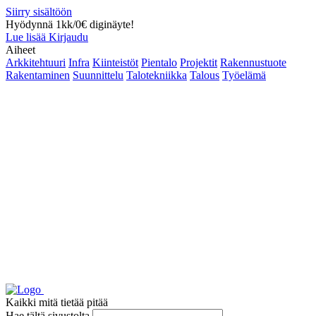
Siirry sisältöön
Hyödynnä 1kk/0€ diginäyte!
Lue lisää
Kirjaudu
Aiheet
Arkkitehtuuri
Infra
Kiinteistöt
Pientalo
Projektit
Rakennustuote
Rakentaminen
Suunnittelu
Talotekniikka
Talous
Työelämä
Kaikki mitä tietää pitää
Hae tältä sivustolta