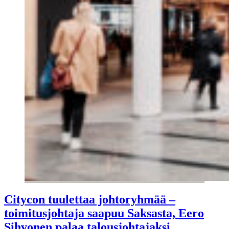
Citycon tuulettaa johtoryhmää –
toimitusjohtaja saapuu Saksasta, Eero
Sihvonen palaa talousjohtajaksi