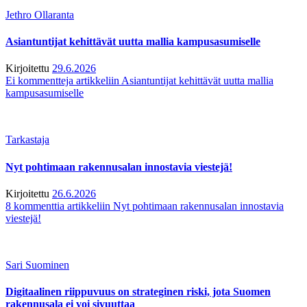
Jethro Ollaranta
Asiantuntijat kehittävät uutta mallia kampusasumiselle
Kirjoitettu
29.6.2026
Ei kommentteja
artikkeliin Asiantuntijat kehittävät uutta mallia
kampusasumiselle
Tarkastaja
Nyt pohtimaan rakennusalan innostavia viestejä!
Kirjoitettu
26.6.2026
8 kommenttia
artikkeliin Nyt pohtimaan rakennusalan innostavia
viestejä!
Sari Suominen
Digitaalinen riippuvuus on strateginen riski, jota Suomen
rakennusala ei voi sivuuttaa