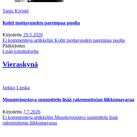
Tapio Kivistö
Kohti tuottavuuden parempaa puolta
Kirjoitettu
29.5.2026
Ei kommentteja
artikkeliin Kohti tuottavuuden parempaa puolta
Pääkirjoitus
Lisää toimitukselta
Vieraskynä
Jarkko Liuska
Muuntojoustava suunnittelu lisää rakennuttajan liikkumavaraa
Kirjoitettu
7.7.2026
Ei kommentteja
artikkeliin Muuntojoustava suunnittelu lisää
rakennuttajan liikkumavaraa