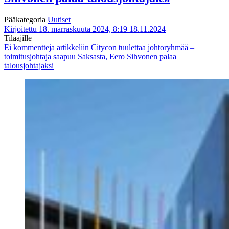
Pääkategoria
Uutiset
Kirjoitettu 18. marraskuuta 2024, 8:19
18.11.2024
Tilaajille
Ei kommentteja
artikkeliin Citycon tuulettaa johtoryhmää –
toimitusjohtaja saapuu Saksasta, Eero Sihvonen palaa
talousjohtajaksi