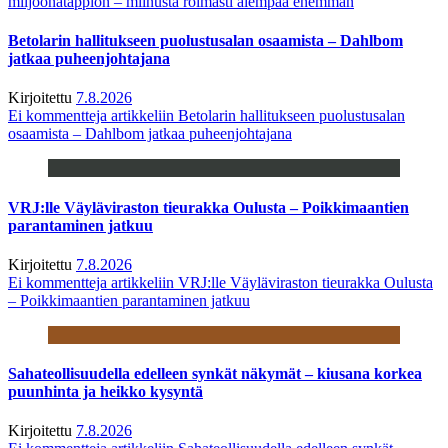
miljoonatappion – miinusta roimasti aiempaa enemmän
Betolarin hallitukseen puolustusalan osaamista – Dahlbom
jatkaa puheenjohtajana
Kirjoitettu
7.8.2026
Ei kommentteja
artikkeliin Betolarin hallitukseen puolustusalan
osaamista – Dahlbom jatkaa puheenjohtajana
VRJ:lle Väyläviraston tieurakka Oulusta – Poikkimaantien
parantaminen jatkuu
Kirjoitettu
7.8.2026
Ei kommentteja
artikkeliin VRJ:lle Väyläviraston tieurakka Oulusta
– Poikkimaantien parantaminen jatkuu
Sahateollisuudella edelleen synkät näkymät – kiusana korkea
puunhinta ja heikko kysyntä
Kirjoitettu
7.8.2026