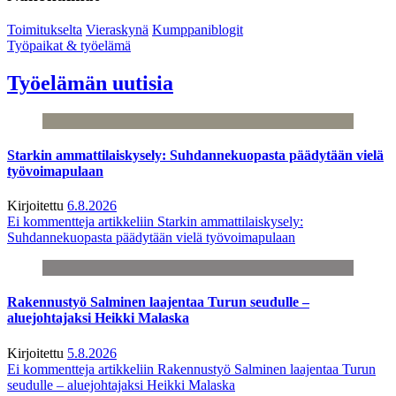
Toimitukselta
Vieraskynä
Kumppaniblogit
Työpaikat & työelämä
Työelämän uutisia
Starkin ammattilaiskysely: Suhdannekuopasta päädytään vielä
työvoimapulaan
Kirjoitettu
6.8.2026
Ei kommentteja
artikkeliin Starkin ammattilaiskysely:
Suhdannekuopasta päädytään vielä työvoimapulaan
Rakennustyö Salminen laajentaa Turun seudulle –
aluejohtajaksi Heikki Malaska
Kirjoitettu
5.8.2026
Ei kommentteja
artikkeliin Rakennustyö Salminen laajentaa Turun
seudulle – aluejohtajaksi Heikki Malaska