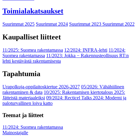
Toimialakatsaukset
Suurimmat 2025
Suurimmat 2024
Suurimmat 2023
Suurimmat 2022
Kaupalliset liitteet
11/2025: Suomea rakentamassa
12/2024: INFRA-lehti
11/2024:
Suomea rakentamassa
11/2023: Jokka − Rakennusteollisuus RT:n
lehti kestävästä rakentamisesta
Tapahtumia
Urapolkuja-oppilaitoskiertue 2026-2027
05/2026: Vähähiilinen
rakentaminen & data
10/2025: Rakentamisen kiertotalous 2025:
Jätteistä materiaaleiksi
09/2024: Recticel Talks 2024: Moderni ja
paloturvallinen loiva katto
Teemat ja liitteet
11/2024: Suomea rakentamassa
Mainostajalle