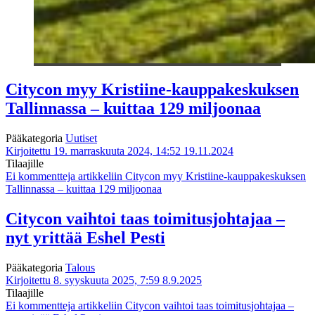
Citycon myy Kristiine-kauppakeskuksen
Tallinnassa – kuittaa 129 miljoonaa
Pääkategoria
Uutiset
Kirjoitettu 19. marraskuuta 2024, 14:52
19.11.2024
Tilaajille
Ei kommentteja
artikkeliin Citycon myy Kristiine-kauppakeskuksen
Tallinnassa – kuittaa 129 miljoonaa
Citycon vaihtoi taas toimitusjohtajaa –
nyt yrittää Eshel Pesti
Pääkategoria
Talous
Kirjoitettu 8. syyskuuta 2025, 7:59
8.9.2025
Tilaajille
Ei kommentteja
artikkeliin Citycon vaihtoi taas toimitusjohtajaa –