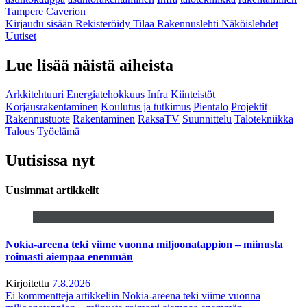
Tampere
Caverion
Kirjaudu sisään
Rekisteröidy
Tilaa Rakennuslehti
Näköislehdet
Uutiset
Lue lisää näistä aiheista
Arkkitehtuuri
Energiatehokkuus
Infra
Kiinteistöt
Korjausrakentaminen
Koulutus ja tutkimus
Pientalo
Projektit
Rakennustuote
Rakentaminen
RaksaTV
Suunnittelu
Talotekniikka
Talous
Työelämä
Uutisissa nyt
Uusimmat artikkelit
Nokia-areena teki viime vuonna miljoonatappion – miinusta
roimasti aiempaa enemmän
Kirjoitettu
7.8.2026
Ei kommentteja
artikkeliin Nokia-areena teki viime vuonna