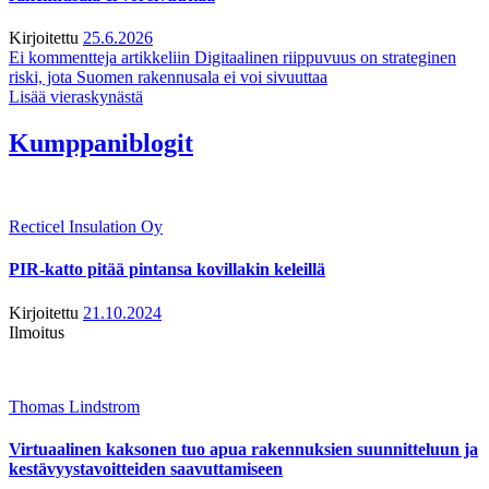
Kirjoitettu
25.6.2026
Ei kommentteja
artikkeliin Digitaalinen riippuvuus on strateginen
riski, jota Suomen rakennusala ei voi sivuuttaa
Lisää vieraskynästä
Kumppaniblogit
Recticel Insulation Oy
PIR-katto pitää pintansa kovillakin keleillä
Kirjoitettu
21.10.2024
Ilmoitus
Thomas Lindstrom
Virtuaalinen kaksonen tuo apua rakennuksien suunnitteluun ja
kestävyystavoitteiden saavuttamiseen