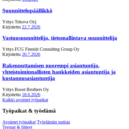
Suunnittelupäällikkö
Yritys
Tekova Oyj
Kirjoitettu
22.7.2026
Vastuusuunnittelija, tietomallintava suunnittelija
Yritys
FCG Finnish Consulting Group Oy
Kirjoitettu
20.7.2026
Rakennuttamisen nuorempi asiantuntija,
yhteistoiminnallisten hankkeiden asiantuntija ja
kustannusasiantuntija
Yritys
Boost Brothers Oy
Kirjoitettu
18.6.2026
Kaikki avoimet työpaikat
Työpaikat & työelämä
Avoimet työpaikat
Työelämän uutisia
Teemat & liitteet