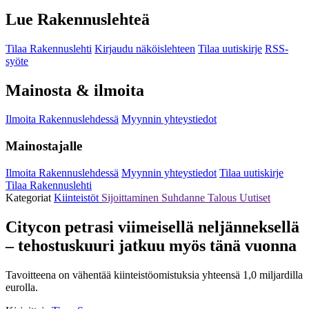
Lue Rakennuslehteä
Tilaa Rakennuslehti
Kirjaudu näköislehteen
Tilaa uutiskirje
RSS-
syöte
Mainosta & ilmoita
Ilmoita Rakennuslehdessä
Myynnin yhteystiedot
Mainostajalle
Ilmoita Rakennuslehdessä
Myynnin yhteystiedot
Tilaa uutiskirje
Tilaa Rakennuslehti
Kategoriat
Kiinteistöt
Sijoittaminen
Suhdanne
Talous
Uutiset
Citycon petrasi viimeisellä neljänneksellä
– tehostuskuuri jatkuu myös tänä vuonna
Tavoitteena on vähentää kiinteistöomistuksia yhteensä 1,0 miljardilla
eurolla.