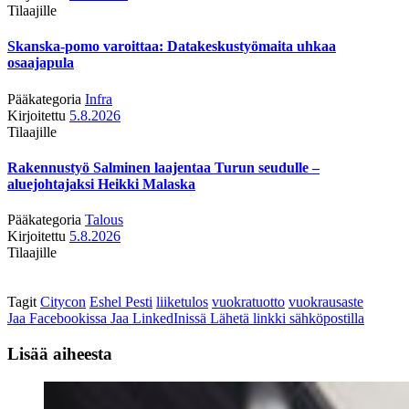
Tilaajille
Skanska-pomo varoittaa: Datakeskustyömaita uhkaa
osaajapula
Pääkategoria
Infra
Kirjoitettu
5.8.2026
Tilaajille
Rakennustyö Salminen laajentaa Turun seudulle –
aluejohtajaksi Heikki Malaska
Pääkategoria
Talous
Kirjoitettu
5.8.2026
Tilaajille
Tagit
Citycon
Eshel Pesti
liiketulos
vuokratuotto
vuokrausaste
Jaa Facebookissa
Jaa LinkedInissä
Lähetä linkki sähköpostilla
Lisää aiheesta