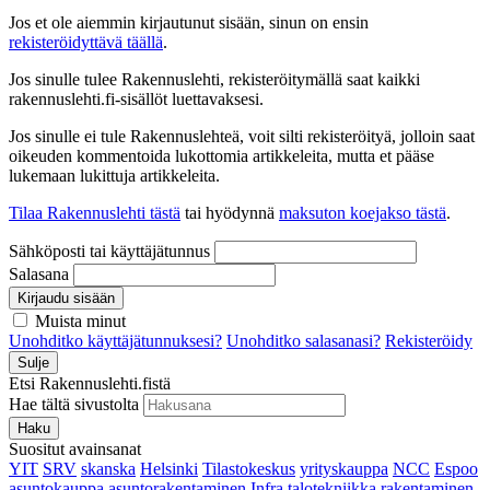
Jos et ole aiemmin kirjautunut sisään, sinun on ensin
rekisteröidyttävä täällä
.
Jos sinulle tulee Rakennuslehti, rekisteröitymällä saat kaikki
rakennuslehti.fi-sisällöt luettavaksesi.
Jos sinulle ei tule Rakennuslehteä, voit silti rekisteröityä, jolloin saat
oikeuden kommentoida lukottomia artikkeleita, mutta et pääse
lukemaan lukittuja artikkeleita.
Tilaa Rakennuslehti tästä
tai hyödynnä
maksuton koejakso tästä
.
Sähköposti tai käyttäjätunnus
Salasana
Kirjaudu sisään
Muista minut
Unohditko käyttäjätunnuksesi?
Unohditko salasanasi?
Rekisteröidy
Sulje
Etsi Rakennuslehti.fistä
Hae tältä sivustolta
Haku
Suositut avainsanat
YIT
SRV
skanska
Helsinki
Tilastokeskus
yrityskauppa
NCC
Espoo
asuntokauppa
asuntorakentaminen
Infra
talotekniikka
rakentaminen