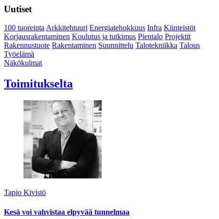
Uutiset
100 tuoreinta
Arkkitehtuuri
Energiatehokkuus
Infra
Kiinteistöt
Korjausrakentaminen
Koulutus ja tutkimus
Pientalo
Projektit
Rakennustuote
Rakentaminen
Suunnittelu
Talotekniikka
Talous
Työelämä
Näkökulmat
Toimitukselta
Tapio Kivistö
Kesä voi vahvistaa elpyvää tunnelmaa