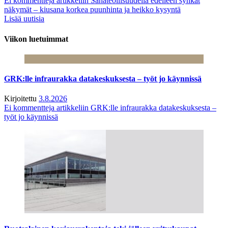
Ei kommentteja
artikkeliin Sahateollisuudella edelleen synkät
näkymät – kiusana korkea puunhinta ja heikko kysyntä
Lisää uutisia
Viikon luetuimmat
GRK:lle infraurakka datakeskuksesta – työt jo käynnissä
Kirjoitettu
3.8.2026
Ei kommentteja
artikkeliin GRK:lle infraurakka datakeskuksesta –
työt jo käynnissä