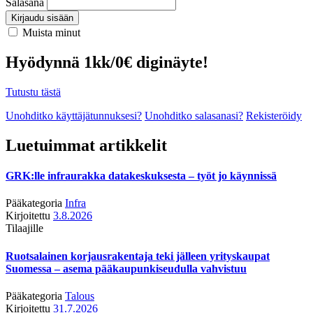
Salasana
Kirjaudu sisään
Muista minut
Hyödynnä 1kk/0€ diginäyte!
Tutustu tästä
Unohditko käyttäjätunnuksesi?
Unohditko salasanasi?
Rekisteröidy
Luetuimmat artikkelit
GRK:lle infraurakka datakeskuksesta – työt jo käynnissä
Pääkategoria
Infra
Kirjoitettu
3.8.2026
Tilaajille
Ruotsalainen korjausrakentaja teki jälleen yrityskaupat
Suomessa – asema pääkaupunkiseudulla vahvistuu
Pääkategoria
Talous
Kirjoitettu
31.7.2026