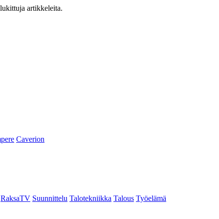
ukittuja artikkeleita.
pere
Caverion
RaksaTV
Suunnittelu
Talotekniikka
Talous
Työelämä