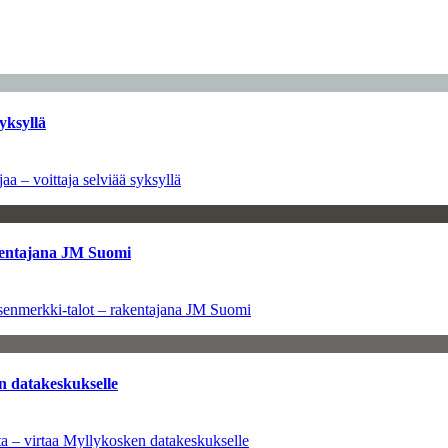
yksyllä
aa – voittaja selviää syksyllä
kentajana JM Suomi
senmerkki-talot – rakentajana JM Suomi
n datakeskukselle
a – virtaa Myllykosken datakeskukselle