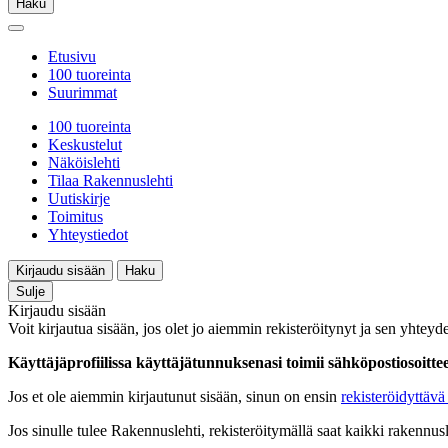
Haku
Etusivu
100 tuoreinta
Suurimmat
100 tuoreinta
Keskustelut
Näköislehti
Tilaa Rakennuslehti
Uutiskirje
Toimitus
Yhteystiedot
Kirjaudu sisään
Haku
Sulje
Kirjaudu sisään
Voit kirjautua sisään, jos olet jo aiemmin rekisteröitynyt ja sen yhteyde
Käyttäjäprofiilissa käyttäjätunnuksenasi toimii sähköpostiosoittees
Jos et ole aiemmin kirjautunut sisään, sinun on ensin
rekisteröidyttävä 
Jos sinulle tulee Rakennuslehti, rekisteröitymällä saat kaikki rakennusle