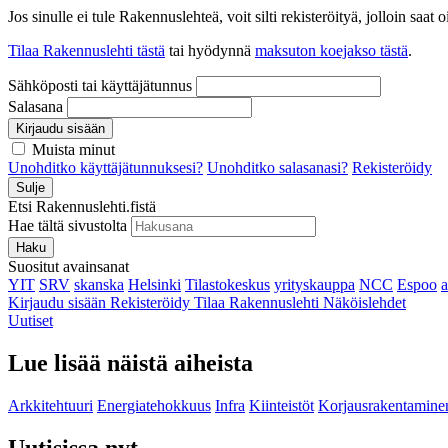
Jos sinulle ei tule Rakennuslehteä, voit silti rekisteröityä, jolloin sa
Tilaa Rakennuslehti tästä
tai hyödynnä
maksuton koejakso tästä
.
Sähköposti tai käyttäjätunnus
Salasana
Kirjaudu sisään
Muista minut
Unohditko käyttäjätunnuksesi?
Unohditko salasanasi?
Rekisteröidy
Sulje
Etsi Rakennuslehti.fistä
Hae tältä sivustolta
Haku
Suositut avainsanat
YIT
SRV
skanska
Helsinki
Tilastokeskus
yrityskauppa
NCC
Espoo
Kirjaudu sisään
Rekisteröidy
Tilaa Rakennuslehti
Näköislehdet
Uutiset
Lue lisää näistä aiheista
Arkkitehtuuri
Energiatehokkuus
Infra
Kiinteistöt
Korjausrakentamine
Uutisissa nyt