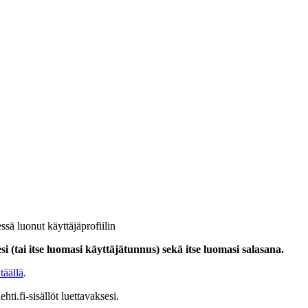
ssä luonut käyttäjäprofiilin
i (tai itse luomasi käyttäjätunnus) sekä itse luomasi salasana.
täällä
.
hti.fi-sisällöt luettavaksesi.