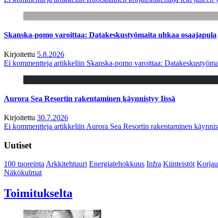
Skanska-pomo varoittaa: Datakeskustyömaita uhkaa osaajapula
Kirjoitettu
5.8.2026
Ei kommentteja
artikkeliin Skanska-pomo varoittaa: Datakeskustyöma
Aurora Sea Resortin rakentaminen käynnistyy Iissä
Kirjoitettu
30.7.2026
Ei kommentteja
artikkeliin Aurora Sea Resortin rakentaminen käynnis
Uutiset
100 tuoreinta
Arkkitehtuuri
Energiatehokkuus
Infra
Kiinteistöt
Korjau
Näkökulmat
Toimitukselta