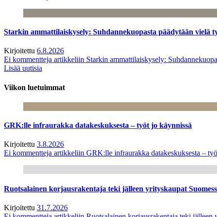
Starkin ammattilaiskysely: Suhdannekuopasta päädytään vielä 
Kirjoitettu
6.8.2026
Ei kommentteja
artikkeliin Starkin ammattilaiskysely: Suhdannekuop
Lisää uutisia
Viikon luetuimmat
GRK:lle infraurakka datakeskuksesta – työt jo käynnissä
Kirjoitettu
3.8.2026
Ei kommentteja
artikkeliin GRK:lle infraurakka datakeskuksesta – työ
Ruotsalainen korjausrakentaja teki jälleen yrityskaupat Suome
Kirjoitettu
31.7.2026
Ei kommentteja
artikkeliin Ruotsalainen korjausrakentaja teki jälle