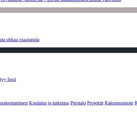
ita uhkaa osaajapula
tyy Iissä
srakentaminen
Koulutus ja tutkimus
Pientalo
Projektit
Rakennustuote
R