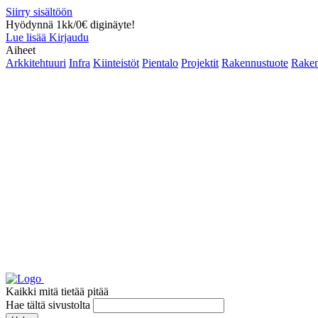
Siirry sisältöön
Hyödynnä 1kk/0€ diginäyte!
Lue lisää
Kirjaudu
Aiheet
Arkkitehtuuri
Infra
Kiinteistöt
Pientalo
Projektit
Rakennustuote
Raken
Kaikki mitä tietää pitää
Hae tältä sivustolta