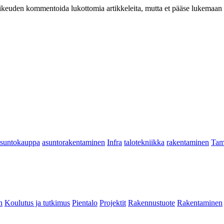
at oikeuden kommentoida lukottomia artikkeleita, mutta et pääse lukemaan l
asuntokauppa
asuntorakentaminen
Infra
talotekniikka
rakentaminen
Tam
n
Koulutus ja tutkimus
Pientalo
Projektit
Rakennustuote
Rakentaminen