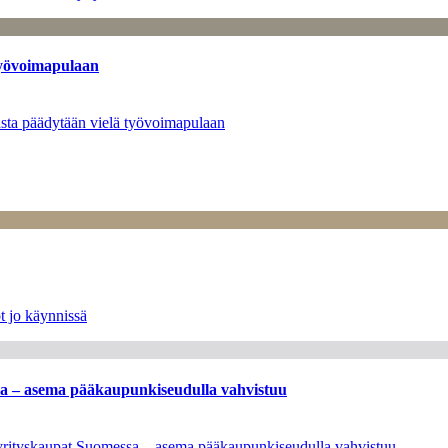
työvoimapulaan
asta päädytään vielä työvoimapulaan
t jo käynnissä
ssa – asema pääkaupunkiseudulla vahvistuu
en yrityskaupat Suomessa – asema pääkaupunkiseudulla vahvistuu