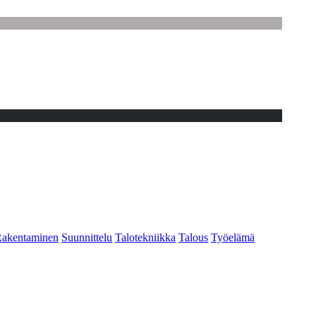
akentaminen
Suunnittelu
Talotekniikka
Talous
Työelämä