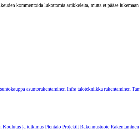
at oikeuden kommentoida lukottomia artikkeleita, mutta et pääse lukemaan l
asuntokauppa
asuntorakentaminen
Infra
talotekniikka
rakentaminen
Tam
n
Koulutus ja tutkimus
Pientalo
Projektit
Rakennustuote
Rakentaminen