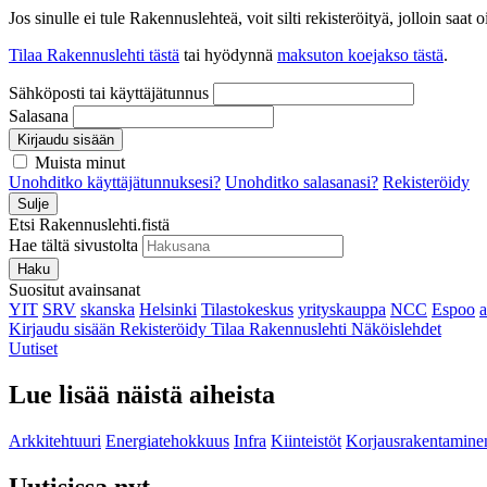
Jos sinulle ei tule Rakennuslehteä, voit silti rekisteröityä, jolloin sa
Tilaa Rakennuslehti tästä
tai hyödynnä
maksuton koejakso tästä
.
Sähköposti tai käyttäjätunnus
Salasana
Kirjaudu sisään
Muista minut
Unohditko käyttäjätunnuksesi?
Unohditko salasanasi?
Rekisteröidy
Sulje
Etsi Rakennuslehti.fistä
Hae tältä sivustolta
Haku
Suositut avainsanat
YIT
SRV
skanska
Helsinki
Tilastokeskus
yrityskauppa
NCC
Espoo
Kirjaudu sisään
Rekisteröidy
Tilaa Rakennuslehti
Näköislehdet
Uutiset
Lue lisää näistä aiheista
Arkkitehtuuri
Energiatehokkuus
Infra
Kiinteistöt
Korjausrakentamine
Uutisissa nyt