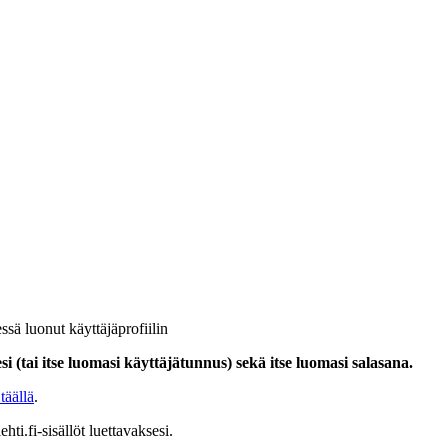
ssä luonut käyttäjäprofiilin
i (tai itse luomasi käyttäjätunnus) sekä itse luomasi salasana.
täällä
.
hti.fi-sisällöt luettavaksesi.