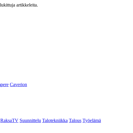
ukittuja artikkeleita.
pere
Caverion
RaksaTV
Suunnittelu
Talotekniikka
Talous
Työelämä