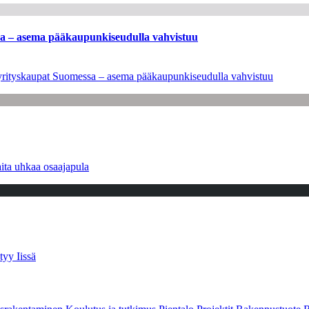
ssa – asema pääkaupunkiseudulla vahvistuu
en yrityskaupat Suomessa – asema pääkaupunkiseudulla vahvistuu
ita uhkaa osaajapula
tyy Iissä