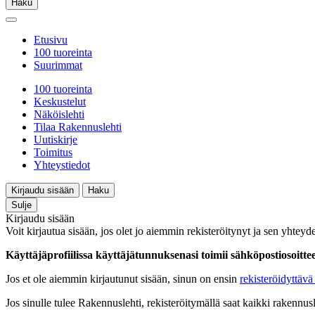
Haku
Etusivu
100 tuoreinta
Suurimmat
100 tuoreinta
Keskustelut
Näköislehti
Tilaa Rakennuslehti
Uutiskirje
Toimitus
Yhteystiedot
Kirjaudu sisään
Haku
Sulje
Kirjaudu sisään
Voit kirjautua sisään, jos olet jo aiemmin rekisteröitynyt ja sen yhteyde
Käyttäjäprofiilissa käyttäjätunnuksenasi toimii sähköpostiosoittees
Jos et ole aiemmin kirjautunut sisään, sinun on ensin
rekisteröidyttävä 
Jos sinulle tulee Rakennuslehti, rekisteröitymällä saat kaikki rakennusle