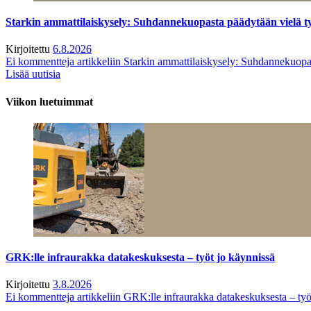
Starkin ammattilaiskysely: Suhdannekuopasta päädytään vielä 
Kirjoitettu
6.8.2026
Ei kommentteja
artikkeliin Starkin ammattilaiskysely: Suhdannekuop
Lisää uutisia
Viikon luetuimmat
GRK:lle infraurakka datakeskuksesta – työt jo käynnissä
Kirjoitettu
3.8.2026
Ei kommentteja
artikkeliin GRK:lle infraurakka datakeskuksesta – työ