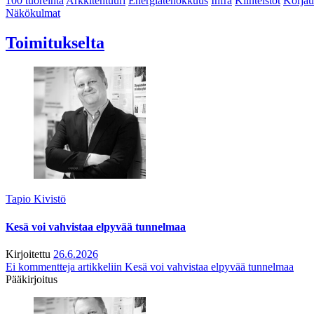
100 tuoreinta
Arkkitehtuuri
Energiatehokkuus
Infra
Kiinteistöt
Korjau
Näkökulmat
Toimitukselta
Tapio Kivistö
Kesä voi vahvistaa elpyvää tunnelmaa
Kirjoitettu
26.6.2026
Ei kommentteja
artikkeliin Kesä voi vahvistaa elpyvää tunnelmaa
Pääkirjoitus