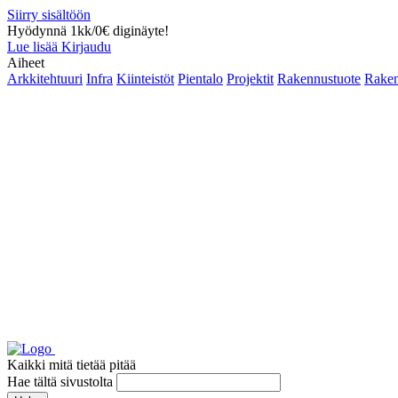
Siirry sisältöön
Hyödynnä 1kk/0€ diginäyte!
Lue lisää
Kirjaudu
Aiheet
Arkkitehtuuri
Infra
Kiinteistöt
Pientalo
Projektit
Rakennustuote
Raken
Kaikki mitä tietää pitää
Hae tältä sivustolta