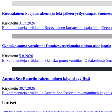
Ruotsalainen korjausrakentaja teki jälleen yrityskaupat Suome
Kirjoitettu
31.7.2026
Ei kommentteja
artikkeliin Ruotsalainen korjausrakentaja teki jälle
Skanska-pomo varoittaa: Datakeskustyömaita uhkaa osaajapula
Kirjoitettu
5.8.2026
Ei kommentteja
artikkeliin Skanska-pomo varoittaa: Datakeskustyöma
Aurora Sea Resortin rakentaminen käynnistyy Iissä
Kirjoitettu
30.7.2026
Ei kommentteja
artikkeliin Aurora Sea Resortin rakentaminen käynnis
Uutiset