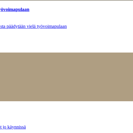
työvoimapulaan
asta päädytään vielä työvoimapulaan
t jo käynnissä