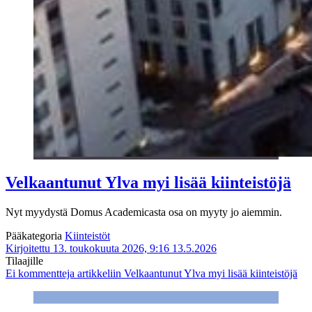
Velkaantunut Ylva myi lisää kiinteistöjä
Nyt myydystä Domus Academicasta osa on myyty jo aiemmin.
Pääkategoria
Kiinteistöt
Kirjoitettu 13. toukokuuta 2026, 9:16
13.5.2026
Tilaajille
Ei kommentteja
artikkeliin Velkaantunut Ylva myi lisää kiinteistöjä