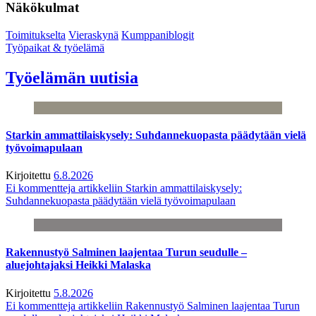
Näkökulmat
Toimitukselta
Vieraskynä
Kumppaniblogit
Työpaikat & työelämä
Työelämän uutisia
Starkin ammattilaiskysely: Suhdannekuopasta päädytään vielä
työvoimapulaan
Kirjoitettu
6.8.2026
Ei kommentteja
artikkeliin Starkin ammattilaiskysely:
Suhdannekuopasta päädytään vielä työvoimapulaan
Rakennustyö Salminen laajentaa Turun seudulle –
aluejohtajaksi Heikki Malaska
Kirjoitettu
5.8.2026
Ei kommentteja
artikkeliin Rakennustyö Salminen laajentaa Turun