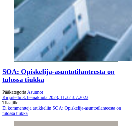
SOA: Opiskelija-asuntotilanteesta on
tulossa tiukka
Pääkategoria
Asunnot
Kirjoitettu 3. heinäkuuta 2023, 11:32
3.7.2023
Tilaajille
Ei kommentteja
artikkeliin SOA: Opiskelija-asuntotilanteesta on
tulossa tiukka