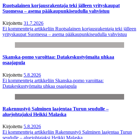
Ruotsalainen korjausrakentaja teki jälleen yrityskaupat
Suomessa – asema pääkaupunkiseudulla vahvistuu
Kirjoitettu
31.7.2026
Ei kommentteja
artikkeliin Ruotsalainen korjausrakentaja teki jälleen
yrityskaupat Suomessa – asema pääkaupunkiseudulla vahvistuu
Skanska-pomo varoittaa: Datakeskustyömaita uhkaa
osaajapula
Kirjoitettu
5.8.2026
Ei kommentteja
artikkeliin Skanska-pomo varoittaa:
Datakeskustyömaita uhkaa osaajapula
Rakennustyö Salminen laajentaa Turun seudulle –
aluejohtajaksi Heikki Malaska
Kirjoitettu
5.8.2026
Ei kommentteja
artikkeliin Rakennustyö Salminen laajentaa Turun
seudulle – aluejohtajaksi Heikki Malaska