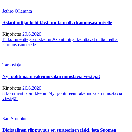
Jethro Ollaranta
Asiantuntijat kehittävät uutta mallia kampusasumiselle
Kirjoitettu
29.6.2026
Ei kommentteja
artikkeliin Asiantuntijat kehittävät uutta mallia
kampusasumiselle
Tarkastaja
Nyt pohtimaan rakennusalan innostavia viestejä!
Kirjoitettu
26.6.2026
8 kommenttia
artikkeliin Nyt pohtimaan rakennusalan innostavia
viestejä!
Sari Suominen
Digitaalinen riippuvuus on strateginen riski, jota Suomen