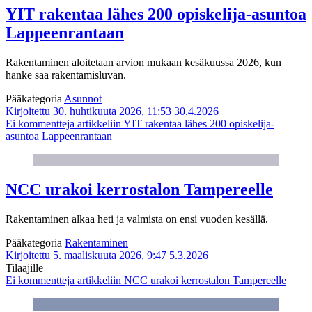
YIT rakentaa lähes 200 opiskelija-asuntoa
Lappeenrantaan
Rakentaminen aloitetaan arvion mukaan kesäkuussa 2026, kun
hanke saa rakentamisluvan.
Pääkategoria
Asunnot
Kirjoitettu 30. huhtikuuta 2026, 11:53
30.4.2026
Ei kommentteja
artikkeliin YIT rakentaa lähes 200 opiskelija-
asuntoa Lappeenrantaan
NCC urakoi kerrostalon Tampereelle
Rakentaminen alkaa heti ja valmista on ensi vuoden kesällä.
Pääkategoria
Rakentaminen
Kirjoitettu 5. maaliskuuta 2026, 9:47
5.3.2026
Tilaajille
Ei kommentteja
artikkeliin NCC urakoi kerrostalon Tampereelle