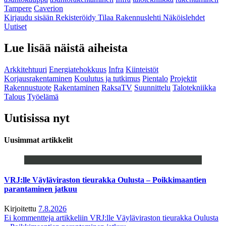
Tampere
Caverion
Kirjaudu sisään
Rekisteröidy
Tilaa Rakennuslehti
Näköislehdet
Uutiset
Lue lisää näistä aiheista
Arkkitehtuuri
Energiatehokkuus
Infra
Kiinteistöt
Korjausrakentaminen
Koulutus ja tutkimus
Pientalo
Projektit
Rakennustuote
Rakentaminen
RaksaTV
Suunnittelu
Talotekniikka
Talous
Työelämä
Uutisissa nyt
Uusimmat artikkelit
VRJ:lle Väyläviraston tieurakka Oulusta – Poikkimaantien
parantaminen jatkuu
Kirjoitettu
7.8.2026
Ei kommentteja
artikkeliin VRJ:lle Väyläviraston tieurakka Oulusta