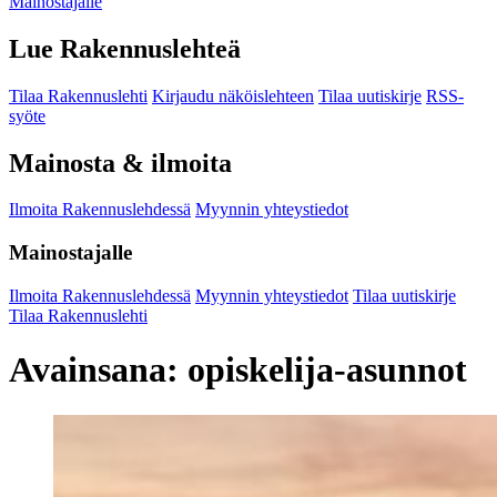
Mainostajalle
Lue Rakennuslehteä
Tilaa Rakennuslehti
Kirjaudu näköislehteen
Tilaa uutiskirje
RSS-
syöte
Mainosta & ilmoita
Ilmoita Rakennuslehdessä
Myynnin yhteystiedot
Mainostajalle
Ilmoita Rakennuslehdessä
Myynnin yhteystiedot
Tilaa uutiskirje
Tilaa Rakennuslehti
Avainsana:
opiskelija-asunnot