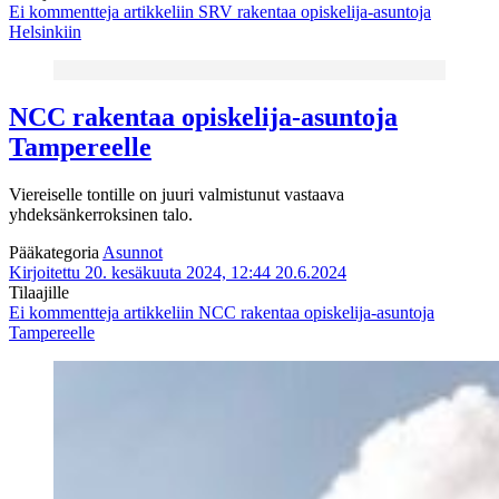
Ei kommentteja
artikkeliin SRV rakentaa opiskelija-asuntoja
Helsinkiin
NCC rakentaa opiskelija-asuntoja
Tampereelle
Viereiselle tontille on juuri valmistunut vastaava
yhdeksänkerroksinen talo.
Pääkategoria
Asunnot
Kirjoitettu 20. kesäkuuta 2024, 12:44
20.6.2024
Tilaajille
Ei kommentteja
artikkeliin NCC rakentaa opiskelija-asuntoja
Tampereelle