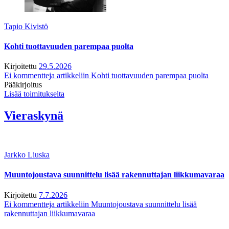
Tapio Kivistö
Kohti tuottavuuden parempaa puolta
Kirjoitettu
29.5.2026
Ei kommentteja
artikkeliin Kohti tuottavuuden parempaa puolta
Pääkirjoitus
Lisää toimitukselta
Vieraskynä
Jarkko Liuska
Muuntojoustava suunnittelu lisää rakennuttajan liikkumavaraa
Kirjoitettu
7.7.2026
Ei kommentteja
artikkeliin Muuntojoustava suunnittelu lisää
rakennuttajan liikkumavaraa