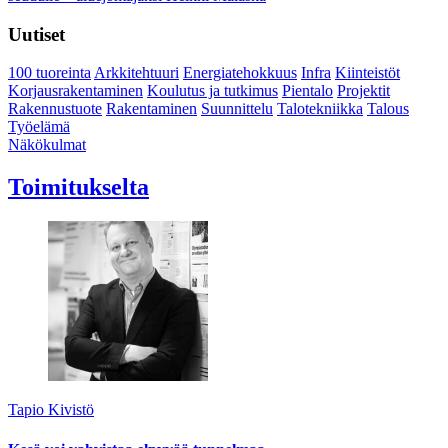
Uutiset
100 tuoreinta
Arkkitehtuuri
Energiatehokkuus
Infra
Kiinteistöt
Korjausrakentaminen
Koulutus ja tutkimus
Pientalo
Projektit
Rakennustuote
Rakentaminen
Suunnittelu
Talotekniikka
Talous
Työelämä
Näkökulmat
Toimitukselta
Tapio Kivistö