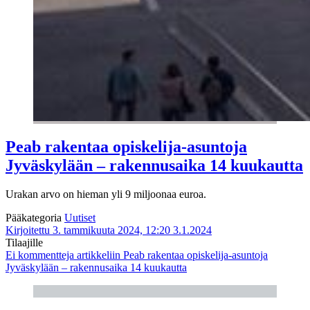
Peab rakentaa opiskelija-asuntoja
Jyväskylään – rakennusaika 14 kuukautta
Urakan arvo on hieman yli 9 miljoonaa euroa.
Pääkategoria
Uutiset
Kirjoitettu 3. tammikuuta 2024, 12:20
3.1.2024
Tilaajille
Ei kommentteja
artikkeliin Peab rakentaa opiskelija-asuntoja
Jyväskylään – rakennusaika 14 kuukautta