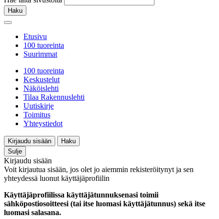
Haku
Etusivu
100 tuoreinta
Suurimmat
100 tuoreinta
Keskustelut
Näköislehti
Tilaa Rakennuslehti
Uutiskirje
Toimitus
Yhteystiedot
Kirjaudu sisään
Haku
Sulje
Kirjaudu sisään
Voit kirjautua sisään, jos olet jo aiemmin rekisteröitynyt ja sen
yhteydessä luonut käyttäjäprofiilin
Käyttäjäprofiilissa käyttäjätunnuksenasi toimii
sähköpostiosoitteesi (tai itse luomasi käyttäjätunnus) sekä itse
luomasi salasana.