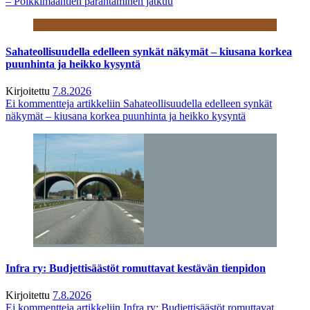
– Poikkimaantien parantaminen jatkuu
Sahateollisuudella edelleen synkät näkymät – kiusana korkea
puunhinta ja heikko kysyntä
Kirjoitettu
7.8.2026
Ei kommentteja
artikkeliin Sahateollisuudella edelleen synkät
näkymät – kiusana korkea puunhinta ja heikko kysyntä
Infra ry: Budjettisäästöt romuttavat kestävän tienpidon
Kirjoitettu
7.8.2026
Ei kommentteja
artikkeliin Infra ry: Budjettisäästöt romuttavat