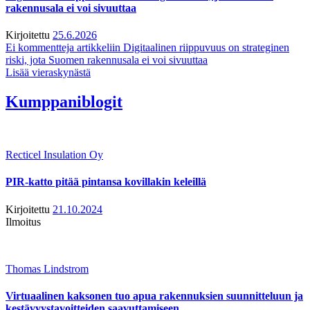
rakennusala ei voi sivuuttaa
Kirjoitettu
25.6.2026
Ei kommentteja
artikkeliin Digitaalinen riippuvuus on strateginen
riski, jota Suomen rakennusala ei voi sivuuttaa
Lisää vieraskynästä
Kumppaniblogit
Recticel Insulation Oy
PIR-katto pitää pintansa kovillakin keleillä
Kirjoitettu
21.10.2024
Ilmoitus
Thomas Lindstrom
Virtuaalinen kaksonen tuo apua rakennuksien suunnitteluun ja
kestävyystavoitteiden saavuttamiseen