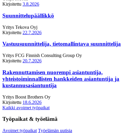
Kirjoitettu
3.8.2026
Suunnittelupäällikkö
Yritys
Tekova Oyj
Kirjoitettu
22.7.2026
Vastuusuunnittelija, tietomallintava suunnittelija
Yritys
FCG Finnish Consulting Group Oy
Kirjoitettu
20.7.2026
Rakennuttamisen nuorempi asiantuntija,
yhteistoiminnallisten hankkeiden asiantuntija ja
kustannusasiantuntija
Yritys
Boost Brothers Oy
Kirjoitettu
18.6.2026
Kaikki avoimet työpaikat
Työpaikat & työelämä
Avoimet työpaikat
Työelämän uutisia