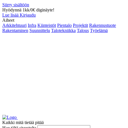
Siirry sisältöön
Hyödynnä 1kk/0€ diginäyte!
Lue lisää
Kirjaudu
Aiheet
Arkkitehtuuri
Infra
Kiinteistöt
Pientalo
Projektit
Rakennustuote
Rakentaminen
Suunnittelu
Talotekniikka
Talous
Työelämä
Kaikki mitä tietää pitää
Hae tältä sivustolta