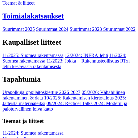
Teemat & liitteet
Toimialakatsaukset
Suurimmat 2025
Suurimmat 2024
Suurimmat 2023
Suurimmat 2022
Kaupalliset liitteet
11/2025: Suomea rakentamassa
12/2024: INFRA-lehti
11/2024:
Suomea rakentamassa
11/2023: Jokka − Rakennusteollisuus RT:n
lehti kestävästä rakentamisesta
Tapahtumia
Urapolkuja-oppilaitoskiertue 2026-2027
05/2026: Vähähiilinen
rakentaminen & data
10/2025: Rakentamisen kiertotalous 2025:
Jätteistä materiaaleiksi
09/2024: Recticel Talks 2024: Moderni ja
paloturvallinen loiva katto
Teemat ja liitteet
11/2024: Suomea rakentamassa