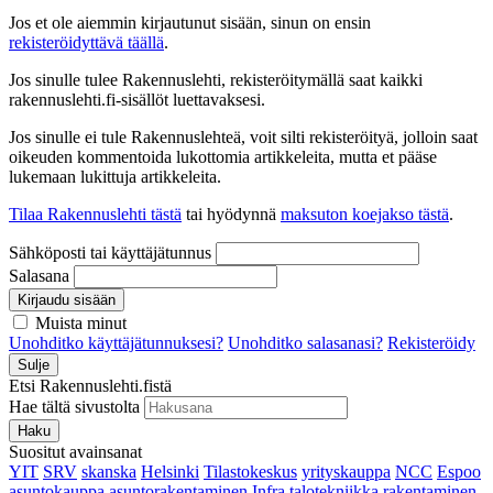
Jos et ole aiemmin kirjautunut sisään, sinun on ensin
rekisteröidyttävä täällä
.
Jos sinulle tulee Rakennuslehti, rekisteröitymällä saat kaikki
rakennuslehti.fi-sisällöt luettavaksesi.
Jos sinulle ei tule Rakennuslehteä, voit silti rekisteröityä, jolloin saat
oikeuden kommentoida lukottomia artikkeleita, mutta et pääse
lukemaan lukittuja artikkeleita.
Tilaa Rakennuslehti tästä
tai hyödynnä
maksuton koejakso tästä
.
Sähköposti tai käyttäjätunnus
Salasana
Kirjaudu sisään
Muista minut
Unohditko käyttäjätunnuksesi?
Unohditko salasanasi?
Rekisteröidy
Sulje
Etsi Rakennuslehti.fistä
Hae tältä sivustolta
Haku
Suositut avainsanat
YIT
SRV
skanska
Helsinki
Tilastokeskus
yrityskauppa
NCC
Espoo
asuntokauppa
asuntorakentaminen
Infra
talotekniikka
rakentaminen