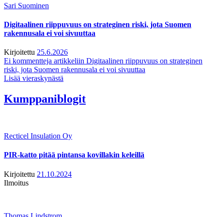
Sari Suominen
Digitaalinen riippuvuus on strateginen riski, jota Suomen
rakennusala ei voi sivuuttaa
Kirjoitettu
25.6.2026
Ei kommentteja
artikkeliin Digitaalinen riippuvuus on strateginen
riski, jota Suomen rakennusala ei voi sivuuttaa
Lisää vieraskynästä
Kumppaniblogit
Recticel Insulation Oy
PIR-katto pitää pintansa kovillakin keleillä
Kirjoitettu
21.10.2024
Ilmoitus
Thomas Lindstrom