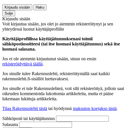
Kirjaudu sisään
Haku
Sulje
Kirjaudu sisään
Voit kirjautua sisään, jos olet jo aiemmin rekisteröitynyt ja sen
yhteydessä luonut käyttäjäprofiilin
Käyttäjäprofiilissa käyttäjätunnuksenasi toimii
sähköpostiosoitteesi (tai itse luomasi käyttäjätunnus) sekä itse
luomasi salasana.
Jos et ole aiemmin kirjautunut sisään, sinun on ensin
rekisteröidyttävä täällä
.
Jos sinulle tulee Rakennuslehti, rekisteröitymällä saat kaikki
rakennuslehti.fi-sisällöt luettavaksesi.
Jos sinulle ei tule Rakennuslehteä, voit silti rekisteröityä, jolloin saat
oikeuden kommentoida lukottomia artikkeleita, mutta et pääse
lukemaan lukittuja artikkeleita.
Tilaa Rakennuslehti tästä
tai hyödynnä
maksuton koejakso tästä
.
Sähköposti tai käyttäjätunnus
Salasana