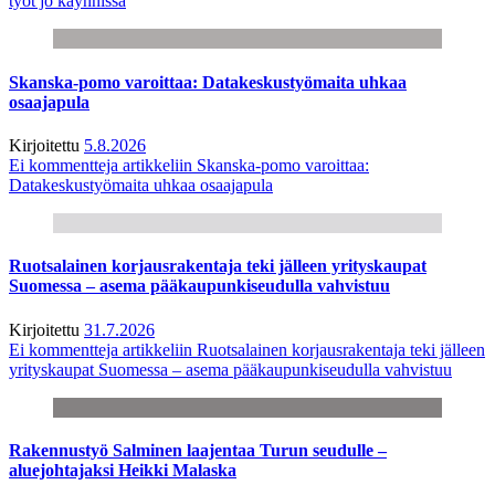
työt jo käynnissä
Skanska-pomo varoittaa: Datakeskustyömaita uhkaa
osaajapula
Kirjoitettu
5.8.2026
Ei kommentteja
artikkeliin Skanska-pomo varoittaa:
Datakeskustyömaita uhkaa osaajapula
Ruotsalainen korjausrakentaja teki jälleen yrityskaupat
Suomessa – asema pääkaupunkiseudulla vahvistuu
Kirjoitettu
31.7.2026
Ei kommentteja
artikkeliin Ruotsalainen korjausrakentaja teki jälleen
yrityskaupat Suomessa – asema pääkaupunkiseudulla vahvistuu
Rakennustyö Salminen laajentaa Turun seudulle –
aluejohtajaksi Heikki Malaska