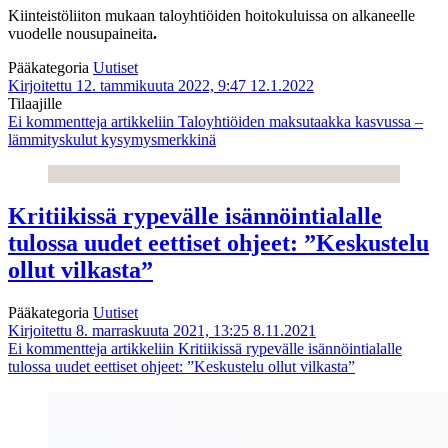
Kiinteistöliiton mukaan taloyhtiöiden hoitokuluissa on alkaneelle
vuodelle nousupaineita
.
Pääkategoria
Uutiset
Kirjoitettu 12. tammikuuta 2022, 9:47
12.1.2022
Tilaajille
Ei kommentteja
artikkeliin Taloyhtiöiden maksutaakka kasvussa –
lämmityskulut kysymysmerkkinä
Kritiikissä rypevälle isännöintialalle
tulossa uudet eettiset ohjeet: ”Keskustelu
ollut vilkasta”
Pääkategoria
Uutiset
Kirjoitettu 8. marraskuuta 2021, 13:25
8.11.2021
Ei kommentteja
artikkeliin Kritiikissä rypevälle isännöintialalle
tulossa uudet eettiset ohjeet: ”Keskustelu ollut vilkasta”