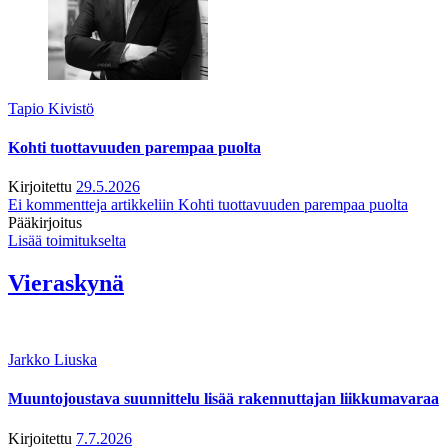
Tapio Kivistö
Kohti tuottavuuden parempaa puolta
Kirjoitettu
29.5.2026
Ei kommentteja
artikkeliin Kohti tuottavuuden parempaa puolta
Pääkirjoitus
Lisää toimitukselta
Vieraskynä
Jarkko Liuska
Muuntojoustava suunnittelu lisää rakennuttajan liikkumavaraa
Kirjoitettu
7.7.2026