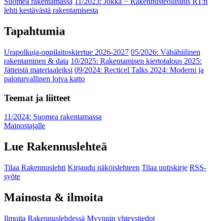
Suomea rakentamassa
11/2023: Jokka − Rakennusteollisuus RT:n
lehti kestävästä rakentamisesta
Tapahtumia
Urapolkuja-oppilaitoskiertue 2026-2027
05/2026: Vähähiilinen
rakentaminen & data
10/2025: Rakentamisen kiertotalous 2025:
Jätteistä materiaaleiksi
09/2024: Recticel Talks 2024: Moderni ja
paloturvallinen loiva katto
Teemat ja liitteet
11/2024: Suomea rakentamassa
Mainostajalle
Lue Rakennuslehteä
Tilaa Rakennuslehti
Kirjaudu näköislehteen
Tilaa uutiskirje
RSS-
syöte
Mainosta & ilmoita
Ilmoita Rakennuslehdessä
Myynnin yhteystiedot