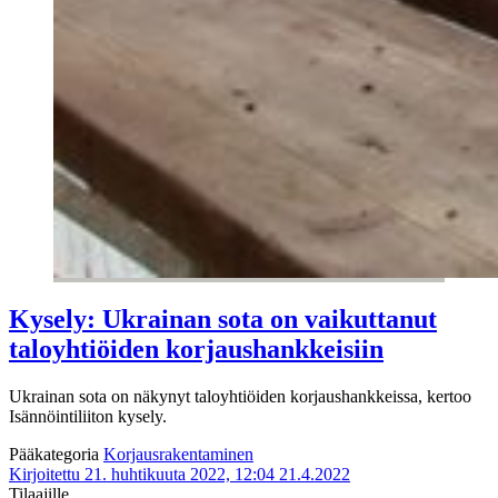
Kysely: Ukrainan sota on vaikuttanut
taloyhtiöiden korjaushankkeisiin
Ukrainan sota on näkynyt taloyhtiöiden korjaushankkeissa, kertoo
Isännöintiliiton kysely.
Pääkategoria
Korjausrakentaminen
Kirjoitettu 21. huhtikuuta 2022, 12:04
21.4.2022
Tilaajille