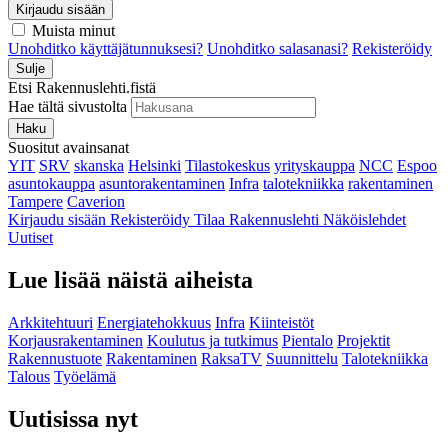
Kirjaudu sisään
Muista minut
Unohditko käyttäjätunnuksesi?
Unohditko salasanasi?
Rekisteröidy
Sulje
Etsi Rakennuslehti.fistä
Hae tältä sivustolta
Haku
Suositut avainsanat
YIT
SRV
skanska
Helsinki
Tilastokeskus
yrityskauppa
NCC
Espoo
asuntokauppa
asuntorakentaminen
Infra
talotekniikka
rakentaminen
Tampere
Caverion
Kirjaudu sisään
Rekisteröidy
Tilaa Rakennuslehti
Näköislehdet
Uutiset
Lue lisää näistä aiheista
Arkkitehtuuri
Energiatehokkuus
Infra
Kiinteistöt
Korjausrakentaminen
Koulutus ja tutkimus
Pientalo
Projektit
Rakennustuote
Rakentaminen
RaksaTV
Suunnittelu
Talotekniikka
Talous
Työelämä
Uutisissa nyt