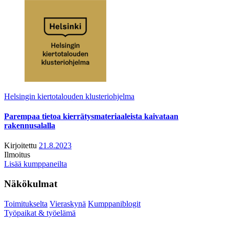
Helsingin kiertotalouden klusteriohjelma
Parempaa tietoa kierrätysmateriaaleista kaivataan
rakennusalalla
Kirjoitettu
21.8.2023
Ilmoitus
Lisää kumppaneilta
Näkökulmat
Toimitukselta
Vieraskynä
Kumppaniblogit
Työpaikat & työelämä