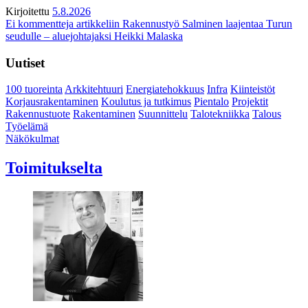
Kirjoitettu
5.8.2026
Ei kommentteja
artikkeliin Rakennustyö Salminen laajentaa Turun
seudulle – aluejohtajaksi Heikki Malaska
Uutiset
100 tuoreinta
Arkkitehtuuri
Energiatehokkuus
Infra
Kiinteistöt
Korjausrakentaminen
Koulutus ja tutkimus
Pientalo
Projektit
Rakennustuote
Rakentaminen
Suunnittelu
Talotekniikka
Talous
Työelämä
Näkökulmat
Toimitukselta