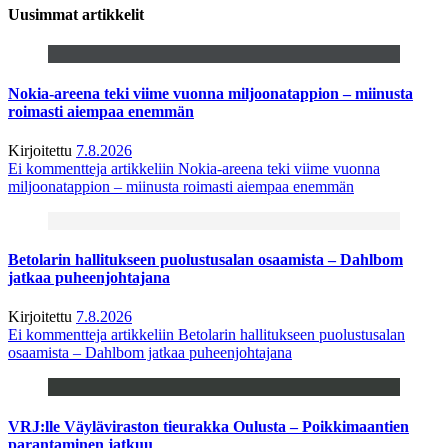
Uusimmat artikkelit
Nokia-areena teki viime vuonna miljoonatappion – miinusta
roimasti aiempaa enemmän
Kirjoitettu
7.8.2026
Ei kommentteja
artikkeliin Nokia-areena teki viime vuonna
miljoonatappion – miinusta roimasti aiempaa enemmän
Betolarin hallitukseen puolustusalan osaamista – Dahlbom
jatkaa puheenjohtajana
Kirjoitettu
7.8.2026
Ei kommentteja
artikkeliin Betolarin hallitukseen puolustusalan
osaamista – Dahlbom jatkaa puheenjohtajana
VRJ:lle Väyläviraston tieurakka Oulusta – Poikkimaantien
parantaminen jatkuu