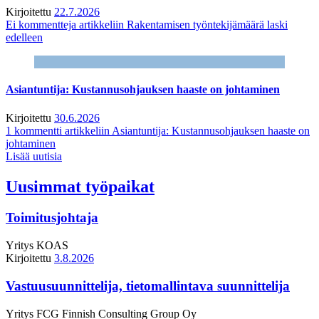
Kirjoitettu
22.7.2026
Ei kommentteja
artikkeliin Rakentamisen työntekijämäärä laski
edelleen
Asiantuntija: Kustannusohjauksen haaste on johtaminen
Kirjoitettu
30.6.2026
1 kommentti
artikkeliin Asiantuntija: Kustannusohjauksen haaste on
johtaminen
Lisää uutisia
Uusimmat työpaikat
Toimitusjohtaja
Yritys
KOAS
Kirjoitettu
3.8.2026
Vastuusuunnittelija, tietomallintava suunnittelija
Yritys
FCG Finnish Consulting Group Oy