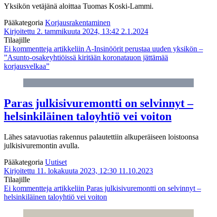
Yksikön vetäjänä aloittaa Tuomas Koski-Lammi.
Pääkategoria
Korjausrakentaminen
Kirjoitettu 2. tammikuuta 2024, 13:42
2.1.2024
Tilaajille
Ei kommentteja
artikkeliin A-Insinöörit perustaa uuden yksikön –
”Asunto-osakeyhtiöissä kiritään koronatauon jättämää
korjausvelkaa”
Paras julkisivuremontti on selvinnyt –
helsinkiläinen taloyhtiö vei voiton
Lähes satavuotias rakennus palautettiin alkuperäiseen loistoonsa
julkisivuremontin avulla.
Pääkategoria
Uutiset
Kirjoitettu 11. lokakuuta 2023, 12:30
11.10.2023
Tilaajille
Ei kommentteja
artikkeliin Paras julkisivuremontti on selvinnyt –
helsinkiläinen taloyhtiö vei voiton