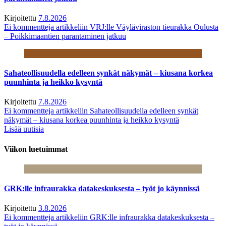
Kirjoitettu
7.8.2026
Ei kommentteja
artikkeliin VRJ:lle Väyläviraston tieurakka Oulusta
– Poikkimaantien parantaminen jatkuu
Sahateollisuudella edelleen synkät näkymät – kiusana korkea
puunhinta ja heikko kysyntä
Kirjoitettu
7.8.2026
Ei kommentteja
artikkeliin Sahateollisuudella edelleen synkät
näkymät – kiusana korkea puunhinta ja heikko kysyntä
Lisää uutisia
Viikon luetuimmat
GRK:lle infraurakka datakeskuksesta – työt jo käynnissä
Kirjoitettu
3.8.2026
Ei kommentteja
artikkeliin GRK:lle infraurakka datakeskuksesta –