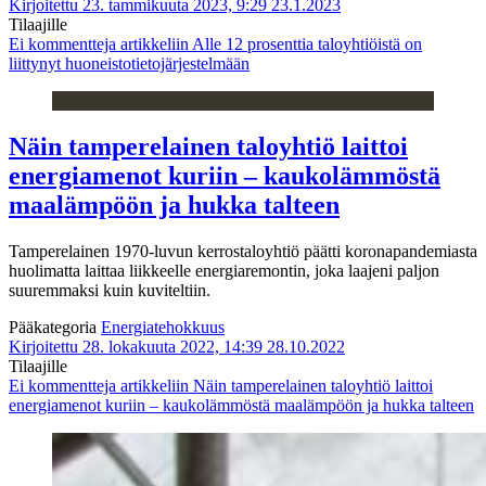
Kirjoitettu 23. tammikuuta 2023, 9:29
23.1.2023
Tilaajille
Ei kommentteja
artikkeliin Alle 12 prosenttia taloyhtiöistä on
liittynyt huoneistotietojärjestelmään
Näin tamperelainen taloyhtiö laittoi
energiamenot kuriin – kaukolämmöstä
maalämpöön ja hukka talteen
Tamperelainen 1970-luvun kerrostaloyhtiö päätti koronapandemiasta
huolimatta laittaa liikkeelle energiaremontin, joka laajeni paljon
suuremmaksi kuin kuviteltiin.
Pääkategoria
Energiatehokkuus
Kirjoitettu 28. lokakuuta 2022, 14:39
28.10.2022
Tilaajille
Ei kommentteja
artikkeliin Näin tamperelainen taloyhtiö laittoi
energiamenot kuriin – kaukolämmöstä maalämpöön ja hukka talteen