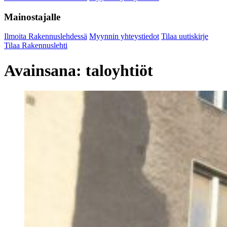
Mainostajalle
Ilmoita Rakennuslehdessä
Myynnin yhteystiedot
Tilaa uutiskirje
Tilaa Rakennuslehti
Avainsana:
taloyhtiöt