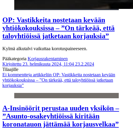
OP: Vastikkeita nostetaan kevään
yhtiökokouksissa – ”On tärkeää, että
taloyhtiöissä jatketaan korjauksia”
Kylmä alkutalvi vaikuttaa korotuspaineeseen.
Pääkategoria
Korjausrakentaminen
Kirjoitettu 23. helmikuuta 2024, 11:04
23.2.2024
Tilaajille
Ei kommentteja
artikkeliin OP: Vastikkeita nostetaan kevään
yhtiökokouksissa – ”On tärkeää, että taloyhtiöissä jatketaan
korjauksia”
A-Insinöörit perustaa uuden yksikön –
”Asunto-osakeyhtiöissä kiritään
koronatauon jättämää korjausvelkaa”