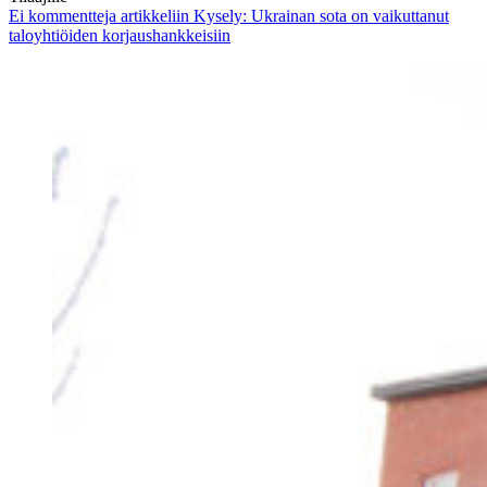
Ei kommentteja
artikkeliin Kysely: Ukrainan sota on vaikuttanut
taloyhtiöiden korjaushankkeisiin