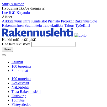
Siirry sisältöön
Hyödynnä 1kk/0€ diginäyte!
Lue lisää
Kirjaudu
Aiheet
Arkkitehtuuri
Infra
Kiinteistöt
Pientalo
Projektit
Rakennustuote
Rakentaminen
Suunnittelu
Talotekniikka
Talous
Työelämä
Kaikki mitä tietää pitää
Hae tältä sivustolta
Haku
Etusivu
100 tuoreinta
Suurimmat
100 tuoreinta
Keskustelut
Näköislehti
Tilaa Rakennuslehti
Uutiskirje
Toimitus
Yhteystiedot