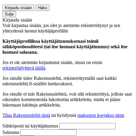
Kirjaudu sisään
Haku
Sulje
Kirjaudu sisään
Voit kirjautua sisään, jos olet jo aiemmin rekisteröitynyt ja sen
yhteydessä luonut käyttäjäprofiilin
Käyttäjäprofiilissa käyttäjätunnuksenasi toimii
sähköpostiosoitteesi (tai itse luomasi käyttäjätunnus) sekä itse
luomasi salasana.
Jos et ole aiemmin kirjautunut sisään, sinun on ensin
rekisteröidyttävä täällä
.
Jos sinulle tulee Rakennuslehti, rekisteröitymällä saat kaikki
rakennuslehti.fi-sisällöt luettavaksesi.
Jos sinulle ei tule Rakennuslehteä, voit silti rekisteröityä, jolloin saat
oikeuden kommentoida lukottomia artikkeleita, mutta et pääse
lukemaan lukittuja artikkeleita.
Tilaa Rakennuslehti tästä
tai hyödynnä
maksuton koejakso tästä
.
Sähköposti tai käyttäjätunnus
Salasana