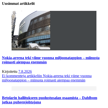
Uusimmat artikkelit
Nokia-areena teki viime vuonna miljoonatappion – miinusta
roimasti aiempaa enemmän
Kirjoitettu
7.8.2026
Ei kommentteja
artikkeliin Nokia-areena teki viime vuonna
miljoonatappion – miinusta roimasti aiempaa enemmän
Betolarin hallitukseen puolustusalan osaamista – Dahlbom
jatkaa puheenjohtajana