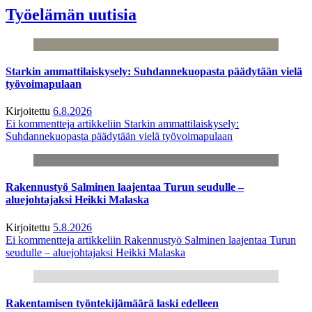
Työelämän uutisia
Starkin ammattilaiskysely: Suhdannekuopasta päädytään vielä
työvoimapulaan
Kirjoitettu
6.8.2026
Ei kommentteja
artikkeliin Starkin ammattilaiskysely:
Suhdannekuopasta päädytään vielä työvoimapulaan
Rakennustyö Salminen laajentaa Turun seudulle –
aluejohtajaksi Heikki Malaska
Kirjoitettu
5.8.2026
Ei kommentteja
artikkeliin Rakennustyö Salminen laajentaa Turun
seudulle – aluejohtajaksi Heikki Malaska
Rakentamisen työntekijämäärä laski edelleen