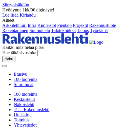
Siirry sisältöön
Hyödynnä 1kk/0€ diginäyte!
Lue lisää
Kirjaudu
Aiheet
Arkkitehtuuri
Infra
Kiinteistöt
Pientalo
Projektit
Rakennustuote
Rakentaminen
Suunnittelu
Talotekniikka
Talous
Työelämä
Kaikki mitä tietää pitää
Hae tältä sivustolta
Haku
Etusivu
100 tuoreinta
Suurimmat
100 tuoreinta
Keskustelut
Näköislehti
Tilaa Rakennuslehti
Uutiskirje
Toimitus
Yhteystiedot