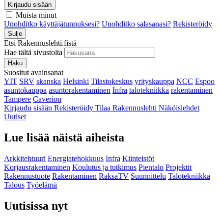
Kirjaudu sisään
Muista minut
Unohditko käyttäjätunnuksesi?
Unohditko salasanasi?
Rekisteröidy
Sulje
Etsi Rakennuslehti.fistä
Hae tältä sivustolta
Haku
Suositut avainsanat
YIT
SRV
skanska
Helsinki
Tilastokeskus
yrityskauppa
NCC
Espoo
asuntokauppa
asuntorakentaminen
Infra
talotekniikka
rakentaminen
Tampere
Caverion
Kirjaudu sisään
Rekisteröidy
Tilaa Rakennuslehti
Näköislehdet
Uutiset
Lue lisää näistä aiheista
Arkkitehtuuri
Energiatehokkuus
Infra
Kiinteistöt
Korjausrakentaminen
Koulutus ja tutkimus
Pientalo
Projektit
Rakennustuote
Rakentaminen
RaksaTV
Suunnittelu
Talotekniikka
Talous
Työelämä
Uutisissa nyt