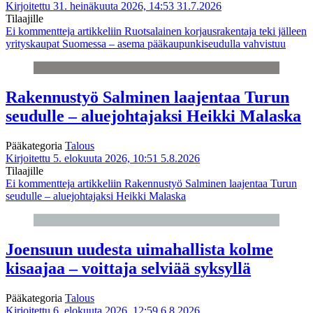
Kirjoitettu 31. heinäkuuta 2026, 14:53
31.7.2026
Tilaajille
Ei kommentteja
artikkeliin Ruotsalainen korjausrakentaja teki jälleen
yrityskaupat Suomessa – asema pääkaupunkiseudulla vahvistuu
Rakennustyö Salminen laajentaa Turun
seudulle – aluejohtajaksi Heikki Malaska
Pääkategoria
Talous
Kirjoitettu 5. elokuuta 2026, 10:51
5.8.2026
Tilaajille
Ei kommentteja
artikkeliin Rakennustyö Salminen laajentaa Turun
seudulle – aluejohtajaksi Heikki Malaska
Joensuun uudesta uimahallista kolme
kisaajaa – voittaja selviää syksyllä
Pääkategoria
Talous
Kirjoitettu 6. elokuuta 2026, 12:59
6.8.2026