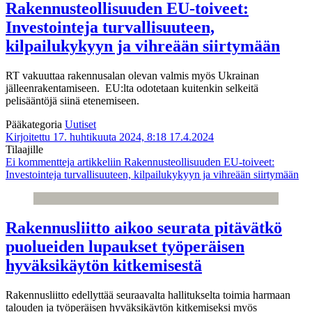
Rakennusteollisuuden EU-toiveet:
Investointeja turvallisuuteen,
kilpailukykyyn ja vihreään siirtymään
RT vakuuttaa rakennusalan olevan valmis myös Ukrainan
jälleenrakentamiseen. EU:lta odotetaan kuitenkin selkeitä
pelisääntöjä siinä etenemiseen.
Pääkategoria
Uutiset
Kirjoitettu 17. huhtikuuta 2024, 8:18
17.4.2024
Tilaajille
Ei kommentteja
artikkeliin Rakennusteollisuuden EU-toiveet:
Investointeja turvallisuuteen, kilpailukykyyn ja vihreään siirtymään
Rakennusliitto aikoo seurata pitävätkö
puolueiden lupaukset työperäisen
hyväksikäytön kitkemisestä
Rakennusliitto edellyttää seuraavalta hallitukselta toimia harmaan
talouden ja työperäisen hyväksikäytön kitkemiseksi myös