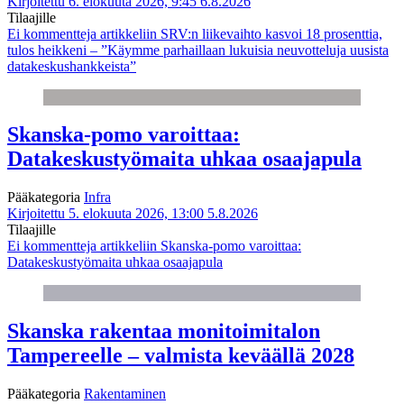
Kirjoitettu 6. elokuuta 2026, 9:45
6.8.2026
Tilaajille
Ei kommentteja
artikkeliin SRV:n liikevaihto kasvoi 18 prosenttia,
tulos heikkeni – ”Käymme parhaillaan lukuisia neuvotteluja uusista
datakeskushankkeista”
Skanska-pomo varoittaa:
Datakeskustyömaita uhkaa osaajapula
Pääkategoria
Infra
Kirjoitettu 5. elokuuta 2026, 13:00
5.8.2026
Tilaajille
Ei kommentteja
artikkeliin Skanska-pomo varoittaa:
Datakeskustyömaita uhkaa osaajapula
Skanska rakentaa monitoimitalon
Tampereelle – valmista keväällä 2028
Pääkategoria
Rakentaminen