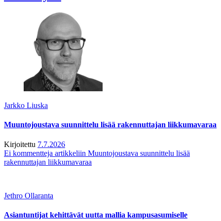
Jarkko Liuska
Muuntojoustava suunnittelu lisää rakennuttajan liikkumavaraa
Kirjoitettu
7.7.2026
Ei kommentteja
artikkeliin Muuntojoustava suunnittelu lisää
rakennuttajan liikkumavaraa
Jethro Ollaranta
Asiantuntijat kehittävät uutta mallia kampusasumiselle