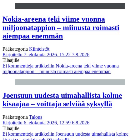
Nokia-areena teki viime vuonna
miljoonatappion – miinusta roimasti
aiempaa enemmän
Pääkategoria
Kiinteistöt
Kirjoitettu 7. elokuuta 2026, 15:22
7.8.2026
Tilaajille
Ei kommentteja
artikkeliin Nokia-areena teki viime vuonna
miljoonatappion – miinusta roimasti aiempaa enemmän
Joensuun uudesta uimahallista kolme
kisaajaa – voittaja selviää syksyllä
Pääkategoria
Talous
Kirjoitettu 6. elokuuta 2026, 12:59
6.8.2026
Tilaajille
Ei kommentteja
artikkeliin Joensuun uudesta uimahallista kolme
kisaajaa – voittaja selviää syksyllä