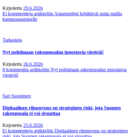
Kirjoitettu
29.6.2026
Ei kommentteja
artikkeliin Asiantuntijat kehittävät uutta mallia
kampusasumiselle
Tarkastaja
Nyt pohtimaan rakennusalan innostavia viestejä!
Kirjoitettu
26.6.2026
8 kommenttia
artikkeliin Nyt pohtimaan rakennusalan innostavia
viestejä!
Sari Suominen
Digitaalinen riippuvuus on strateginen riski, jota Suomen
rakennusala ei voi sivuuttaa
Kirjoitettu
25.6.2026
Ei kommentteja
artikkeliin Digitaalinen riippuvuus on strateginen
riski, jota Suomen rakennusala ei voi sivuuttaa