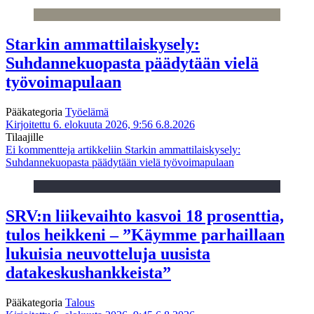
Starkin ammattilaiskysely:
Suhdannekuopasta päädytään vielä
työvoimapulaan
Pääkategoria
Työelämä
Kirjoitettu 6. elokuuta 2026, 9:56
6.8.2026
Tilaajille
Ei kommentteja
artikkeliin Starkin ammattilaiskysely:
Suhdannekuopasta päädytään vielä työvoimapulaan
SRV:n liikevaihto kasvoi 18 prosenttia,
tulos heikkeni – ”Käymme parhaillaan
lukuisia neuvotteluja uusista
datakeskushankkeista”
Pääkategoria
Talous