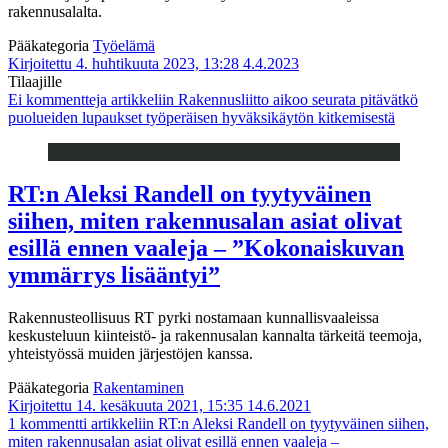
rakennusalalta.
Pääkategoria
Työelämä
Kirjoitettu 4. huhtikuuta 2023, 13:28
4.4.2023
Tilaajille
Ei kommentteja
artikkeliin Rakennusliitto aikoo seurata pitävätkö
puolueiden lupaukset työperäisen hyväksikäytön kitkemisestä
RT:n Aleksi Randell on tyytyväinen
siihen, miten rakennusalan asiat olivat
esillä ennen vaaleja – ”Kokonaiskuvan
ymmärrys lisääntyi”
Rakennusteollisuus RT pyrki nostamaan kunnallisvaaleissa
keskusteluun kiinteistö- ja rakennusalan kannalta tärkeitä teemoja,
yhteistyössä muiden järjestöjen kanssa.
Pääkategoria
Rakentaminen
Kirjoitettu 14. kesäkuuta 2021, 15:35
14.6.2021
1 kommentti
artikkeliin RT:n Aleksi Randell on tyytyväinen siihen,
miten rakennusalan asiat olivat esillä ennen vaaleja –