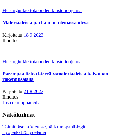
Helsingin kiertotalouden klusteriohjelma
Materiaaleista parhain on olemassa oleva
Kirjoitettu
18.9.2023
Ilmoitus
Helsingin kiertotalouden klusteriohjelma
Parempaa tietoa kierrätysmateriaaleista kaivataan
rakennusalalla
Kirjoitettu
21.8.2023
Ilmoitus
Lisää kumppaneilta
Näkökulmat
Toimitukselta
Vieraskynä
Kumppaniblogit
Työpaikat & työelämä