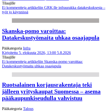
Tilaajille
Ei kommentteja
artikkeliin GRK:lle infraurakka datakeskuksesta –
työt jo käynnissä
Skanska-pomo varoittaa:
Datakeskustyömaita uhkaa osaajapula
Pääkategoria
Infra
Kirjoitettu 5. elokuuta 2026, 13:00
5.8.2026
Tilaajille
Ei kommentteja
artikkeliin Skanska-pomo varoittaa:
Datakeskustyömaita uhkaa osaajapula
Ruotsalainen korjausrakentaja teki
jälleen yrityskaupat Suomessa – asema
pääkaupunkiseudulla vahvistuu
Pääkategoria
Talous