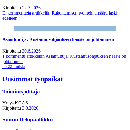
Kirjoitettu
22.7.2026
Ei kommentteja
artikkeliin Rakentamisen työntekijämäärä laski
edelleen
Asiantuntija: Kustannusohjauksen haaste on johtaminen
Kirjoitettu
30.6.2026
1 kommentti
artikkeliin Asiantuntija: Kustannusohjauksen haaste on
johtaminen
Lisää uutisia
Uusimmat työpaikat
Toimitusjohtaja
Yritys
KOAS
Kirjoitettu
3.8.2026
Suunnittelupäällikkö