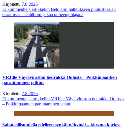
Kirjoitettu
7.8.2026
Ei kommentteja
artikkeliin Betolarin hallitukseen puolustusalan
osaamista – Dahlbom jatkaa puheenjohtajana
VRJ:lle Väyläviraston tieurakka Oulusta – Poikkimaantien
parantaminen jatkuu
Kirjoitettu
7.8.2026
Ei kommentteja
artikkeliin VRJ:lle Väyläviraston tieurakka Oulusta
– Poikkimaantien parantaminen jatkuu
Sahateollisuudella edelleen synkät näkymät – kiusana korkea