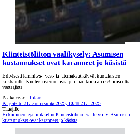
Kiinteistöliiton vaalikysely: Asumisen
kustannukset ovat karanneet jo käsistä
Erityisesti lämmitys-, vesi- ja jätemaksut käyvät kuntalaisten
kukkarolle. Kiinteistöveron tasoa piti liian korkeana 63 prosenttia
vastaajista.
Pääkategoria
Talous
Kirjoitettu 21. tammikuuta 2025, 10:48
21.1.2025
Tilaajille
Ei kommentteja
artikkeliin Kiinteistöliiton vaalikysely: Asumisen
kustannukset ovat karanneet jo käsistä