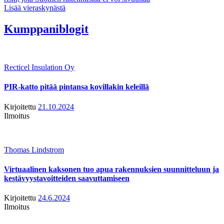
Lisää vieraskynästä
Kumppaniblogit
Recticel Insulation Oy
PIR-katto pitää pintansa kovillakin keleillä
Kirjoitettu
21.10.2024
Ilmoitus
Thomas Lindstrom
Virtuaalinen kaksonen tuo apua rakennuksien suunnitteluun ja
kestävyystavoitteiden saavuttamiseen
Kirjoitettu
24.6.2024
Ilmoitus