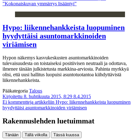
”Kokonaiskuvan ymmärrys lisääntyi”
Hypo: liikennehankkeista luopuminen
hyydyttäisi asuntomarkkinoiden
viriämisen
Hypon näkemys kasvukeskusten asuntomarkkinoiden
tulevaisuudesta on toistaiseksi positiivisen neutraali ja odottava,
ilmenee tänään julkistetusta markkina-arviosta. Pahinta myrkkyä
olisi, että uusi hallitus luopuisi asuntotuotantoa kiihdyttävistä
liikennehankkeista.
Pääkategoria
Talous
Kirjoitettu 8. huhtikuuta 2015, 8:29
8.4.2015
Ei kommentteja
artikkeliin Hypo: liikennehankkeista luopuminen
hyydyttäisi asuntomarkkinoiden viriämisen
Rakennuslehden luetuimmat
Tänään
Tällä viikolla
Tässä kuussa