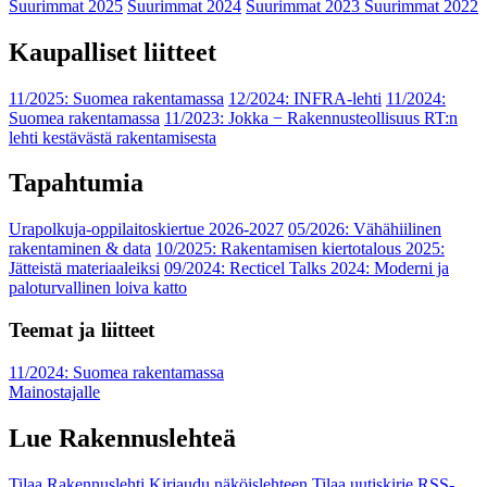
Suurimmat 2025
Suurimmat 2024
Suurimmat 2023
Suurimmat 2022
Kaupalliset liitteet
11/2025: Suomea rakentamassa
12/2024: INFRA-lehti
11/2024:
Suomea rakentamassa
11/2023: Jokka − Rakennusteollisuus RT:n
lehti kestävästä rakentamisesta
Tapahtumia
Urapolkuja-oppilaitoskiertue 2026-2027
05/2026: Vähähiilinen
rakentaminen & data
10/2025: Rakentamisen kiertotalous 2025:
Jätteistä materiaaleiksi
09/2024: Recticel Talks 2024: Moderni ja
paloturvallinen loiva katto
Teemat ja liitteet
11/2024: Suomea rakentamassa
Mainostajalle
Lue Rakennuslehteä
Tilaa Rakennuslehti
Kirjaudu näköislehteen
Tilaa uutiskirje
RSS-