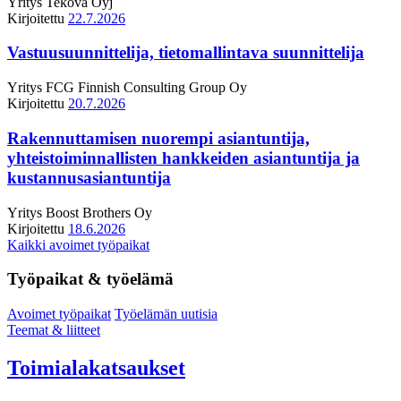
Yritys
Tekova Oyj
Kirjoitettu
22.7.2026
Vastuusuunnittelija, tietomallintava suunnittelija
Yritys
FCG Finnish Consulting Group Oy
Kirjoitettu
20.7.2026
Rakennuttamisen nuorempi asiantuntija,
yhteistoiminnallisten hankkeiden asiantuntija ja
kustannusasiantuntija
Yritys
Boost Brothers Oy
Kirjoitettu
18.6.2026
Kaikki avoimet työpaikat
Työpaikat & työelämä
Avoimet työpaikat
Työelämän uutisia
Teemat & liitteet
Toimialakatsaukset