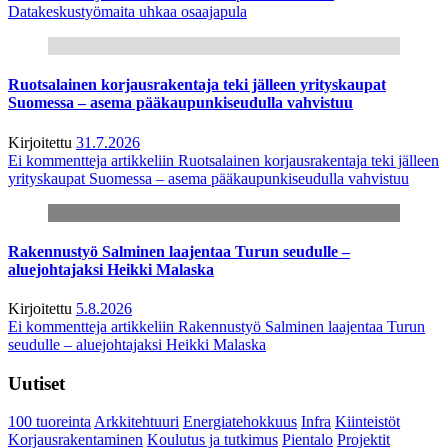
Datakeskustyömaita uhkaa osaajapula
Ruotsalainen korjausrakentaja teki jälleen yrityskaupat
Suomessa – asema pääkaupunkiseudulla vahvistuu
Kirjoitettu
31.7.2026
Ei kommentteja
artikkeliin Ruotsalainen korjausrakentaja teki jälleen
yrityskaupat Suomessa – asema pääkaupunkiseudulla vahvistuu
Rakennustyö Salminen laajentaa Turun seudulle –
aluejohtajaksi Heikki Malaska
Kirjoitettu
5.8.2026
Ei kommentteja
artikkeliin Rakennustyö Salminen laajentaa Turun
seudulle – aluejohtajaksi Heikki Malaska
Uutiset
100 tuoreinta
Arkkitehtuuri
Energiatehokkuus
Infra
Kiinteistöt
Korjausrakentaminen
Koulutus ja tutkimus
Pientalo
Projektit