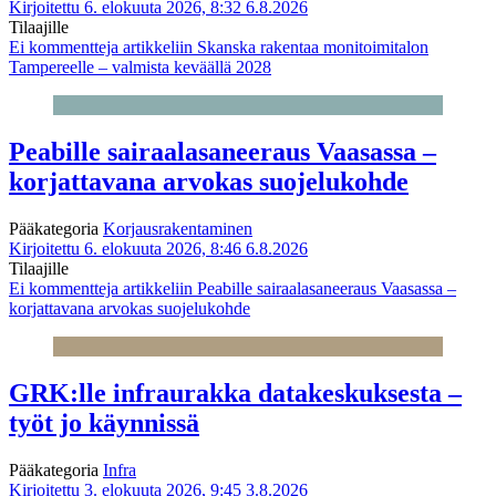
Kirjoitettu 6. elokuuta 2026, 8:32
6.8.2026
Tilaajille
Ei kommentteja
artikkeliin Skanska rakentaa monitoimitalon
Tampereelle – valmista keväällä 2028
Peabille sairaalasaneeraus Vaasassa –
korjattavana arvokas suojelukohde
Pääkategoria
Korjausrakentaminen
Kirjoitettu 6. elokuuta 2026, 8:46
6.8.2026
Tilaajille
Ei kommentteja
artikkeliin Peabille sairaalasaneeraus Vaasassa –
korjattavana arvokas suojelukohde
GRK:lle infraurakka datakeskuksesta –
työt jo käynnissä
Pääkategoria
Infra
Kirjoitettu 3. elokuuta 2026, 9:45
3.8.2026