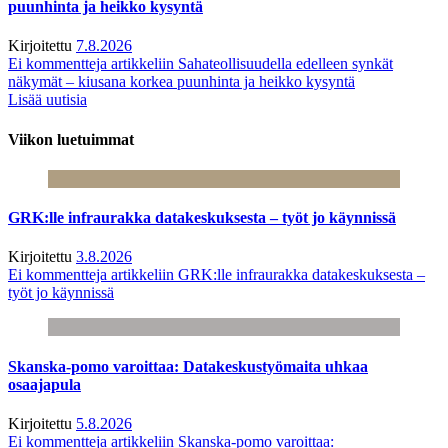
puunhinta ja heikko kysyntä
Kirjoitettu
7.8.2026
Ei kommentteja
artikkeliin Sahateollisuudella edelleen synkät
näkymät – kiusana korkea puunhinta ja heikko kysyntä
Lisää uutisia
Viikon luetuimmat
GRK:lle infraurakka datakeskuksesta – työt jo käynnissä
Kirjoitettu
3.8.2026
Ei kommentteja
artikkeliin GRK:lle infraurakka datakeskuksesta –
työt jo käynnissä
Skanska-pomo varoittaa: Datakeskustyömaita uhkaa
osaajapula
Kirjoitettu
5.8.2026
Ei kommentteja
artikkeliin Skanska-pomo varoittaa: