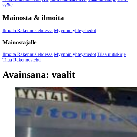
syöte
Mainosta & ilmoita
Ilmoita Rakennuslehdessä
Myynnin yhteystiedot
Mainostajalle
Ilmoita Rakennuslehdessä
Myynnin yhteystiedot
Tilaa uutiskirje
Tilaa Rakennuslehti
Avainsana:
vaalit