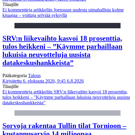
Tilaajille
Ei kommentteja
artikkeliin Joensuun uudesta uimahallista kolme
kisaajaa – voittaja selviää syksyllä
SRV:n liikevaihto kasvoi 18 prosenttia,
tulos heikkeni – ”Käymme parhaillaan
lukuisia neuvotteluja uusista
datakeskushankkeista”
Pääkategoria
Talous
Kirjoitettu 6. elokuuta 2026, 9:45
6.8.2026
Tilaajille
Ei kommentteja
artikkeliin SRV:n liikevaihto kasvoi 18 prosenttia,
tulos heikkeni – ”Käymme parhaillaan lukuisia neuvotteluja uusista
datakeskushankkeista”
Sorvoja rakentaa Tullin tilat Tornioon –
kustannusarvio 14 miljoonaa