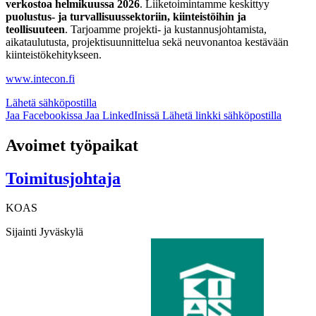
verkostoa helmikuussa 2026
. Liiketoimintamme keskittyy
puolustus- ja turvallisuussektoriin, kiinteistöihin ja
teollisuuteen
. Tarjoamme projekti- ja kustannusjohtamista,
aikataulutusta, projektisuunnittelua sekä neuvonantoa kestävään
kiinteistökehitykseen.
www.intecon.fi
Lähetä sähköpostilla
Jaa Facebookissa
Jaa LinkedInissä
Lähetä linkki sähköpostilla
Avoimet työpaikat
Toimitusjohtaja
KOAS
Sijainti
Jyväskylä