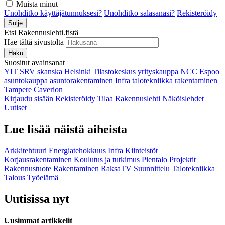
Muista minut
Unohditko käyttäjätunnuksesi?
Unohditko salasanasi?
Rekisteröidy
Sulje
Etsi Rakennuslehti.fistä
Hae tältä sivustolta
Haku
Suositut avainsanat
YIT
SRV
skanska
Helsinki
Tilastokeskus
yrityskauppa
NCC
Espoo
asuntokauppa
asuntorakentaminen
Infra
talotekniikka
rakentaminen
Tampere
Caverion
Kirjaudu sisään
Rekisteröidy
Tilaa Rakennuslehti
Näköislehdet
Uutiset
Lue lisää näistä aiheista
Arkkitehtuuri
Energiatehokkuus
Infra
Kiinteistöt
Korjausrakentaminen
Koulutus ja tutkimus
Pientalo
Projektit
Rakennustuote
Rakentaminen
RaksaTV
Suunnittelu
Talotekniikka
Talous
Työelämä
Uutisissa nyt
Uusimmat artikkelit