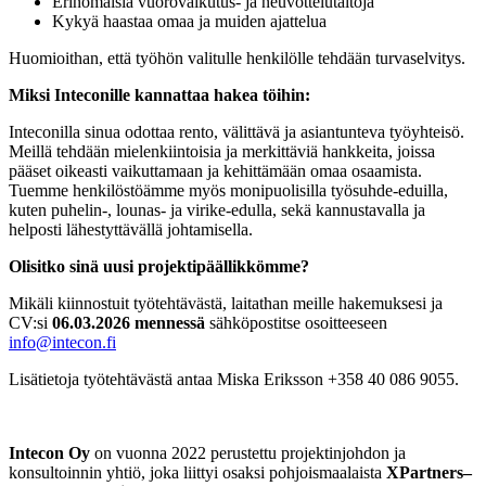
Erinomaisia vuorovaikutus- ja neuvottelutaitoja
Kykyä haastaa omaa ja muiden ajattelua
Huomioithan, että työhön valitulle henkilölle tehdään turvaselvitys.
Miksi Inteconille kannattaa hakea töihin:
Inteconilla sinua odottaa rento, välittävä ja asiantunteva työyhteisö.
Meillä tehdään mielenkiintoisia ja merkittäviä hankkeita, joissa
pääset oikeasti vaikuttamaan ja kehittämään omaa osaamista.
Tuemme henkilöstöämme myös monipuolisilla työsuhde-eduilla,
kuten puhelin-, lounas- ja virike-edulla, sekä kannustavalla ja
helposti lähestyttävällä johtamisella.
Olisitko sinä uusi projektipäällikkömme?
Mikäli kiinnostuit työtehtävästä, laitathan meille hakemuksesi ja
CV:si
06.03.2026 mennessä
sähköpostitse osoitteeseen
info@intecon.fi
Lisätietoja työtehtävästä antaa Miska Eriksson +358 40 086 9055.
Intecon Oy
on vuonna 2022 perustettu projektinjohdon ja
konsultoinnin yhtiö, joka liittyi osaksi pohjoismaalaista
XPartners–