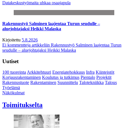
Datakeskustyömaita uhkaa osaajapula
Rakennustyö Salminen laajentaa Turun seudulle –
aluejohtajaksi Heikki Malaska
Kirjoitettu
5.8.2026
Ei kommentteja
artikkeliin Rakennustyö Salminen laajentaa Turun
seudulle – aluejohtajaksi Heikki Malaska
Uutiset
100 tuoreinta
Arkkitehtuuri
Energiatehokkuus
Infra
Kiinteistöt
Korjausrakentaminen
Koulutus ja tutkimus
Pientalo
Projektit
Rakennustuote
Rakentaminen
Suunnittelu
Talotekniikka
Talous
Työelämä
Näkökulmat
Toimitukselta