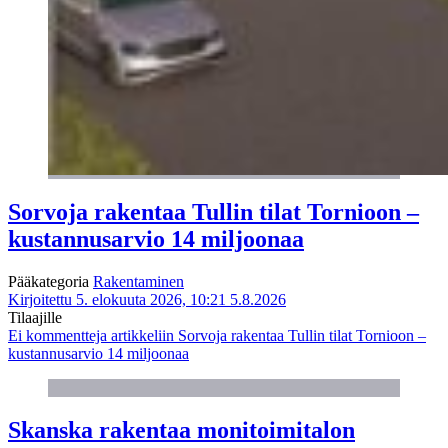
Sorvoja rakentaa Tullin tilat Tornioon –
kustannusarvio 14 miljoonaa
Pääkategoria
Rakentaminen
Kirjoitettu 5. elokuuta 2026, 10:21
5.8.2026
Tilaajille
Ei kommentteja
artikkeliin Sorvoja rakentaa Tullin tilat Tornioon –
kustannusarvio 14 miljoonaa
Skanska rakentaa monitoimitalon