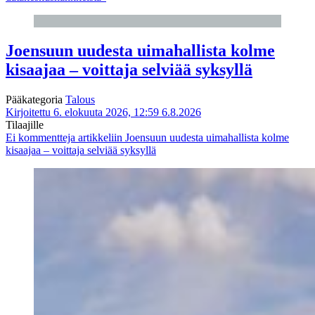
Joensuun uudesta uimahallista kolme
kisaajaa – voittaja selviää syksyllä
Pääkategoria
Talous
Kirjoitettu 6. elokuuta 2026, 12:59
6.8.2026
Tilaajille
Ei kommentteja
artikkeliin Joensuun uudesta uimahallista kolme
kisaajaa – voittaja selviää syksyllä