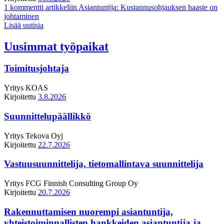
1 kommentti
artikkeliin Asiantuntija: Kustannusohjauksen haaste on
johtaminen
Lisää uutisia
Uusimmat työpaikat
Toimitusjohtaja
Yritys
KOAS
Kirjoitettu
3.8.2026
Suunnittelupäällikkö
Yritys
Tekova Oyj
Kirjoitettu
22.7.2026
Vastuusuunnittelija, tietomallintava suunnittelija
Yritys
FCG Finnish Consulting Group Oy
Kirjoitettu
20.7.2026
Rakennuttamisen nuorempi asiantuntija,
yhteistoiminnallisten hankkeiden asiantuntija ja