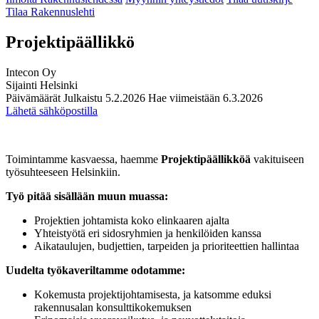
Tilaa Rakennuslehti
Projektipäällikkö
Intecon Oy
Sijainti
Helsinki
Päivämäärät
Julkaistu
5.2.2026
Hae viimeistään
6.3.2026
Lähetä sähköpostilla
Toimintamme kasvaessa, haemme
Projektipäällikköä
vakituiseen
työsuhteeseen Helsinkiin.
Työ pitää sisällään muun muassa:
Projektien johtamista koko elinkaaren ajalta
Yhteistyötä eri sidosryhmien ja henkilöiden kanssa
Aikataulujen, budjettien, tarpeiden ja prioriteettien hallintaa
Uudelta työkaveriltamme odotamme:
Kokemusta projektijohtamisesta, ja katsomme eduksi
rakennusalan konsulttikokemuksen