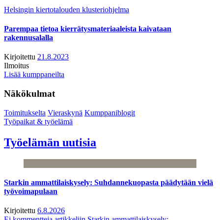
Helsingin kiertotalouden klusteriohjelma
Parempaa tietoa kierrätysmateriaaleista kaivataan
rakennusalalla
Kirjoitettu
21.8.2023
Ilmoitus
Lisää kumppaneilta
Näkökulmat
Toimitukselta
Vieraskynä
Kumppaniblogit
Työpaikat & työelämä
Työelämän uutisia
Starkin ammattilaiskysely: Suhdannekuopasta päädytään vielä
työvoimapulaan
Kirjoitettu
6.8.2026
Ei kommentteja
artikkeliin Starkin ammattilaiskysely: