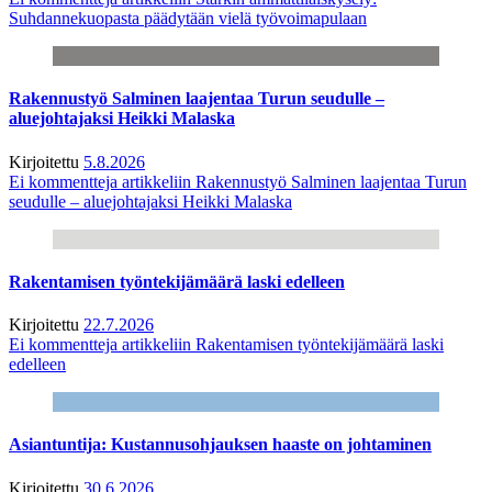
Suhdannekuopasta päädytään vielä työvoimapulaan
Rakennustyö Salminen laajentaa Turun seudulle –
aluejohtajaksi Heikki Malaska
Kirjoitettu
5.8.2026
Ei kommentteja
artikkeliin Rakennustyö Salminen laajentaa Turun
seudulle – aluejohtajaksi Heikki Malaska
Rakentamisen työntekijämäärä laski edelleen
Kirjoitettu
22.7.2026
Ei kommentteja
artikkeliin Rakentamisen työntekijämäärä laski
edelleen
Asiantuntija: Kustannusohjauksen haaste on johtaminen
Kirjoitettu
30.6.2026