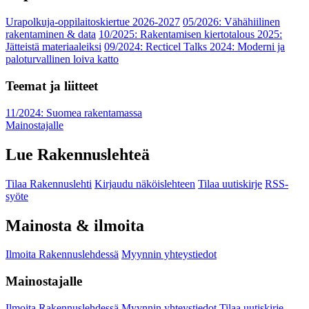
Urapolkuja-oppilaitoskiertue 2026-2027
05/2026: Vähähiilinen
rakentaminen & data
10/2025: Rakentamisen kiertotalous 2025:
Jätteistä materiaaleiksi
09/2024: Recticel Talks 2024: Moderni ja
paloturvallinen loiva katto
Teemat ja liitteet
11/2024: Suomea rakentamassa
Mainostajalle
Lue Rakennuslehteä
Tilaa Rakennuslehti
Kirjaudu näköislehteen
Tilaa uutiskirje
RSS-
syöte
Mainosta & ilmoita
Ilmoita Rakennuslehdessä
Myynnin yhteystiedot
Mainostajalle
Ilmoita Rakennuslehdessä
Myynnin yhteystiedot
Tilaa uutiskirje