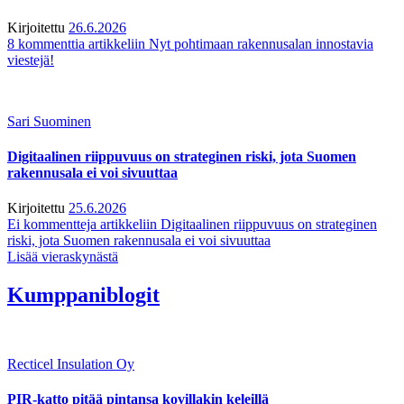
Kirjoitettu
26.6.2026
8 kommenttia
artikkeliin Nyt pohtimaan rakennusalan innostavia
viestejä!
Sari Suominen
Digitaalinen riippuvuus on strateginen riski, jota Suomen
rakennusala ei voi sivuuttaa
Kirjoitettu
25.6.2026
Ei kommentteja
artikkeliin Digitaalinen riippuvuus on strateginen
riski, jota Suomen rakennusala ei voi sivuuttaa
Lisää vieraskynästä
Kumppaniblogit
Recticel Insulation Oy
PIR-katto pitää pintansa kovillakin keleillä