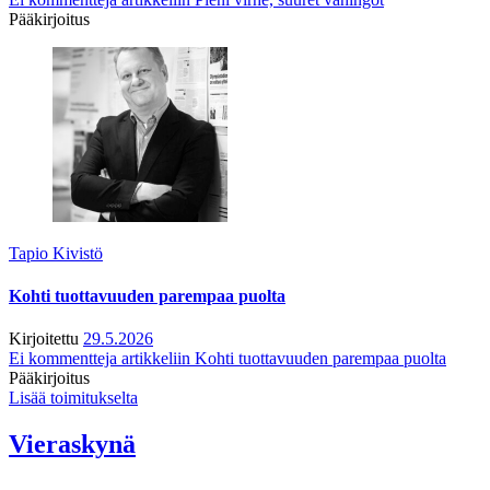
Pääkirjoitus
Tapio Kivistö
Kohti tuottavuuden parempaa puolta
Kirjoitettu
29.5.2026
Ei kommentteja
artikkeliin Kohti tuottavuuden parempaa puolta
Pääkirjoitus
Lisää toimitukselta
Vieraskynä