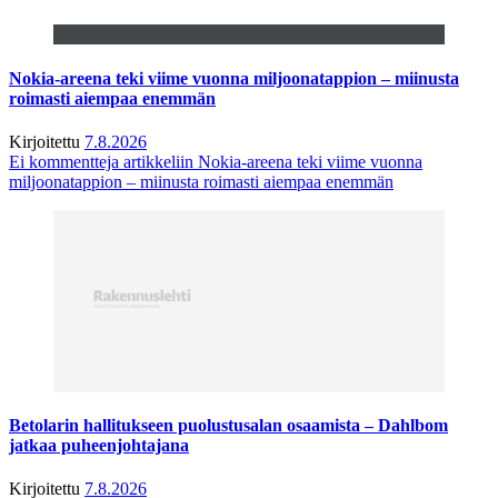
Nokia-areena teki viime vuonna miljoonatappion – miinusta
roimasti aiempaa enemmän
Kirjoitettu
7.8.2026
Ei kommentteja
artikkeliin Nokia-areena teki viime vuonna
miljoonatappion – miinusta roimasti aiempaa enemmän
Betolarin hallitukseen puolustusalan osaamista – Dahlbom
jatkaa puheenjohtajana
Kirjoitettu
7.8.2026