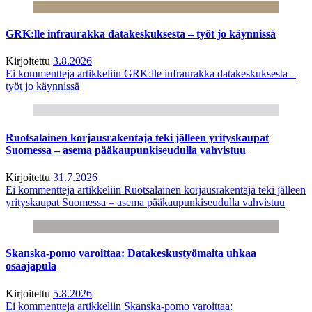
GRK:lle infraurakka datakeskuksesta – työt jo käynnissä
Kirjoitettu
3.8.2026
Ei kommentteja
artikkeliin GRK:lle infraurakka datakeskuksesta –
työt jo käynnissä
Ruotsalainen korjausrakentaja teki jälleen yrityskaupat
Suomessa – asema pääkaupunkiseudulla vahvistuu
Kirjoitettu
31.7.2026
Ei kommentteja
artikkeliin Ruotsalainen korjausrakentaja teki jälleen
yrityskaupat Suomessa – asema pääkaupunkiseudulla vahvistuu
Skanska-pomo varoittaa: Datakeskustyömaita uhkaa
osaajapula
Kirjoitettu
5.8.2026
Ei kommentteja
artikkeliin Skanska-pomo varoittaa: