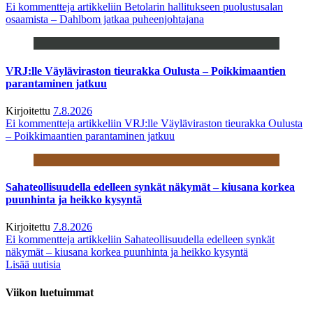
Ei kommentteja
artikkeliin Betolarin hallitukseen puolustusalan
osaamista – Dahlbom jatkaa puheenjohtajana
VRJ:lle Väyläviraston tieurakka Oulusta – Poikkimaantien
parantaminen jatkuu
Kirjoitettu
7.8.2026
Ei kommentteja
artikkeliin VRJ:lle Väyläviraston tieurakka Oulusta
– Poikkimaantien parantaminen jatkuu
Sahateollisuudella edelleen synkät näkymät – kiusana korkea
puunhinta ja heikko kysyntä
Kirjoitettu
7.8.2026
Ei kommentteja
artikkeliin Sahateollisuudella edelleen synkät
näkymät – kiusana korkea puunhinta ja heikko kysyntä
Lisää uutisia
Viikon luetuimmat