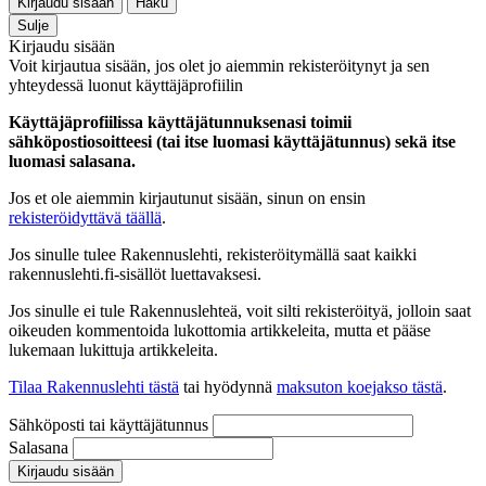
Kirjaudu sisään
Haku
Sulje
Kirjaudu sisään
Voit kirjautua sisään, jos olet jo aiemmin rekisteröitynyt ja sen
yhteydessä luonut käyttäjäprofiilin
Käyttäjäprofiilissa käyttäjätunnuksenasi toimii
sähköpostiosoitteesi (tai itse luomasi käyttäjätunnus) sekä itse
luomasi salasana.
Jos et ole aiemmin kirjautunut sisään, sinun on ensin
rekisteröidyttävä täällä
.
Jos sinulle tulee Rakennuslehti, rekisteröitymällä saat kaikki
rakennuslehti.fi-sisällöt luettavaksesi.
Jos sinulle ei tule Rakennuslehteä, voit silti rekisteröityä, jolloin saat
oikeuden kommentoida lukottomia artikkeleita, mutta et pääse
lukemaan lukittuja artikkeleita.
Tilaa Rakennuslehti tästä
tai hyödynnä
maksuton koejakso tästä
.
Sähköposti tai käyttäjätunnus
Salasana
Kirjaudu sisään