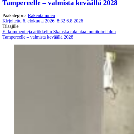
Tampereelle – valmista keväällä 2028
Pääkategoria
Rakentaminen
Kirjoitettu 6. elokuuta 2026, 8:32
6.8.2026
Tilaajille
Ei kommentteja
artikkeliin Skanska rakentaa monitoimitalon
Tampereelle – valmista keväällä 2028