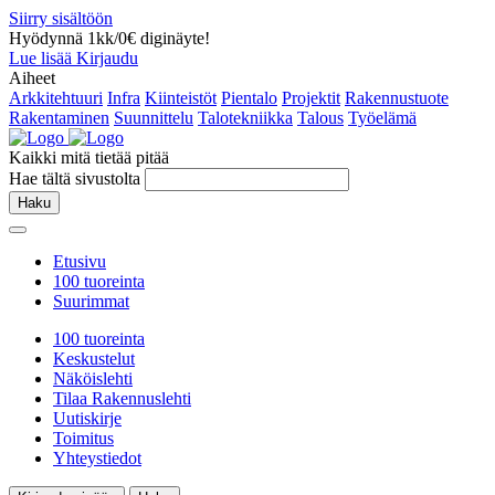
Siirry sisältöön
Hyödynnä 1kk/0€ diginäyte!
Lue lisää
Kirjaudu
Aiheet
Arkkitehtuuri
Infra
Kiinteistöt
Pientalo
Projektit
Rakennustuote
Rakentaminen
Suunnittelu
Talotekniikka
Talous
Työelämä
Kaikki mitä tietää pitää
Hae tältä sivustolta
Haku
Etusivu
100 tuoreinta
Suurimmat
100 tuoreinta
Keskustelut
Näköislehti
Tilaa Rakennuslehti
Uutiskirje
Toimitus
Yhteystiedot