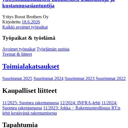
kustannusasiantuntija
Yritys
Boost Brothers Oy
Kirjoitettu
18.6.2026
Kaikki avoimet työpaikat
Työpaikat & työelämä
Avoimet työpaikat
Työelämän uutisia
Teemat & liitteet
Toimialakatsaukset
Suurimmat 2025
Suurimmat 2024
Suurimmat 2023
Suurimmat 2022
Kaupalliset liitteet
11/2025: Suomea rakentamassa
12/2024: INFRA-lehti
11/2024:
Suomea rakentamassa
11/2023: Jokka − Rakennusteollisuus RT:n
lehti kestävästä rakentamisesta
Tapahtumia