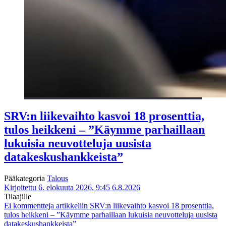
SRV:n liikevaihto kasvoi 18 prosenttia,
tulos heikkeni – ”Käymme parhaillaan
lukuisia neuvotteluja uusista
datakeskushankkeista”
Pääkategoria
Talous
Kirjoitettu 6. elokuuta 2026, 9:45
6.8.2026
Tilaajille
Ei kommentteja
artikkeliin SRV:n liikevaihto kasvoi 18 prosenttia,
tulos heikkeni – ”Käymme parhaillaan lukuisia neuvotteluja uusista
datakeskushankkeista”