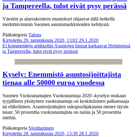
ja Tampereella, tulot eivät pysy perässä
Väestön ja aluerakenteen muutokset ohjaavat tällä hetkellä
merkittävimmin Suomen asuntomarkkinoiden kehitystä.
Pääkategoria
Talous
Kirjoitettu 29. tammikuuta 2020, 13:02
29.1.2020
Ei kommentteja
artikkeliin Asuntojen hinnat karkaavat Helsingissä
ja Tampereella, tulot eivät pysy perässä
Kysely: Enemmistö asuntosijoittajista
tienaa alle 50000 euroa vuodessa
Suomen Vuokranantajien Vuokranantaja 2020 -kyselyn mukaan
tyypillinen yksityinen vuokranantaja on keskituloinen palkansaaja
tai eläkeläinen. Asuntosijoittajien sukupuolijakauma menee täysin
tasan: 50 prosenttia vuokranantajista on naisia ja 50 prosenttia
miehiä.
Pääkategoria
Sijoittaminen
Kirjoitettu 28. tammikuuta 2020, 13:39
28.1.2020