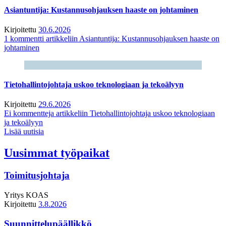
Asiantuntija: Kustannusohjauksen haaste on johtaminen
Kirjoitettu
30.6.2026
1 kommentti
artikkeliin Asiantuntija: Kustannusohjauksen haaste on
johtaminen
Tietohallintojohtaja uskoo teknologiaan ja tekoälyyn
Kirjoitettu
29.6.2026
Ei kommentteja
artikkeliin Tietohallintojohtaja uskoo teknologiaan
ja tekoälyyn
Lisää uutisia
Uusimmat työpaikat
Toimitusjohtaja
Yritys
KOAS
Kirjoitettu
3.8.2026
Suunnittelupäällikkö