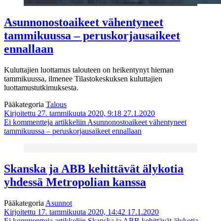
Asunnonostoaikeet vähentyneet
tammikuussa – peruskorjausaikeet
ennallaan
Kuluttajien luottamus talouteen on heikentynyt hieman
tammikuussa, ilmenee Tilastokeskuksen kuluttajien
luottamustutkimuksesta.
Pääkategoria
Talous
Kirjoitettu 27. tammikuuta 2020, 9:18
27.1.2020
Ei kommentteja
artikkeliin Asunnonostoaikeet vähentyneet
tammikuussa – peruskorjausaikeet ennallaan
Skanska ja ABB kehittävät älykotia
yhdessä Metropolian kanssa
Pääkategoria
Asunnot
Kirjoitettu 17. tammikuuta 2020, 14:42
17.1.2020
Ei kommentteja
artikkeliin Skanska ja ABB kehittävät älykotia