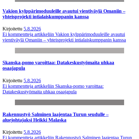
Vakion kylppärimoduuleille avautui vientiväylä Omaniin –
yhteisprojekti intialaiskumppanin kanssa
Kirjoitettu
5.8.2026
Ei kommentteja
artikkeliin Vakion kylppärimoduuleille avautui
vientiväylä Omaniin – yhteisprojekti intialaiskumppanin kanssa
Skanska-pomo varoittaa: Datakeskustyömaita uhkaa
osaajapula
Kirjoitettu
5.8.2026
Ei kommentteja
artikkeliin Skanska-pomo varoittaa:
Datakeskustyömaita uhkaa osaajapula
Rakennustyö Salminen laajentaa Turun seudulle –
aluejohtajaksi Heikki Malaska
Kirjoitettu
5.8.2026
Ei kommentteja
artikkeliin Rakennustyö Salminen laajentaa Turun