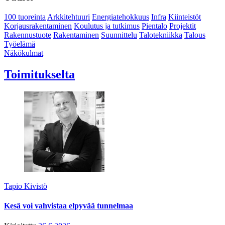
100 tuoreinta
Arkkitehtuuri
Energiatehokkuus
Infra
Kiinteistöt
Korjausrakentaminen
Koulutus ja tutkimus
Pientalo
Projektit
Rakennustuote
Rakentaminen
Suunnittelu
Talotekniikka
Talous
Työelämä
Näkökulmat
Toimitukselta
Tapio Kivistö
Kesä voi vahvistaa elpyvää tunnelmaa