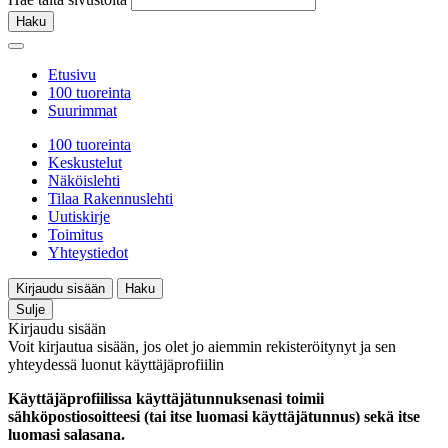
Haku
Etusivu
100 tuoreinta
Suurimmat
100 tuoreinta
Keskustelut
Näköislehti
Tilaa Rakennuslehti
Uutiskirje
Toimitus
Yhteystiedot
Kirjaudu sisään
Haku
Sulje
Kirjaudu sisään
Voit kirjautua sisään, jos olet jo aiemmin rekisteröitynyt ja sen
yhteydessä luonut käyttäjäprofiilin
Käyttäjäprofiilissa käyttäjätunnuksenasi toimii
sähköpostiosoitteesi (tai itse luomasi käyttäjätunnus) sekä itse
luomasi salasana.