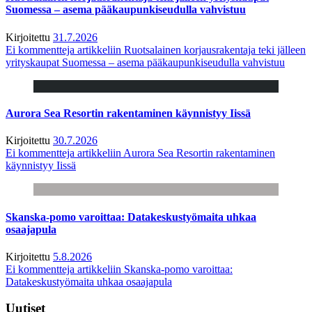
Suomessa – asema pääkaupunkiseudulla vahvistuu
Kirjoitettu
31.7.2026
Ei kommentteja
artikkeliin Ruotsalainen korjausrakentaja teki jälleen
yrityskaupat Suomessa – asema pääkaupunkiseudulla vahvistuu
Aurora Sea Resortin rakentaminen käynnistyy Iissä
Kirjoitettu
30.7.2026
Ei kommentteja
artikkeliin Aurora Sea Resortin rakentaminen
käynnistyy Iissä
Skanska-pomo varoittaa: Datakeskustyömaita uhkaa
osaajapula
Kirjoitettu
5.8.2026
Ei kommentteja
artikkeliin Skanska-pomo varoittaa:
Datakeskustyömaita uhkaa osaajapula
Uutiset