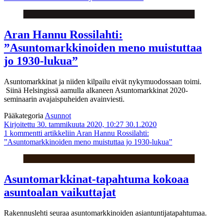
Aran Hannu Rossilahti:
”Asuntomarkkinoiden meno muistuttaa
jo 1930-lukua”
Asuntomarkkinat ja niiden kilpailu eivät nykymuodossaan toimi.
Siinä Helsingissä aamulla alkaneen Asuntomarkkinat 2020-
seminaarin avajaispuheiden avainviesti.
Pääkategoria
Asunnot
Kirjoitettu 30. tammikuuta 2020, 10:27
30.1.2020
1 kommentti
artikkeliin Aran Hannu Rossilahti:
”Asuntomarkkinoiden meno muistuttaa jo 1930-lukua”
Asuntomarkkinat-tapahtuma kokoaa
asuntoalan vaikuttajat
Rakennuslehti seuraa asuntomarkkinoiden asiantuntijatapahtumaa.