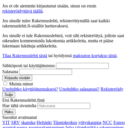
Jos et ole aiemmin kirjautunut sisään, sinun on ensin
rekisteröidyttävä täällä
.
Jos sinulle tulee Rakennuslehti, rekisteröitymällä saat kaikki
rakennuslehti.fi-sisällöt luettavaksesi.
Jos sinulle ei tule Rakennuslehteä, voit silti rekisteröityä, jolloin saat
oikeuden kommentoida lukottomia artikkeleita, mutta et pääse
lukemaan lukittuja artikkeleita.
Tilaa Rakennuslehti tästä
tai hyödynnä
maksuton koejakso tästä
.
Sähköposti tai käyttäjätunnus
Salasana
Kirjaudu sisään
Muista minut
Unohditko käyttäjätunnuksesi?
Unohditko salasanasi?
Rekisteröidy
Sulje
Etsi Rakennuslehti.fistä
Hae tältä sivustolta
Haku
Suositut avainsanat
YIT
SRV
skanska
Helsinki
Tilastokeskus
yrityskauppa
NCC
Espoo
asuntokauppa
asuntorakentaminen
Infra
talotekniikka
rakentaminen