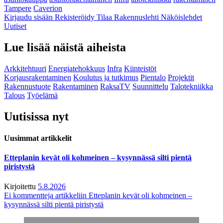
Tampere
Caverion
Kirjaudu sisään
Rekisteröidy
Tilaa Rakennuslehti
Näköislehdet
Uutiset
Lue lisää näistä aiheista
Arkkitehtuuri
Energiatehokkuus
Infra
Kiinteistöt
Korjausrakentaminen
Koulutus ja tutkimus
Pientalo
Projektit
Rakennustuote
Rakentaminen
RaksaTV
Suunnittelu
Talotekniikka
Talous
Työelämä
Uutisissa nyt
Uusimmat artikkelit
Etteplanin kevät oli kohmeinen – kysynnässä silti pientä
piristystä
Kirjoitettu
5.8.2026
Ei kommentteja
artikkeliin Etteplanin kevät oli kohmeinen –
kysynnässä silti pientä piristystä