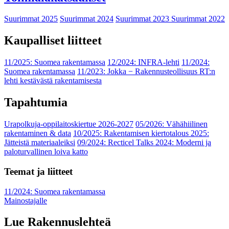
Suurimmat 2025
Suurimmat 2024
Suurimmat 2023
Suurimmat 2022
Kaupalliset liitteet
11/2025: Suomea rakentamassa
12/2024: INFRA-lehti
11/2024:
Suomea rakentamassa
11/2023: Jokka − Rakennusteollisuus RT:n
lehti kestävästä rakentamisesta
Tapahtumia
Urapolkuja-oppilaitoskiertue 2026-2027
05/2026: Vähähiilinen
rakentaminen & data
10/2025: Rakentamisen kiertotalous 2025:
Jätteistä materiaaleiksi
09/2024: Recticel Talks 2024: Moderni ja
paloturvallinen loiva katto
Teemat ja liitteet
11/2024: Suomea rakentamassa
Mainostajalle
Lue Rakennuslehteä