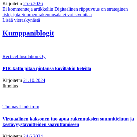
Kirjoitettu
25.6.2026
Ei kommentteja
artikkeliin Digitaalinen riippuvuus on strateginen
riski, jota Suomen rakennusala ei voi sivuuttaa
Lisää vieraskynästä
Kumppaniblogit
Recticel Insulation Oy
PIR-katto pitää pintansa kovillakin keleillä
Kirjoitettu
21.10.2024
Ilmoitus
Thomas Lindstrom
Virtuaalinen kaksonen tuo apua rakennuksien suunnitteluun ja
kestävyystavoitteiden saavuttamiseen
Kirjoitettu
24.6.2024