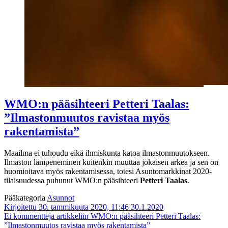
WMO:n pääsihteeri Petteri Taalas:
”Ilmastonmuutos ravistaa myös
rakentamista”
Maailma ei tuhoudu eikä ihmiskunta katoa ilmastonmuutokseen.
Ilmaston lämpeneminen kuitenkin muuttaa jokaisen arkea ja sen on
huomioitava myös rakentamisessa, totesi Asuntomarkkinat 2020-
tilaisuudessa puhunut WMO:n pääsihteeri
Petteri Taalas
.
Pääkategoria
Asunnot
Kirjoitettu 30. tammikuuta 2020, 11:46
30.1.2020
Ei kommentteja
artikkeliin WMO:n pääsihteeri Petteri Taalas:
”Ilmastonmuutos ravistaa myös rakentamista”