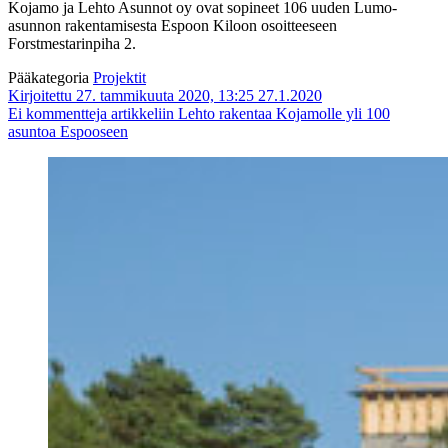
Kojamo ja Lehto Asunnot oy ovat sopineet 106 uuden Lumo-
asunnon rakentamisesta Espoon Kiloon osoitteeseen
Forstmestarinpiha 2.
Pääkategoria
Projektit
Kirjoitettu 27. tammikuuta 2020, 13:25
27.1.2020
Ei kommentteja
artikkeliin Lehto rakentaa Kojamolle yli 100
asuntoa Espooseen