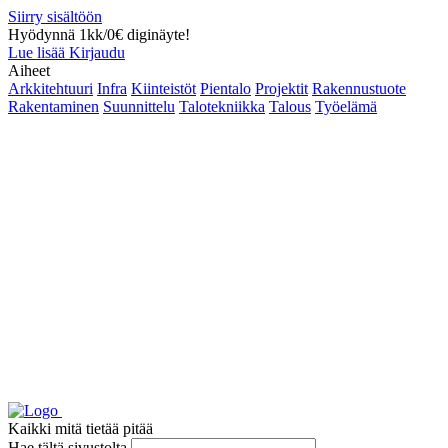
Siirry sisältöön
Hyödynnä 1kk/0€ diginäyte!
Lue lisää
Kirjaudu
Aiheet
Arkkitehtuuri
Infra
Kiinteistöt
Pientalo
Projektit
Rakennustuote
Rakentaminen
Suunnittelu
Talotekniikka
Talous
Työelämä
Kaikki mitä tietää pitää
Hae tältä sivustolta