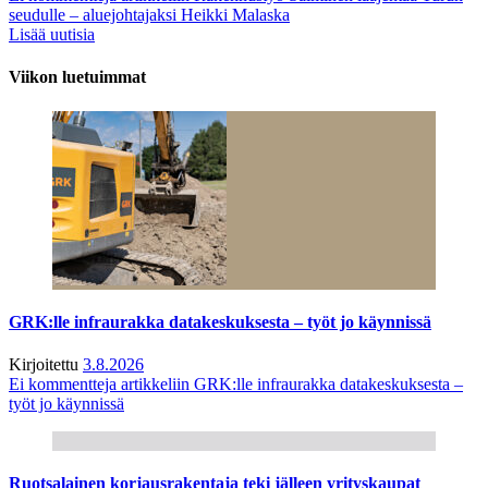
seudulle – aluejohtajaksi Heikki Malaska
Lisää uutisia
Viikon luetuimmat
GRK:lle infraurakka datakeskuksesta – työt jo käynnissä
Kirjoitettu
3.8.2026
Ei kommentteja
artikkeliin GRK:lle infraurakka datakeskuksesta –
työt jo käynnissä
Ruotsalainen korjausrakentaja teki jälleen yrityskaupat