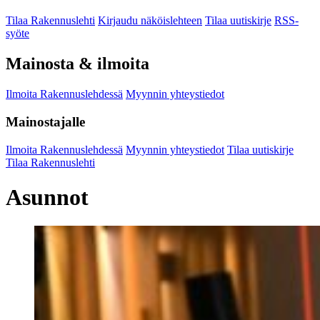
Tilaa Rakennuslehti
Kirjaudu näköislehteen
Tilaa uutiskirje
RSS-
syöte
Mainosta & ilmoita
Ilmoita Rakennuslehdessä
Myynnin yhteystiedot
Mainostajalle
Ilmoita Rakennuslehdessä
Myynnin yhteystiedot
Tilaa uutiskirje
Tilaa Rakennuslehti
Asunnot