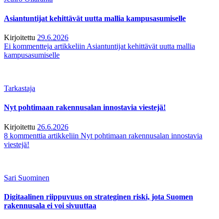
Asiantuntijat kehittävät uutta mallia kampusasumiselle
Kirjoitettu
29.6.2026
Ei kommentteja
artikkeliin Asiantuntijat kehittävät uutta mallia
kampusasumiselle
Tarkastaja
Nyt pohtimaan rakennusalan innostavia viestejä!
Kirjoitettu
26.6.2026
8 kommenttia
artikkeliin Nyt pohtimaan rakennusalan innostavia
viestejä!
Sari Suominen
Digitaalinen riippuvuus on strateginen riski, jota Suomen
rakennusala ei voi sivuuttaa