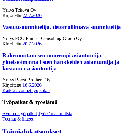
Yritys
Tekova Oyj
Kirjoitettu
22.7.2026
Vastuusuunnittelija, tietomallintava suunnittelija
Yritys
FCG Finnish Consulting Group Oy
Kirjoitettu
20.7.2026
Rakennuttamisen nuorempi asiantuntija,
yhteistoiminnallisten hankkeiden asiantuntija ja
kustannusasiantuntija
Yritys
Boost Brothers Oy
Kirjoitettu
18.6.2026
Kaikki avoimet työpaikat
Työpaikat & työelämä
Avoimet työpaikat
Työelämän uutisia
Teemat & liitteet
Toimialakatsaukset