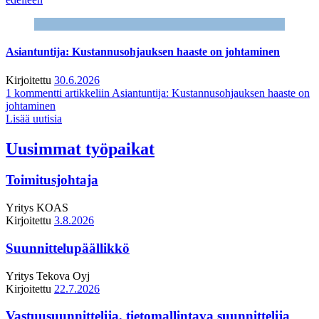
Asiantuntija: Kustannusohjauksen haaste on johtaminen
Kirjoitettu
30.6.2026
1 kommentti
artikkeliin Asiantuntija: Kustannusohjauksen haaste on
johtaminen
Lisää uutisia
Uusimmat työpaikat
Toimitusjohtaja
Yritys
KOAS
Kirjoitettu
3.8.2026
Suunnittelupäällikkö
Yritys
Tekova Oyj
Kirjoitettu
22.7.2026
Vastuusuunnittelija, tietomallintava suunnittelija