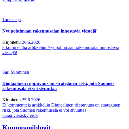
Tarkastaja
Nyt pohtimaan rakennusalan innostavia viestejä!
Kirjoitettu
26.6.2026
8 kommenttia
artikkeliin Nyt pohtimaan rakennusalan innostavia
viestejä!
Sari Suominen
Digitaalinen riippuvuus on strateginen riski, jota Suomen
rakennusala ei voi sivuuttaa
Kirjoitettu
25.6.2026
Ei kommentteja
artikkeliin Digitaalinen riippuvuus on strateginen
riski, jota Suomen rakennusala ei voi sivuuttaa
Lisää vieraskynästä
Kumppaniblogit