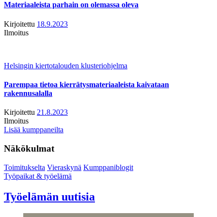
Materiaaleista parhain on olemassa oleva
Kirjoitettu
18.9.2023
Ilmoitus
Helsingin kiertotalouden klusteriohjelma
Parempaa tietoa kierrätysmateriaaleista kaivataan
rakennusalalla
Kirjoitettu
21.8.2023
Ilmoitus
Lisää kumppaneilta
Näkökulmat
Toimitukselta
Vieraskynä
Kumppaniblogit
Työpaikat & työelämä
Työelämän uutisia