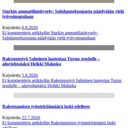
Starkin ammattilaiskysely: Suhdannekuopasta päädytään vielä
työvoimapulaan
Kirjoitettu
6.8.2026
Ei kommentteja
artikkeliin Starkin ammattilaiskysely:
Suhdannekuopasta päädytään vielä työvoimapulaan
Rakennustyö Salminen laajentaa Turun seudulle –
aluejohtajaksi Heikki Malaska
Kirjoitettu
5.8.2026
Ei kommentteja
artikkeliin Rakennustyö Salminen laajentaa Turun
seudulle – aluejohtajaksi Heikki Malaska
Rakentamisen työntekijämäärä laski edelleen
Kirjoitettu
22.7.2026
Ei kommentteja
artikkeliin Rakentamisen työntekijämäärä laski
edelleen