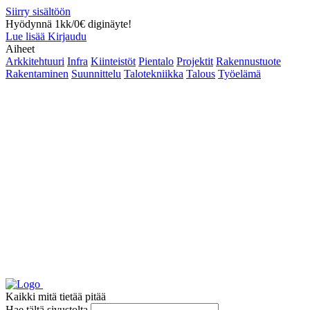
Siirry sisältöön
Hyödynnä 1kk/0€ diginäyte!
Lue lisää
Kirjaudu
Aiheet
Arkkitehtuuri
Infra
Kiinteistöt
Pientalo
Projektit
Rakennustuote
Rakentaminen
Suunnittelu
Talotekniikka
Talous
Työelämä
Kaikki mitä tietää pitää
Hae tältä sivustolta