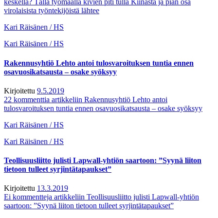
keskellä? Tällä työmaalla kivien piti tulla Kiinasta ja pian osa
virolaisista työntekijöistä lähtee
Kari Räisänen / HS
Kari Räisänen / HS
Rakennusyhtiö Lehto antoi tulosvaroituksen tuntia ennen
osavuosikatsausta – osake syöksyy
Kirjoitettu
9.5.2019
22 kommenttia
artikkeliin Rakennusyhtiö Lehto antoi
tulosvaroituksen tuntia ennen osavuosikatsausta – osake syöksyy
Kari Räisänen / HS
Kari Räisänen / HS
Teollisuusliitto julisti Lapwall-yhtiön saartoon: ”Syynä liiton
tietoon tulleet syrjintätapaukset”
Kirjoitettu
13.3.2019
Ei kommentteja
artikkeliin Teollisuusliitto julisti Lapwall-yhtiön
saartoon: ”Syynä liiton tietoon tulleet syrjintätapaukset”