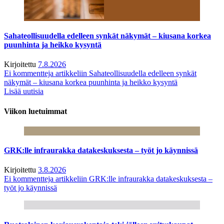
Sahateollisuudella edelleen synkät näkymät – kiusana korkea
puunhinta ja heikko kysyntä
Kirjoitettu
7.8.2026
Ei kommentteja
artikkeliin Sahateollisuudella edelleen synkät
näkymät – kiusana korkea puunhinta ja heikko kysyntä
Lisää uutisia
Viikon luetuimmat
GRK:lle infraurakka datakeskuksesta – työt jo käynnissä
Kirjoitettu
3.8.2026
Ei kommentteja
artikkeliin GRK:lle infraurakka datakeskuksesta –
työt jo käynnissä