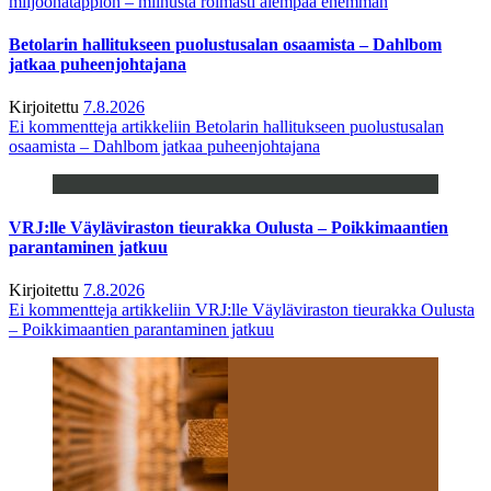
miljoonatappion – miinusta roimasti aiempaa enemmän
Betolarin hallitukseen puolustusalan osaamista – Dahlbom
jatkaa puheenjohtajana
Kirjoitettu
7.8.2026
Ei kommentteja
artikkeliin Betolarin hallitukseen puolustusalan
osaamista – Dahlbom jatkaa puheenjohtajana
VRJ:lle Väyläviraston tieurakka Oulusta – Poikkimaantien
parantaminen jatkuu
Kirjoitettu
7.8.2026
Ei kommentteja
artikkeliin VRJ:lle Väyläviraston tieurakka Oulusta
– Poikkimaantien parantaminen jatkuu