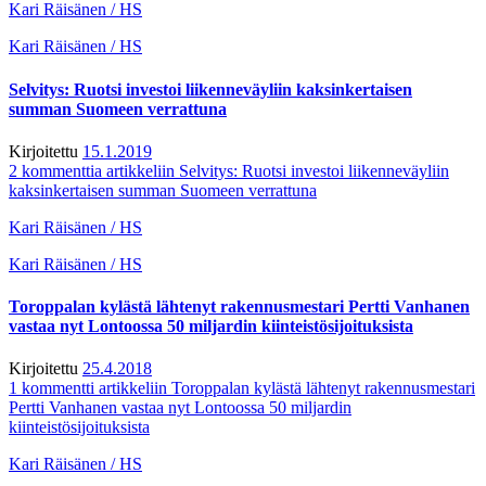
Kari Räisänen / HS
Kari Räisänen / HS
Selvitys: Ruotsi investoi liikenneväyliin kaksinkertaisen
summan Suomeen verrattuna
Kirjoitettu
15.1.2019
2 kommenttia
artikkeliin Selvitys: Ruotsi investoi liikenneväyliin
kaksinkertaisen summan Suomeen verrattuna
Kari Räisänen / HS
Kari Räisänen / HS
Toroppalan kylästä lähtenyt rakennusmestari Pertti Vanhanen
vastaa nyt Lontoossa 50 miljardin kiinteistösijoituksista
Kirjoitettu
25.4.2018
1 kommentti
artikkeliin Toroppalan kylästä lähtenyt rakennusmestari
Pertti Vanhanen vastaa nyt Lontoossa 50 miljardin
kiinteistösijoituksista
Kari Räisänen / HS