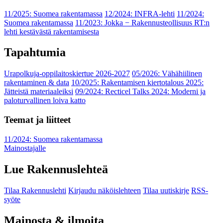
11/2025: Suomea rakentamassa
12/2024: INFRA-lehti
11/2024:
Suomea rakentamassa
11/2023: Jokka − Rakennusteollisuus RT:n
lehti kestävästä rakentamisesta
Tapahtumia
Urapolkuja-oppilaitoskiertue 2026-2027
05/2026: Vähähiilinen
rakentaminen & data
10/2025: Rakentamisen kiertotalous 2025:
Jätteistä materiaaleiksi
09/2024: Recticel Talks 2024: Moderni ja
paloturvallinen loiva katto
Teemat ja liitteet
11/2024: Suomea rakentamassa
Mainostajalle
Lue Rakennuslehteä
Tilaa Rakennuslehti
Kirjaudu näköislehteen
Tilaa uutiskirje
RSS-
syöte
Mainosta & ilmoita