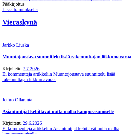
Pääkirjoitus
Lisää toimitukselta
Vieraskynä
Jarkko Liuska
Muuntojoustava suunnittelu lisää rakennuttajan liikkumavaraa
Kirjoitettu
7.7.2026
Ei kommentteja
artikkeliin Muuntojoustava suunnittelu lisää
rakennuttajan liikkumavaraa
Jethro Ollaranta
Asiantuntijat kehittävät uutta mallia kampusasumiselle
Kirjoitettu
29.6.2026
Ei kommentteja
artikkeliin Asiantuntijat kehittävät uutta mallia
kampusasumiselle