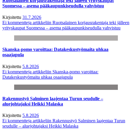
Ruotsalainen korjausrakentaja teki jälleen yrityskaupat
Suomessa – asema pääkaupunkiseudulla vahvistuu
Kirjoitettu
31.7.2026
Ei kommentteja
artikkeliin Ruotsalainen korjausrakentaja teki jälleen
yrityskaupat Suomessa – asema pääkaupunkiseudulla vahvistuu
Skanska-pomo varoittaa: Datakeskustyömaita uhkaa
osaajapula
Kirjoitettu
5.8.2026
Ei kommentteja
artikkeliin Skanska-pomo varoittaa:
Datakeskustyömaita uhkaa osaajapula
Rakennustyö Salminen laajentaa Turun seudulle –
aluejohtajaksi Heikki Malaska
Kirjoitettu
5.8.2026
Ei kommentteja
artikkeliin Rakennustyö Salminen laajentaa Turun
seudulle – aluejohtajaksi Heikki Malaska