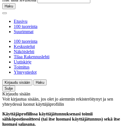
Haku
Etusivu
100 tuoreinta
Suurimmat
100 tuoreinta
Keskustelut
Näköislehti
Tilaa Rakennuslehti
Uutiskirje
Toimitus
Yhteystiedot
Kirjaudu sisään
Haku
Sulje
Kirjaudu sisään
Voit kirjautua sisään, jos olet jo aiemmin rekisteröitynyt ja sen
yhteydessä luonut käyttäjäprofiilin
Käyttäjäprofiilissa käyttäjätunnuksenasi toimii
sähköpostiosoitteesi (tai itse luomasi käyttäjätunnus) sekä itse
luomasi salasana.