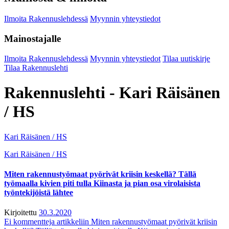
Ilmoita Rakennuslehdessä
Myynnin yhteystiedot
Mainostajalle
Ilmoita Rakennuslehdessä
Myynnin yhteystiedot
Tilaa uutiskirje
Tilaa Rakennuslehti
Rakennuslehti - Kari Räisänen
/ HS
Kari Räisänen / HS
Kari Räisänen / HS
Miten rakennus­työmaat pyörivät kriisin keskellä? Tällä
työmaalla kivien piti tulla Kiinasta ja pian osa virolaisista
työntekijöistä lähtee
Kirjoitettu
30.3.2020
Ei kommentteja
artikkeliin Miten rakennus­työmaat pyörivät kriisin