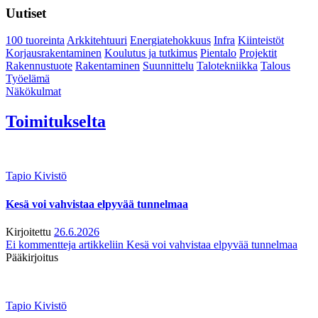
Uutiset
100 tuoreinta
Arkkitehtuuri
Energiatehokkuus
Infra
Kiinteistöt
Korjausrakentaminen
Koulutus ja tutkimus
Pientalo
Projektit
Rakennustuote
Rakentaminen
Suunnittelu
Talotekniikka
Talous
Työelämä
Näkökulmat
Toimitukselta
Tapio Kivistö
Kesä voi vahvistaa elpyvää tunnelmaa
Kirjoitettu
26.6.2026
Ei kommentteja
artikkeliin Kesä voi vahvistaa elpyvää tunnelmaa
Pääkirjoitus
Tapio Kivistö