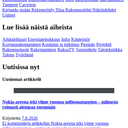
Tampere
Caverion
Kirjaudu sisään
Rekisteröidy
Tilaa Rakennuslehti
Näköislehdet
Uutiset
Lue lisää näistä aiheista
Arkkitehtuuri
Energiatehokkuus
Infra
Kiinteistöt
Korjausrakentaminen
Koulutus ja tutkimus
Pientalo
Projektit
Rakennustuote
Rakentaminen
RaksaTV
Suunnittelu
Talotekniikka
Talous
Työelämä
Uutisissa nyt
Uusimmat artikkelit
Nokia-areena teki viime vuonna miljoonatappion – miinusta
roimasti aiempaa enemmän
Kirjoitettu
7.8.2026
Ei kommentteja
artikkeliin Nokia-areena teki viime vuonna