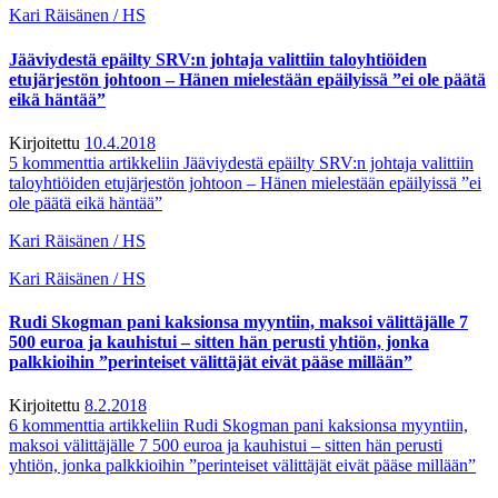
Kari Räisänen / HS
Jääviydestä epäilty SRV:n johtaja valittiin taloyhtiöiden
etujärjestön johtoon – Hänen mielestään epäilyissä ”ei ole päätä
eikä häntää”
Kirjoitettu
10.4.2018
5 kommenttia
artikkeliin Jääviydestä epäilty SRV:n johtaja valittiin
taloyhtiöiden etujärjestön johtoon – Hänen mielestään epäilyissä ”ei
ole päätä eikä häntää”
Kari Räisänen / HS
Kari Räisänen / HS
Rudi Skogman pani kaksionsa myyntiin, maksoi välittäjälle 7
500 euroa ja kauhistui – sitten hän perusti yhtiön, jonka
palkkioihin ”perinteiset välittäjät eivät pääse millään”
Kirjoitettu
8.2.2018
6 kommenttia
artikkeliin Rudi Skogman pani kaksionsa myyntiin,
maksoi välittäjälle 7 500 euroa ja kauhistui – sitten hän perusti
yhtiön, jonka palkkioihin ”perinteiset välittäjät eivät pääse millään”