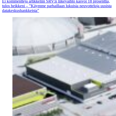
Ei kommentteja
artikkeliin SRV:n liikevaihto kasvoi 18 prosenttia,
tulos heikkeni – ”Käymme parhaillaan lukuisia neuvotteluja uusista
datakeskushankkeista”