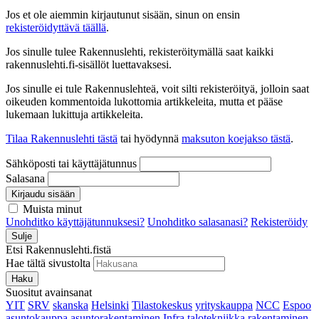
Jos et ole aiemmin kirjautunut sisään, sinun on ensin
rekisteröidyttävä täällä
.
Jos sinulle tulee Rakennuslehti, rekisteröitymällä saat kaikki
rakennuslehti.fi-sisällöt luettavaksesi.
Jos sinulle ei tule Rakennuslehteä, voit silti rekisteröityä, jolloin saat
oikeuden kommentoida lukottomia artikkeleita, mutta et pääse
lukemaan lukittuja artikkeleita.
Tilaa Rakennuslehti tästä
tai hyödynnä
maksuton koejakso tästä
.
Sähköposti tai käyttäjätunnus
Salasana
Kirjaudu sisään
Muista minut
Unohditko käyttäjätunnuksesi?
Unohditko salasanasi?
Rekisteröidy
Sulje
Etsi Rakennuslehti.fistä
Hae tältä sivustolta
Haku
Suositut avainsanat
YIT
SRV
skanska
Helsinki
Tilastokeskus
yrityskauppa
NCC
Espoo
asuntokauppa
asuntorakentaminen
Infra
talotekniikka
rakentaminen