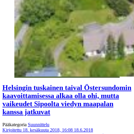
Helsingin tuskainen taival Östersundomin
kaavoittamisessa alkaa olla ohi, mutta
vaikeudet Sipoolta viedyn maapalan
kanssa jatkuvat
Pääkategoria
Suunnittelu
Kirjoitettu 18. kesäkuuta 2018, 16:08
18.6.2018