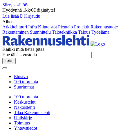
Siirry sisältöön
Hyödynnä 1kk/0€ diginäyte!
Lue lisää
Kirjaudu
Aiheet
Arkkitehtuuri
Infra
Kiinteistöt
Pientalo
Projektit
Rakennustuote
Rakentaminen
Suunnittelu
Talotekniikka
Talous
Työelämä
Kaikki mitä tietää pitää
Hae tältä sivustolta
Haku
Etusivu
100 tuoreinta
Suurimmat
100 tuoreinta
Keskustelut
Näköislehti
Tilaa Rakennuslehti
Uutiskirje
Toimitus
Yhteystiedot