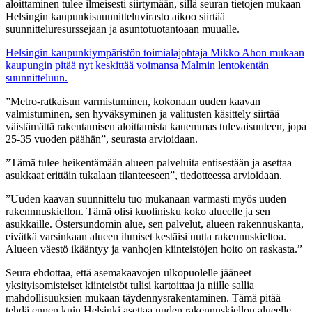
aloittaminen tulee ilmeisesti siirtymään, sillä seuran tietojen mukaan
Helsingin kaupunkisuunnitteluvirasto aikoo siirtää
suunnitteluresurssejaan ja asuntotuotantoaan muualle.
Helsingin kaupunkiympäristön toimialajohtaja Mikko Ahon mukaan
kaupungin pitää nyt keskittää voimansa Malmin lentokentän
suunnitteluun.
”Metro-ratkaisun varmistuminen, kokonaan uuden kaavan
valmistuminen, sen hyväksyminen ja valitusten käsittely siirtää
väistämättä rakentamisen aloittamista kauemmas tulevaisuuteen, jopa
25-35 vuoden päähän”, seurasta arvioidaan.
”Tämä tulee heikentämään alueen palveluita entisestään ja asettaa
asukkaat erittäin tukalaan tilanteeseen”, tiedotteessa arvioidaan.
”Uuden kaavan suunnittelu tuo mukanaan varmasti myös uuden
rakennnuskiellon. Tämä olisi kuolinisku koko alueelle ja sen
asukkaille. Östersundomin alue, sen palvelut, alueen rakennuskanta,
eivätkä varsinkaan alueen ihmiset kestäisi uutta rakennuskieltoa.
Alueen väestö ikääntyy ja vanhojen kiinteistöjen hoito on raskasta.”
Seura ehdottaa, että asemakaavojen ulkopuolelle jääneet
yksityisomisteiset kiinteistöt tulisi kartoittaa ja niille sallia
mahdollisuuksien mukaan täydennysrakentaminen. Tämä pitää
tehdä ennen kuin Helsinki asettaa uuden rakennuskiellon alueelle.