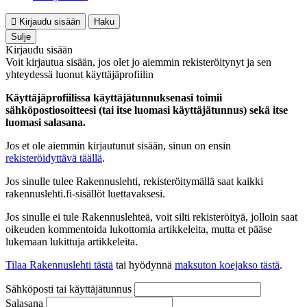
Kirjaudu sisään
Haku
Sulje
Kirjaudu sisään
Voit kirjautua sisään, jos olet jo aiemmin rekisteröitynyt ja sen
yhteydessä luonut käyttäjäprofiilin
Käyttäjäprofiilissa käyttäjätunnuksenasi toimii
sähköpostiosoitteesi (tai itse luomasi käyttäjätunnus) sekä itse
luomasi salasana.
Jos et ole aiemmin kirjautunut sisään, sinun on ensin
rekisteröidyttävä täällä
.
Jos sinulle tulee Rakennuslehti, rekisteröitymällä saat kaikki
rakennuslehti.fi-sisällöt luettavaksesi.
Jos sinulle ei tule Rakennuslehteä, voit silti rekisteröityä, jolloin saat
oikeuden kommentoida lukottomia artikkeleita, mutta et pääse
lukemaan lukittuja artikkeleita.
Tilaa Rakennuslehti tästä
tai hyödynnä
maksuton koejakso tästä
.
Sähköposti tai käyttäjätunnus
Salasana