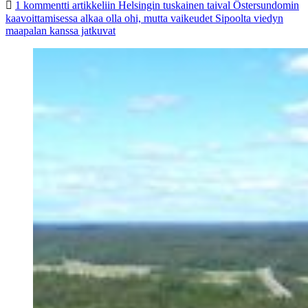
1 kommentti
artikkeliin Helsingin tuskainen taival Östersundomin
kaavoittamisessa alkaa olla ohi, mutta vaikeudet Sipoolta viedyn
maapalan kanssa jatkuvat