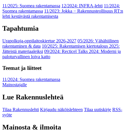
11/2025: Suomea rakentamassa
12/2024: INFRA-lehti
11/2024:
Suomea rakentamassa
11/2023: Jokka − Rakennusteollisuus RT:n
lehti kestävästä rakentamisesta
Tapahtumia
Urapolkuja-oppilaitoskiertue 2026-2027
05/2026: Vähähiilinen
rakentaminen & data
10/2025: Rakentamisen kiertotalous 2025:
Jätteistä materiaaleiksi
09/2024: Recticel Talks 2024: Moderni ja
paloturvallinen loiva katto
Teemat ja liitteet
11/2024: Suomea rakentamassa
Mainostajalle
Lue Rakennuslehteä
Tilaa Rakennuslehti
Kirjaudu näköislehteen
Tilaa uutiskirje
RSS-
syöte
Mainosta & ilmoita