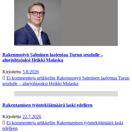
Rakennustyö Salminen laajentaa Turun seudulle –
aluejohtajaksi Heikki Malaska
Kirjoitettu
5.8.2026
Ei kommentteja
artikkeliin Rakennustyö Salminen laajentaa Turun
seudulle – aluejohtajaksi Heikki Malaska
Rakentamisen työntekijämäärä laski edelleen
Kirjoitettu
22.7.2026
Ei kommentteja
artikkeliin Rakentamisen työntekijämäärä laski
edelleen