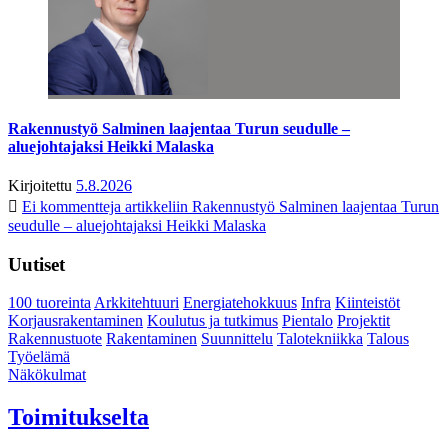
Rakennustyö Salminen laajentaa Turun seudulle –
aluejohtajaksi Heikki Malaska
Kirjoitettu
5.8.2026
Ei kommentteja
artikkeliin Rakennustyö Salminen laajentaa Turun
seudulle – aluejohtajaksi Heikki Malaska
Uutiset
100 tuoreinta
Arkkitehtuuri
Energiatehokkuus
Infra
Kiinteistöt
Korjausrakentaminen
Koulutus ja tutkimus
Pientalo
Projektit
Rakennustuote
Rakentaminen
Suunnittelu
Talotekniikka
Talous
Työelämä
Näkökulmat
Toimitukselta