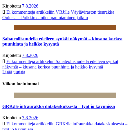
Kirjoitettu
7.8.2026
Ei kommentteja
artikkeliin VRJ:lle Väyläviraston tieurakka
Oulusta – Poikkimaantien parantaminen jatkuu
Sahateollisuudella edelleen synkät näkymät – kiusana korkea
puunhinta ja heikko kysyntä
Kirjoitettu
7.8.2026
Ei kommentteja
artikkeliin Sahateollisuudella edelleen synkät
näkymät – kiusana korkea puunhinta ja heikko kysyntä
Lisää uutisia
Viikon luetuimmat
GRK:lle infraurakka datakeskuksesta – työt jo käynnissä
Kirjoitettu
3.8.2026
Ei kommentteja
artikkeliin GRK:lle infraurakka datakeskuksesta –
työt jo käynnissä