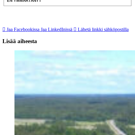
EN YMMÄRTÄNYT
Jaa Facebookissa
Jaa LinkedInissä
Lähetä linkki sähköpostilla
Lisää aiheesta