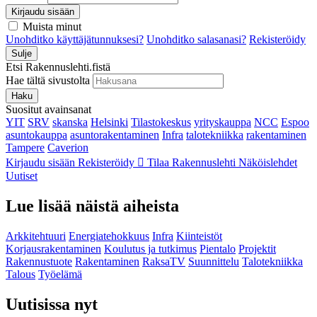
Kirjaudu sisään
Muista minut
Unohditko käyttäjätunnuksesi?
Unohditko salasanasi?
Rekisteröidy
Sulje
Etsi Rakennuslehti.fistä
Hae tältä sivustolta
Haku
Suositut avainsanat
YIT
SRV
skanska
Helsinki
Tilastokeskus
yrityskauppa
NCC
Espoo
asuntokauppa
asuntorakentaminen
Infra
talotekniikka
rakentaminen
Tampere
Caverion
Kirjaudu sisään
Rekisteröidy
Tilaa Rakennuslehti
Näköislehdet
Uutiset
Lue lisää näistä aiheista
Arkkitehtuuri
Energiatehokkuus
Infra
Kiinteistöt
Korjausrakentaminen
Koulutus ja tutkimus
Pientalo
Projektit
Rakennustuote
Rakentaminen
RaksaTV
Suunnittelu
Talotekniikka
Talous
Työelämä
Uutisissa nyt