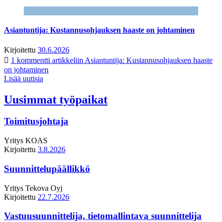
Asiantuntija: Kustannusohjauksen haaste on johtaminen
Kirjoitettu
30.6.2026
1 kommentti
artikkeliin Asiantuntija: Kustannusohjauksen haaste
on johtaminen
Lisää uutisia
Uusimmat työpaikat
Toimitusjohtaja
Yritys
KOAS
Kirjoitettu
3.8.2026
Suunnittelupäällikkö
Yritys
Tekova Oyj
Kirjoitettu
22.7.2026
Vastuusuunnittelija, tietomallintava suunnittelija