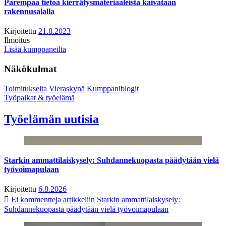
Parempaa tietoa kierrätysmateriaaleista kaivataan
rakennusalalla
Kirjoitettu
21.8.2023
Ilmoitus
Lisää kumppaneilta
Näkökulmat
Toimitukselta
Vieraskynä
Kumppaniblogit
Työpaikat & työelämä
Työelämän uutisia
Starkin ammattilaiskysely: Suhdannekuopasta päädytään vielä
työvoimapulaan
Kirjoitettu
6.8.2026
Ei kommentteja
artikkeliin Starkin ammattilaiskysely:
Suhdannekuopasta päädytään vielä työvoimapulaan