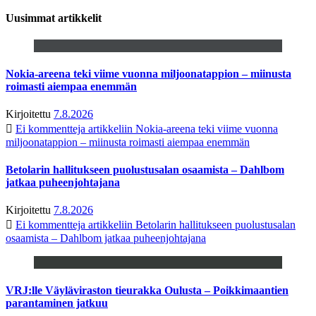
Uusimmat artikkelit
Nokia-areena teki viime vuonna miljoonatappion – miinusta
roimasti aiempaa enemmän
Kirjoitettu
7.8.2026
Ei kommentteja
artikkeliin Nokia-areena teki viime vuonna
miljoonatappion – miinusta roimasti aiempaa enemmän
Betolarin hallitukseen puolustusalan osaamista – Dahlbom
jatkaa puheenjohtajana
Kirjoitettu
7.8.2026
Ei kommentteja
artikkeliin Betolarin hallitukseen puolustusalan
osaamista – Dahlbom jatkaa puheenjohtajana
VRJ:lle Väyläviraston tieurakka Oulusta – Poikkimaantien
parantaminen jatkuu