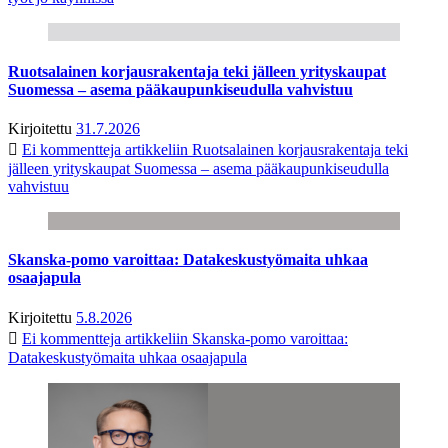
Ruotsalainen korjausrakentaja teki jälleen yrityskaupat
Suomessa – asema pääkaupunkiseudulla vahvistuu
Kirjoitettu
31.7.2026
Ei kommentteja
artikkeliin Ruotsalainen korjausrakentaja teki
jälleen yrityskaupat Suomessa – asema pääkaupunkiseudulla
vahvistuu
Skanska-pomo varoittaa: Datakeskustyömaita uhkaa
osaajapula
Kirjoitettu
5.8.2026
Ei kommentteja
artikkeliin Skanska-pomo varoittaa:
Datakeskustyömaita uhkaa osaajapula