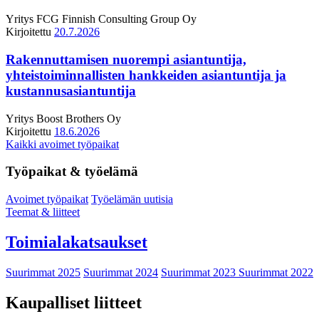
Yritys
FCG Finnish Consulting Group Oy
Kirjoitettu
20.7.2026
Rakennuttamisen nuorempi asiantuntija,
yhteistoiminnallisten hankkeiden asiantuntija ja
kustannusasiantuntija
Yritys
Boost Brothers Oy
Kirjoitettu
18.6.2026
Kaikki avoimet työpaikat
Työpaikat & työelämä
Avoimet työpaikat
Työelämän uutisia
Teemat & liitteet
Toimialakatsaukset
Suurimmat 2025
Suurimmat 2024
Suurimmat 2023
Suurimmat 2022
Kaupalliset liitteet