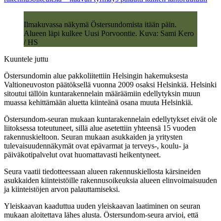
Ilmakuvassa näkymä Östersundomista itään päin.
Alueen läpi kulkee Uusi Porvoontie. Kuva: Sami Kero
/ HS
Kuuntele juttu
Östersundomin alue pakkoliitettiin Helsingin hakemuksesta
Valtioneuvoston päätöksellä vuonna 2009 osaksi Helsinkiä. Helsinki
sitoutui tällöin kuntarakennelain määräämiin edellytyksin muun
muassa kehittämään aluetta kiinteänä osana muuta Helsinkiä.
Östersundom-seuran mukaan kuntarakennelain edellytykset eivät ole
liitoksessa toteutuneet, sillä alue asetettiin yhteensä 15 vuoden
rakennuskieltoon. Seuran mukaan asukkaiden ja yritysten
tulevaisuudennäkymät ovat epävarmat ja terveys-, koulu- ja
päiväkotipalvelut ovat huomattavasti heikentyneet.
Seura vaatii tiedotteessaan alueen rakennuskiellosta kärsineiden
asukkaiden kiinteistöille rakennusoikeuksia alueen elinvoimaisuuden
ja kiinteistöjen arvon palauttamiseksi.
Yleiskaavan kaaduttua uuden yleiskaavan laatiminen on seuran
mukaan aloitettava lähes alusta. Östersundom-seura arvioi, että