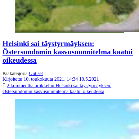
Helsinki sai täystyrmäyksen:
Östersundomin kasvusuunnitelma kaatui
oikeudessa
Pääkategoria
Uutiset
Kirjoitettu 10. toukokuuta 2021, 14:34
10.5.2021
2 kommenttia
artikkeliin Helsinki sai täystyrmäyksen:
Östersundomin kasvusuunnitelma kaatui oikeudessa