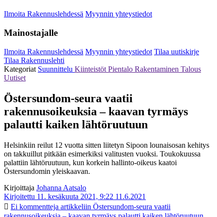
Ilmoita Rakennuslehdessä
Myynnin yhteystiedot
Mainostajalle
Ilmoita Rakennuslehdessä
Myynnin yhteystiedot
Tilaa uutiskirje
Tilaa Rakennuslehti
Kategoriat
Suunnittelu
Kiinteistöt
Pientalo
Rakentaminen
Talous
Uutiset
Östersundom-seura vaatii
rakennusoikeuksia – kaavan tyrmäys
palautti kaiken lähtöruutuun
Helsinkiin reilut 12 vuotta sitten liitetyn Sipoon lounaisosan kehitys
on takkuillut pitkään esimerkiksi valitusten vuoksi. Toukokuussa
palattiin lähtöruutuun, kun korkein hallinto-oikeus kaatoi
Östersundomin yleiskaavan.
Kirjoittaja
Johanna Aatsalo
Kirjoitettu 11. kesäkuuta 2021, 9:22
11.6.2021
Ei kommentteja
artikkeliin Östersundom-seura vaatii
rakennusoikeuksia – kaavan tyrmäys palautti kaiken lähtöruutuun