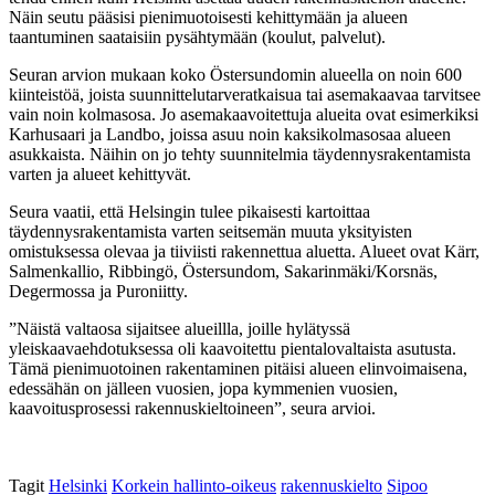
Näin seutu pääsisi pienimuotoisesti kehittymään ja alueen
taantuminen saataisiin pysähtymään (koulut, palvelut).
Seuran arvion mukaan koko Östersundomin alueella on noin 600
kiinteistöä, joista suunnittelutarveratkaisua tai asemakaavaa tarvitsee
vain noin kolmasosa. Jo asemakaavoitettuja alueita ovat esimerkiksi
Karhusaari ja Landbo, joissa asuu noin kaksikolmasosaa alueen
asukkaista. Näihin on jo tehty suunnitelmia täydennysrakentamista
varten ja alueet kehittyvät.
Seura vaatii, että Helsingin tulee pikaisesti kartoittaa
täydennysrakentamista varten seitsemän muuta yksityisten
omistuksessa olevaa ja tiiviisti rakennettua aluetta. Alueet ovat Kärr,
Salmenkallio, Ribbingö, Östersundom, Sakarinmäki/Korsnäs,
Degermossa ja Puroniitty.
”Näistä valtaosa sijaitsee alueillla, joille hylätyssä
yleiskaavaehdotuksessa oli kaavoitettu pientalovaltaista asutusta.
Tämä pienimuotoinen rakentaminen pitäisi alueen elinvoimaisena,
edessähän on jälleen vuosien, jopa kymmenien vuosien,
kaavoitusprosessi rakennuskieltoineen”, seura arvioi.
Tagit
Helsinki
Korkein hallinto-oikeus
rakennuskielto
Sipoo