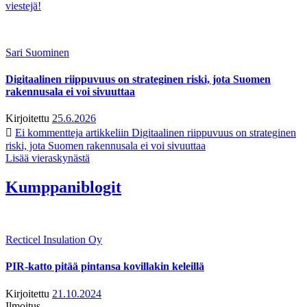
viestejä!
Sari Suominen
Digitaalinen riippuvuus on strateginen riski, jota Suomen
rakennusala ei voi sivuuttaa
Kirjoitettu
25.6.2026
Ei kommentteja
artikkeliin Digitaalinen riippuvuus on strateginen
riski, jota Suomen rakennusala ei voi sivuuttaa
Lisää vieraskynästä
Kumppaniblogit
Recticel Insulation Oy
PIR-katto pitää pintansa kovillakin keleillä
Kirjoitettu
21.10.2024
Ilmoitus