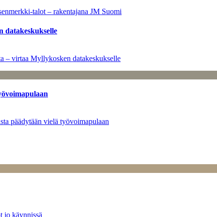
senmerkki-talot – rakentajana JM Suomi
n datakeskukselle
a – virtaa Myllykosken datakeskukselle
työvoimapulaan
asta päädytään vielä työvoimapulaan
t jo käynnissä