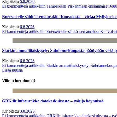
Kirjoitettu
6.8.2026
Ei kommentteja
artikkeliin Tampereelle Pirkanmaan ensimmäiset Jout
Enersenselle sähköasemaurakka Kouvolasta – virtaa Myllykoske
Kirjoitettu
6.8.2026
Ei kommentteja
artikkeliin Enersenselle sähköasemaurakka Kouvolast
Starkin ammattilaiskysely: Suhdannekuopasta päädytään vielä 
Kirjoitettu
6.8.2026
Ei kommentteja
artikkeliin Starkin ammattilaiskysely: Suhdannekuop
Lisää uutisia
Viikon luetuimmat
GRK:lle infraurakka datakeskuksesta – työt jo käynnissä
Kirjoitettu
3.8.2026
Ei kommentteja
artikkeliin GRK:lle infraurakka datakeskuksesta – työ