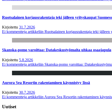
Ruotsalainen korjausrakentaja teki jälleen yrityskaupat Suome
Kirjoitettu
31.7.2026
Ei kommentteja
artikkeliin Ruotsalainen korjausrakentaja teki jälle
Skanska-pomo varoittaa: Datakeskustyömaita uhkaa osaajapula
Kirjoitettu
5.8.2026
Ei kommentteja
artikkeliin Skanska-pomo varoittaa: Datakeskustyöma
Aurora Sea Resortin rakentaminen käynnistyy Iissä
Kirjoitettu
30.7.2026
Ei kommentteja
artikkeliin Aurora Sea Resortin rakentaminen käynnis
Uutiset