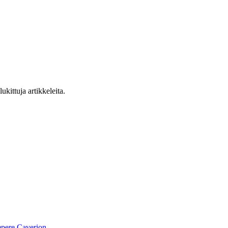
ukittuja artikkeleita.
pere
Caverion