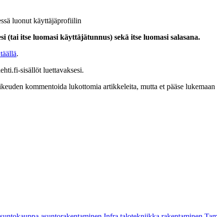
ssä luonut käyttäjäprofiilin
i (tai itse luomasi käyttäjätunnus) sekä itse luomasi salasana.
täällä
.
hti.fi-sisällöt luettavaksesi.
at oikeuden kommentoida lukottomia artikkeleita, mutta et pääse lukemaan l
asuntokauppa
asuntorakentaminen
Infra
talotekniikka
rakentaminen
Tam