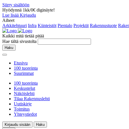
Siirry sisältöön
Hyödynnä 1kk/0€ diginäyte!
Lue lisää
Kirjaudu
Aiheet
Arkkitehtuuri
Infra
Kiinteistöt
Pientalo
Projektit
Rakennustuote
Raken
Kaikki mitä tietää pitää
Hae tältä sivustolta
Haku
Etusivu
100 tuoreinta
Suurimmat
100 tuoreinta
Keskustelut
Näköislehti
Tilaa Rakennuslehti
Uutiskirje
Toimitus
Yhteystiedot
Kirjaudu sisään
Haku