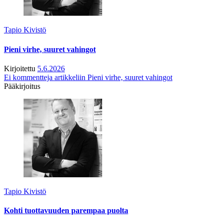
Tapio Kivistö
Pieni virhe, suuret vahingot
Kirjoitettu
5.6.2026
Ei kommentteja
artikkeliin Pieni virhe, suuret vahingot
Pääkirjoitus
Tapio Kivistö
Kohti tuottavuuden parempaa puolta