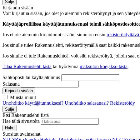
Sulje
Kirjaudu sisään
Voit kirjautua sisään, jos olet jo aiemmin rekisteröitynyt ja sen yhteyde
Käyttäjäprofiilissa käyttäjätunnuksenasi toimii sähköpostiosoittees
Jos et ole aiemmin kirjautunut sisään, sinun on ensin
rekisteröidyttävä 
Jos sinulle tulee Rakennuslehti, rekisteröitymällä saat kaikki rakennusle
Jos sinulle ei tule Rakennuslehteä, voit silti rekisteröityä, jolloin sa
Tilaa Rakennuslehti tästä
tai hyödynnä
maksuton koejakso tästä
.
Sähköposti tai käyttäjätunnus
Salasana
Kirjaudu sisään
Muista minut
Unohditko käyttäjätunnuksesi?
Unohditko salasanasi?
Rekisteröidy
Sulje
Etsi Rakennuslehti.fistä
Hae tältä sivustolta
Haku
Suositut avainsanat
YIT
SRV
skanska
Helsinki
Tilastokeskus
yrityskauppa
NCC
Espoo