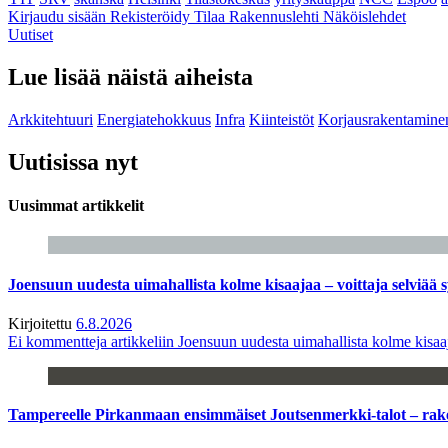
Kirjaudu sisään
Rekisteröidy
Tilaa Rakennuslehti
Näköislehdet
Uutiset
Lue lisää näistä aiheista
Arkkitehtuuri
Energiatehokkuus
Infra
Kiinteistöt
Korjausrakentamine
Uutisissa nyt
Uusimmat artikkelit
Joensuun uudesta uimahallista kolme kisaajaa – voittaja selviää s
Kirjoitettu
6.8.2026
Ei kommentteja
artikkeliin Joensuun uudesta uimahallista kolme kisaaj
Tampereelle Pirkanmaan ensimmäiset Joutsenmerkki-talot – ra