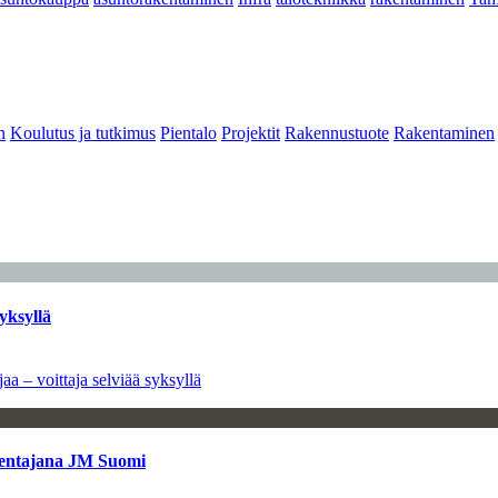
n
Koulutus ja tutkimus
Pientalo
Projektit
Rakennustuote
Rakentaminen
yksyllä
aa – voittaja selviää syksyllä
kentajana JM Suomi