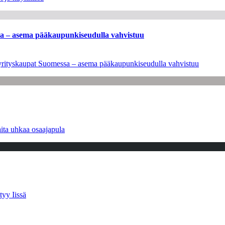
ssa – asema pääkaupunkiseudulla vahvistuu
en yrityskaupat Suomessa – asema pääkaupunkiseudulla vahvistuu
ita uhkaa osaajapula
tyy Iissä