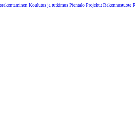
srakentaminen
Koulutus ja tutkimus
Pientalo
Projektit
Rakennustuote
R