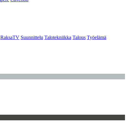
RaksaTV
Suunnittelu
Talotekniikka
Talous
Työelämä