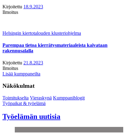
Kirjoitettu
18.9.2023
Ilmoitus
Helsingin kiertotalouden klusteriohjelma
Parempaa tietoa kierrätysmateriaaleista kaivataan
rakennusalalla
Kirjoitettu
21.8.2023
Ilmoitus
Lisää kumppaneilta
Näkökulmat
Toimitukselta
Vieraskynä
Kumppaniblogit
Työpaikat & työelämä
Työelämän uutisia