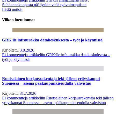
Ei kommentteja
artikkeliin Starkin ammattilaiskysely:
Suhdannekuopasta päädytään vielä työvoimapulaan
Lisää uutisia
Viikon luetuimmat
GRK:lle infraurakka datakeskuksesta – työt jo käynnissä
Kirjoitettu
3.8.2026
Ei kommentteja
artikkeliin GRK:lle infraurakka datakeskuksesta –
työt jo käynnissä
Ruotsalainen korjausrakentaja teki jälleen yrityskaupat
Suomessa – asema pääkaupunkiseudulla vahvistuu
Kirjoitettu
31.7.2026
Ei kommentteja
artikkeliin Ruotsalainen korjausrakentaja teki jälleen
yrityskaupat Suomessa – asema pääkaupunkiseudulla vahvistuu