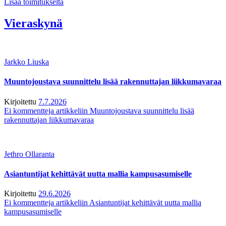
Lisää toimitukselta
Vieraskynä
Jarkko Liuska
Muuntojoustava suunnittelu lisää rakennuttajan liikkumavaraa
Kirjoitettu
7.7.2026
Ei kommentteja
artikkeliin Muuntojoustava suunnittelu lisää
rakennuttajan liikkumavaraa
Jethro Ollaranta
Asiantuntijat kehittävät uutta mallia kampusasumiselle
Kirjoitettu
29.6.2026
Ei kommentteja
artikkeliin Asiantuntijat kehittävät uutta mallia
kampusasumiselle