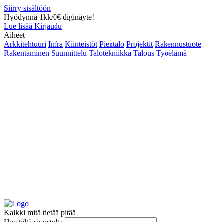
Siirry sisältöön
Hyödynnä 1kk/0€ diginäyte!
Lue lisää
Kirjaudu
Aiheet
Arkkitehtuuri
Infra
Kiinteistöt
Pientalo
Projektit
Rakennustuote
Rakentaminen
Suunnittelu
Talotekniikka
Talous
Työelämä
Kaikki mitä tietää pitää
Hae tältä sivustolta