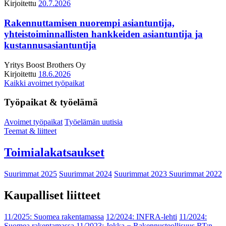
Kirjoitettu
20.7.2026
Rakennuttamisen nuorempi asiantuntija,
yhteistoiminnallisten hankkeiden asiantuntija ja
kustannusasiantuntija
Yritys
Boost Brothers Oy
Kirjoitettu
18.6.2026
Kaikki avoimet työpaikat
Työpaikat & työelämä
Avoimet työpaikat
Työelämän uutisia
Teemat & liitteet
Toimialakatsaukset
Suurimmat 2025
Suurimmat 2024
Suurimmat 2023
Suurimmat 2022
Kaupalliset liitteet
11/2025: Suomea rakentamassa
12/2024: INFRA-lehti
11/2024:
Suomea rakentamassa
11/2023: Jokka − Rakennusteollisuus RT:n