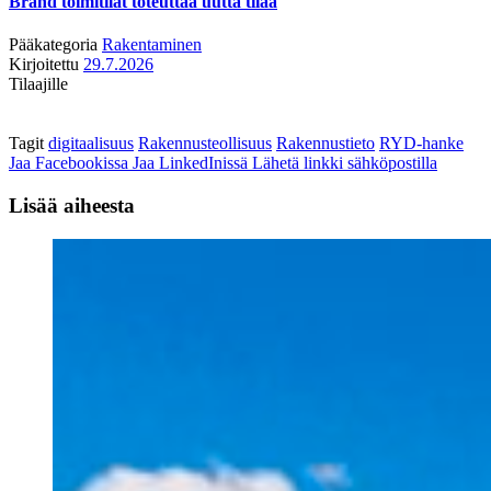
Brand toimitilat toteuttaa uutta tilaa
Pääkategoria
Rakentaminen
Kirjoitettu
29.7.2026
Tilaajille
Tagit
digitaalisuus
Rakennusteollisuus
Rakennustieto
RYD-hanke
Jaa Facebookissa
Jaa LinkedInissä
Lähetä linkki sähköpostilla
Lisää aiheesta