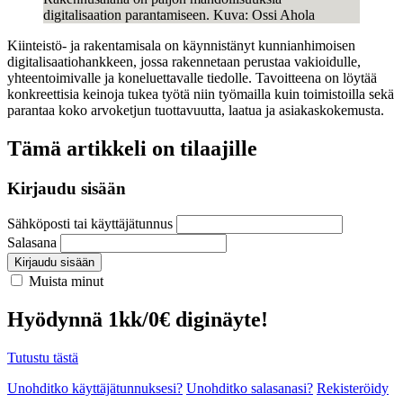
digitalisaation parantamiseen. Kuva: Ossi Ahola
Kiinteistö- ja rakentamisala on käynnistänyt kunnianhimoisen
digitalisaatiohankkeen, jossa rakennetaan perustaa vakioidulle,
yhteentoimivalle ja koneluettavalle tiedolle. Tavoitteena on löytää
konkreettisia keinoja tukea työtä niin työmailla kuin toimistoilla sekä
parantaa koko arvoketjun tuottavuutta, laatua ja asiakaskokemusta.
Tämä artikkeli on tilaajille
Kirjaudu sisään
Sähköposti tai käyttäjätunnus
Salasana
Kirjaudu sisään
Muista minut
Hyödynnä 1kk/0€ diginäyte!
Tutustu tästä
Unohditko käyttäjätunnuksesi?
Unohditko salasanasi?
Rekisteröidy