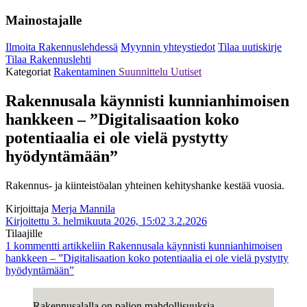
Mainostajalle
Ilmoita Rakennuslehdessä
Myynnin yhteystiedot
Tilaa uutiskirje
Tilaa Rakennuslehti
Kategoriat
Rakentaminen
Suunnittelu
Uutiset
Rakennusala käynnisti kunnianhimoisen
hankkeen – ”Digitalisaation koko
potentiaalia ei ole vielä pystytty
hyödyntämään”
Rakennus- ja kiinteistöalan yhteinen kehityshanke kestää vuosia.
Kirjoittaja
Merja Mannila
Kirjoitettu 3. helmikuuta 2026, 15:02
3.2.2026
Tilaajille
1 kommentti
artikkeliin Rakennusala käynnisti kunnianhimoisen
hankkeen – ”Digitalisaation koko potentiaalia ei ole vielä pystytty
hyödyntämään”
Rakennusalalla on paljon mahdollisuuksia