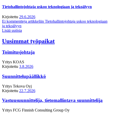
Tietohallintojohtaja uskoo teknologiaan ja tekoälyyn
Kirjoitettu
29.6.2026
Ei kommentteja
artikkeliin Tietohallintojohtaja uskoo teknologiaan
ja tekoälyyn
Lisää uutisia
Uusimmat työpaikat
Toimitusjohtaja
Yritys
KOAS
Kirjoitettu
3.8.2026
Suunnittelupäällikkö
Yritys
Tekova Oyj
Kirjoitettu
22.7.2026
Vastuusuunnittelija, tietomallintava suunnittelija
Yritys
FCG Finnish Consulting Group Oy