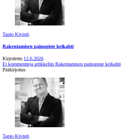
Tapio Kivistö
Rakentamisen painopiste keikahti
Kirjoitettu
12.6.2026
Ei kommentteja
artikkeliin Rakentamisen painopiste keikahti
Pääkirjoitus
Tapio Kivistö