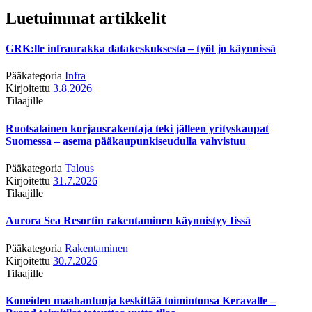
Luetuimmat artikkelit
GRK:lle infraurakka datakeskuksesta – työt jo käynnissä
Pääkategoria
Infra
Kirjoitettu
3.8.2026
Tilaajille
Ruotsalainen korjausrakentaja teki jälleen yrityskaupat
Suomessa – asema pääkaupunkiseudulla vahvistuu
Pääkategoria
Talous
Kirjoitettu
31.7.2026
Tilaajille
Aurora Sea Resortin rakentaminen käynnistyy Iissä
Pääkategoria
Rakentaminen
Kirjoitettu
30.7.2026
Tilaajille
Koneiden maahantuoja keskittää toimintonsa Keravalle –