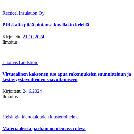
Recticel Insulation Oy
PIR-katto pitää pintansa kovillakin keleillä
Kirjoitettu
21.10.2024
Ilmoitus
Thomas Lindstrom
Virtuaalinen kaksonen tuo apua rakennuksien suunnitteluun ja
kestävyystavoitteiden saavuttamiseen
Kirjoitettu
24.6.2024
Ilmoitus
Helsingin kiertotalouden klusteriohjelma
Materiaaleista parhain on olemassa oleva