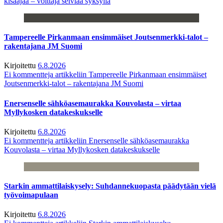
kisaajaa – voittaja selviää syksyllä
Tampereelle Pirkanmaan ensimmäiset Joutsenmerkki-talot –
rakentajana JM Suomi
Kirjoitettu
6.8.2026
Ei kommentteja
artikkeliin Tampereelle Pirkanmaan ensimmäiset
Joutsenmerkki-talot – rakentajana JM Suomi
Enersenselle sähköasemaurakka Kouvolasta – virtaa
Myllykosken datakeskukselle
Kirjoitettu
6.8.2026
Ei kommentteja
artikkeliin Enersenselle sähköasemaurakka
Kouvolasta – virtaa Myllykosken datakeskukselle
Starkin ammattilaiskysely: Suhdannekuopasta päädytään vielä
työvoimapulaan
Kirjoitettu
6.8.2026