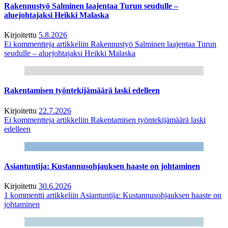
Rakennustyö Salminen laajentaa Turun seudulle –
aluejohtajaksi Heikki Malaska
Kirjoitettu
5.8.2026
Ei kommentteja
artikkeliin Rakennustyö Salminen laajentaa Turun
seudulle – aluejohtajaksi Heikki Malaska
Rakentamisen työntekijämäärä laski edelleen
Kirjoitettu
22.7.2026
Ei kommentteja
artikkeliin Rakentamisen työntekijämäärä laski
edelleen
Asiantuntija: Kustannusohjauksen haaste on johtaminen
Kirjoitettu
30.6.2026
1 kommentti
artikkeliin Asiantuntija: Kustannusohjauksen haaste on
johtaminen