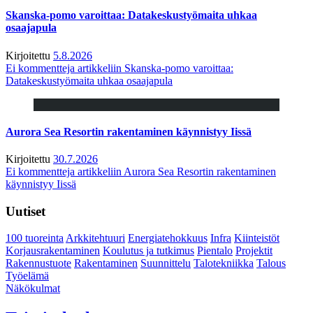
Skanska-pomo varoittaa: Datakeskustyömaita uhkaa
osaajapula
Kirjoitettu
5.8.2026
Ei kommentteja
artikkeliin Skanska-pomo varoittaa:
Datakeskustyömaita uhkaa osaajapula
Aurora Sea Resortin rakentaminen käynnistyy Iissä
Kirjoitettu
30.7.2026
Ei kommentteja
artikkeliin Aurora Sea Resortin rakentaminen
käynnistyy Iissä
Uutiset
100 tuoreinta
Arkkitehtuuri
Energiatehokkuus
Infra
Kiinteistöt
Korjausrakentaminen
Koulutus ja tutkimus
Pientalo
Projektit
Rakennustuote
Rakentaminen
Suunnittelu
Talotekniikka
Talous
Työelämä
Näkökulmat