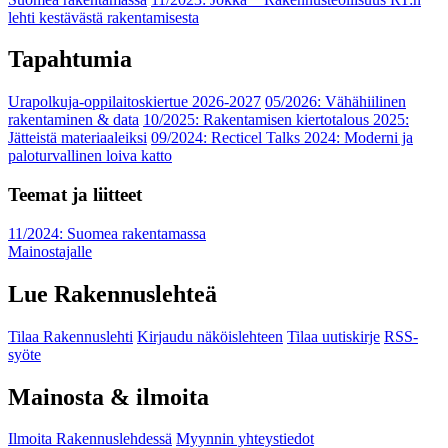
lehti kestävästä rakentamisesta
Tapahtumia
Urapolkuja-oppilaitoskiertue 2026-2027
05/2026: Vähähiilinen
rakentaminen & data
10/2025: Rakentamisen kiertotalous 2025:
Jätteistä materiaaleiksi
09/2024: Recticel Talks 2024: Moderni ja
paloturvallinen loiva katto
Teemat ja liitteet
11/2024: Suomea rakentamassa
Mainostajalle
Lue Rakennuslehteä
Tilaa Rakennuslehti
Kirjaudu näköislehteen
Tilaa uutiskirje
RSS-
syöte
Mainosta & ilmoita
Ilmoita Rakennuslehdessä
Myynnin yhteystiedot