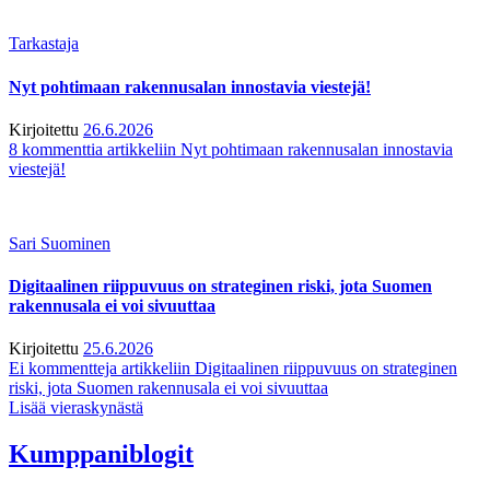
Tarkastaja
Nyt pohtimaan rakennusalan innostavia viestejä!
Kirjoitettu
26.6.2026
8 kommenttia
artikkeliin Nyt pohtimaan rakennusalan innostavia
viestejä!
Sari Suominen
Digitaalinen riippuvuus on strateginen riski, jota Suomen
rakennusala ei voi sivuuttaa
Kirjoitettu
25.6.2026
Ei kommentteja
artikkeliin Digitaalinen riippuvuus on strateginen
riski, jota Suomen rakennusala ei voi sivuuttaa
Lisää vieraskynästä
Kumppaniblogit