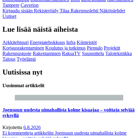
Tampere
Caverion
Kirjaudu sisään
Rekisteröidy
Tilaa Rakennuslehti
Näköislehdet
Uutiset
Lue lisää näistä aiheista
Arkkitehtuuri
Energiatehokkuus
Infra
Kiinteistöt
Korjausrakentaminen
Koulutus ja tutkimus
Pientalo
Projektit
Rakennustuote
Rakentaminen
RaksaTV
Suunnittelu
Talotekniikka
Talous
Työelämä
Uutisissa nyt
Uusimmat artikkelit
Joensuun uudesta uimahallista kolme kisaajaa – voittaja selviää
syksyllä
Kirjoitettu
6.8.2026
Ei kommentteja
artikkeliin Joensuun uudesta uimahallista kolme