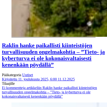
Raklin hanke paikallisti kiinteistöjen
turvallisuuden ongelmakohtia – ”Tieto- ja
kyberturva ei ole kokonaisvaltaisesti
kenenkään pöydällä”
Pääkategoria
Uutiset
Kirjoitettu 11. joulukuuta 2025, 6:00
11.12.2025
Tilaajille
Ei kommentteja
artikkeliin Raklin hanke paikallisti kiinteistöjen
turvallisuuden ongelmakohtia – ”Tieto- ja kyberturva ei ole
kokonaisvaltaisesti kenenkään pöydällä”