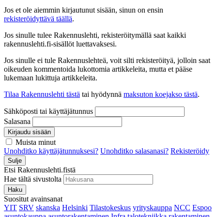
Jos et ole aiemmin kirjautunut sisään, sinun on ensin
rekisteröidyttävä täällä
.
Jos sinulle tulee Rakennuslehti, rekisteröitymällä saat kaikki
rakennuslehti.fi-sisällöt luettavaksesi.
Jos sinulle ei tule Rakennuslehteä, voit silti rekisteröityä, jolloin saat
oikeuden kommentoida lukottomia artikkeleita, mutta et pääse
lukemaan lukittuja artikkeleita.
Tilaa Rakennuslehti tästä
tai hyödynnä
maksuton koejakso tästä
.
Sähköposti tai käyttäjätunnus
Salasana
Kirjaudu sisään
Muista minut
Unohditko käyttäjätunnuksesi?
Unohditko salasanasi?
Rekisteröidy
Sulje
Etsi Rakennuslehti.fistä
Hae tältä sivustolta
Haku
Suositut avainsanat
YIT
SRV
skanska
Helsinki
Tilastokeskus
yrityskauppa
NCC
Espoo
asuntokauppa
asuntorakentaminen
Infra
talotekniikka
rakentaminen