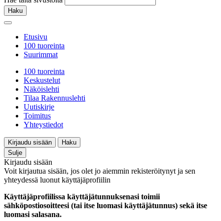
Haku
Etusivu
100 tuoreinta
Suurimmat
100 tuoreinta
Keskustelut
Näköislehti
Tilaa Rakennuslehti
Uutiskirje
Toimitus
Yhteystiedot
Kirjaudu sisään
Haku
Sulje
Kirjaudu sisään
Voit kirjautua sisään, jos olet jo aiemmin rekisteröitynyt ja sen
yhteydessä luonut käyttäjäprofiilin
Käyttäjäprofiilissa käyttäjätunnuksenasi toimii
sähköpostiosoitteesi (tai itse luomasi käyttäjätunnus) sekä itse
luomasi salasana.