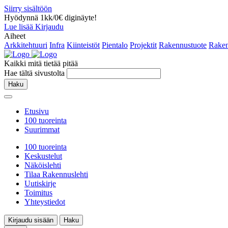
Siirry sisältöön
Hyödynnä 1kk/0€ diginäyte!
Lue lisää
Kirjaudu
Aiheet
Arkkitehtuuri
Infra
Kiinteistöt
Pientalo
Projektit
Rakennustuote
Raken
Kaikki mitä tietää pitää
Hae tältä sivustolta
Haku
Etusivu
100 tuoreinta
Suurimmat
100 tuoreinta
Keskustelut
Näköislehti
Tilaa Rakennuslehti
Uutiskirje
Toimitus
Yhteystiedot
Kirjaudu sisään
Haku