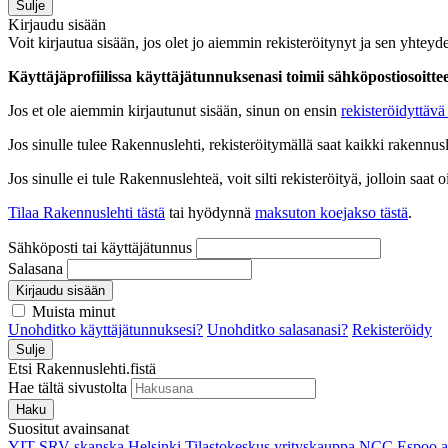
Sulje
Kirjaudu sisään
Voit kirjautua sisään, jos olet jo aiemmin rekisteröitynyt ja sen yhteyde
Käyttäjäprofiilissa käyttäjätunnuksenasi toimii sähköpostiosoittees
Jos et ole aiemmin kirjautunut sisään, sinun on ensin
rekisteröidyttävä 
Jos sinulle tulee Rakennuslehti, rekisteröitymällä saat kaikki rakennusle
Jos sinulle ei tule Rakennuslehteä, voit silti rekisteröityä, jolloin sa
Tilaa Rakennuslehti tästä
tai hyödynnä
maksuton koejakso tästä
.
Sähköposti tai käyttäjätunnus
Salasana
Kirjaudu sisään
Muista minut
Unohditko käyttäjätunnuksesi?
Unohditko salasanasi?
Rekisteröidy
Sulje
Etsi Rakennuslehti.fistä
Hae tältä sivustolta
Haku
Suositut avainsanat
YIT
SRV
skanska
Helsinki
Tilastokeskus
yrityskauppa
NCC
Espoo