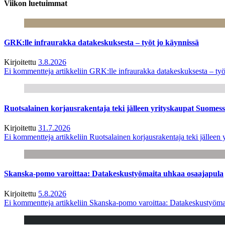
Viikon luetuimmat
GRK:lle infraurakka datakeskuksesta – työt jo käynnissä
Kirjoitettu
3.8.2026
Ei kommentteja
artikkeliin GRK:lle infraurakka datakeskuksesta – työ
Ruotsalainen korjausrakentaja teki jälleen yrityskaupat Suome
Kirjoitettu
31.7.2026
Ei kommentteja
artikkeliin Ruotsalainen korjausrakentaja teki jälle
Skanska-pomo varoittaa: Datakeskustyömaita uhkaa osaajapula
Kirjoitettu
5.8.2026
Ei kommentteja
artikkeliin Skanska-pomo varoittaa: Datakeskustyöma