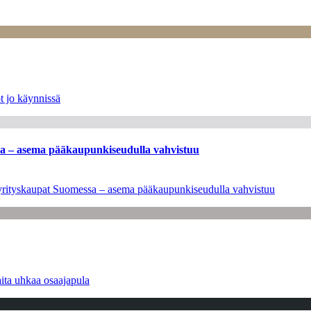
t jo käynnissä
ssa – asema pääkaupunkiseudulla vahvistuu
en yrityskaupat Suomessa – asema pääkaupunkiseudulla vahvistuu
ita uhkaa osaajapula