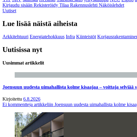
Kirjaudu sisään
Rekisteröidy
Tilaa Rakennuslehti
Näköislehdet
Uutiset
Lue lisää näistä aiheista
Arkkitehtuuri
Energiatehokkuus
Infra
Kiinteistöt
Korjausrakentamine
Uutisissa nyt
Uusimmat artikkelit
Joensuun uudesta uimahallista kolme kisaajaa – voittaja selviää s
Kirjoitettu
6.8.2026
Ei kommentteja
artikkeliin Joensuun uudesta uimahallista kolme kisaaj