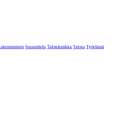
akentaminen
Suunnittelu
Talotekniikka
Talous
Työelämä