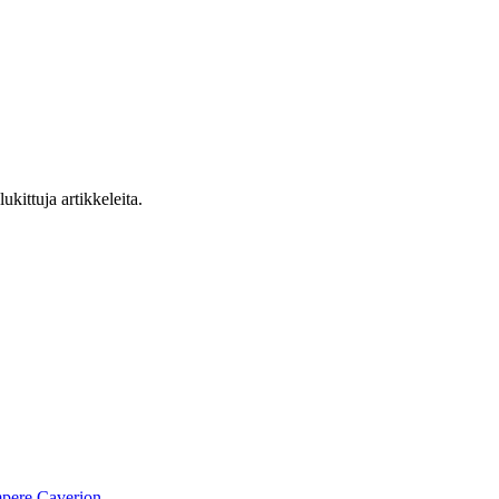
ukittuja artikkeleita.
pere
Caverion