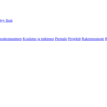
tyy Iissä
srakentaminen
Koulutus ja tutkimus
Pientalo
Projektit
Rakennustuote
R