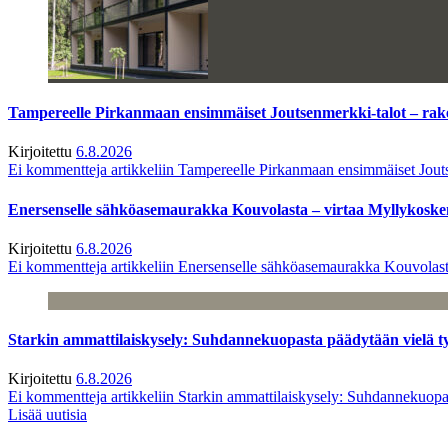
Tampereelle Pirkanmaan ensimmäiset Joutsenmerkki-talot – ra
Kirjoitettu
6.8.2026
Ei kommentteja
artikkeliin Tampereelle Pirkanmaan ensimmäiset Jout
Enersenselle sähköasemaurakka Kouvolasta – virtaa Myllykoske
Kirjoitettu
6.8.2026
Ei kommentteja
artikkeliin Enersenselle sähköasemaurakka Kouvolast
Starkin ammattilaiskysely: Suhdannekuopasta päädytään vielä 
Kirjoitettu
6.8.2026
Ei kommentteja
artikkeliin Starkin ammattilaiskysely: Suhdannekuop
Lisää uutisia