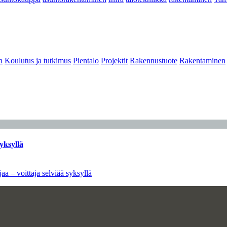
n
Koulutus ja tutkimus
Pientalo
Projektit
Rakennustuote
Rakentaminen
yksyllä
aa – voittaja selviää syksyllä