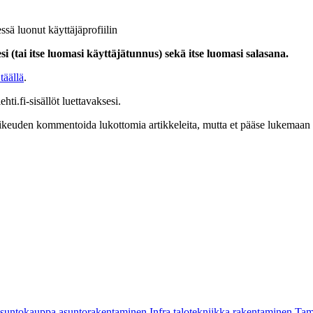
ssä luonut käyttäjäprofiilin
i (tai itse luomasi käyttäjätunnus) sekä itse luomasi salasana.
täällä
.
hti.fi-sisällöt luettavaksesi.
at oikeuden kommentoida lukottomia artikkeleita, mutta et pääse lukemaan l
asuntokauppa
asuntorakentaminen
Infra
talotekniikka
rakentaminen
Tam