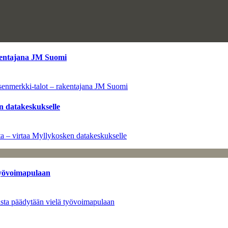
kentajana JM Suomi
senmerkki-talot – rakentajana JM Suomi
n datakeskukselle
a – virtaa Myllykosken datakeskukselle
työvoimapulaan
asta päädytään vielä työvoimapulaan