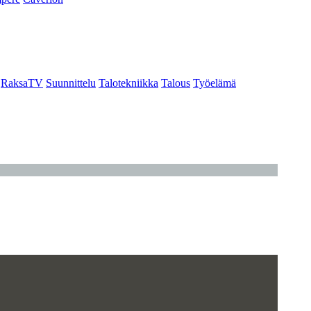
RaksaTV
Suunnittelu
Talotekniikka
Talous
Työelämä