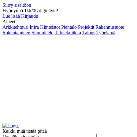
Siirry sisältöön
Hyödynnä 1kk/0€ diginäyte!
Lue lisää
Kirjaudu
Aiheet
Arkkitehtuuri
Infra
Kiinteistöt
Pientalo
Projektit
Rakennustuote
Rakentaminen
Suunnittelu
Talotekniikka
Talous
Työelämä
Kaikki mitä tietää pitää
Hae tältä sivustolta