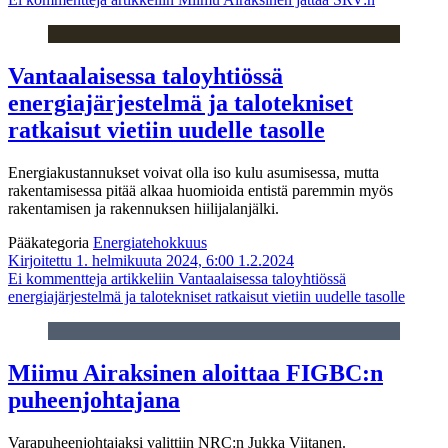
Vantaalaisessa taloyhtiössä
energiajärjestelmä ja talotekniset
ratkaisut vietiin uudelle tasolle
Energiakustannukset voivat olla iso kulu asumisessa, mutta
rakentamisessa pitää alkaa huomioida entistä paremmin myös
rakentamisen ja rakennuksen hiilijalanjälki.
Pääkategoria
Energiatehokkuus
Kirjoitettu 1. helmikuuta 2024, 6:00
1.2.2024
Ei kommentteja
artikkeliin Vantaalaisessa taloyhtiössä
energiajärjestelmä ja talotekniset ratkaisut vietiin uudelle tasolle
Miimu Airaksinen aloittaa FIGBC:n
puheenjohtajana
Varapuheenjohtajaksi valittiin NRC:n Jukka Viitanen.