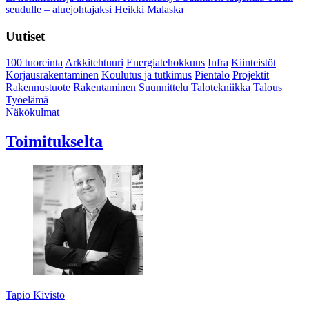
seudulle – aluejohtajaksi Heikki Malaska
Uutiset
100 tuoreinta
Arkkitehtuuri
Energiatehokkuus
Infra
Kiinteistöt
Korjausrakentaminen
Koulutus ja tutkimus
Pientalo
Projektit
Rakennustuote
Rakentaminen
Suunnittelu
Talotekniikka
Talous
Työelämä
Näkökulmat
Toimitukselta
Tapio Kivistö