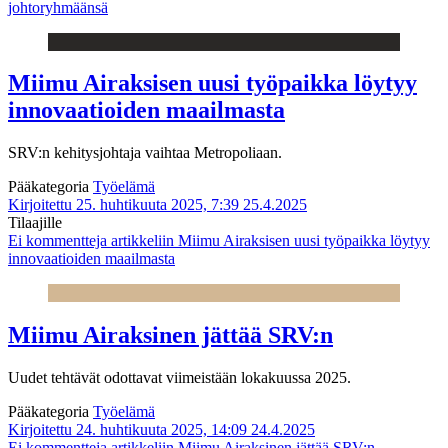
johtoryhmäänsä
Miimu Airaksisen uusi työpaikka löytyy
innovaatioiden maailmasta
SRV:n kehitysjohtaja vaihtaa Metropoliaan.
Pääkategoria
Työelämä
Kirjoitettu 25. huhtikuuta 2025, 7:39
25.4.2025
Tilaajille
Ei kommentteja
artikkeliin Miimu Airaksisen uusi työpaikka löytyy
innovaatioiden maailmasta
Miimu Airaksinen jättää SRV:n
Uudet tehtävät odottavat viimeistään lokakuussa 2025.
Pääkategoria
Työelämä
Kirjoitettu 24. huhtikuuta 2025, 14:09
24.4.2025
Ei kommentteja
artikkeliin Miimu Airaksinen jättää SRV:n