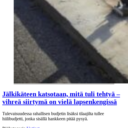
Jälkikäteen katsotaan, mitä tuli tehtyä –
vihreä siirtymä on vielä lapsenkengissä
Tulevaisuudessa rahallisen budjetin lisäksi tilaajilta tullee
hiilibudjetti, jonka sisällä hankkeen pitää pysyä.