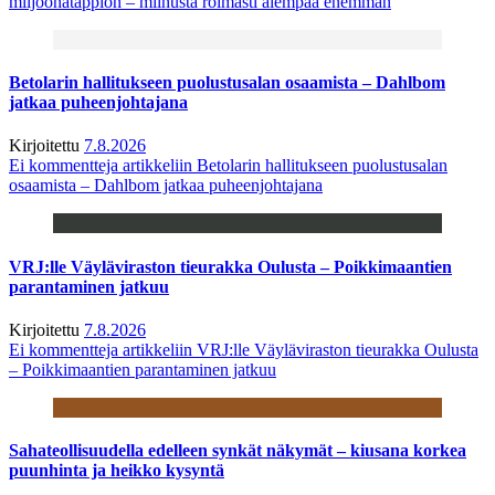
miljoonatappion – miinusta roimasti aiempaa enemmän
Betolarin hallitukseen puolustusalan osaamista – Dahlbom
jatkaa puheenjohtajana
Kirjoitettu
7.8.2026
Ei kommentteja
artikkeliin Betolarin hallitukseen puolustusalan
osaamista – Dahlbom jatkaa puheenjohtajana
VRJ:lle Väyläviraston tieurakka Oulusta – Poikkimaantien
parantaminen jatkuu
Kirjoitettu
7.8.2026
Ei kommentteja
artikkeliin VRJ:lle Väyläviraston tieurakka Oulusta
– Poikkimaantien parantaminen jatkuu
Sahateollisuudella edelleen synkät näkymät – kiusana korkea
puunhinta ja heikko kysyntä