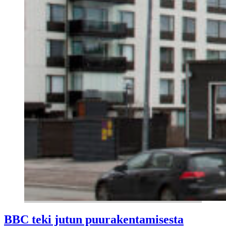
BBC teki jutun puurakentamisesta