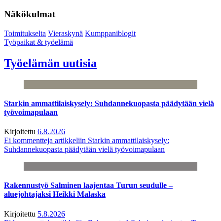
Näkökulmat
Toimitukselta
Vieraskynä
Kumppaniblogit
Työpaikat & työelämä
Työelämän uutisia
Starkin ammattilaiskysely: Suhdannekuopasta päädytään vielä
työvoimapulaan
Kirjoitettu
6.8.2026
Ei kommentteja
artikkeliin Starkin ammattilaiskysely:
Suhdannekuopasta päädytään vielä työvoimapulaan
Rakennustyö Salminen laajentaa Turun seudulle –
aluejohtajaksi Heikki Malaska
Kirjoitettu
5.8.2026