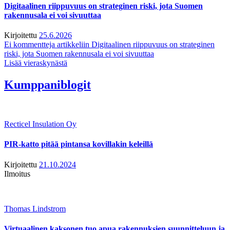
Digitaalinen riippuvuus on strateginen riski, jota Suomen
rakennusala ei voi sivuuttaa
Kirjoitettu
25.6.2026
Ei kommentteja
artikkeliin Digitaalinen riippuvuus on strateginen
riski, jota Suomen rakennusala ei voi sivuuttaa
Lisää vieraskynästä
Kumppaniblogit
Recticel Insulation Oy
PIR-katto pitää pintansa kovillakin keleillä
Kirjoitettu
21.10.2024
Ilmoitus
Thomas Lindstrom
Virtuaalinen kaksonen tuo apua rakennuksien suunnitteluun ja