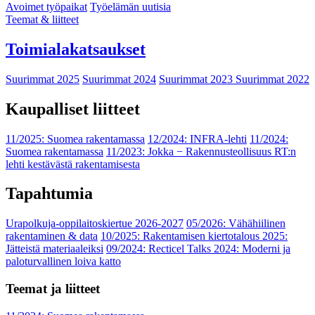
Avoimet työpaikat
Työelämän uutisia
Teemat & liitteet
Toimialakatsaukset
Suurimmat 2025
Suurimmat 2024
Suurimmat 2023
Suurimmat 2022
Kaupalliset liitteet
11/2025: Suomea rakentamassa
12/2024: INFRA-lehti
11/2024:
Suomea rakentamassa
11/2023: Jokka − Rakennusteollisuus RT:n
lehti kestävästä rakentamisesta
Tapahtumia
Urapolkuja-oppilaitoskiertue 2026-2027
05/2026: Vähähiilinen
rakentaminen & data
10/2025: Rakentamisen kiertotalous 2025:
Jätteistä materiaaleiksi
09/2024: Recticel Talks 2024: Moderni ja
paloturvallinen loiva katto
Teemat ja liitteet