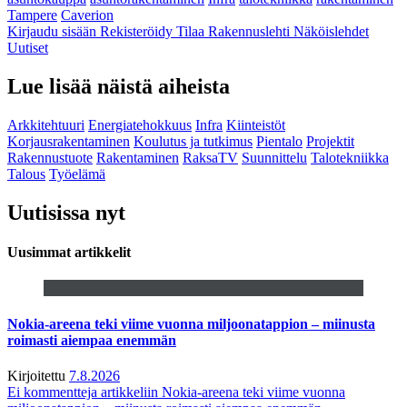
Tampere
Caverion
Kirjaudu sisään
Rekisteröidy
Tilaa Rakennuslehti
Näköislehdet
Uutiset
Lue lisää näistä aiheista
Arkkitehtuuri
Energiatehokkuus
Infra
Kiinteistöt
Korjausrakentaminen
Koulutus ja tutkimus
Pientalo
Projektit
Rakennustuote
Rakentaminen
RaksaTV
Suunnittelu
Talotekniikka
Talous
Työelämä
Uutisissa nyt
Uusimmat artikkelit
Nokia-areena teki viime vuonna miljoonatappion – miinusta
roimasti aiempaa enemmän
Kirjoitettu
7.8.2026
Ei kommentteja
artikkeliin Nokia-areena teki viime vuonna