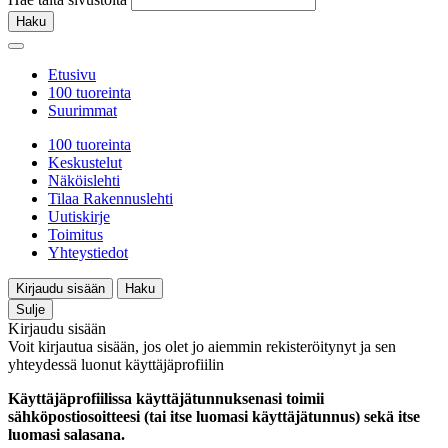
Haku
Etusivu
100 tuoreinta
Suurimmat
100 tuoreinta
Keskustelut
Näköislehti
Tilaa Rakennuslehti
Uutiskirje
Toimitus
Yhteystiedot
Kirjaudu sisään
Haku
Sulje
Kirjaudu sisään
Voit kirjautua sisään, jos olet jo aiemmin rekisteröitynyt ja sen
yhteydessä luonut käyttäjäprofiilin
Käyttäjäprofiilissa käyttäjätunnuksenasi toimii
sähköpostiosoitteesi (tai itse luomasi käyttäjätunnus) sekä itse
luomasi salasana.