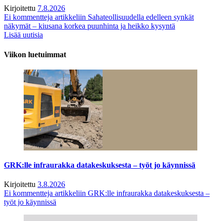
Kirjoitettu
7.8.2026
Ei kommentteja
artikkeliin Sahateollisuudella edelleen synkät
näkymät – kiusana korkea puunhinta ja heikko kysyntä
Lisää uutisia
Viikon luetuimmat
GRK:lle infraurakka datakeskuksesta – työt jo käynnissä
Kirjoitettu
3.8.2026
Ei kommentteja
artikkeliin GRK:lle infraurakka datakeskuksesta –
työt jo käynnissä