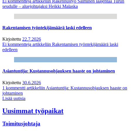
Ei kommentteja
artikkeliin Rakennustyö Salminen laajentaa Turun
seudulle – aluejohtajaksi Heikki Malaska
Rakentamisen työntekijämäärä laski edelleen
Kirjoitettu
22.7.2026
Ei kommentteja
artikkeliin Rakentamisen työntekijämäärä laski
edelleen
Asiantuntija: Kustannusohjauksen haaste on johtaminen
Kirjoitettu
30.6.2026
1 kommentti
artikkeliin Asiantuntija: Kustannusohjauksen haaste on
johtaminen
Lisää uutisia
Uusimmat työpaikat
Toimitusjohtaja