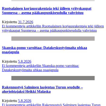
Ruotsalainen korjausrakentaja teki jälleen yrityskaupat
Suomessa – asema pääkaupunkiseudulla vahvistuu
Kirjoitettu
31.7.2026
Ei kommentteja
artikkeliin Ruotsalainen korjausrakentaja teki jälleen
yrityskaupat Suomessa – asema pääkaupunkiseudulla vahvistuu
Skanska-pomo varoittaa: Datakeskustyömaita uhkaa
osaajapula
Kirjoitettu
5.8.2026
Ei kommentteja
artikkeliin Skanska-pomo varoittaa:
Datakeskustyömaita uhkaa osaajapula
Rakennustyö Salminen laajentaa Turun seudulle –
aluejohtajaksi Heikki Malaska
Kirjoitettu
5.8.2026
Ei kommentteja
artikkeliin Rakennustyö Salminen laajentaa Turun