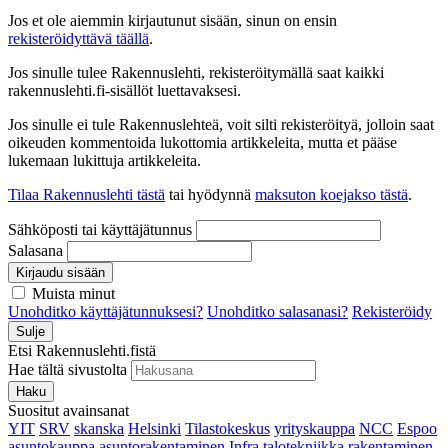
Jos et ole aiemmin kirjautunut sisään, sinun on ensin
rekisteröidyttävä täällä
.
Jos sinulle tulee Rakennuslehti, rekisteröitymällä saat kaikki
rakennuslehti.fi-sisällöt luettavaksesi.
Jos sinulle ei tule Rakennuslehteä, voit silti rekisteröityä, jolloin saat
oikeuden kommentoida lukottomia artikkeleita, mutta et pääse
lukemaan lukittuja artikkeleita.
Tilaa Rakennuslehti tästä
tai hyödynnä
maksuton koejakso tästä
.
Sähköposti tai käyttäjätunnus
Salasana
Kirjaudu sisään
Muista minut
Unohditko käyttäjätunnuksesi?
Unohditko salasanasi?
Rekisteröidy
Sulje
Etsi Rakennuslehti.fistä
Hae tältä sivustolta
Haku
Suositut avainsanat
YIT
SRV
skanska
Helsinki
Tilastokeskus
yrityskauppa
NCC
Espoo
asuntokauppa
asuntorakentaminen
Infra
talotekniikka
rakentaminen