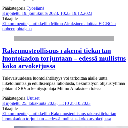
Pääkategoria
Työelämä
Kirjoitettu 19. joulukuuta 2023, 10:23
19.12.2023
Tilaajille
Ei kommentteja
artikkeliin Miimu Airaksinen aloittaa FIGBC:n
puheenjohtajana
Rakennusteollisuus rakensi tiekartan
luontokadon torjuntaan – edessä mullistus
koko arvoketjussa
Tulevaisuudessa luontolähtöisyys voi tarkoittaa alalle uutta
liiketoimintaa ja edullisempaa rahoitusta, tiekarttatyön ohjausryhmää
johtanut SRV:n kehitysjohtaja Miimu Airaksinen toteaa.
Pääkategoria
Uutiset
Kirjoitettu 25. lokakuuta 2023, 11:10
25.10.2023
Tilaajille
Ei kommentteja
artikkeliin Rakennusteollisuus rakensi tiekartan
luontokadon torjuntaan – edessä mullistus koko arvoketjussa