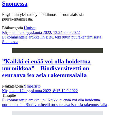
Suomessa
Englannin yleisradioyhtiö kiinnostui suomalaisesta
puurakentamisesta.
Pääkategoria
Uutiset
Kirjoitettu 29. syyskuuta 2022, 13:24
29.9.2022
Ei kommentteja
artikkeliin BBC teki jutun puurakentamisesta
Suomessa
”Kaikki ei enää voi olla hoidettua
nurmikkoa” – Biodiversiteetti on
seuraava iso asia rakennusalalla
Pääkategoria
Ympäristö
Kirjoitettu 12. syyskuuta 2022, 8:15
12.9.2022
Tilaajille
Ei kommentteja
artikkeliin ”Kaikki ei enää voi olla hoidettua
nurmikkoa” – Biodiversiteetti on seuraava iso asia rakennusalalla