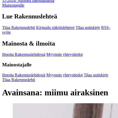
11/2024: Suomea rakentamassa
Mainostajalle
Lue Rakennuslehteä
Tilaa Rakennuslehti
Kirjaudu näköislehteen
Tilaa uutiskirje
RSS-
syöte
Mainosta & ilmoita
Ilmoita Rakennuslehdessä
Myynnin yhteystiedot
Mainostajalle
Ilmoita Rakennuslehdessä
Myynnin yhteystiedot
Tilaa uutiskirje
Tilaa Rakennuslehti
Avainsana:
miimu airaksinen