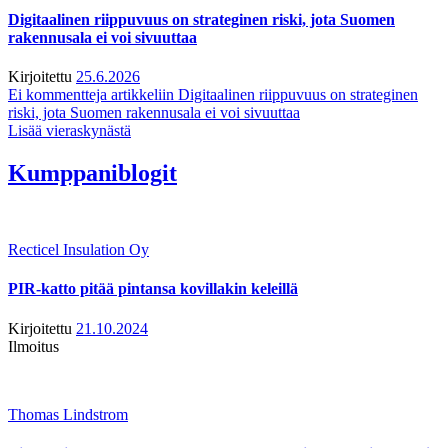
Digitaalinen riippuvuus on strateginen riski, jota Suomen
rakennusala ei voi sivuuttaa
Kirjoitettu
25.6.2026
Ei kommentteja
artikkeliin Digitaalinen riippuvuus on strateginen
riski, jota Suomen rakennusala ei voi sivuuttaa
Lisää vieraskynästä
Kumppaniblogit
Recticel Insulation Oy
PIR-katto pitää pintansa kovillakin keleillä
Kirjoitettu
21.10.2024
Ilmoitus
Thomas Lindstrom