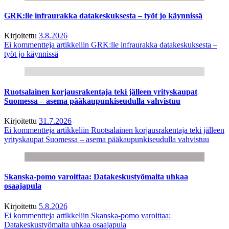
GRK:lle infraurakka datakeskuksesta – työt jo käynnissä
Kirjoitettu
3.8.2026
Ei kommentteja
artikkeliin GRK:lle infraurakka datakeskuksesta –
työt jo käynnissä
Ruotsalainen korjausrakentaja teki jälleen yrityskaupat
Suomessa – asema pääkaupunkiseudulla vahvistuu
Kirjoitettu
31.7.2026
Ei kommentteja
artikkeliin Ruotsalainen korjausrakentaja teki jälleen
yrityskaupat Suomessa – asema pääkaupunkiseudulla vahvistuu
Skanska-pomo varoittaa: Datakeskustyömaita uhkaa
osaajapula
Kirjoitettu
5.8.2026
Ei kommentteja
artikkeliin Skanska-pomo varoittaa:
Datakeskustyömaita uhkaa osaajapula