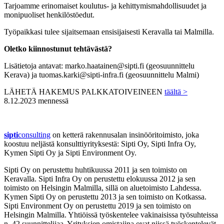
Tarjoamme erinomaiset koulutus- ja kehittymismahdollisuudet ja
monipuoliset henkilöstöedut.
Työpaikkasi tulee sijaitsemaan ensisijaisesti Keravalla tai Malmilla.
Oletko kiinnostunut tehtävästä?
Lisätietoja antavat: marko.haatainen@sipti.fi (geosuunnittelu
Kerava) ja tuomas.karki@sipti-infra.fi (geosuunnittelu Malmi)
LÄHETÄ HAKEMUS PALKKATOIVEINEEN
täältä >
8.12.2023 mennessä
sipti
consulting
on ketterä rakennusalan insinööritoimisto, joka
koostuu neljästä konsulttiyrityksestä: Sipti Oy, Sipti Infra Oy,
Kymen Sipti Oy ja Sipti Environment Oy.
Sipti Oy on perustettu huhtikuussa 2011 ja sen toimisto on
Keravalla. Sipti Infra Oy on perustettu elokuussa 2012 ja sen
toimisto on Helsingin Malmilla, sillä on aluetoimisto Lahdessa.
Kymen Sipti Oy on perustettu 2013 ja sen toimisto on Kotkassa.
Sipti Environment Oy on perustettu 2019 ja sen toimisto on
Helsingin Malmilla. Yhtiöissä työskentelee vakinaisissa työsuhteissa
n. 42 suunnittelijaa. Yrityksien omistajina ovat niissä työskentelevät