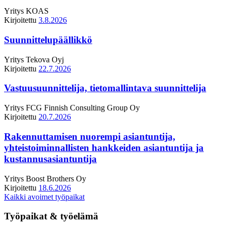
Yritys
KOAS
Kirjoitettu
3.8.2026
Suunnittelupäällikkö
Yritys
Tekova Oyj
Kirjoitettu
22.7.2026
Vastuusuunnittelija, tietomallintava suunnittelija
Yritys
FCG Finnish Consulting Group Oy
Kirjoitettu
20.7.2026
Rakennuttamisen nuorempi asiantuntija,
yhteistoiminnallisten hankkeiden asiantuntija ja
kustannusasiantuntija
Yritys
Boost Brothers Oy
Kirjoitettu
18.6.2026
Kaikki avoimet työpaikat
Työpaikat & työelämä