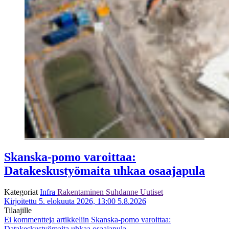
Skanska-pomo varoittaa:
Datakeskustyömaita uhkaa osaajapula
Kategoriat
Infra
Rakentaminen
Suhdanne
Uutiset
Kirjoitettu 5. elokuuta 2026, 13:00
5.8.2026
Tilaajille
Ei kommentteja
artikkeliin Skanska-pomo varoittaa:
Datakeskustyömaita uhkaa osaajapula