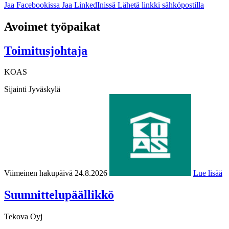
Jaa Facebookissa
Jaa LinkedInissä
Lähetä linkki sähköpostilla
Avoimet työpaikat
Toimitusjohtaja
KOAS
Sijainti
Jyväskylä
Viimeinen hakupäivä 24.8.2026
Lue lisää
Suunnittelupäällikkö
Tekova Oyj