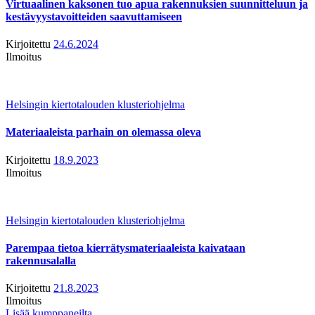
Virtuaalinen kaksonen tuo apua rakennuksien suunnitteluun ja
kestävyystavoitteiden saavuttamiseen
Kirjoitettu
24.6.2024
Ilmoitus
Helsingin kiertotalouden klusteriohjelma
Materiaaleista parhain on olemassa oleva
Kirjoitettu
18.9.2023
Ilmoitus
Helsingin kiertotalouden klusteriohjelma
Parempaa tietoa kierrätysmateriaaleista kaivataan
rakennusalalla
Kirjoitettu
21.8.2023
Ilmoitus
Lisää kumppaneilta