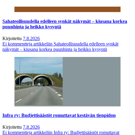
Sahateollisuudella edelleen synkät näkymät – kiusana korkea
puunhinta ja heikko kysyntä
Kirjoitettu
7.8.2026
Ei kommentteja
artikkeliin Sahateollisuudella edelleen synkät
näkymät – kiusana korkea puunhinta ja heikko kysyntä
Infra ry: Budjettisäästöt romuttavat kestävän tienpidon
Kirjoitettu
7.8.2026
Ei kommentteja
artikkeliin Infra ry: Budjettisäästöt romuttavat