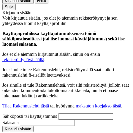
Kirjaudu sisään
Haku
Sulje
Kirjaudu sisään
Voit kirjautua sisään, jos olet jo aiemmin rekisteröitynyt ja sen
yhteydessä luonut käyttäjäprofiilin
Käyttäjäprofiilissa käyttäjätunnuksenasi toimii
sähköpostiosoitteesi (tai itse luomasi käyttäjätunnus) sekä itse
luomasi salasana.
Jos et ole aiemmin kirjautunut sisään, sinun on ensin
rekisteröidyttävä täällä
.
Jos sinulle tulee Rakennuslehti, rekisteröitymällä saat kaikki
rakennuslehti.fi-sisällöt luettavaksesi.
Jos sinulle ei tule Rakennuslehteä, voit silti rekisteröityä, jolloin saat
oikeuden kommentoida lukottomia artikkeleita, mutta et pääse
lukemaan lukittuja artikkeleita.
Tilaa Rakennuslehti tästä
tai hyödynnä
maksuton koejakso tästä
.
Sähköposti tai käyttäjätunnus
Salasana
Kirjaudu sisään