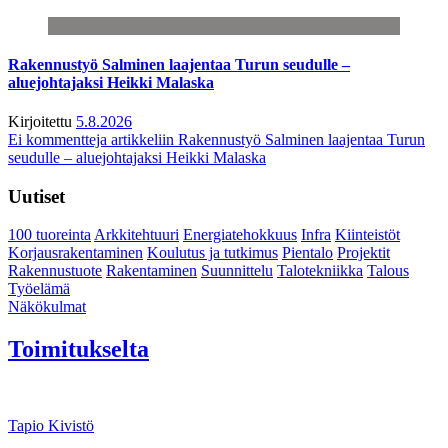
Rakennustyö Salminen laajentaa Turun seudulle –
aluejohtajaksi Heikki Malaska
Kirjoitettu
5.8.2026
Ei kommentteja
artikkeliin Rakennustyö Salminen laajentaa Turun
seudulle – aluejohtajaksi Heikki Malaska
Uutiset
100 tuoreinta
Arkkitehtuuri
Energiatehokkuus
Infra
Kiinteistöt
Korjausrakentaminen
Koulutus ja tutkimus
Pientalo
Projektit
Rakennustuote
Rakentaminen
Suunnittelu
Talotekniikka
Talous
Työelämä
Näkökulmat
Toimitukselta
Tapio Kivistö