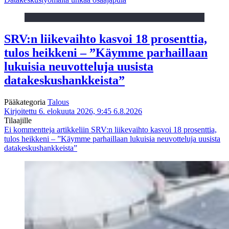
SRV:n liikevaihto kasvoi 18 prosenttia,
tulos heikkeni – ”Käymme parhaillaan
lukuisia neuvotteluja uusista
datakeskushankkeista”
Pääkategoria
Talous
Kirjoitettu 6. elokuuta 2026, 9:45
6.8.2026
Tilaajille
Ei kommentteja
artikkeliin SRV:n liikevaihto kasvoi 18 prosenttia,
tulos heikkeni – ”Käymme parhaillaan lukuisia neuvotteluja uusista
datakeskushankkeista”