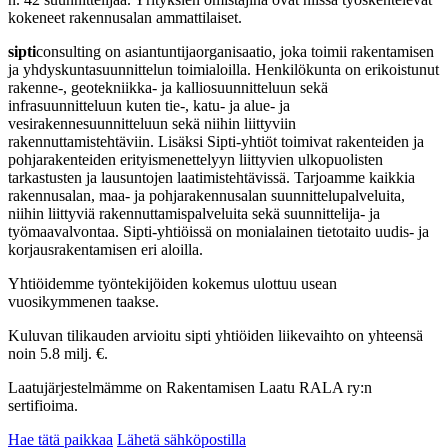
kokeneet rakennusalan ammattilaiset.
sipti
consulting on asiantuntijaorganisaatio, joka toimii rakentamisen
ja yhdyskuntasuunnittelun toimialoilla. Henkilökunta on erikoistunut
rakenne-, geotekniikka- ja kalliosuunnitteluun sekä
infrasuunnitteluun kuten tie-, katu- ja alue- ja
vesirakennesuunnitteluun sekä niihin liittyviin
rakennuttamistehtäviin. Lisäksi Sipti-yhtiöt toimivat rakenteiden ja
pohjarakenteiden erityismenettelyyn liittyvien ulkopuolisten
tarkastusten ja lausuntojen laatimistehtävissä. Tarjoamme kaikkia
rakennusalan, maa- ja pohjarakennusalan suunnittelupalveluita,
niihin liittyviä rakennuttamispalveluita sekä suunnittelija- ja
työmaavalvontaa. Sipti-yhtiöissä on monialainen tietotaito uudis- ja
korjausrakentamisen eri aloilla.
Yhtiöidemme työntekijöiden kokemus ulottuu usean
vuosikymmenen taakse.
Kuluvan tilikauden arvioitu sipti yhtiöiden liikevaihto on yhteensä
noin 5.8 milj. €.
Laatujärjestelmämme on Rakentamisen Laatu RALA ry:n
sertifioima.
Hae tätä paikkaa
Lähetä sähköpostilla