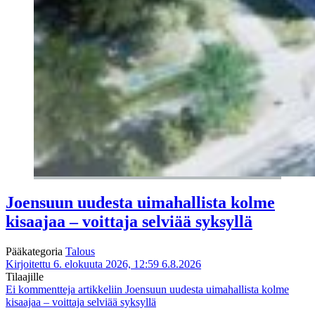
Joensuun uudesta uimahallista kolme
kisaajaa – voittaja selviää syksyllä
Pääkategoria
Talous
Kirjoitettu 6. elokuuta 2026, 12:59
6.8.2026
Tilaajille
Ei kommentteja
artikkeliin Joensuun uudesta uimahallista kolme
kisaajaa – voittaja selviää syksyllä