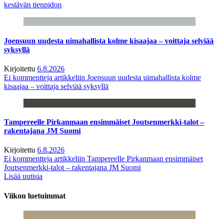
kestävän tienpidon
Joensuun uudesta uimahallista kolme kisaajaa – voittaja selviää
syksyllä
Kirjoitettu
6.8.2026
Ei kommentteja
artikkeliin Joensuun uudesta uimahallista kolme
kisaajaa – voittaja selviää syksyllä
Tampereelle Pirkanmaan ensimmäiset Joutsenmerkki-talot –
rakentajana JM Suomi
Kirjoitettu
6.8.2026
Ei kommentteja
artikkeliin Tampereelle Pirkanmaan ensimmäiset
Joutsenmerkki-talot – rakentajana JM Suomi
Lisää uutisia
Viikon luetuimmat