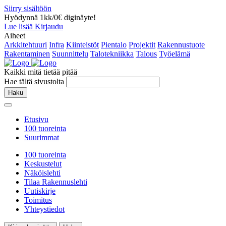
Siirry sisältöön
Hyödynnä 1kk/0€ diginäyte!
Lue lisää
Kirjaudu
Aiheet
Arkkitehtuuri
Infra
Kiinteistöt
Pientalo
Projektit
Rakennustuote
Rakentaminen
Suunnittelu
Talotekniikka
Talous
Työelämä
Kaikki mitä tietää pitää
Hae tältä sivustolta
Haku
Etusivu
100 tuoreinta
Suurimmat
100 tuoreinta
Keskustelut
Näköislehti
Tilaa Rakennuslehti
Uutiskirje
Toimitus
Yhteystiedot