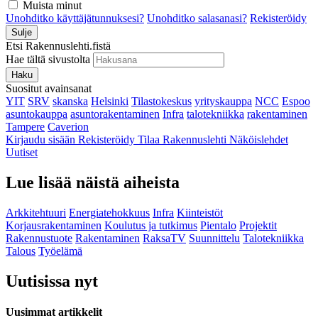
Muista minut
Unohditko käyttäjätunnuksesi?
Unohditko salasanasi?
Rekisteröidy
Sulje
Etsi Rakennuslehti.fistä
Hae tältä sivustolta
Haku
Suositut avainsanat
YIT
SRV
skanska
Helsinki
Tilastokeskus
yrityskauppa
NCC
Espoo
asuntokauppa
asuntorakentaminen
Infra
talotekniikka
rakentaminen
Tampere
Caverion
Kirjaudu sisään
Rekisteröidy
Tilaa Rakennuslehti
Näköislehdet
Uutiset
Lue lisää näistä aiheista
Arkkitehtuuri
Energiatehokkuus
Infra
Kiinteistöt
Korjausrakentaminen
Koulutus ja tutkimus
Pientalo
Projektit
Rakennustuote
Rakentaminen
RaksaTV
Suunnittelu
Talotekniikka
Talous
Työelämä
Uutisissa nyt
Uusimmat artikkelit