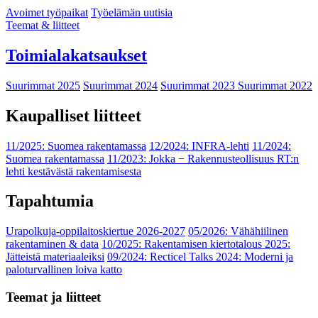
Avoimet työpaikat
Työelämän uutisia
Teemat & liitteet
Toimialakatsaukset
Suurimmat 2025
Suurimmat 2024
Suurimmat 2023
Suurimmat 2022
Kaupalliset liitteet
11/2025: Suomea rakentamassa
12/2024: INFRA-lehti
11/2024:
Suomea rakentamassa
11/2023: Jokka − Rakennusteollisuus RT:n
lehti kestävästä rakentamisesta
Tapahtumia
Urapolkuja-oppilaitoskiertue 2026-2027
05/2026: Vähähiilinen
rakentaminen & data
10/2025: Rakentamisen kiertotalous 2025:
Jätteistä materiaaleiksi
09/2024: Recticel Talks 2024: Moderni ja
paloturvallinen loiva katto
Teemat ja liitteet