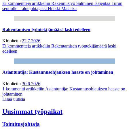
Ei kommentteja
artikkeliin Rakennustyö Salminen laajentaa Turun
seudulle – aluejohtajaksi Heikki Malaska
Rakentamisen työntekijämäärä laski edelleen
Kirjoitettu
22.7.2026
Ei kommentteja
artikkeliin Rakentamisen työntekijämäärä laski
edelleen
Asiantuntija: Kustannusohjauksen haaste on johtaminen
Kirjoitettu
30.6.2026
1 kommentti
artikkeliin Asiantuntija: Kustannusohjauksen haaste on
johtaminen
Lisää uutisia
Uusimmat työpaikat
Toimitusjohtaja