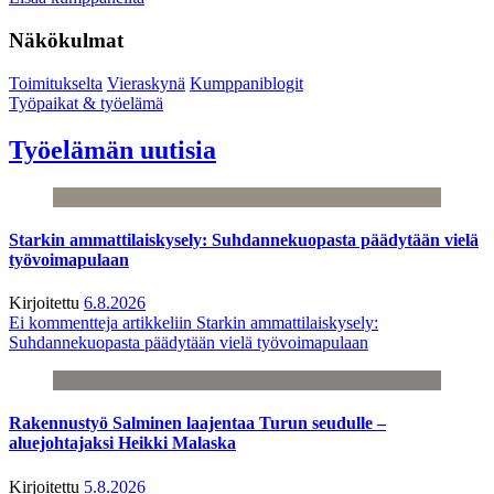
Näkökulmat
Toimitukselta
Vieraskynä
Kumppaniblogit
Työpaikat & työelämä
Työelämän uutisia
Starkin ammattilaiskysely: Suhdannekuopasta päädytään vielä
työvoimapulaan
Kirjoitettu
6.8.2026
Ei kommentteja
artikkeliin Starkin ammattilaiskysely:
Suhdannekuopasta päädytään vielä työvoimapulaan
Rakennustyö Salminen laajentaa Turun seudulle –
aluejohtajaksi Heikki Malaska
Kirjoitettu
5.8.2026