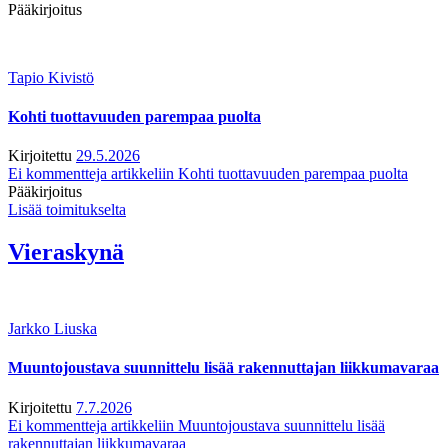
Pääkirjoitus
Tapio Kivistö
Kohti tuottavuuden parempaa puolta
Kirjoitettu
29.5.2026
Ei kommentteja
artikkeliin Kohti tuottavuuden parempaa puolta
Pääkirjoitus
Lisää toimitukselta
Vieraskynä
Jarkko Liuska
Muuntojoustava suunnittelu lisää rakennuttajan liikkumavaraa
Kirjoitettu
7.7.2026
Ei kommentteja
artikkeliin Muuntojoustava suunnittelu lisää
rakennuttajan liikkumavaraa