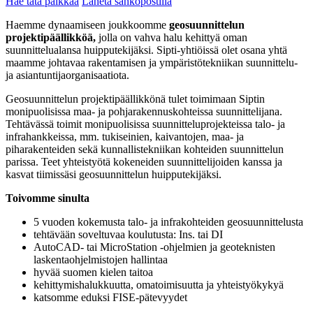
Hae tätä paikkaa
Lähetä sähköpostilla
Haemme dynaamiseen joukkoomme
geosuunnittelun
projektipäällikköä,
jolla on vahva halu kehittyä oman
suunnittelualansa huipputekijäksi. Sipti-yhtiöissä olet osana yhtä
maamme johtavaa rakentamisen ja ympäristötekniikan suunnittelu-
ja asiantuntijaorganisaatiota.
Geosuunnittelun projektipäällikkönä tulet toimimaan Siptin
monipuolisissa maa- ja pohjarakennuskohteissa suunnittelijana.
Tehtävässä toimit monipuolisissa suunnitteluprojekteissa talo- ja
infrahankkeissa, mm. tukiseinien, kaivantojen, maa- ja
piharakenteiden sekä kunnallistekniikan kohteiden suunnittelun
parissa. Teet yhteistyötä kokeneiden suunnittelijoiden kanssa ja
kasvat tiimissäsi geosuunnittelun huipputekijäksi.
Toivomme sinulta
5 vuoden kokemusta talo- ja infrakohteiden geosuunnittelusta
tehtävään soveltuvaa koulutusta: Ins. tai DI
AutoCAD- tai MicroStation -ohjelmien ja geoteknisten
laskentaohjelmistojen hallintaa
hyvää suomen kielen taitoa
kehittymishalukkuutta, omatoimisuutta ja yhteistyökykyä
katsomme eduksi FISE-pätevyydet