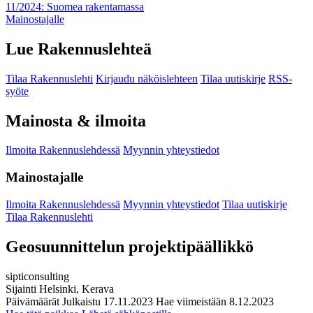
11/2024: Suomea rakentamassa
Mainostajalle
Lue Rakennuslehteä
Tilaa Rakennuslehti
Kirjaudu näköislehteen
Tilaa uutiskirje
RSS-
syöte
Mainosta & ilmoita
Ilmoita Rakennuslehdessä
Myynnin yhteystiedot
Mainostajalle
Ilmoita Rakennuslehdessä
Myynnin yhteystiedot
Tilaa uutiskirje
Tilaa Rakennuslehti
Geosuunnittelun projektipäällikkö
sipticonsulting
Sijainti
Helsinki, Kerava
Päivämäärät
Julkaistu
17.11.2023
Hae viimeistään
8.12.2023