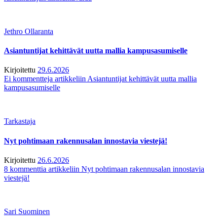
Jethro Ollaranta
Asiantuntijat kehittävät uutta mallia kampusasumiselle
Kirjoitettu
29.6.2026
Ei kommentteja
artikkeliin Asiantuntijat kehittävät uutta mallia
kampusasumiselle
Tarkastaja
Nyt pohtimaan rakennusalan innostavia viestejä!
Kirjoitettu
26.6.2026
8 kommenttia
artikkeliin Nyt pohtimaan rakennusalan innostavia
viestejä!
Sari Suominen