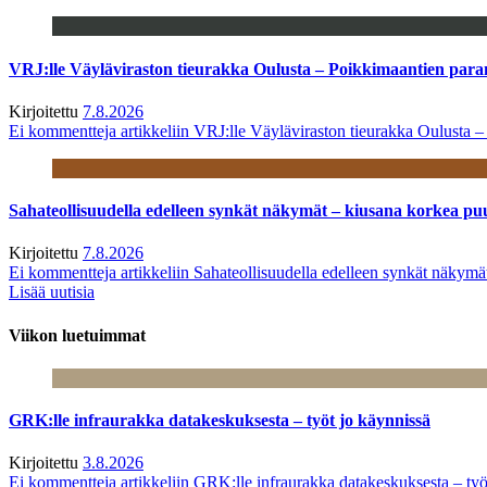
VRJ:lle Väyläviraston tieurakka Oulusta – Poikkimaantien par
Kirjoitettu
7.8.2026
Ei kommentteja
artikkeliin VRJ:lle Väyläviraston tieurakka Oulusta 
Sahateollisuudella edelleen synkät näkymät – kiusana korkea pu
Kirjoitettu
7.8.2026
Ei kommentteja
artikkeliin Sahateollisuudella edelleen synkät näkym
Lisää uutisia
Viikon luetuimmat
GRK:lle infraurakka datakeskuksesta – työt jo käynnissä
Kirjoitettu
3.8.2026
Ei kommentteja
artikkeliin GRK:lle infraurakka datakeskuksesta – työ