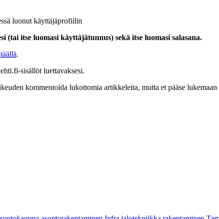
ssä luonut käyttäjäprofiilin
i (tai itse luomasi käyttäjätunnus) sekä itse luomasi salasana.
täällä
.
hti.fi-sisällöt luettavaksesi.
at oikeuden kommentoida lukottomia artikkeleita, mutta et pääse lukemaan l
asuntokauppa
asuntorakentaminen
Infra
talotekniikka
rakentaminen
Tam