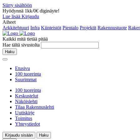
Siirry sisältöön
Hyödynnä 1kk/0€ diginäyte!
Lue lisää
Kirjaudu
Aiheet
Arkkitehtuuri
Infra
Kiinteistöt
Pientalo
Projektit
Rakennustuote
Raken
Kaikki mitä tietää pitää
Hae tältä sivustolta
Haku
Etusivu
100 tuoreinta
Suurimmat
100 tuoreinta
Keskustelut
Näköislehti
Tilaa Rakennuslehti
Uutiskirje
Toimitus
Yhteystiedot
Kirjaudu sisään
Haku