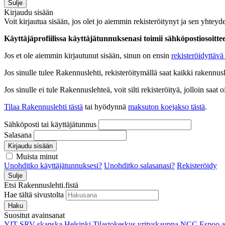
Sulje
Kirjaudu sisään
Voit kirjautua sisään, jos olet jo aiemmin rekisteröitynyt ja sen yhteyde
Käyttäjäprofiilissa käyttäjätunnuksenasi toimii sähköpostiosoittees
Jos et ole aiemmin kirjautunut sisään, sinun on ensin
rekisteröidyttävä 
Jos sinulle tulee Rakennuslehti, rekisteröitymällä saat kaikki rakennusle
Jos sinulle ei tule Rakennuslehteä, voit silti rekisteröityä, jolloin sa
Tilaa Rakennuslehti tästä
tai hyödynnä
maksuton koejakso tästä
.
Sähköposti tai käyttäjätunnus
Salasana
Kirjaudu sisään
Muista minut
Unohditko käyttäjätunnuksesi?
Unohditko salasanasi?
Rekisteröidy
Sulje
Etsi Rakennuslehti.fistä
Hae tältä sivustolta
Haku
Suositut avainsanat
YIT
SRV
skanska
Helsinki
Tilastokeskus
yrityskauppa
NCC
Espoo