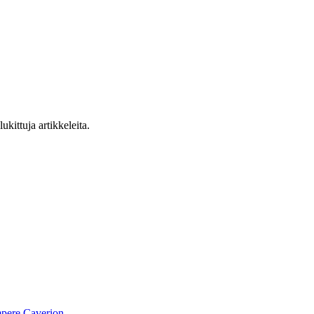
ukittuja artikkeleita.
pere
Caverion