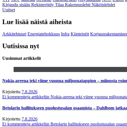
Kirjaudu sisään
Rekisteröidy
Tilaa Rakennuslehti
Näköislehdet
Uutiset
Lue lisää näistä aiheista
Arkkitehtuuri
Energiatehokkuus
Infra
Kiinteistöt
Korjausrakentamine
Uutisissa nyt
Uusimmat artikkelit
Nokia-areena teki viime vuonna miljoonatappion – miinusta ro
Kirjoitettu
7.8.2026
Ei kommentteja
artikkeliin Nokia-areena teki viime vuonna miljoona
Betolarin hallitukseen puolustusalan osaamista – Dahlbom jatk
Kirjoitettu
7.8.2026
Ei kommentteja
artikkeliin Betolarin hallitukseen puolustusalan osa