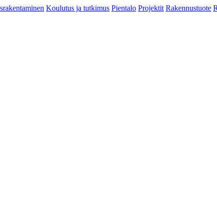
srakentaminen
Koulutus ja tutkimus
Pientalo
Projektit
Rakennustuote
R