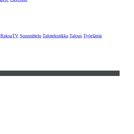
RaksaTV
Suunnittelu
Talotekniikka
Talous
Työelämä