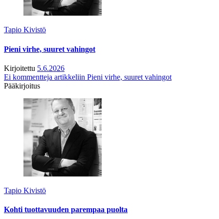
Tapio Kivistö
Pieni virhe, suuret vahingot
Kirjoitettu
5.6.2026
Ei kommentteja
artikkeliin Pieni virhe, suuret vahingot
Pääkirjoitus
Tapio Kivistö
Kohti tuottavuuden parempaa puolta