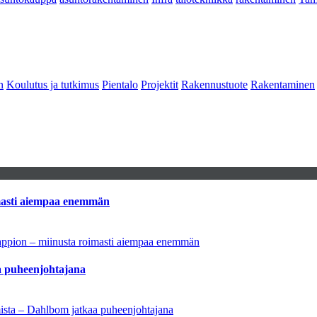
n
Koulutus ja tutkimus
Pientalo
Projektit
Rakennustuote
Rakentaminen
imasti aiempaa enemmän
tappion – miinusta roimasti aiempaa enemmän
aa puheenjohtajana
amista – Dahlbom jatkaa puheenjohtajana