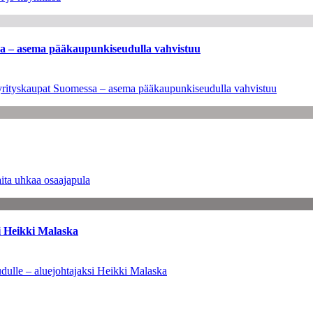
ssa – asema pääkaupunkiseudulla vahvistuu
en yrityskaupat Suomessa – asema pääkaupunkiseudulla vahvistuu
ita uhkaa osaajapula
i Heikki Malaska
dulle – aluejohtajaksi Heikki Malaska