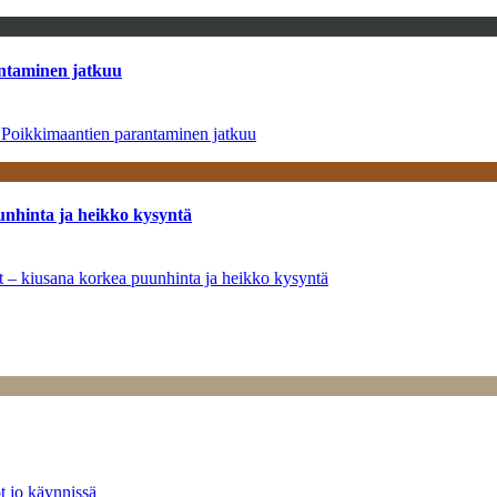
antaminen jatkuu
– Poikkimaantien parantaminen jatkuu
unhinta ja heikko kysyntä
ät – kiusana korkea puunhinta ja heikko kysyntä
t jo käynnissä