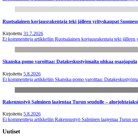
Ruotsalainen korjausrakentaja teki jälleen yrityskaupat Suome
Kirjoitettu
31.7.2026
Ei kommentteja
artikkeliin Ruotsalainen korjausrakentaja teki jälle
Skanska-pomo varoittaa: Datakeskustyömaita uhkaa osaajapula
Kirjoitettu
5.8.2026
Ei kommentteja
artikkeliin Skanska-pomo varoittaa: Datakeskustyöma
Rakennustyö Salminen laajentaa Turun seudulle – aluejohtajaks
Kirjoitettu
5.8.2026
Ei kommentteja
artikkeliin Rakennustyö Salminen laajentaa Turun seu
Uutiset