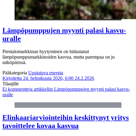
Lämpöpumppujen myynti palasi kasvu-
uralle
Pientalomarkkinan hyytyminen on hidastanut
lämpöpumppumarkkinoiden kasvua, mutta parempaa on jo
näköpiirissä.
Pääkategoria
Uusiutuva energia
Kirjoitettu 24. helmikuuta 2026, 6:00
24.2.2026
Tilaajille
Ei kommentteja
artikkeliin Lämpöpumppujen myynti palasi kasvu-
uralle
Elinkaariarviointeihin keskittynyt yritys
tavoittelee kovaa kasvua