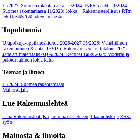
11/2025: Suomea rakentamassa
12/2024: INFRA-lehti
11/2024:
Suomea rakentamassa
11/2023: Jokka − Rakennusteollisuus RT:n
lehti kestävästä rakentamisesta
Tapahtumia
Urapolkuja-oppilaitoskiertue 2026-2027
05/2026: Vähähiilinen
rakentaminen & data
10/2025: Rakentamisen kiertotalous 2025:
Jätteistä materiaaleiksi
09/2024: Recticel Talks 2024: Moderni ja
paloturvallinen loiva katto
Teemat ja liitteet
11/2024: Suomea rakentamassa
Mainostajalle
Lue Rakennuslehteä
Tilaa Rakennuslehti
Kirjaudu näköislehteen
Tilaa uutiskirje
RSS-
syöte
Mainosta & ilmoita