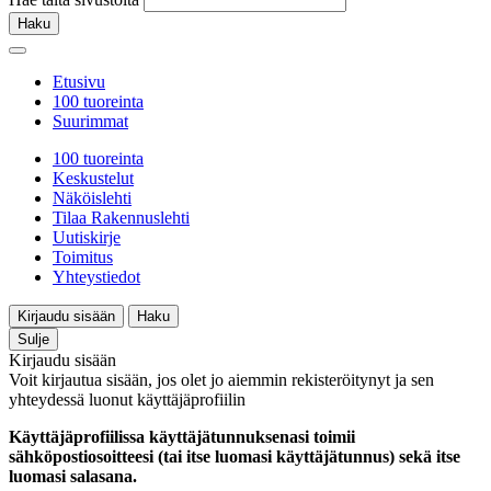
Haku
Etusivu
100 tuoreinta
Suurimmat
100 tuoreinta
Keskustelut
Näköislehti
Tilaa Rakennuslehti
Uutiskirje
Toimitus
Yhteystiedot
Kirjaudu sisään
Haku
Sulje
Kirjaudu sisään
Voit kirjautua sisään, jos olet jo aiemmin rekisteröitynyt ja sen
yhteydessä luonut käyttäjäprofiilin
Käyttäjäprofiilissa käyttäjätunnuksenasi toimii
sähköpostiosoitteesi (tai itse luomasi käyttäjätunnus) sekä itse
luomasi salasana.