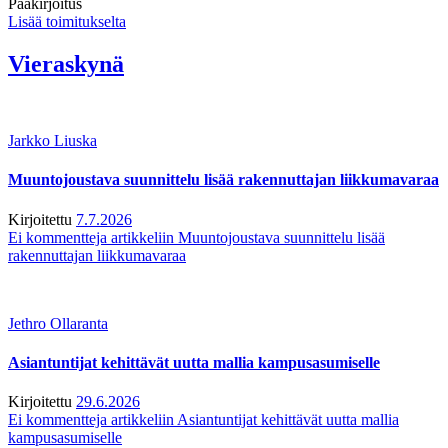
Pääkirjoitus
Lisää toimitukselta
Vieraskynä
Jarkko Liuska
Muuntojoustava suunnittelu lisää rakennuttajan liikkumavaraa
Kirjoitettu
7.7.2026
Ei kommentteja
artikkeliin Muuntojoustava suunnittelu lisää
rakennuttajan liikkumavaraa
Jethro Ollaranta
Asiantuntijat kehittävät uutta mallia kampusasumiselle
Kirjoitettu
29.6.2026
Ei kommentteja
artikkeliin Asiantuntijat kehittävät uutta mallia
kampusasumiselle