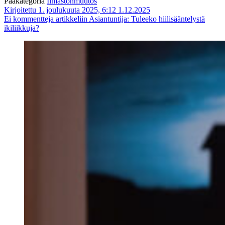
Pääkategoria
Ilmastonmuutos
Kirjoitettu 1. joulukuuta 2025, 6:12
1.12.2025
Ei kommentteja
artikkeliin Asiantuntija: Tuleeko hiilisääntelystä
ikiliikkuja?