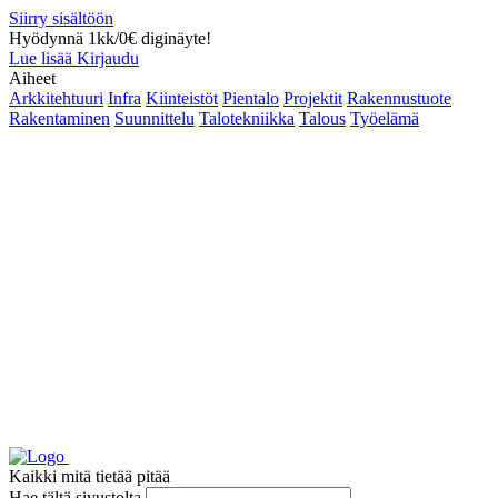
Siirry sisältöön
Hyödynnä 1kk/0€ diginäyte!
Lue lisää
Kirjaudu
Aiheet
Arkkitehtuuri
Infra
Kiinteistöt
Pientalo
Projektit
Rakennustuote
Rakentaminen
Suunnittelu
Talotekniikka
Talous
Työelämä
Kaikki mitä tietää pitää
Hae tältä sivustolta