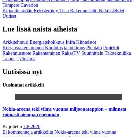
Tampere
Caverion
Kirjaudu sisään
Rekisteröidy
Tilaa Rakennuslehti
Näköislehdet
Uutiset
Lue lisää näistä aiheista
Arkkitehtuuri
Energiatehokkuus
Infra
Kiinteistöt
Korjausrakentaminen
Koulutus ja tutkimus
Pientalo
Projektit
Rakennustuote
Rakentaminen
RaksaTV
Suunnittelu
Talotekniikka
Talous
Työelämä
Uutisissa nyt
Uusimmat artikkelit
Nokia-areena teki viime vuonna miljoonatappion – miinusta
roimasti aiempaa enemmän
Kirjoitettu
7.8.2026
Ei kommentteja
artikkeliin Nokia-areena teki viime vuonna