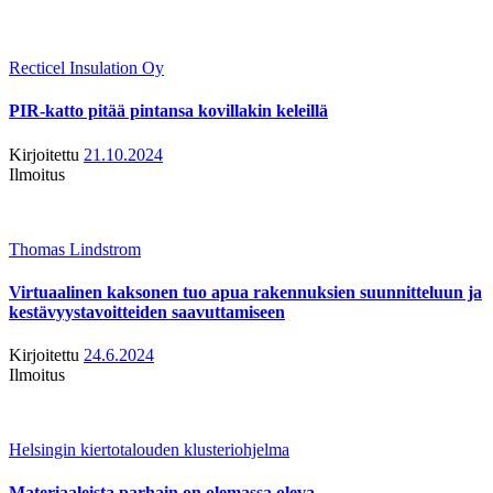
Recticel Insulation Oy
PIR-katto pitää pintansa kovillakin keleillä
Kirjoitettu
21.10.2024
Ilmoitus
Thomas Lindstrom
Virtuaalinen kaksonen tuo apua rakennuksien suunnitteluun ja
kestävyystavoitteiden saavuttamiseen
Kirjoitettu
24.6.2024
Ilmoitus
Helsingin kiertotalouden klusteriohjelma
Materiaaleista parhain on olemassa oleva