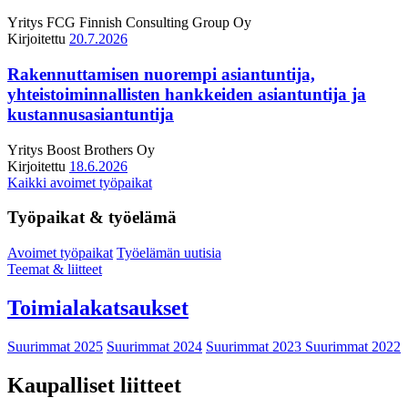
Yritys
FCG Finnish Consulting Group Oy
Kirjoitettu
20.7.2026
Rakennuttamisen nuorempi asiantuntija,
yhteistoiminnallisten hankkeiden asiantuntija ja
kustannusasiantuntija
Yritys
Boost Brothers Oy
Kirjoitettu
18.6.2026
Kaikki avoimet työpaikat
Työpaikat & työelämä
Avoimet työpaikat
Työelämän uutisia
Teemat & liitteet
Toimialakatsaukset
Suurimmat 2025
Suurimmat 2024
Suurimmat 2023
Suurimmat 2022
Kaupalliset liitteet