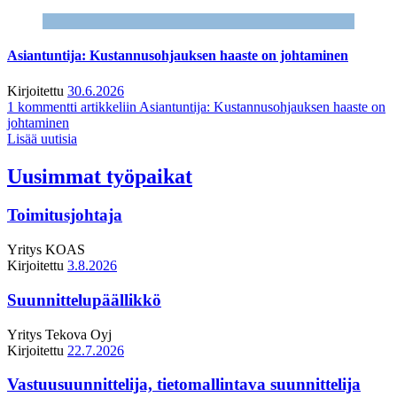
Asiantuntija: Kustannusohjauksen haaste on johtaminen
Kirjoitettu
30.6.2026
1 kommentti
artikkeliin Asiantuntija: Kustannusohjauksen haaste on
johtaminen
Lisää uutisia
Uusimmat työpaikat
Toimitusjohtaja
Yritys
KOAS
Kirjoitettu
3.8.2026
Suunnittelupäällikkö
Yritys
Tekova Oyj
Kirjoitettu
22.7.2026
Vastuusuunnittelija, tietomallintava suunnittelija