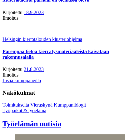
Kirjoitettu
18.9.2023
Ilmoitus
Helsingin kiertotalouden klusteriohjelma
Parempaa tietoa kierrätysmateriaaleista kaivataan
rakennusalalla
Kirjoitettu
21.8.2023
Ilmoitus
Lisää kumppaneilta
Näkökulmat
Toimitukselta
Vieraskynä
Kumppaniblogit
Työpaikat & työelämä
Työelämän uutisia