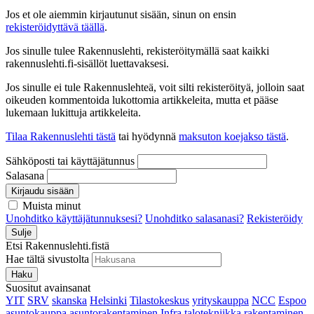
Jos et ole aiemmin kirjautunut sisään, sinun on ensin
rekisteröidyttävä täällä
.
Jos sinulle tulee Rakennuslehti, rekisteröitymällä saat kaikki
rakennuslehti.fi-sisällöt luettavaksesi.
Jos sinulle ei tule Rakennuslehteä, voit silti rekisteröityä, jolloin saat
oikeuden kommentoida lukottomia artikkeleita, mutta et pääse
lukemaan lukittuja artikkeleita.
Tilaa Rakennuslehti tästä
tai hyödynnä
maksuton koejakso tästä
.
Sähköposti tai käyttäjätunnus
Salasana
Kirjaudu sisään
Muista minut
Unohditko käyttäjätunnuksesi?
Unohditko salasanasi?
Rekisteröidy
Sulje
Etsi Rakennuslehti.fistä
Hae tältä sivustolta
Haku
Suositut avainsanat
YIT
SRV
skanska
Helsinki
Tilastokeskus
yrityskauppa
NCC
Espoo
asuntokauppa
asuntorakentaminen
Infra
talotekniikka
rakentaminen