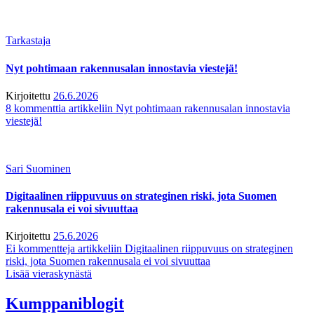
Tarkastaja
Nyt pohtimaan rakennusalan innostavia viestejä!
Kirjoitettu
26.6.2026
8 kommenttia
artikkeliin Nyt pohtimaan rakennusalan innostavia
viestejä!
Sari Suominen
Digitaalinen riippuvuus on strateginen riski, jota Suomen
rakennusala ei voi sivuuttaa
Kirjoitettu
25.6.2026
Ei kommentteja
artikkeliin Digitaalinen riippuvuus on strateginen
riski, jota Suomen rakennusala ei voi sivuuttaa
Lisää vieraskynästä
Kumppaniblogit