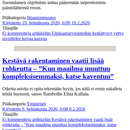
Suomalainen ohjelmisto auttaa pääsemään tarpeettomista
päästölähteistä eroon.
Pääkategoria
Ilmastonmuutos
Kirjoitettu 19. helmikuuta 2026, 6:00
19.2.2026
Tilaajille
Ei kommentteja
artikkeliin Elinkaariarviointeihin keskittynyt yritys
tavoittelee kovaa kasvua
Kestävä rakentaminen vaatii lisää
rohkeutta – ”Kun maailma muuttuu
kompleksisemmaksi, katse kaventuu”
Oikeita asioita ei opita tekemään hyvin, jos niitä ei ensin uskalleta
tehdä huonosti, sanoo Rambollin Elina Kalliala.
Pääkategoria
Ympäristö
Kirjoitettu 9. helmikuuta 2026, 6:08
9.2.2026
Tilaajille
Ei kommentteja
artikkeliin Kestävä rakentaminen vaatii lisää
rohkeutta – ”Kun maailma muuttuu kompleksisemmaksi, katse
kaventuu”