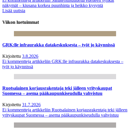
Ei kommentteja
artikkeliin Sahateollisuudella edelleen synkät
näkymät – kiusana korkea puunhinta ja heikko kysyntä
Lisää uutisia
Viikon luetuimmat
GRK:lle infraurakka datakeskuksesta – työt jo käynnissä
Kirjoitettu
3.8.2026
Ei kommentteja
artikkeliin GRK:lle infraurakka datakeskuksesta –
työt jo käynnissä
Ruotsalainen korjausrakentaja teki jälleen yrityskaupat
Suomessa – asema pääkaupunkiseudulla vahvistuu
Kirjoitettu
31.7.2026
Ei kommentteja
artikkeliin Ruotsalainen korjausrakentaja teki jälleen
yrityskaupat Suomessa – asema pääkaupunkiseudulla vahvistuu