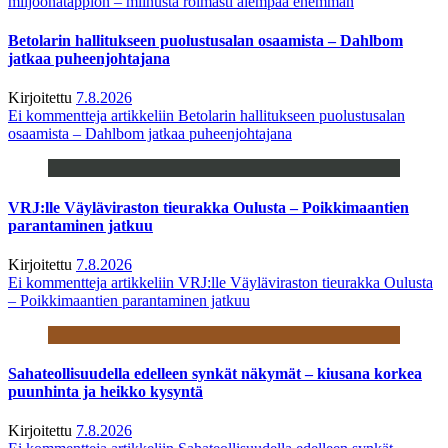
miljoonatappion – miinusta roimasti aiempaa enemmän
Betolarin hallitukseen puolustusalan osaamista – Dahlbom
jatkaa puheenjohtajana
Kirjoitettu
7.8.2026
Ei kommentteja
artikkeliin Betolarin hallitukseen puolustusalan
osaamista – Dahlbom jatkaa puheenjohtajana
VRJ:lle Väyläviraston tieurakka Oulusta – Poikkimaantien
parantaminen jatkuu
Kirjoitettu
7.8.2026
Ei kommentteja
artikkeliin VRJ:lle Väyläviraston tieurakka Oulusta
– Poikkimaantien parantaminen jatkuu
Sahateollisuudella edelleen synkät näkymät – kiusana korkea
puunhinta ja heikko kysyntä
Kirjoitettu
7.8.2026