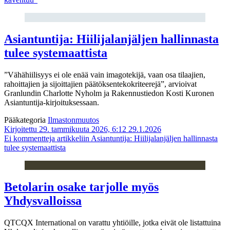
Asiantuntija: Hiilijalanjäljen hallinnasta
tulee systemaattista
”Vähähiilisyys ei ole enää vain imagotekijä, vaan osa tilaajien,
rahoittajien ja sijoittajien päätöksentekokriteerejä”, arvioivat
Granlundin Charlotte Nyholm ja Rakennustiedon Kosti Kuronen
Asiantuntija-kirjoituksessaan.
Pääkategoria
Ilmastonmuutos
Kirjoitettu 29. tammikuuta 2026, 6:12
29.1.2026
Ei kommentteja
artikkeliin Asiantuntija: Hiilijalanjäljen hallinnasta
tulee systemaattista
Betolarin osake tarjolle myös
Yhdysvalloissa
QTCQX International on varattu yhtiöille, jotka eivät ole listattuina