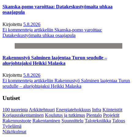
Skanska-pomo varoittaa: Datakeskustyömaita uhkaa
osaajapula
Kirjoitettu
5.8.2026
Ei kommentteja
artikkeliin Skanska-pomo varoittaa:
Datakeskustyömaita uhkaa osaajapula
Rakennustyö Salminen laajentaa Turun seudulle –
aluejohtajaksi Heikki Malaska
Kirjoitettu
5.8.2026
Ei kommentteja
artikkeliin Rakennustyö Salminen laajentaa Turun
seudulle – aluejohtajaksi Heikki Malaska
Uutiset
100 tuoreinta
Arkkitehtuuri
Energiatehokkuus
Infra
Kiinteistöt
Korjausrakentaminen
Koulutus ja tutkimus
Pientalo
Projektit
Rakennustuote
Rakentaminen
Suunnittelu
Talotekniikka
Talous
Työelämä
Näkökulmat