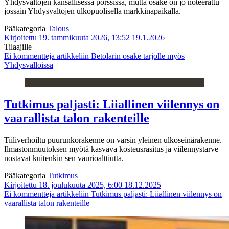
Yhdysvaltojen kansallisessa pörssissä, mutta osake on jo noteerattu
jossain Yhdysvaltojen ulkopuolisella markkinapaikalla.
Pääkategoria
Talous
Kirjoitettu 19. tammikuuta 2026, 13:52
19.1.2026
Tilaajille
Ei kommentteja
artikkeliin Betolarin osake tarjolle myös
Yhdysvalloissa
Tutkimus paljasti: Liiallinen viilennys on
vaarallista talon rakenteille
Tiiliverhoiltu puurunkorakenne on varsin yleinen ulkoseinärakenne.
Ilmastonmuutoksen myötä kasvava kosteusrasitus ja viilennystarve
nostavat kuitenkin sen vaurioalttiutta.
Pääkategoria
Tutkimus
Kirjoitettu 18. joulukuuta 2025, 6:00
18.12.2025
Ei kommentteja
artikkeliin Tutkimus paljasti: Liiallinen viilennys on
vaarallista talon rakenteille