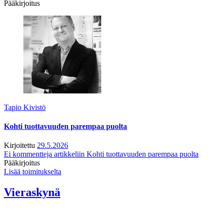
Pääkirjoitus
Tapio Kivistö
Kohti tuottavuuden parempaa puolta
Kirjoitettu
29.5.2026
Ei kommentteja
artikkeliin Kohti tuottavuuden parempaa puolta
Pääkirjoitus
Lisää toimitukselta
Vieraskynä