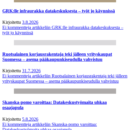
GRK:lle infraurakka datakeskuksesta – työt jo käynnissä
Kirjoitettu
3.8.2026
Ei kommentteja
artikkeliin GRK:lle infraurakka datakeskuksesta –
työt jo käynnissä
Ruotsalainen korjausrakentaja teki jälleen yrityskaupat
Suomessa – asema pääkaupunkiseudulla vahvistuu
Kirjoitettu
31.7.2026
Ei kommentteja
artikkeliin Ruotsalainen korjausrakentaja teki jälleen
yrityskaupat Suomessa – asema pääkaupunkiseudulla vahvistuu
Skanska-pomo varoittaa: Datakeskustyömaita uhkaa
osaajapula
Kirjoitettu
5.8.2026
Ei kommentteja
artikkeliin Skanska-pomo varoittaa:
Datakeskustyömaita uhkaa osaajapula