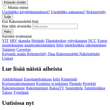
Kirjaudu sisään
Muista minut
Unohditko käyttäjätunnuksesi?
Unohditko salasanasi?
Rekisteröidy
Sulje
Etsi Rakennuslehti.fistä
Hae tältä sivustolta
Haku
Suositut avainsanat
YIT
SRV
skanska
Helsinki
Tilastokeskus
yrityskauppa
NCC
Espoo
asuntokauppa
asuntorakentaminen
Infra
talotekniikka
rakentaminen
Tampere
Caverion
Kirjaudu sisään
Rekisteröidy
Tilaa Rakennuslehti
Näköislehdet
Uutiset
Lue lisää näistä aiheista
Arkkitehtuuri
Energiatehokkuus
Infra
Kiinteistöt
Korjausrakentaminen
Koulutus ja tutkimus
Pientalo
Projektit
Rakennustuote
Rakentaminen
RaksaTV
Suunnittelu
Talotekniikka
Talous
Työelämä
Uutisissa nyt