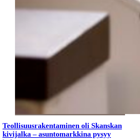
Teollisuusrakentaminen oli Skanskan
kivijalka – asuntomarkkina pysyy