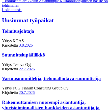
1 kommentti
artikkeliin Asiantuntija: Kustannusohjauksen haaste on
johtaminen
Lisää uutisia
Uusimmat työpaikat
Toimitusjohtaja
Yritys
KOAS
Kirjoitettu
3.8.2026
Suunnittelupäällikkö
Yritys
Tekova Oyj
Kirjoitettu
22.7.2026
Vastuusuunnittelija, tietomallintava suunnittelija
Yritys
FCG Finnish Consulting Group Oy
Kirjoitettu
20.7.2026
Rakennuttamisen nuorempi asiantuntija,
yhteistoiminnallisten hankkeiden asiantuntija ja