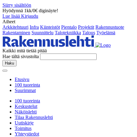
Siirry sisältöön
Hyödynnä 1kk/0€ diginäyte!
Lue lisää
Kirjaudu
Aiheet
Arkkitehtuuri
Infra
Kiinteistöt
Pientalo
Projektit
Rakennustuote
Rakentaminen
Suunnittelu
Talotekniikka
Talous
Työelämä
Kaikki mitä tietää pitää
Hae tältä sivustolta
Haku
Etusivu
100 tuoreinta
Suurimmat
100 tuoreinta
Keskustelut
Näköislehti
Tilaa Rakennuslehti
Uutiskirje
Toimitus
Yhteystiedot