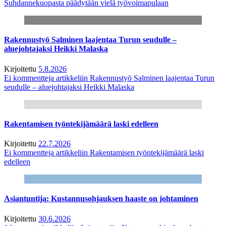
Suhdannekuopasta päädytään vielä työvoimapulaan
Rakennustyö Salminen laajentaa Turun seudulle –
aluejohtajaksi Heikki Malaska
Kirjoitettu
5.8.2026
Ei kommentteja
artikkeliin Rakennustyö Salminen laajentaa Turun
seudulle – aluejohtajaksi Heikki Malaska
Rakentamisen työntekijämäärä laski edelleen
Kirjoitettu
22.7.2026
Ei kommentteja
artikkeliin Rakentamisen työntekijämäärä laski
edelleen
Asiantuntija: Kustannusohjauksen haaste on johtaminen
Kirjoitettu
30.6.2026