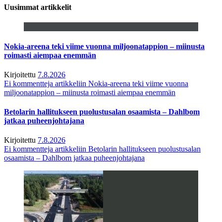
Uusimmat artikkelit
Nokia-areena teki viime vuonna miljoonatappion – miinusta
roimasti aiempaa enemmän
Kirjoitettu
7.8.2026
Ei kommentteja
artikkeliin Nokia-areena teki viime vuonna
miljoonatappion – miinusta roimasti aiempaa enemmän
Betolarin hallitukseen puolustusalan osaamista – Dahlbom
jatkaa puheenjohtajana
Kirjoitettu
7.8.2026
Ei kommentteja
artikkeliin Betolarin hallitukseen puolustusalan
osaamista – Dahlbom jatkaa puheenjohtajana