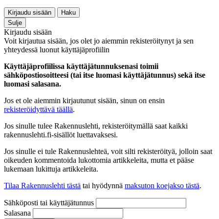
Kirjaudu sisään
Haku
Sulje
Kirjaudu sisään
Voit kirjautua sisään, jos olet jo aiemmin rekisteröitynyt ja sen
yhteydessä luonut käyttäjäprofiilin
Käyttäjäprofiilissa käyttäjätunnuksenasi toimii
sähköpostiosoitteesi (tai itse luomasi käyttäjätunnus) sekä itse
luomasi salasana.
Jos et ole aiemmin kirjautunut sisään, sinun on ensin
rekisteröidyttävä täällä
.
Jos sinulle tulee Rakennuslehti, rekisteröitymällä saat kaikki
rakennuslehti.fi-sisällöt luettavaksesi.
Jos sinulle ei tule Rakennuslehteä, voit silti rekisteröityä, jolloin saat
oikeuden kommentoida lukottomia artikkeleita, mutta et pääse
lukemaan lukittuja artikkeleita.
Tilaa Rakennuslehti tästä
tai hyödynnä
maksuton koejakso tästä
.
Sähköposti tai käyttäjätunnus
Salasana