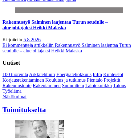
Rakennustyö Salminen laajentaa Turun seudulle –
aluejohtajaksi Heikki Malaska
Kirjoitettu
5.8.2026
Ei kommentteja
artikkeliin Rakennustyö Salminen laajentaa Turun
seudulle – aluejohtajaksi Heikki Malaska
Uutiset
100 tuoreinta
Arkkitehtuuri
Energiatehokkuus
Infra
Kiinteistöt
Korjausrakentaminen
Koulutus ja tutkimus
Pientalo
Projektit
Rakennustuote
Rakentaminen
Suunnittelu
Talotekniikka
Talous
Työelämä
Näkökulmat
Toimitukselta