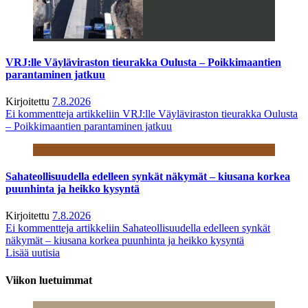
VRJ:lle Väyläviraston tieurakka Oulusta – Poikkimaantien
parantaminen jatkuu
Kirjoitettu
7.8.2026
Ei kommentteja
artikkeliin VRJ:lle Väyläviraston tieurakka Oulusta
– Poikkimaantien parantaminen jatkuu
Sahateollisuudella edelleen synkät näkymät – kiusana korkea
puunhinta ja heikko kysyntä
Kirjoitettu
7.8.2026
Ei kommentteja
artikkeliin Sahateollisuudella edelleen synkät
näkymät – kiusana korkea puunhinta ja heikko kysyntä
Lisää uutisia
Viikon luetuimmat