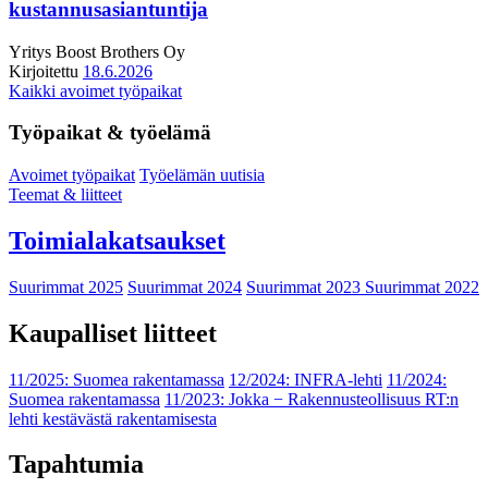
kustannusasiantuntija
Yritys
Boost Brothers Oy
Kirjoitettu
18.6.2026
Kaikki avoimet työpaikat
Työpaikat & työelämä
Avoimet työpaikat
Työelämän uutisia
Teemat & liitteet
Toimialakatsaukset
Suurimmat 2025
Suurimmat 2024
Suurimmat 2023
Suurimmat 2022
Kaupalliset liitteet
11/2025: Suomea rakentamassa
12/2024: INFRA-lehti
11/2024:
Suomea rakentamassa
11/2023: Jokka − Rakennusteollisuus RT:n
lehti kestävästä rakentamisesta
Tapahtumia