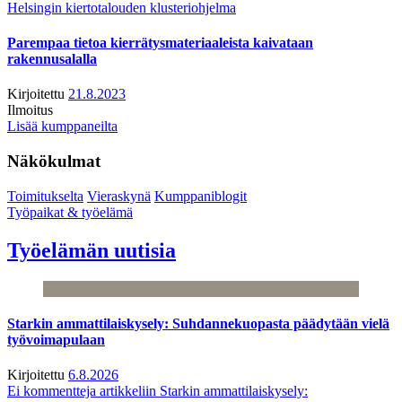
Helsingin kiertotalouden klusteriohjelma
Parempaa tietoa kierrätysmateriaaleista kaivataan
rakennusalalla
Kirjoitettu
21.8.2023
Ilmoitus
Lisää kumppaneilta
Näkökulmat
Toimitukselta
Vieraskynä
Kumppaniblogit
Työpaikat & työelämä
Työelämän uutisia
Starkin ammattilaiskysely: Suhdannekuopasta päädytään vielä
työvoimapulaan
Kirjoitettu
6.8.2026
Ei kommentteja
artikkeliin Starkin ammattilaiskysely: