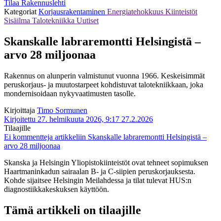
Tilaa Rakennuslehti
Kategoriat
Korjausrakentaminen
Energiatehokkuus
Kiinteistöt
Sisäilma
Talotekniikka
Uutiset
Skanskalle labraremontti Helsingistä –
arvo 28 miljoonaa
Rakennus on alunperin valmistunut vuonna 1966. Keskeisimmät
peruskorjaus- ja muutostarpeet kohdistuvat talotekniikkaan, joka
mondernisoidaan nykyvaatimusten tasolle.
Kirjoittaja
Timo Sormunen
Kirjoitettu 27. helmikuuta 2026, 9:17
27.2.2026
Tilaajille
Ei kommentteja
artikkeliin Skanskalle labraremontti Helsingistä –
arvo 28 miljoonaa
Skanska ja Helsingin Yliopistokiinteistöt ovat tehneet sopimuksen
Haartmaninkadun sairaalan B- ja C-siipien peruskorjauksesta.
Kohde sijaitsee Helsingin Meilahdessa ja tilat tulevat HUS:n
diagnostiikkakeskuksen käyttöön.
Tämä artikkeli on tilaajille