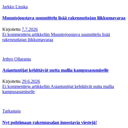
Jarkko Liuska
Muuntojoustava suunnittelu lisää rakennuttajan liikkumavaraa
Kirjoitettu
7.7.2026
Ei kommentteja
artikkeliin Muuntojoustava suunnittelu lisää
rakennuttajan liikkumavaraa
Jethro Ollaranta
Asiantuntijat kehittävät uutta mallia kampusasumiselle
Kirjoitettu
29.6.2026
Ei kommentteja
artikkeliin Asiantuntijat kehittävät uutta mallia
kampusasumiselle
Tarkastaja
Nyt pohtimaan rakennusalan innostavia viestejä!