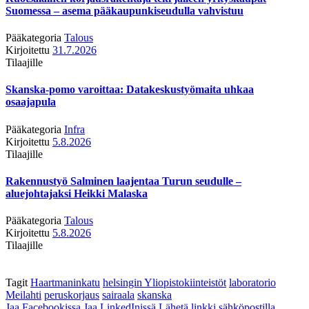
Suomessa – asema pääkaupunkiseudulla vahvistuu
Pääkategoria
Talous
Kirjoitettu
31.7.2026
Tilaajille
Skanska-pomo varoittaa: Datakeskustyömaita uhkaa
osaajapula
Pääkategoria
Infra
Kirjoitettu
5.8.2026
Tilaajille
Rakennustyö Salminen laajentaa Turun seudulle –
aluejohtajaksi Heikki Malaska
Pääkategoria
Talous
Kirjoitettu
5.8.2026
Tilaajille
Tagit
Haartmaninkatu
helsingin Yliopistokiinteistöt
laboratorio
Meilahti
peruskorjaus
sairaala
skanska
Jaa Facebookissa
Jaa LinkedInissä
Lähetä linkki sähköpostilla