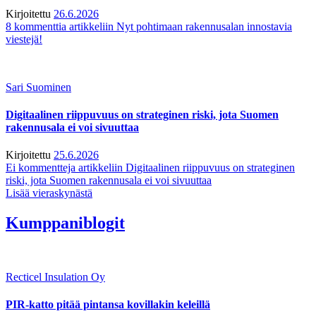
Kirjoitettu
26.6.2026
8 kommenttia
artikkeliin Nyt pohtimaan rakennusalan innostavia
viestejä!
Sari Suominen
Digitaalinen riippuvuus on strateginen riski, jota Suomen
rakennusala ei voi sivuuttaa
Kirjoitettu
25.6.2026
Ei kommentteja
artikkeliin Digitaalinen riippuvuus on strateginen
riski, jota Suomen rakennusala ei voi sivuuttaa
Lisää vieraskynästä
Kumppaniblogit
Recticel Insulation Oy
PIR-katto pitää pintansa kovillakin keleillä