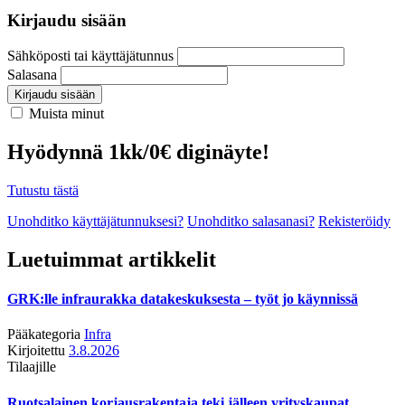
Kirjaudu sisään
Sähköposti tai käyttäjätunnus
Salasana
Kirjaudu sisään
Muista minut
Hyödynnä 1kk/0€ diginäyte!
Tutustu tästä
Unohditko käyttäjätunnuksesi?
Unohditko salasanasi?
Rekisteröidy
Luetuimmat artikkelit
GRK:lle infraurakka datakeskuksesta – työt jo käynnissä
Pääkategoria
Infra
Kirjoitettu
3.8.2026
Tilaajille
Ruotsalainen korjausrakentaja teki jälleen yrityskaupat