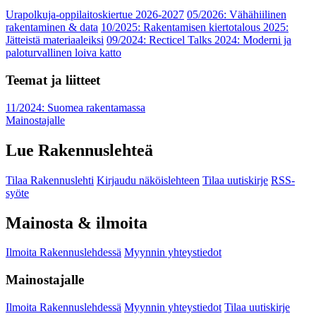
Urapolkuja-oppilaitoskiertue 2026-2027
05/2026: Vähähiilinen
rakentaminen & data
10/2025: Rakentamisen kiertotalous 2025:
Jätteistä materiaaleiksi
09/2024: Recticel Talks 2024: Moderni ja
paloturvallinen loiva katto
Teemat ja liitteet
11/2024: Suomea rakentamassa
Mainostajalle
Lue Rakennuslehteä
Tilaa Rakennuslehti
Kirjaudu näköislehteen
Tilaa uutiskirje
RSS-
syöte
Mainosta & ilmoita
Ilmoita Rakennuslehdessä
Myynnin yhteystiedot
Mainostajalle
Ilmoita Rakennuslehdessä
Myynnin yhteystiedot
Tilaa uutiskirje