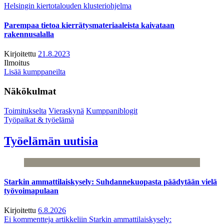
Helsingin kiertotalouden klusteriohjelma
Parempaa tietoa kierrätysmateriaaleista kaivataan
rakennusalalla
Kirjoitettu
21.8.2023
Ilmoitus
Lisää kumppaneilta
Näkökulmat
Toimitukselta
Vieraskynä
Kumppaniblogit
Työpaikat & työelämä
Työelämän uutisia
Starkin ammattilaiskysely: Suhdannekuopasta päädytään vielä
työvoimapulaan
Kirjoitettu
6.8.2026
Ei kommentteja
artikkeliin Starkin ammattilaiskysely: