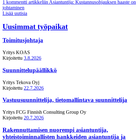
1 kommentti
artikkeliin Asiantuntija: Kustannusohjauksen haaste on
johtaminen
Lisää uutisia
Uusimmat työpaikat
Toimitusjohtaja
Yritys
KOAS
Kirjoitettu
3.8.2026
Suunnittelupäällikkö
Yritys
Tekova Oyj
Kirjoitettu
22.7.2026
Vastuusuunnittelija, tietomallintava suunnittelija
Yritys
FCG Finnish Consulting Group Oy
Kirjoitettu
20.7.2026
Rakennuttamisen nuorempi asiantuntija,
yhteistoiminnallisten hankkeiden asiantuntija ja