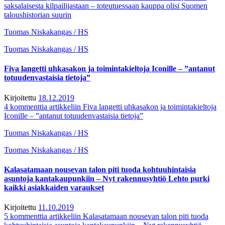
saksalaisesta kilpailijastaan – toteutuessaan kauppa olisi Suomen
taloushistorian suurin
Tuomas Niskakangas / HS
Tuomas Niskakangas / HS
Fiva langetti uhkasakon ja toimintakieltoja Iconille – ”antanut
totuudenvastaisia tietoja”
Kirjoitettu
18.12.2019
4 kommenttia
artikkeliin Fiva langetti uhkasakon ja toimintakieltoja
Iconille – ”antanut totuudenvastaisia tietoja”
Tuomas Niskakangas / HS
Tuomas Niskakangas / HS
Kalasatamaan nousevan talon piti tuoda kohtuuhintaisia
asuntoja kanta­kaupunkiin – Nyt rakennus­yhtiö Lehto purki
kaikki asiakkaiden varaukset
Kirjoitettu
11.10.2019
5 kommenttia
artikkeliin Kalasatamaan nousevan talon piti tuoda