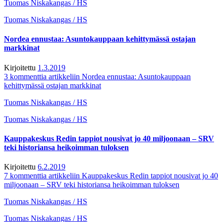
Tuomas Niskakangas / HS
Tuomas Niskakangas / HS
Nordea ennustaa: Asuntokauppaan kehittymässä ostajan
markkinat
Kirjoitettu
1.3.2019
3 kommenttia
artikkeliin Nordea ennustaa: Asuntokauppaan
kehittymässä ostajan markkinat
Tuomas Niskakangas / HS
Tuomas Niskakangas / HS
Kauppakeskus Redin tappiot nousivat jo 40 miljoonaan – SRV
teki historiansa heikoimman tuloksen
Kirjoitettu
6.2.2019
7 kommenttia
artikkeliin Kauppakeskus Redin tappiot nousivat jo 40
miljoonaan – SRV teki historiansa heikoimman tuloksen
Tuomas Niskakangas / HS
Tuomas Niskakangas / HS