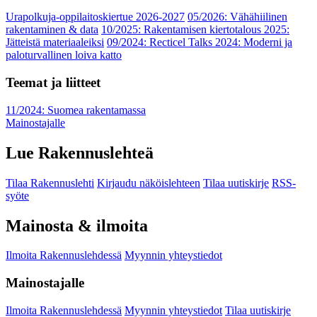
Urapolkuja-oppilaitoskiertue 2026-2027
05/2026: Vähähiilinen
rakentaminen & data
10/2025: Rakentamisen kiertotalous 2025:
Jätteistä materiaaleiksi
09/2024: Recticel Talks 2024: Moderni ja
paloturvallinen loiva katto
Teemat ja liitteet
11/2024: Suomea rakentamassa
Mainostajalle
Lue Rakennuslehteä
Tilaa Rakennuslehti
Kirjaudu näköislehteen
Tilaa uutiskirje
RSS-
syöte
Mainosta & ilmoita
Ilmoita Rakennuslehdessä
Myynnin yhteystiedot
Mainostajalle
Ilmoita Rakennuslehdessä
Myynnin yhteystiedot
Tilaa uutiskirje