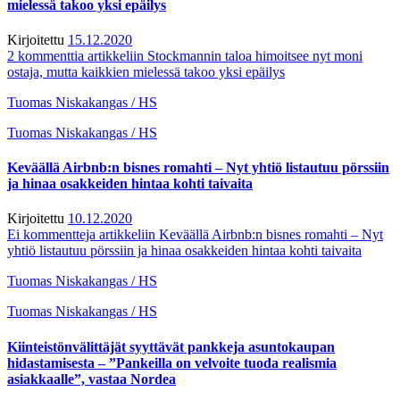
mielessä takoo yksi epäilys
Kirjoitettu
15.12.2020
2 kommenttia
artikkeliin Stockmannin taloa himoitsee nyt moni
ostaja, mutta kaikkien mielessä takoo yksi epäilys
Tuomas Niskakangas / HS
Tuomas Niskakangas / HS
Keväällä Airbnb:n bisnes romahti – Nyt yhtiö listautuu pörssiin
ja hinaa osakkeiden hintaa kohti taivaita
Kirjoitettu
10.12.2020
Ei kommentteja
artikkeliin Keväällä Airbnb:n bisnes romahti – Nyt
yhtiö listautuu pörssiin ja hinaa osakkeiden hintaa kohti taivaita
Tuomas Niskakangas / HS
Tuomas Niskakangas / HS
Kiinteistön­välittäjät syyttävät pankkeja asunto­kaupan
hidastamisesta – ”Pankeilla on velvoite tuoda realismia
asiakkaalle”, vastaa Nordea