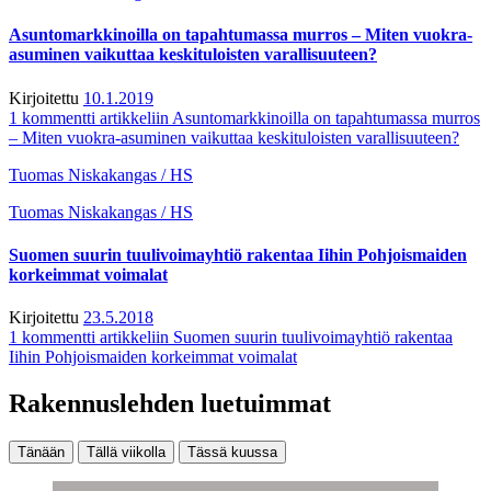
Asuntomarkkinoilla on tapahtumassa murros – Miten vuokra-
asuminen vaikuttaa keskituloisten varallisuuteen?
Kirjoitettu
10.1.2019
1 kommentti
artikkeliin Asuntomarkkinoilla on tapahtumassa murros
– Miten vuokra-asuminen vaikuttaa keskituloisten varallisuuteen?
Tuomas Niskakangas / HS
Tuomas Niskakangas / HS
Suomen suurin tuulivoimayhtiö rakentaa Iihin Pohjoismaiden
korkeimmat voimalat
Kirjoitettu
23.5.2018
1 kommentti
artikkeliin Suomen suurin tuulivoimayhtiö rakentaa
Iihin Pohjoismaiden korkeimmat voimalat
Rakennuslehden luetuimmat
Tänään
Tällä viikolla
Tässä kuussa