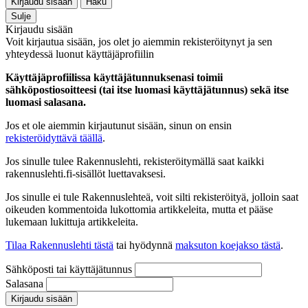
Kirjaudu sisään
Haku
Sulje
Kirjaudu sisään
Voit kirjautua sisään, jos olet jo aiemmin rekisteröitynyt ja sen
yhteydessä luonut käyttäjäprofiilin
Käyttäjäprofiilissa käyttäjätunnuksenasi toimii
sähköpostiosoitteesi (tai itse luomasi käyttäjätunnus) sekä itse
luomasi salasana.
Jos et ole aiemmin kirjautunut sisään, sinun on ensin
rekisteröidyttävä täällä
.
Jos sinulle tulee Rakennuslehti, rekisteröitymällä saat kaikki
rakennuslehti.fi-sisällöt luettavaksesi.
Jos sinulle ei tule Rakennuslehteä, voit silti rekisteröityä, jolloin saat
oikeuden kommentoida lukottomia artikkeleita, mutta et pääse
lukemaan lukittuja artikkeleita.
Tilaa Rakennuslehti tästä
tai hyödynnä
maksuton koejakso tästä
.
Sähköposti tai käyttäjätunnus
Salasana
Kirjaudu sisään