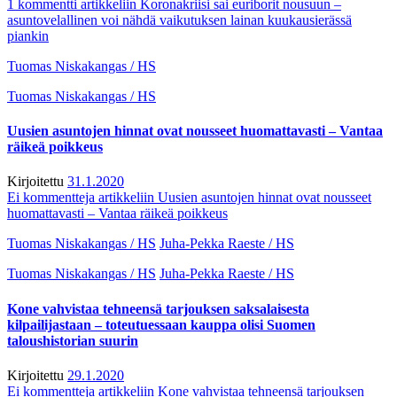
1 kommentti
artikkeliin Koronakriisi sai euriborit nousuun –
asuntovelallinen voi nähdä vaikutuksen lainan kuukausierässä
piankin
Tuomas Niskakangas / HS
Tuomas Niskakangas / HS
Uusien asuntojen hinnat ovat nousseet huomattavasti – Vantaa
räikeä poikkeus
Kirjoitettu
31.1.2020
Ei kommentteja
artikkeliin Uusien asuntojen hinnat ovat nousseet
huomattavasti – Vantaa räikeä poikkeus
Tuomas Niskakangas / HS
Juha-Pekka Raeste / HS
Tuomas Niskakangas / HS
Juha-Pekka Raeste / HS
Kone vahvistaa tehneensä tarjouksen saksalaisesta
kilpailijastaan – toteutuessaan kauppa olisi Suomen
taloushistorian suurin
Kirjoitettu
29.1.2020
Ei kommentteja
artikkeliin Kone vahvistaa tehneensä tarjouksen