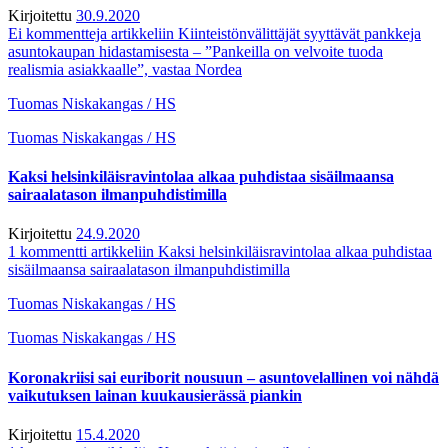
Kirjoitettu
30.9.2020
Ei kommentteja
artikkeliin Kiinteistön­välittäjät syyttävät pankkeja
asunto­kaupan hidastamisesta – ”Pankeilla on velvoite tuoda
realismia asiakkaalle”, vastaa Nordea
Tuomas Niskakangas / HS
Tuomas Niskakangas / HS
Kaksi helsinkiläisravintolaa alkaa puhdistaa sisäilmaansa
sairaalatason ilmanpuhdistimilla
Kirjoitettu
24.9.2020
1 kommentti
artikkeliin Kaksi helsinkiläisravintolaa alkaa puhdistaa
sisäilmaansa sairaalatason ilmanpuhdistimilla
Tuomas Niskakangas / HS
Tuomas Niskakangas / HS
Koronakriisi sai euriborit nousuun – asuntovelallinen voi nähdä
vaikutuksen lainan kuukausierässä piankin
Kirjoitettu
15.4.2020