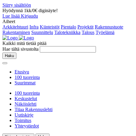
Siirry sisältöön
Hyödynnä 1kk/0€ diginäyte!
Lue lisää
Kirjaudu
Aiheet
Arkkitehtuuri
Infra
Kiinteistöt
Pientalo
Projektit
Rakennustuote
Rakentaminen
Suunnittelu
Talotekniikka
Talous
Työelämä
Kaikki mitä tietää pitää
Hae tältä sivustolta
Haku
Etusivu
100 tuoreinta
Suurimmat
100 tuoreinta
Keskustelut
Näköislehti
Tilaa Rakennuslehti
Uutiskirje
Toimitus
Yhteystiedot