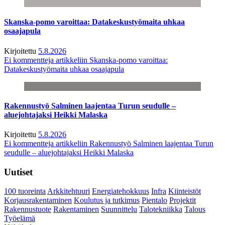
Skanska-pomo varoittaa: Datakeskustyömaita uhkaa
osaajapula
Kirjoitettu
5.8.2026
Ei kommentteja
artikkeliin Skanska-pomo varoittaa:
Datakeskustyömaita uhkaa osaajapula
Rakennustyö Salminen laajentaa Turun seudulle –
aluejohtajaksi Heikki Malaska
Kirjoitettu
5.8.2026
Ei kommentteja
artikkeliin Rakennustyö Salminen laajentaa Turun
seudulle – aluejohtajaksi Heikki Malaska
Uutiset
100 tuoreinta
Arkkitehtuuri
Energiatehokkuus
Infra
Kiinteistöt
Korjausrakentaminen
Koulutus ja tutkimus
Pientalo
Projektit
Rakennustuote
Rakentaminen
Suunnittelu
Talotekniikka
Talous
Työelämä