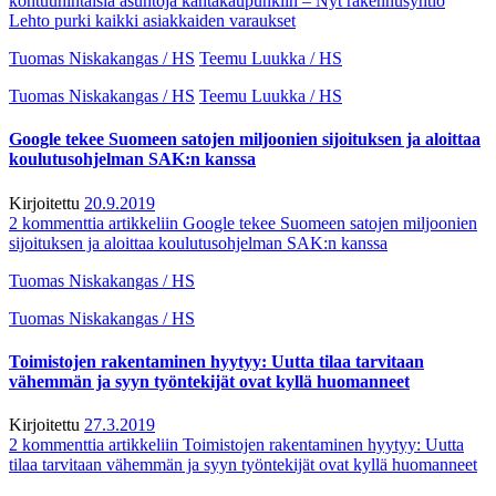
kohtuuhintaisia asuntoja kanta­kaupunkiin – Nyt rakennus­yhtiö
Lehto purki kaikki asiakkaiden varaukset
Tuomas Niskakangas / HS
Teemu Luukka / HS
Tuomas Niskakangas / HS
Teemu Luukka / HS
Google tekee Suomeen satojen miljoonien sijoituksen ja aloittaa
koulutusohjelman SAK:n kanssa
Kirjoitettu
20.9.2019
2 kommenttia
artikkeliin Google tekee Suomeen satojen miljoonien
sijoituksen ja aloittaa koulutusohjelman SAK:n kanssa
Tuomas Niskakangas / HS
Tuomas Niskakangas / HS
Toimistojen rakentaminen hyytyy: Uutta tilaa tarvitaan
vähemmän ja syyn työntekijät ovat kyllä huomanneet
Kirjoitettu
27.3.2019
2 kommenttia
artikkeliin Toimistojen rakentaminen hyytyy: Uutta
tilaa tarvitaan vähemmän ja syyn työntekijät ovat kyllä huomanneet