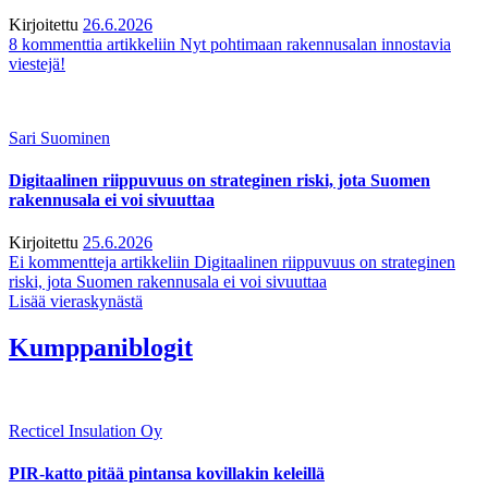
Kirjoitettu
26.6.2026
8 kommenttia
artikkeliin Nyt pohtimaan rakennusalan innostavia
viestejä!
Sari Suominen
Digitaalinen riippuvuus on strateginen riski, jota Suomen
rakennusala ei voi sivuuttaa
Kirjoitettu
25.6.2026
Ei kommentteja
artikkeliin Digitaalinen riippuvuus on strateginen
riski, jota Suomen rakennusala ei voi sivuuttaa
Lisää vieraskynästä
Kumppaniblogit
Recticel Insulation Oy
PIR-katto pitää pintansa kovillakin keleillä