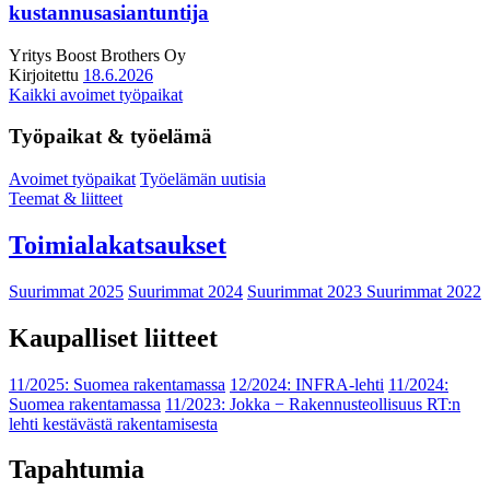
kustannusasiantuntija
Yritys
Boost Brothers Oy
Kirjoitettu
18.6.2026
Kaikki avoimet työpaikat
Työpaikat & työelämä
Avoimet työpaikat
Työelämän uutisia
Teemat & liitteet
Toimialakatsaukset
Suurimmat 2025
Suurimmat 2024
Suurimmat 2023
Suurimmat 2022
Kaupalliset liitteet
11/2025: Suomea rakentamassa
12/2024: INFRA-lehti
11/2024:
Suomea rakentamassa
11/2023: Jokka − Rakennusteollisuus RT:n
lehti kestävästä rakentamisesta
Tapahtumia