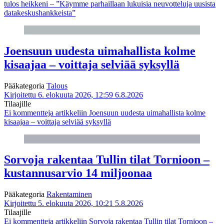
tulos heikkeni – ”Käymme parhaillaan lukuisia neuvotteluja uusista
datakeskushankkeista”
Joensuun uudesta uimahallista kolme
kisaajaa – voittaja selviää syksyllä
Pääkategoria
Talous
Kirjoitettu 6. elokuuta 2026, 12:59
6.8.2026
Tilaajille
Ei kommentteja
artikkeliin Joensuun uudesta uimahallista kolme
kisaajaa – voittaja selviää syksyllä
Sorvoja rakentaa Tullin tilat Tornioon –
kustannusarvio 14 miljoonaa
Pääkategoria
Rakentaminen
Kirjoitettu 5. elokuuta 2026, 10:21
5.8.2026
Tilaajille
Ei kommentteja
artikkeliin Sorvoja rakentaa Tullin tilat Tornioon –