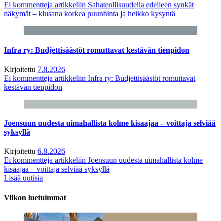
Ei kommentteja
artikkeliin Sahateollisuudella edelleen synkät
näkymät – kiusana korkea puunhinta ja heikko kysyntä
Infra ry: Budjettisäästöt romuttavat kestävän tienpidon
Kirjoitettu
7.8.2026
Ei kommentteja
artikkeliin Infra ry: Budjettisäästöt romuttavat
kestävän tienpidon
Joensuun uudesta uimahallista kolme kisaajaa – voittaja selviää
syksyllä
Kirjoitettu
6.8.2026
Ei kommentteja
artikkeliin Joensuun uudesta uimahallista kolme
kisaajaa – voittaja selviää syksyllä
Lisää uutisia
Viikon luetuimmat