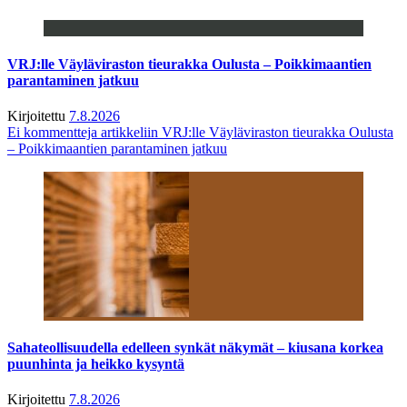
VRJ:lle Väyläviraston tieurakka Oulusta – Poikkimaantien
parantaminen jatkuu
Kirjoitettu
7.8.2026
Ei kommentteja
artikkeliin VRJ:lle Väyläviraston tieurakka Oulusta
– Poikkimaantien parantaminen jatkuu
Sahateollisuudella edelleen synkät näkymät – kiusana korkea
puunhinta ja heikko kysyntä
Kirjoitettu
7.8.2026