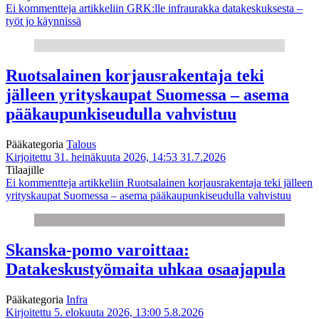
Ei kommentteja
artikkeliin GRK:lle infraurakka datakeskuksesta –
työt jo käynnissä
Ruotsalainen korjausrakentaja teki
jälleen yrityskaupat Suomessa – asema
pääkaupunkiseudulla vahvistuu
Pääkategoria
Talous
Kirjoitettu 31. heinäkuuta 2026, 14:53
31.7.2026
Tilaajille
Ei kommentteja
artikkeliin Ruotsalainen korjausrakentaja teki jälleen
yrityskaupat Suomessa – asema pääkaupunkiseudulla vahvistuu
Skanska-pomo varoittaa:
Datakeskustyömaita uhkaa osaajapula
Pääkategoria
Infra
Kirjoitettu 5. elokuuta 2026, 13:00
5.8.2026