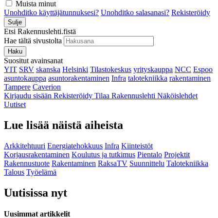
Muista minut
Unohditko käyttäjätunnuksesi?
Unohditko salasanasi?
Rekisteröidy
Sulje
Etsi Rakennuslehti.fistä
Hae tältä sivustolta
Haku
Suositut avainsanat
YIT
SRV
skanska
Helsinki
Tilastokeskus
yrityskauppa
NCC
Espoo
asuntokauppa
asuntorakentaminen
Infra
talotekniikka
rakentaminen
Tampere
Caverion
Kirjaudu sisään
Rekisteröidy
Tilaa Rakennuslehti
Näköislehdet
Uutiset
Lue lisää näistä aiheista
Arkkitehtuuri
Energiatehokkuus
Infra
Kiinteistöt
Korjausrakentaminen
Koulutus ja tutkimus
Pientalo
Projektit
Rakennustuote
Rakentaminen
RaksaTV
Suunnittelu
Talotekniikka
Talous
Työelämä
Uutisissa nyt
Uusimmat artikkelit