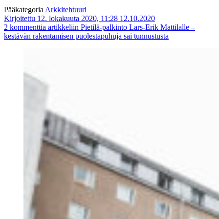
Pääkategoria
Arkkitehtuuri
Kirjoitettu 12. lokakuuta 2020, 11:28
12.10.2020
2 kommenttia
artikkeliin Pietilä-palkinto Lars-Erik Mattilalle –
kestävän rakentamisen puolestapuhuja sai tunnustusta