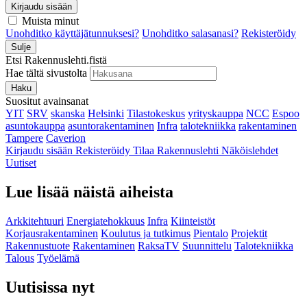
Kirjaudu sisään
Muista minut
Unohditko käyttäjätunnuksesi?
Unohditko salasanasi?
Rekisteröidy
Sulje
Etsi Rakennuslehti.fistä
Hae tältä sivustolta
Haku
Suositut avainsanat
YIT
SRV
skanska
Helsinki
Tilastokeskus
yrityskauppa
NCC
Espoo
asuntokauppa
asuntorakentaminen
Infra
talotekniikka
rakentaminen
Tampere
Caverion
Kirjaudu sisään
Rekisteröidy
Tilaa Rakennuslehti
Näköislehdet
Uutiset
Lue lisää näistä aiheista
Arkkitehtuuri
Energiatehokkuus
Infra
Kiinteistöt
Korjausrakentaminen
Koulutus ja tutkimus
Pientalo
Projektit
Rakennustuote
Rakentaminen
RaksaTV
Suunnittelu
Talotekniikka
Talous
Työelämä
Uutisissa nyt