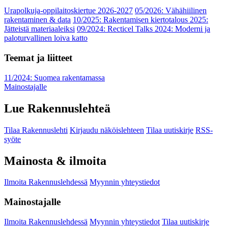
Urapolkuja-oppilaitoskiertue 2026-2027
05/2026: Vähähiilinen
rakentaminen & data
10/2025: Rakentamisen kiertotalous 2025:
Jätteistä materiaaleiksi
09/2024: Recticel Talks 2024: Moderni ja
paloturvallinen loiva katto
Teemat ja liitteet
11/2024: Suomea rakentamassa
Mainostajalle
Lue Rakennuslehteä
Tilaa Rakennuslehti
Kirjaudu näköislehteen
Tilaa uutiskirje
RSS-
syöte
Mainosta & ilmoita
Ilmoita Rakennuslehdessä
Myynnin yhteystiedot
Mainostajalle
Ilmoita Rakennuslehdessä
Myynnin yhteystiedot
Tilaa uutiskirje