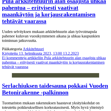
Pula arkkitehtuurin alan osaajista uhkaa
pahentua – erityisesti vaativat
maankäytön ja korjausrakentamisen
tehtävät vaarassa
Uuden selvityksen mukaan arkkitehtuurin alan työvoimapula
pahenee kuluvan vuosikymmenen aikana ja uhkaa kaupunkien
toiminnan jatkuvuutta.
Pääkategoria
Arkkitehtuuri
Kirjoitettu 13. helmikuuta 2023, 13:00
13.2.2023
Ei kommentteja
artikkeliin Pula arkkitehtuurin alan osaajista uhkaa
pahentua – erityisesti vaativat maankäytön ja korjausrakentamisen
tehtävät vaarassa
Serlachiuksen taidesauna pokkasi Vuoden
Betonirakenne -palkinnon
Tuomariston mukaan rakennuksen haastavat yksityiskohdat on
toteutettu poikkeuksellisen korkeatasoisesti. Myös hyvä yhteistyö