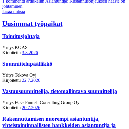
1 kommentti
artikkeliin Asiantuntija: Kustannusohjauksen haaste on
johtaminen
Lisää uutisia
Uusimmat työpaikat
Toimitusjohtaja
Yritys
KOAS
Kirjoitettu
3.8.2026
Suunnittelupäällikkö
Yritys
Tekova Oyj
Kirjoitettu
22.7.2026
Vastuusuunnittelija, tietomallintava suunnittelija
Yritys
FCG Finnish Consulting Group Oy
Kirjoitettu
20.7.2026
Rakennuttamisen nuorempi asiantuntija,
yhteistoiminnallisten hankkeiden asiantuntija ja