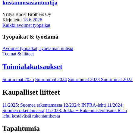
kustannusasiantuntija
Yritys
Boost Brothers Oy
Kirjoitettu
18.6.2026
Kaikki avoimet työpaikat
Työpaikat & työelämä
Avoimet työpaikat
Työelämän uutisia
Teemat & liitteet
Toimialakatsaukset
Suurimmat 2025
Suurimmat 2024
Suurimmat 2023
Suurimmat 2022
Kaupalliset liitteet
11/2025: Suomea rakentamassa
12/2024: INFRA-lehti
11/2024:
Suomea rakentamassa
11/2023: Jokka − Rakennusteollisuus RT:n
lehti kestävästä rakentamisesta
Tapahtumia