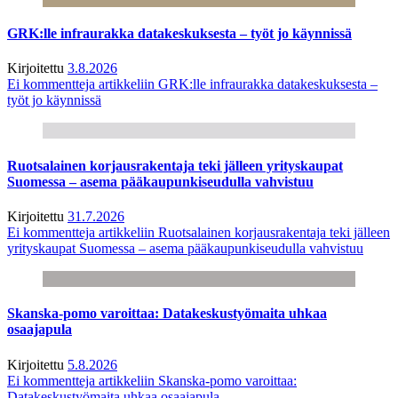
GRK:lle infraurakka datakeskuksesta – työt jo käynnissä
Kirjoitettu
3.8.2026
Ei kommentteja
artikkeliin GRK:lle infraurakka datakeskuksesta –
työt jo käynnissä
Ruotsalainen korjausrakentaja teki jälleen yrityskaupat
Suomessa – asema pääkaupunkiseudulla vahvistuu
Kirjoitettu
31.7.2026
Ei kommentteja
artikkeliin Ruotsalainen korjausrakentaja teki jälleen
yrityskaupat Suomessa – asema pääkaupunkiseudulla vahvistuu
Skanska-pomo varoittaa: Datakeskustyömaita uhkaa
osaajapula
Kirjoitettu
5.8.2026
Ei kommentteja
artikkeliin Skanska-pomo varoittaa:
Datakeskustyömaita uhkaa osaajapula