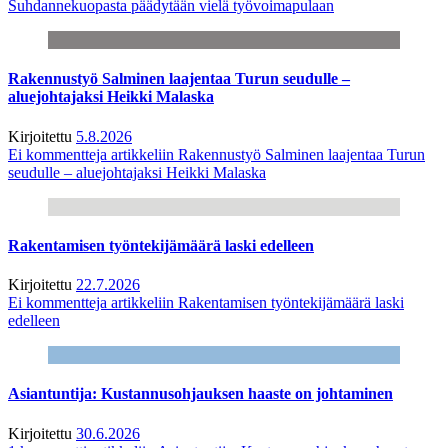
Suhdannekuopasta päädytään vielä työvoimapulaan
Rakennustyö Salminen laajentaa Turun seudulle –
aluejohtajaksi Heikki Malaska
Kirjoitettu
5.8.2026
Ei kommentteja
artikkeliin Rakennustyö Salminen laajentaa Turun
seudulle – aluejohtajaksi Heikki Malaska
Rakentamisen työntekijämäärä laski edelleen
Kirjoitettu
22.7.2026
Ei kommentteja
artikkeliin Rakentamisen työntekijämäärä laski
edelleen
Asiantuntija: Kustannusohjauksen haaste on johtaminen
Kirjoitettu
30.6.2026