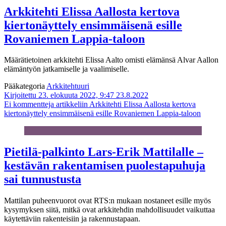
Arkkitehti Elissa Aallosta kertova
kiertonäyttely ensimmäisenä esille
Rovaniemen Lappia-taloon
Määrätietoinen arkkitehti Elissa Aalto omisti elämänsä Alvar Aallon
elämäntyön jatkamiselle ja vaalimiselle.
Pääkategoria
Arkkitehtuuri
Kirjoitettu 23. elokuuta 2022, 9:47
23.8.2022
Ei kommentteja
artikkeliin Arkkitehti Elissa Aallosta kertova
kiertonäyttely ensimmäisenä esille Rovaniemen Lappia-taloon
Pietilä-palkinto Lars-Erik Mattilalle –
kestävän rakentamisen puolestapuhuja
sai tunnustusta
Mattilan puheenvuorot ovat RTS:n mukaan nostaneet esille myös
kysymyksen siitä, mitkä ovat arkkitehdin mahdollisuudet vaikuttaa
käytettäviin rakenteisiin ja rakennustapaan.