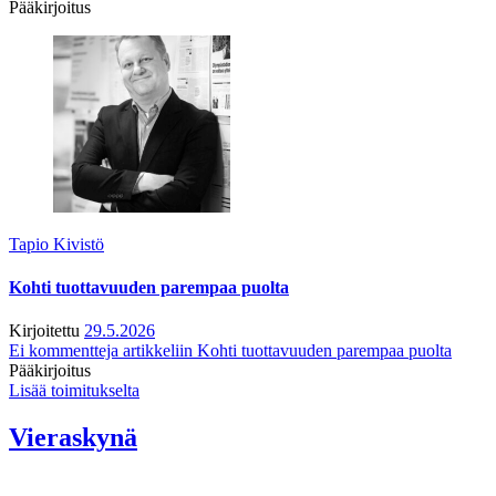
Pääkirjoitus
Tapio Kivistö
Kohti tuottavuuden parempaa puolta
Kirjoitettu
29.5.2026
Ei kommentteja
artikkeliin Kohti tuottavuuden parempaa puolta
Pääkirjoitus
Lisää toimitukselta
Vieraskynä