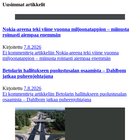
Uusimmat artikkelit
Nokia-areena teki viime vuonna miljoonatappion – miinusta
roimasti aiempaa enemmän
Kirjoitettu
7.8.2026
Ei kommentteja
artikkeliin Nokia-areena teki viime vuonna
miljoonatappion – miinusta roimasti aiempaa enemmän
Betolarin hallitukseen puolustusalan osaamista – Dahlbom
jatkaa puheenjohtajana
Kirjoitettu
7.8.2026
Ei kommentteja
artikkeliin Betolarin hallitukseen puolustusalan
osaamista – Dahlbom jatkaa puheenjohtajana