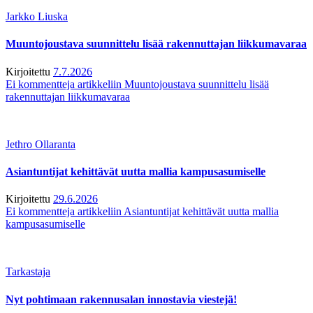
Jarkko Liuska
Muuntojoustava suunnittelu lisää rakennuttajan liikkumavaraa
Kirjoitettu
7.7.2026
Ei kommentteja
artikkeliin Muuntojoustava suunnittelu lisää
rakennuttajan liikkumavaraa
Jethro Ollaranta
Asiantuntijat kehittävät uutta mallia kampusasumiselle
Kirjoitettu
29.6.2026
Ei kommentteja
artikkeliin Asiantuntijat kehittävät uutta mallia
kampusasumiselle
Tarkastaja
Nyt pohtimaan rakennusalan innostavia viestejä!