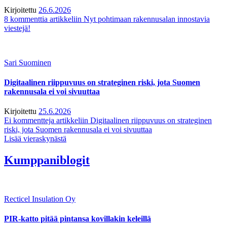
Kirjoitettu
26.6.2026
8 kommenttia
artikkeliin Nyt pohtimaan rakennusalan innostavia
viestejä!
Sari Suominen
Digitaalinen riippuvuus on strateginen riski, jota Suomen
rakennusala ei voi sivuuttaa
Kirjoitettu
25.6.2026
Ei kommentteja
artikkeliin Digitaalinen riippuvuus on strateginen
riski, jota Suomen rakennusala ei voi sivuuttaa
Lisää vieraskynästä
Kumppaniblogit
Recticel Insulation Oy
PIR-katto pitää pintansa kovillakin keleillä