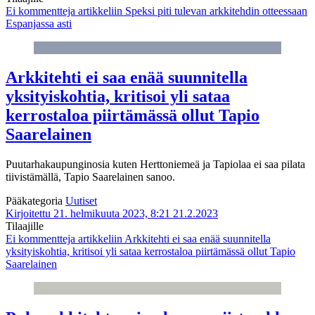
Ei kommentteja
artikkeliin Speksi piti tulevan arkkitehdin otteessaan
Espanjassa asti
Arkkitehti ei saa enää suunnitella
yksityiskohtia, kritisoi yli sataa
kerrostaloa piirtämässä ollut Tapio
Saarelainen
Puutarhakaupunginosia kuten Herttoniemeä ja Tapiolaa ei saa pilata
tiivistämällä, Tapio Saarelainen sanoo.
Pääkategoria
Uutiset
Kirjoitettu 21. helmikuuta 2023, 8:21
21.2.2023
Tilaajille
Ei kommentteja
artikkeliin Arkkitehti ei saa enää suunnitella
yksityiskohtia, kritisoi yli sataa kerrostaloa piirtämässä ollut Tapio
Saarelainen