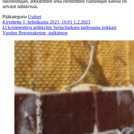
rakennuttajan, arkkitehtien sekä elementtien valmistajan kanssa on
selvästi nähtävissä.
Pääkategoria
Uutiset
Kirjoitettu 1. helmikuuta 2023, 16:01
1.2.2023
Ei kommentteja
artikkeliin Serlachiuksen taidesauna pokkasi
Vuoden Betonirakenne -palkinnon