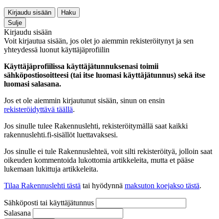
Kirjaudu sisään
Haku
Sulje
Kirjaudu sisään
Voit kirjautua sisään, jos olet jo aiemmin rekisteröitynyt ja sen
yhteydessä luonut käyttäjäprofiilin
Käyttäjäprofiilissa käyttäjätunnuksenasi toimii
sähköpostiosoitteesi (tai itse luomasi käyttäjätunnus) sekä itse
luomasi salasana.
Jos et ole aiemmin kirjautunut sisään, sinun on ensin
rekisteröidyttävä täällä
.
Jos sinulle tulee Rakennuslehti, rekisteröitymällä saat kaikki
rakennuslehti.fi-sisällöt luettavaksesi.
Jos sinulle ei tule Rakennuslehteä, voit silti rekisteröityä, jolloin saat
oikeuden kommentoida lukottomia artikkeleita, mutta et pääse
lukemaan lukittuja artikkeleita.
Tilaa Rakennuslehti tästä
tai hyödynnä
maksuton koejakso tästä
.
Sähköposti tai käyttäjätunnus
Salasana