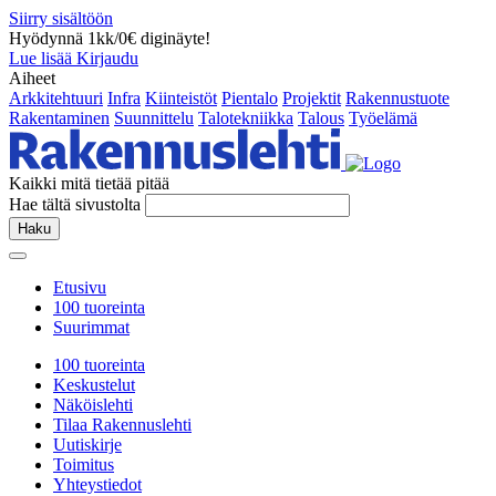
Siirry sisältöön
Hyödynnä 1kk/0€ diginäyte!
Lue lisää
Kirjaudu
Aiheet
Arkkitehtuuri
Infra
Kiinteistöt
Pientalo
Projektit
Rakennustuote
Rakentaminen
Suunnittelu
Talotekniikka
Talous
Työelämä
Kaikki mitä tietää pitää
Hae tältä sivustolta
Haku
Etusivu
100 tuoreinta
Suurimmat
100 tuoreinta
Keskustelut
Näköislehti
Tilaa Rakennuslehti
Uutiskirje
Toimitus
Yhteystiedot