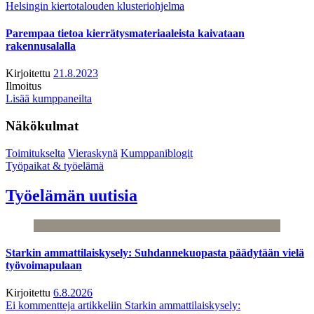
Helsingin kiertotalouden klusteriohjelma
Parempaa tietoa kierrätysmateriaaleista kaivataan
rakennusalalla
Kirjoitettu
21.8.2023
Ilmoitus
Lisää kumppaneilta
Näkökulmat
Toimitukselta
Vieraskynä
Kumppaniblogit
Työpaikat & työelämä
Työelämän uutisia
Starkin ammattilaiskysely: Suhdannekuopasta päädytään vielä
työvoimapulaan
Kirjoitettu
6.8.2026
Ei kommentteja
artikkeliin Starkin ammattilaiskysely: