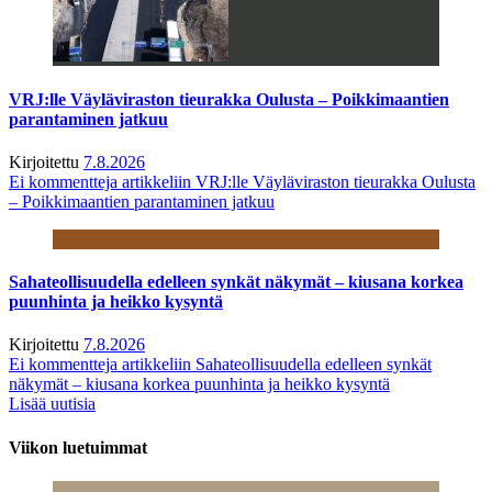
VRJ:lle Väyläviraston tieurakka Oulusta – Poikkimaantien
parantaminen jatkuu
Kirjoitettu
7.8.2026
Ei kommentteja
artikkeliin VRJ:lle Väyläviraston tieurakka Oulusta
– Poikkimaantien parantaminen jatkuu
Sahateollisuudella edelleen synkät näkymät – kiusana korkea
puunhinta ja heikko kysyntä
Kirjoitettu
7.8.2026
Ei kommentteja
artikkeliin Sahateollisuudella edelleen synkät
näkymät – kiusana korkea puunhinta ja heikko kysyntä
Lisää uutisia
Viikon luetuimmat