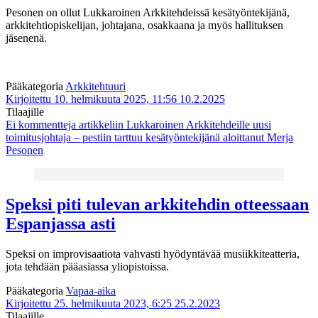
Pesonen on ollut Lukkaroinen Arkkitehdeissä kesätyöntekijänä,
arkkitehtiopiskelijan, johtajana, osakkaana ja myös hallituksen
jäsenenä.
Pääkategoria
Arkkitehtuuri
Kirjoitettu 10. helmikuuta 2025, 11:56
10.2.2025
Tilaajille
Ei kommentteja
artikkeliin Lukkaroinen Arkkitehdeille uusi
toimitusjohtaja – pestiin tarttuu kesätyöntekijänä aloittanut Merja
Pesonen
Speksi piti tulevan arkkitehdin otteessaan
Espanjassa asti
Speksi on improvisaatiota vahvasti hyödyntävää musiikkiteatteria,
jota tehdään pääasiassa yliopistoissa.
Pääkategoria
Vapaa-aika
Kirjoitettu 25. helmikuuta 2023, 6:25
25.2.2023
Tilaajille