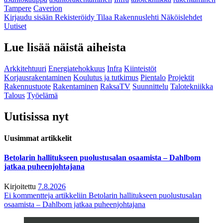
Tampere
Caverion
Kirjaudu sisään
Rekisteröidy
Tilaa Rakennuslehti
Näköislehdet
Uutiset
Lue lisää näistä aiheista
Arkkitehtuuri
Energiatehokkuus
Infra
Kiinteistöt
Korjausrakentaminen
Koulutus ja tutkimus
Pientalo
Projektit
Rakennustuote
Rakentaminen
RaksaTV
Suunnittelu
Talotekniikka
Talous
Työelämä
Uutisissa nyt
Uusimmat artikkelit
Betolarin hallitukseen puolustusalan osaamista – Dahlbom
jatkaa puheenjohtajana
Kirjoitettu
7.8.2026
Ei kommentteja
artikkeliin Betolarin hallitukseen puolustusalan
osaamista – Dahlbom jatkaa puheenjohtajana