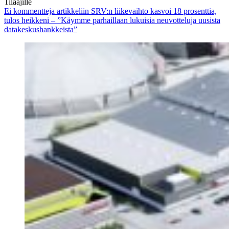
Tilaajille
Ei kommentteja
artikkeliin SRV:n liikevaihto kasvoi 18 prosenttia,
tulos heikkeni – ”Käymme parhaillaan lukuisia neuvotteluja uusista
datakeskushankkeista”