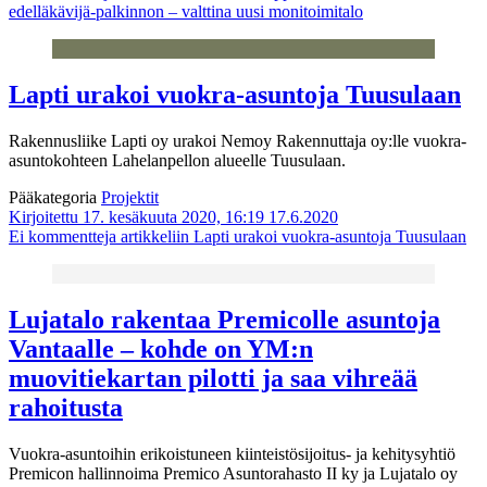
edelläkävijä-palkinnon – valttina uusi monitoimitalo
Lapti urakoi vuokra-asuntoja Tuusulaan
Rakennusliike Lapti oy urakoi Nemoy Rakennuttaja oy:lle vuokra-
asuntokohteen Lahelanpellon alueelle Tuusulaan.
Pääkategoria
Projektit
Kirjoitettu 17. kesäkuuta 2020, 16:19
17.6.2020
Ei kommentteja
artikkeliin Lapti urakoi vuokra-asuntoja Tuusulaan
Lujatalo rakentaa Premicolle asuntoja
Vantaalle – kohde on YM:n
muovitiekartan pilotti ja saa vihreää
rahoitusta
Vuokra-asuntoihin erikoistuneen kiinteistösijoitus- ja kehitysyhtiö
Premicon hallinnoima Premico Asuntorahasto II ky ja Lujatalo oy