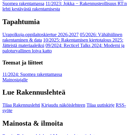
Suomea rakentamassa
11/2023: Jokka − Rakennusteollisuus RT:n
lehti kestävästä rakentamisesta
Tapahtumia
Urapolkuja-oppilaitoskiertue 2026-2027
05/2026: Vähähiilinen
rakentaminen & data
10/2025: Rakentamisen kiertotalous 2025:
Jätteistä materiaaleiksi
09/2024: Recticel Talks 2024: Moderni ja
paloturvallinen loiva katto
Teemat ja liitteet
11/2024: Suomea rakentamassa
Mainostajalle
Lue Rakennuslehteä
Tilaa Rakennuslehti
Kirjaudu näköislehteen
Tilaa uutiskirje
RSS-
syöte
Mainosta & ilmoita