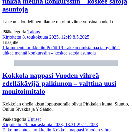
uhkaa mennä konkurssiin – koskee satoja
asuntoja
Lakean taloudellinen tilanne on ollut viime vuosina hankala.
Pääkategoria
Talous
Kirjoitettu 8. toukokuuta 2025, 12:49
8.5.2025
Tilaajille
1 kommentti
artikkeliin Peräti 19 Lakean omistamaa taloyhtiötä
uhkaa mennä konkurssiin – koskee satoja asuntoja
Kokkola nappasi Vuoden vihreä
edelläkävijä-palkinnon – valttina uusi
monitoimitalo
Kokkolan ohella kisan loppusuoralla olivat Pirkkalan kunta, Siuntio,
Oulun Sivakka ja Y-Säätiö.
Pääkategoria
Uutiset
Kirjoitettu 29. marraskuuta 2023, 13:31
29.11.2023
Ei kommentteja
artikkeliin Kokkola nappasi Vuoden vihreä