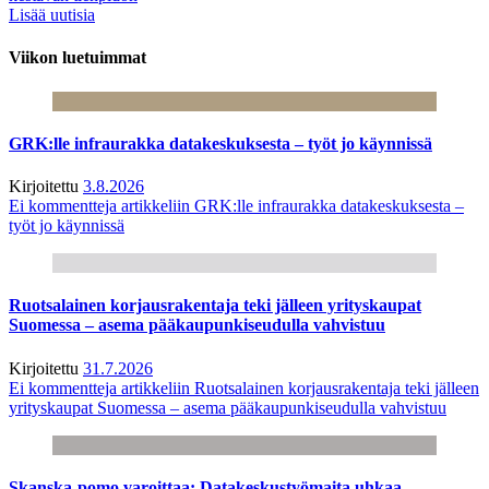
Lisää uutisia
Viikon luetuimmat
GRK:lle infraurakka datakeskuksesta – työt jo käynnissä
Kirjoitettu
3.8.2026
Ei kommentteja
artikkeliin GRK:lle infraurakka datakeskuksesta –
työt jo käynnissä
Ruotsalainen korjausrakentaja teki jälleen yrityskaupat
Suomessa – asema pääkaupunkiseudulla vahvistuu
Kirjoitettu
31.7.2026
Ei kommentteja
artikkeliin Ruotsalainen korjausrakentaja teki jälleen
yrityskaupat Suomessa – asema pääkaupunkiseudulla vahvistuu
Skanska-pomo varoittaa: Datakeskustyömaita uhkaa