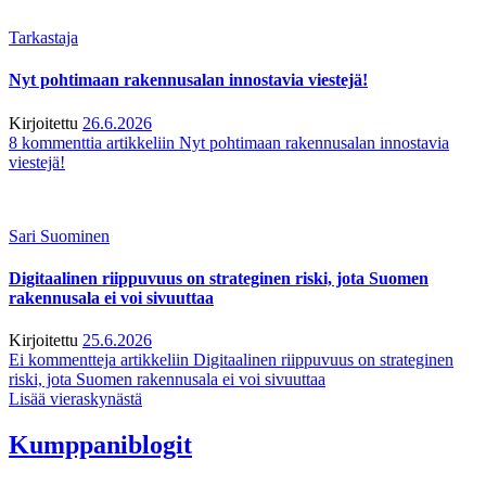
Tarkastaja
Nyt pohtimaan rakennusalan innostavia viestejä!
Kirjoitettu
26.6.2026
8 kommenttia
artikkeliin Nyt pohtimaan rakennusalan innostavia
viestejä!
Sari Suominen
Digitaalinen riippuvuus on strateginen riski, jota Suomen
rakennusala ei voi sivuuttaa
Kirjoitettu
25.6.2026
Ei kommentteja
artikkeliin Digitaalinen riippuvuus on strateginen
riski, jota Suomen rakennusala ei voi sivuuttaa
Lisää vieraskynästä
Kumppaniblogit