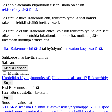
Jos et ole aiemmin kirjautunut sisään, sinun on ensin
rekisteröidyttävä täällä
.
Jos sinulle tulee Rakennuslehti, rekisteröitymällä saat kaikki
rakennuslehti.fi-sisällöt luettavaksesi.
Jos sinulle ei tule Rakennuslehteä, voit silti rekisteröityä, jolloin saat
oikeuden kommentoida lukottomia artikkeleita, mutta et pääse
lukemaan lukittuja artikkeleita.
Tilaa Rakennuslehti tästä
tai hyödynnä
maksuton koejakso tästä
.
Sähköposti tai käyttäjätunnus
Salasana
Kirjaudu sisään
Muista minut
Unohditko käyttäjätunnuksesi?
Unohditko salasanasi?
Rekisteröidy
Sulje
Etsi Rakennuslehti.fistä
Hae tältä sivustolta
Haku
Suositut avainsanat
YIT
SRV
skanska
Helsinki
Tilastokeskus
yrityskauppa
NCC
Espoo
asuntokauppa
asuntorakentaminen
Infra
talotekniikka
rakentaminen