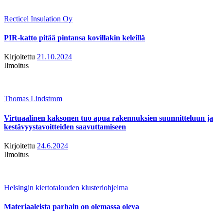
Recticel Insulation Oy
PIR-katto pitää pintansa kovillakin keleillä
Kirjoitettu
21.10.2024
Ilmoitus
Thomas Lindstrom
Virtuaalinen kaksonen tuo apua rakennuksien suunnitteluun ja
kestävyystavoitteiden saavuttamiseen
Kirjoitettu
24.6.2024
Ilmoitus
Helsingin kiertotalouden klusteriohjelma
Materiaaleista parhain on olemassa oleva