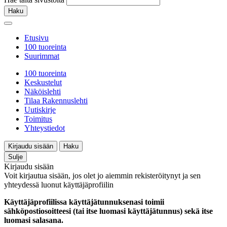
Haku
Etusivu
100 tuoreinta
Suurimmat
100 tuoreinta
Keskustelut
Näköislehti
Tilaa Rakennuslehti
Uutiskirje
Toimitus
Yhteystiedot
Kirjaudu sisään
Haku
Sulje
Kirjaudu sisään
Voit kirjautua sisään, jos olet jo aiemmin rekisteröitynyt ja sen
yhteydessä luonut käyttäjäprofiilin
Käyttäjäprofiilissa käyttäjätunnuksenasi toimii
sähköpostiosoitteesi (tai itse luomasi käyttäjätunnus) sekä itse
luomasi salasana.