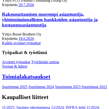
Yritys
FCG Finnish Consulting Group Oy
Kirjoitettu
20.7.2026
Rakennuttamisen nuorempi asiantuntija,
yhteistoiminnallisten hankkeiden asiantuntija ja
kustannusasiantuntija
Yritys
Boost Brothers Oy
Kirjoitettu
18.6.2026
Kaikki avoimet työpaikat
Työpaikat & työelämä
Avoimet työpaikat
Työelämän uutisia
Teemat & liitteet
Toimialakatsaukset
Suurimmat 2025
Suurimmat 2024
Suurimmat 2023
Suurimmat 2022
Kaupalliset liitteet
11/2025: Suomea rakentamassa
12/2024: INFRA-lehti
11/2024: