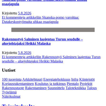
osaajapula
Kirjoitettu
5.8.2026
Ei kommentteja
artikkeliin Skanska-pomo varoittaa:
Datakeskustyömaita uhkaa osaajapula
Rakennustyö Salminen laajentaa Turun seudulle –
aluejohtajaksi Heikki Malaska
Kirjoitettu
5.8.2026
Ei kommentteja
artikkeliin Rakennustyö Salminen laajentaa Turun
seudulle – aluejohtajaksi Heikki Malaska
Uutiset
100 tuoreinta
Arkkitehtuuri
Energiatehokkuus
Infra
Kiinteistöt
Korjausrakentaminen
Koulutus ja tutkimus
Pientalo
Projektit
Rakennustuote
Rakentaminen
Suunnittelu
Talotekniikka
Talous
Työelämä
Näkökulmat