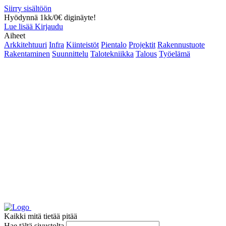
Siirry sisältöön
Hyödynnä 1kk/0€ diginäyte!
Lue lisää
Kirjaudu
Aiheet
Arkkitehtuuri
Infra
Kiinteistöt
Pientalo
Projektit
Rakennustuote
Rakentaminen
Suunnittelu
Talotekniikka
Talous
Työelämä
Kaikki mitä tietää pitää
Hae tältä sivustolta