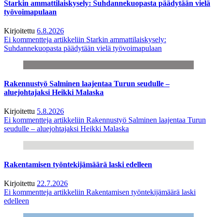
Starkin ammattilaiskysely: Suhdannekuopasta päädytään vielä
työvoimapulaan
Kirjoitettu
6.8.2026
Ei kommentteja
artikkeliin Starkin ammattilaiskysely:
Suhdannekuopasta päädytään vielä työvoimapulaan
Rakennustyö Salminen laajentaa Turun seudulle –
aluejohtajaksi Heikki Malaska
Kirjoitettu
5.8.2026
Ei kommentteja
artikkeliin Rakennustyö Salminen laajentaa Turun
seudulle – aluejohtajaksi Heikki Malaska
Rakentamisen työntekijämäärä laski edelleen
Kirjoitettu
22.7.2026
Ei kommentteja
artikkeliin Rakentamisen työntekijämäärä laski
edelleen