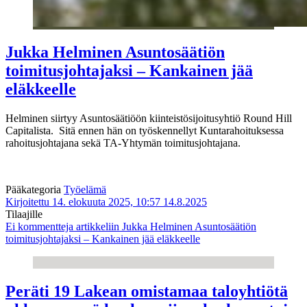
Jukka Helminen Asuntosäätiön
toimitusjohtajaksi – Kankainen jää
eläkkeelle
Helminen siirtyy Asuntosäätiöön kiinteistösijoitusyhtiö Round Hill
Capitalista. Sitä ennen hän on työskennellyt Kuntarahoituksessa
rahoitusjohtajana sekä TA-Yhtymän toimitusjohtajana.
Pääkategoria
Työelämä
Kirjoitettu 14. elokuuta 2025, 10:57
14.8.2025
Tilaajille
Ei kommentteja
artikkeliin Jukka Helminen Asuntosäätiön
toimitusjohtajaksi – Kankainen jää eläkkeelle
Peräti 19 Lakean omistamaa taloyhtiötä