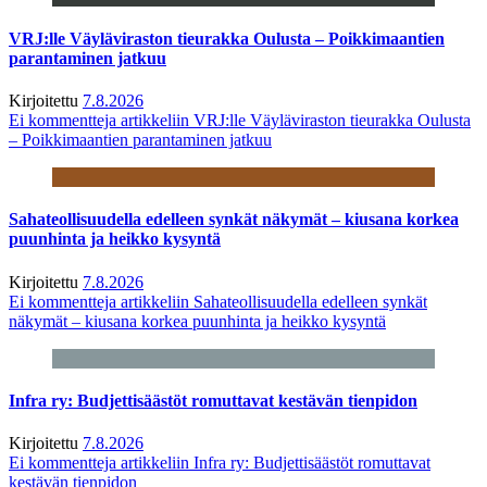
VRJ:lle Väyläviraston tieurakka Oulusta – Poikkimaantien
parantaminen jatkuu
Kirjoitettu
7.8.2026
Ei kommentteja
artikkeliin VRJ:lle Väyläviraston tieurakka Oulusta
– Poikkimaantien parantaminen jatkuu
Sahateollisuudella edelleen synkät näkymät – kiusana korkea
puunhinta ja heikko kysyntä
Kirjoitettu
7.8.2026
Ei kommentteja
artikkeliin Sahateollisuudella edelleen synkät
näkymät – kiusana korkea puunhinta ja heikko kysyntä
Infra ry: Budjettisäästöt romuttavat kestävän tienpidon
Kirjoitettu
7.8.2026
Ei kommentteja
artikkeliin Infra ry: Budjettisäästöt romuttavat
kestävän tienpidon