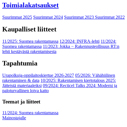
Toimialakatsaukset
Suurimmat 2025
Suurimmat 2024
Suurimmat 2023
Suurimmat 2022
Kaupalliset liitteet
11/2025: Suomea rakentamassa
12/2024: INFRA-lehti
11/2024:
Suomea rakentamassa
11/2023: Jokka − Rakennusteollisuus RT:n
lehti kestävästä rakentamisesta
Tapahtumia
Urapolkuja-oppilaitoskiertue 2026-2027
05/2026: Vähähiilinen
rakentaminen & data
10/2025: Rakentamisen kiertotalous 2025:
Jätteistä materiaaleiksi
09/2024: Recticel Talks 2024: Moderni ja
paloturvallinen loiva katto
Teemat ja liitteet
11/2024: Suomea rakentamassa
Mainostajalle