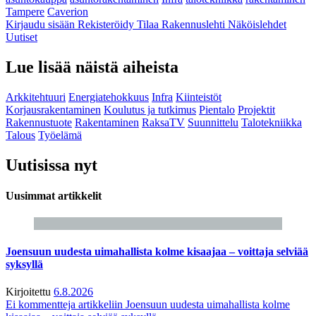
Tampere
Caverion
Kirjaudu sisään
Rekisteröidy
Tilaa Rakennuslehti
Näköislehdet
Uutiset
Lue lisää näistä aiheista
Arkkitehtuuri
Energiatehokkuus
Infra
Kiinteistöt
Korjausrakentaminen
Koulutus ja tutkimus
Pientalo
Projektit
Rakennustuote
Rakentaminen
RaksaTV
Suunnittelu
Talotekniikka
Talous
Työelämä
Uutisissa nyt
Uusimmat artikkelit
Joensuun uudesta uimahallista kolme kisaajaa – voittaja selviää
syksyllä
Kirjoitettu
6.8.2026
Ei kommentteja
artikkeliin Joensuun uudesta uimahallista kolme