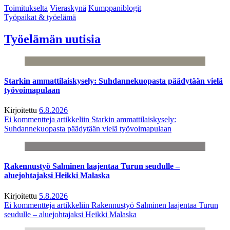
Toimitukselta
Vieraskynä
Kumppaniblogit
Työpaikat & työelämä
Työelämän uutisia
Starkin ammattilaiskysely: Suhdannekuopasta päädytään vielä
työvoimapulaan
Kirjoitettu
6.8.2026
Ei kommentteja
artikkeliin Starkin ammattilaiskysely:
Suhdannekuopasta päädytään vielä työvoimapulaan
Rakennustyö Salminen laajentaa Turun seudulle –
aluejohtajaksi Heikki Malaska
Kirjoitettu
5.8.2026
Ei kommentteja
artikkeliin Rakennustyö Salminen laajentaa Turun
seudulle – aluejohtajaksi Heikki Malaska