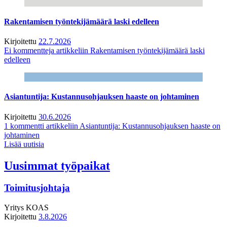
Rakentamisen työntekijämäärä laski edelleen
Kirjoitettu
22.7.2026
Ei kommentteja
artikkeliin Rakentamisen työntekijämäärä laski
edelleen
Asiantuntija: Kustannusohjauksen haaste on johtaminen
Kirjoitettu
30.6.2026
1 kommentti
artikkeliin Asiantuntija: Kustannusohjauksen haaste on
johtaminen
Lisää uutisia
Uusimmat työpaikat
Toimitusjohtaja
Yritys
KOAS
Kirjoitettu
3.8.2026