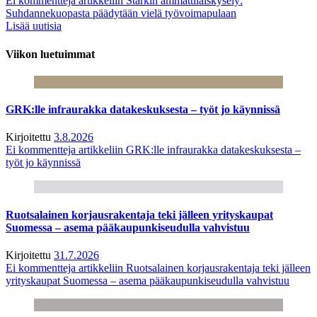
Ei kommentteja
artikkeliin Starkin ammattilaiskysely:
Suhdannekuopasta päädytään vielä työvoimapulaan
Lisää uutisia
Viikon luetuimmat
GRK:lle infraurakka datakeskuksesta – työt jo käynnissä
Kirjoitettu
3.8.2026
Ei kommentteja
artikkeliin GRK:lle infraurakka datakeskuksesta –
työt jo käynnissä
Ruotsalainen korjausrakentaja teki jälleen yrityskaupat
Suomessa – asema pääkaupunkiseudulla vahvistuu
Kirjoitettu
31.7.2026
Ei kommentteja
artikkeliin Ruotsalainen korjausrakentaja teki jälleen
yrityskaupat Suomessa – asema pääkaupunkiseudulla vahvistuu