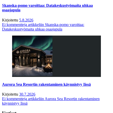
Skanska-pomo varoittaa: Datakeskustyömaita uhkaa
osaajapula
Kirjoitettu
5.8.2026
Ei kommentteja
artikkeliin Skanska-pomo varoittaa:
Datakeskustyömaita uhkaa osaajapula
Aurora Sea Resortin rakentaminen käynnistyy Iissä
Kirjoitettu
30.7.2026
Ei kommentteja
artikkeliin Aurora Sea Resortin rakentaminen
käynnistyy Iissä