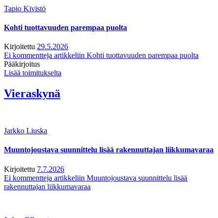
Tapio Kivistö
Kohti tuottavuuden parempaa puolta
Kirjoitettu
29.5.2026
Ei kommentteja
artikkeliin Kohti tuottavuuden parempaa puolta
Pääkirjoitus
Lisää toimitukselta
Vieraskynä
Jarkko Liuska
Muuntojoustava suunnittelu lisää rakennuttajan liikkumavaraa
Kirjoitettu
7.7.2026
Ei kommentteja
artikkeliin Muuntojoustava suunnittelu lisää
rakennuttajan liikkumavaraa