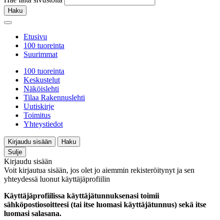
Haku
Etusivu
100 tuoreinta
Suurimmat
100 tuoreinta
Keskustelut
Näköislehti
Tilaa Rakennuslehti
Uutiskirje
Toimitus
Yhteystiedot
Kirjaudu sisään
Haku
Sulje
Kirjaudu sisään
Voit kirjautua sisään, jos olet jo aiemmin rekisteröitynyt ja sen
yhteydessä luonut käyttäjäprofiilin
Käyttäjäprofiilissa käyttäjätunnuksenasi toimii
sähköpostiosoitteesi (tai itse luomasi käyttäjätunnus) sekä itse
luomasi salasana.