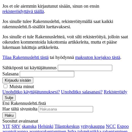
Jos et ole aiemmin kirjautunut sisään, sinun on ensin
rekisteröidyttävä täällä
.
Jos sinulle tulee Rakennuslehti, rekisteröitymällä saat kaikki
rakennuslehti.fi-sisällöt luettavaksesi.
Jos sinulle ei tule Rakennuslehteä, voit silti rekisteröityä, jolloin saat
oikeuden kommentoida lukottomia artikkeleita, mutta et pääse
lukemaan lukittuja artikkeleita.
Tilaa Rakennuslehti tästä
tai hyödynnä
maksuton koejakso tästä
.
Sähköposti tai käyttäjätunnus
Salasana
Kirjaudu sisään
Muista minut
Unohditko käyttäjätunnuksesi?
Unohditko salasanasi?
Rekisteröidy
Sulje
Etsi Rakennuslehti.fistä
Hae tältä sivustolta
Haku
Suositut avainsanat
YIT
SRV
skanska
Helsinki
Tilastokeskus
yrityskauppa
NCC
Espoo
asuntokauppa
asuntorakentaminen
Infra
talotekniikka
rakentaminen