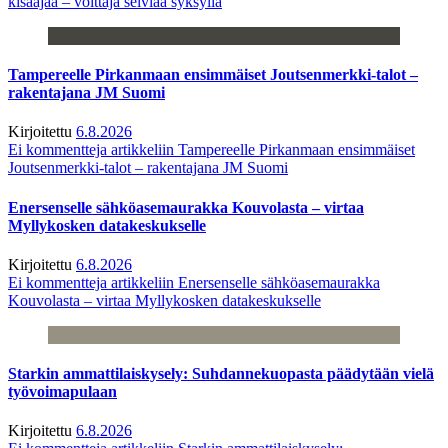
kisaajaa – voittaja selviää syksyllä
Tampereelle Pirkanmaan ensimmäiset Joutsenmerkki-talot –
rakentajana JM Suomi
Kirjoitettu
6.8.2026
Ei kommentteja
artikkeliin Tampereelle Pirkanmaan ensimmäiset
Joutsenmerkki-talot – rakentajana JM Suomi
Enersenselle sähköasemaurakka Kouvolasta – virtaa
Myllykosken datakeskukselle
Kirjoitettu
6.8.2026
Ei kommentteja
artikkeliin Enersenselle sähköasemaurakka
Kouvolasta – virtaa Myllykosken datakeskukselle
Starkin ammattilaiskysely: Suhdannekuopasta päädytään vielä
työvoimapulaan
Kirjoitettu
6.8.2026