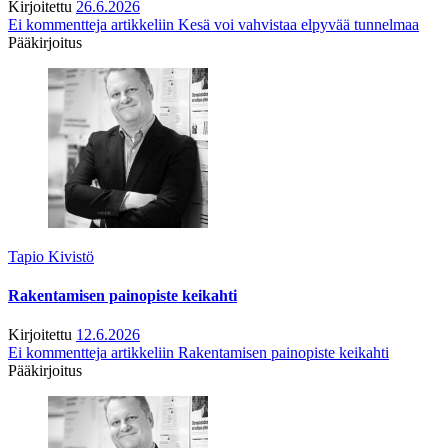
Kirjoitettu
26.6.2026
Ei kommentteja
artikkeliin Kesä voi vahvistaa elpyvää tunnelmaa
Pääkirjoitus
Tapio Kivistö
Rakentamisen painopiste keikahti
Kirjoitettu
12.6.2026
Ei kommentteja
artikkeliin Rakentamisen painopiste keikahti
Pääkirjoitus