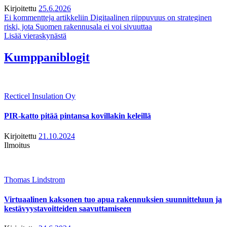
Kirjoitettu
25.6.2026
Ei kommentteja
artikkeliin Digitaalinen riippuvuus on strateginen
riski, jota Suomen rakennusala ei voi sivuuttaa
Lisää vieraskynästä
Kumppaniblogit
Recticel Insulation Oy
PIR-katto pitää pintansa kovillakin keleillä
Kirjoitettu
21.10.2024
Ilmoitus
Thomas Lindstrom
Virtuaalinen kaksonen tuo apua rakennuksien suunnitteluun ja
kestävyystavoitteiden saavuttamiseen