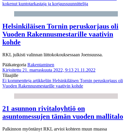
kokenut kuntotarkastaja ja korjaussuunnittelija
Helsinkiläisen Tornin peruskorjaus oli
Vuoden Rakennusmestarille vaativin
kohde
RKL julkisti valinnan liittokokouksessaan Joensuussa.
Pääkategoria
Rakentaminen
Kirjoitettu 21. marraskuuta 2022, 9:13
21.11.2022
Tilaajille
Ei kommentteja
artikkeliin Helsinkiläisen Tornin peruskorjaus oli
Vuoden Rakennusmestarille vaativin kohde
21 asunnon rivitaloyhtiö on
asuntomessujen tämän vuoden mallitalo
Palkinnon myöntänyt RKL arvioi kohteen muun muassa