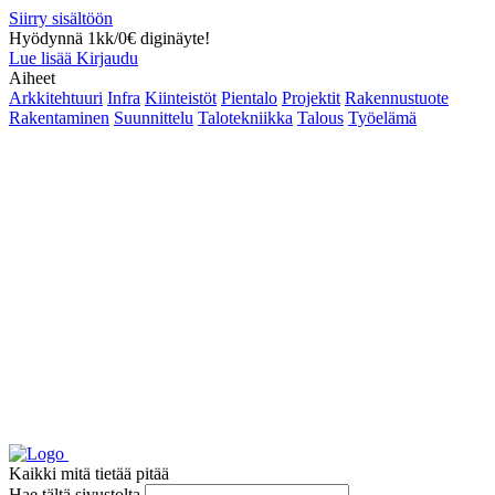
Siirry sisältöön
Hyödynnä 1kk/0€ diginäyte!
Lue lisää
Kirjaudu
Aiheet
Arkkitehtuuri
Infra
Kiinteistöt
Pientalo
Projektit
Rakennustuote
Rakentaminen
Suunnittelu
Talotekniikka
Talous
Työelämä
Kaikki mitä tietää pitää
Hae tältä sivustolta