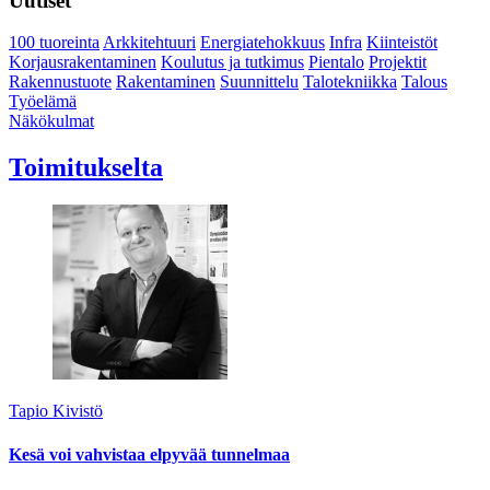
Uutiset
100 tuoreinta
Arkkitehtuuri
Energiatehokkuus
Infra
Kiinteistöt
Korjausrakentaminen
Koulutus ja tutkimus
Pientalo
Projektit
Rakennustuote
Rakentaminen
Suunnittelu
Talotekniikka
Talous
Työelämä
Näkökulmat
Toimitukselta
Tapio Kivistö
Kesä voi vahvistaa elpyvää tunnelmaa