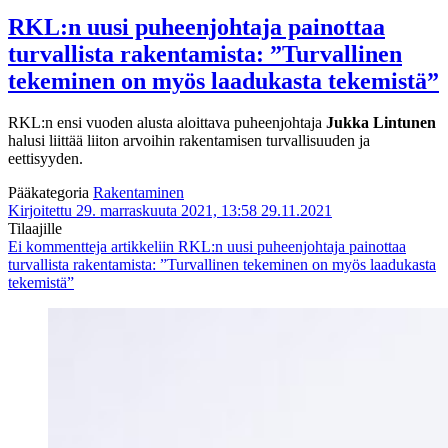
RKL:n uusi puheenjohtaja painottaa
turvallista rakentamista: ”Turvallinen
tekeminen on myös laadukasta tekemistä”
RKL:n ensi vuoden alusta aloittava puheenjohtaja
Jukka Lintunen
halusi liittää liiton arvoihin rakentamisen turvallisuuden ja
eettisyyden.
Pääkategoria
Rakentaminen
Kirjoitettu 29. marraskuuta 2021, 13:58
29.11.2021
Tilaajille
Ei kommentteja
artikkeliin RKL:n uusi puheenjohtaja painottaa
turvallista rakentamista: ”Turvallinen tekeminen on myös laadukasta
tekemistä”