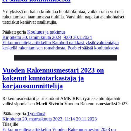
Yrityksissä on halua kouluttaa henkilökuntaa, vaikka raha voi olla
rakentamisen taantumassa tiukilla. Varsinkin napakat ajankohtaiset
tietoiskut keräävät osallistujia.
Pääkategoria
Koulutus ja tutkimus
Kirjoitettu 30. tammikuuta 2024, 9:00
30.1.2024
Ei kommentteja
artikkeliin Ramboll palkkasi yksilövalmentajan
keskellä rakentamisen romahdusta, Peab ei säästä koulutuksesta
Vuoden Rakennusmestari 2023 on
kokenut kuntotarkastaja ja
korjaussuunnittelija
Rakennusmestarit ja -insinöörit AMK RKL ry:n asiantuntijaraati
valitsi sipoolaisen
Marit Sivénin
Vuoden Rakennusmestariksi 2023.
Pääkategoria
Työelämä
Kirjoitettu 20. marraskuuta 2023, 11:14
20.11.2023
Tilaajille
Ei kommentteja
artikkeliin Vuoden Rakennusmestari 2023 on