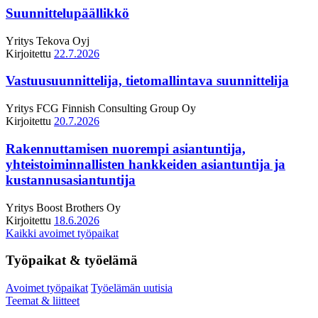
Suunnittelupäällikkö
Yritys
Tekova Oyj
Kirjoitettu
22.7.2026
Vastuusuunnittelija, tietomallintava suunnittelija
Yritys
FCG Finnish Consulting Group Oy
Kirjoitettu
20.7.2026
Rakennuttamisen nuorempi asiantuntija,
yhteistoiminnallisten hankkeiden asiantuntija ja
kustannusasiantuntija
Yritys
Boost Brothers Oy
Kirjoitettu
18.6.2026
Kaikki avoimet työpaikat
Työpaikat & työelämä
Avoimet työpaikat
Työelämän uutisia
Teemat & liitteet