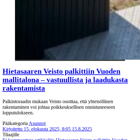
Hietasaaren Veisto palkittiin Vuoden
mallitalona – vastuullista ja laadukasta
rakentamista
Palkintoraadin mukaan Veisto osoittaa, että yhteisöllinen
rakentaminen voi johtaa poikkeuksellisen onnistuneeseen
lopputulokseen.
Pääkategoria
Asunnot
Kirjoitettu 15. elokuuta 2025, 8:05
15.8.2025
Tilaajille