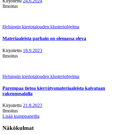
Kirjoitettu
24.6.2024
Ilmoitus
Helsingin kiertotalouden klusteriohjelma
Materiaaleista parhain on olemassa oleva
Kirjoitettu
18.9.2023
Ilmoitus
Helsingin kiertotalouden klusteriohjelma
Parempaa tietoa kierrätysmateriaaleista kaivataan
rakennusalalla
Kirjoitettu
21.8.2023
Ilmoitus
Lisää kumppaneilta
Näkökulmat