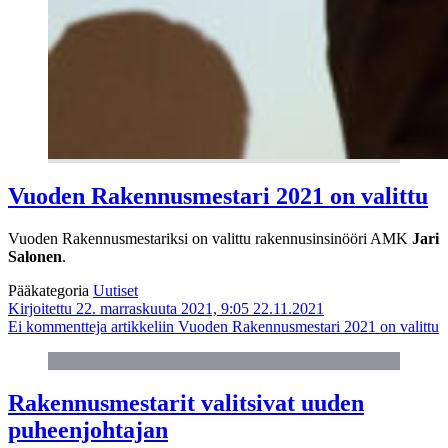
Vuoden Rakennusmestari 2021 on valittu
Vuoden Rakennusmestariksi on valittu rakennusinsinööri AMK
Jari
Salonen
.
Pääkategoria
Uutiset
Kirjoitettu 22. marraskuuta 2021, 9:05
22.11.2021
Ei kommentteja
artikkeliin Vuoden Rakennusmestari 2021 on valittu
Rakennusmestarit valitsivat uuden
puheenjohtajan