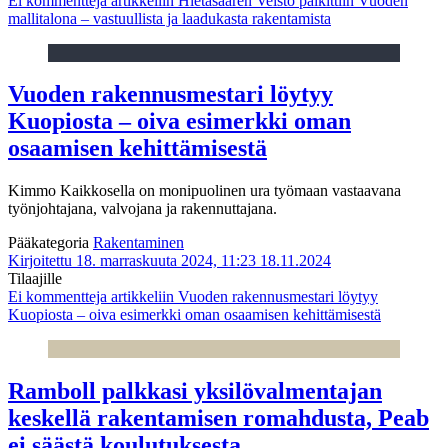
Ei kommentteja
artikkeliin Hietasaaren Veisto palkittiin Vuoden
mallitalona – vastuullista ja laadukasta rakentamista
Vuoden rakennusmestari löytyy
Kuopiosta – oiva esimerkki oman
osaamisen kehittämisestä
Kimmo Kaikkosella on monipuolinen ura työmaan vastaavana
työnjohtajana, valvojana ja rakennuttajana.
Pääkategoria
Rakentaminen
Kirjoitettu 18. marraskuuta 2024, 11:23
18.11.2024
Tilaajille
Ei kommentteja
artikkeliin Vuoden rakennusmestari löytyy
Kuopiosta – oiva esimerkki oman osaamisen kehittämisestä
Ramboll palkkasi yksilövalmentajan
keskellä rakentamisen romahdusta, Peab
ei säästä koulutuksesta