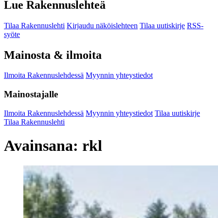
Lue Rakennuslehteä
Tilaa Rakennuslehti
Kirjaudu näköislehteen
Tilaa uutiskirje
RSS-
syöte
Mainosta & ilmoita
Ilmoita Rakennuslehdessä
Myynnin yhteystiedot
Mainostajalle
Ilmoita Rakennuslehdessä
Myynnin yhteystiedot
Tilaa uutiskirje
Tilaa Rakennuslehti
Avainsana:
rkl