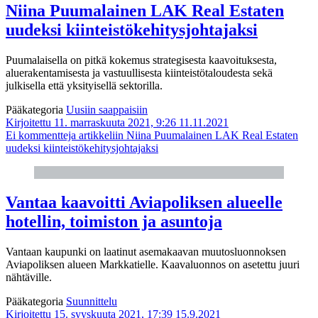
Niina Puumalainen LAK Real Estaten
uudeksi kiinteistökehitysjohtajaksi
Puumalaisella on pitkä kokemus strategisesta kaavoituksesta,
aluerakentamisesta ja vastuullisesta kiinteistötaloudesta sekä
julkisella että yksityisellä sektorilla.
Pääkategoria
Uusiin saappaisiin
Kirjoitettu 11. marraskuuta 2021, 9:26
11.11.2021
Ei kommentteja
artikkeliin Niina Puumalainen LAK Real Estaten
uudeksi kiinteistökehitysjohtajaksi
Vantaa kaavoitti Aviapoliksen alueelle
hotellin, toimiston ja asuntoja
Vantaan kaupunki on laatinut asemakaavan muutosluonnoksen
Aviapoliksen alueen Markkatielle. Kaavaluonnos on asetettu juuri
nähtäville.
Pääkategoria
Suunnittelu
Kirjoitettu 15. syyskuuta 2021, 17:39
15.9.2021