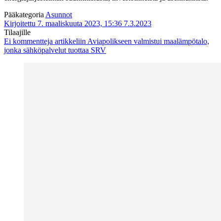
Pääkategoria
Asunnot
Kirjoitettu 7. maaliskuuta 2023, 15:36
7.3.2023
Tilaajille
Ei kommentteja
artikkeliin Aviapolikseen valmistui maalämpötalo,
jonka sähköpalvelut tuottaa SRV