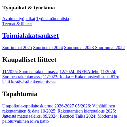
Työpaikat & työelämä
Avoimet työpaikat
Työelämän uutisia
Teemat & liitteet
Toimialakatsaukset
Suurimmat 2025
Suurimmat 2024
Suurimmat 2023
Suurimmat 2022
Kaupalliset liitteet
11/2025: Suomea rakentamassa
12/2024: INFRA-lehti
11/2024:
Suomea rakentamassa
11/2023: Jokka − Rakennusteollisuus RT:n
lehti kestävästä rakentamisesta
Tapahtumia
Urapolkuja-oppilaitoskiertue 2026-2027
05/2026: Vähähiilinen
rakentaminen & data
10/2025: Rakentamisen kiertotalous 2025:
Jätteistä materiaaleiksi
09/2024: Recticel Talks 2024: Moderni ja
paloturvallinen loiva katto