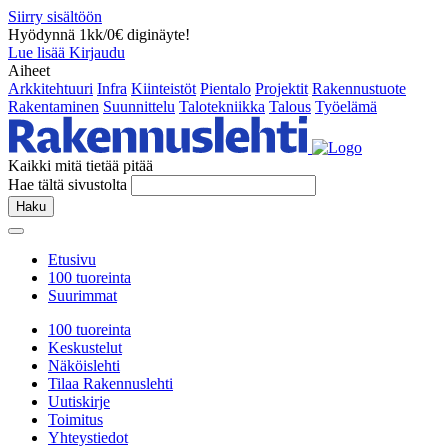
Siirry sisältöön
Hyödynnä 1kk/0€ diginäyte!
Lue lisää
Kirjaudu
Aiheet
Arkkitehtuuri
Infra
Kiinteistöt
Pientalo
Projektit
Rakennustuote
Rakentaminen
Suunnittelu
Talotekniikka
Talous
Työelämä
Kaikki mitä tietää pitää
Hae tältä sivustolta
Haku
Etusivu
100 tuoreinta
Suurimmat
100 tuoreinta
Keskustelut
Näköislehti
Tilaa Rakennuslehti
Uutiskirje
Toimitus
Yhteystiedot