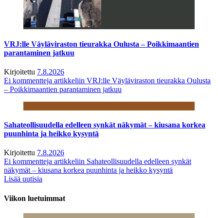
VRJ:lle Väyläviraston tieurakka Oulusta – Poikkimaantien
parantaminen jatkuu
Kirjoitettu
7.8.2026
Ei kommentteja
artikkeliin VRJ:lle Väyläviraston tieurakka Oulusta
– Poikkimaantien parantaminen jatkuu
Sahateollisuudella edelleen synkät näkymät – kiusana korkea
puunhinta ja heikko kysyntä
Kirjoitettu
7.8.2026
Ei kommentteja
artikkeliin Sahateollisuudella edelleen synkät
näkymät – kiusana korkea puunhinta ja heikko kysyntä
Lisää uutisia
Viikon luetuimmat