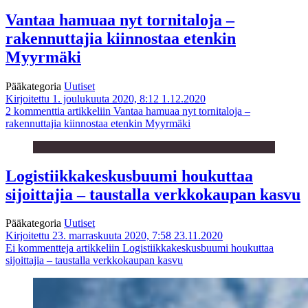
Vantaa hamuaa nyt tornitaloja –
rakennuttajia kiinnostaa etenkin
Myyrmäki
Pääkategoria
Uutiset
Kirjoitettu 1. joulukuuta 2020, 8:12
1.12.2020
2 kommenttia
artikkeliin Vantaa hamuaa nyt tornitaloja –
rakennuttajia kiinnostaa etenkin Myyrmäki
Logistiikka­keskus­buumi houkuttaa
sijoittajia – taustalla verkkokaupan kasvu
Pääkategoria
Uutiset
Kirjoitettu 23. marraskuuta 2020, 7:58
23.11.2020
Ei kommentteja
artikkeliin Logistiikka­keskus­buumi houkuttaa
sijoittajia – taustalla verkkokaupan kasvu