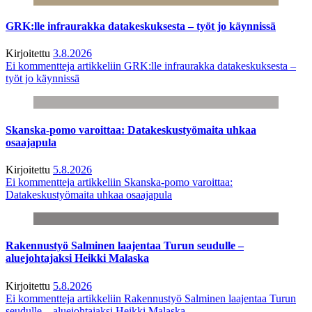
GRK:lle infraurakka datakeskuksesta – työt jo käynnissä
Kirjoitettu
3.8.2026
Ei kommentteja
artikkeliin GRK:lle infraurakka datakeskuksesta –
työt jo käynnissä
Skanska-pomo varoittaa: Datakeskustyömaita uhkaa
osaajapula
Kirjoitettu
5.8.2026
Ei kommentteja
artikkeliin Skanska-pomo varoittaa:
Datakeskustyömaita uhkaa osaajapula
Rakennustyö Salminen laajentaa Turun seudulle –
aluejohtajaksi Heikki Malaska
Kirjoitettu
5.8.2026
Ei kommentteja
artikkeliin Rakennustyö Salminen laajentaa Turun
seudulle – aluejohtajaksi Heikki Malaska