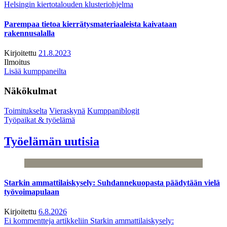
Helsingin kiertotalouden klusteriohjelma
Parempaa tietoa kierrätysmateriaaleista kaivataan
rakennusalalla
Kirjoitettu
21.8.2023
Ilmoitus
Lisää kumppaneilta
Näkökulmat
Toimitukselta
Vieraskynä
Kumppaniblogit
Työpaikat & työelämä
Työelämän uutisia
Starkin ammattilaiskysely: Suhdannekuopasta päädytään vielä
työvoimapulaan
Kirjoitettu
6.8.2026
Ei kommentteja
artikkeliin Starkin ammattilaiskysely: