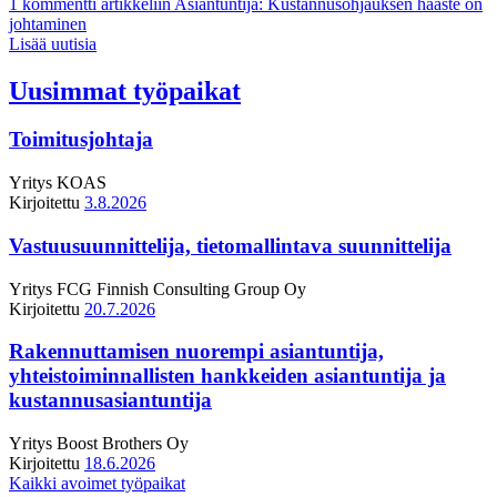
1 kommentti
artikkeliin Asiantuntija: Kustannusohjauksen haaste on
johtaminen
Lisää uutisia
Uusimmat työpaikat
Toimitusjohtaja
Yritys
KOAS
Kirjoitettu
3.8.2026
Vastuusuunnittelija, tietomallintava suunnittelija
Yritys
FCG Finnish Consulting Group Oy
Kirjoitettu
20.7.2026
Rakennuttamisen nuorempi asiantuntija,
yhteistoiminnallisten hankkeiden asiantuntija ja
kustannusasiantuntija
Yritys
Boost Brothers Oy
Kirjoitettu
18.6.2026
Kaikki avoimet työpaikat