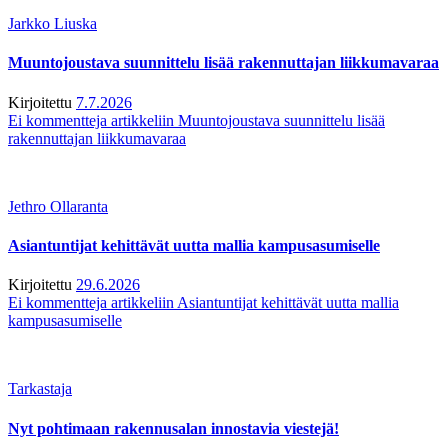
Jarkko Liuska
Muuntojoustava suunnittelu lisää rakennuttajan liikkumavaraa
Kirjoitettu
7.7.2026
Ei kommentteja
artikkeliin Muuntojoustava suunnittelu lisää
rakennuttajan liikkumavaraa
Jethro Ollaranta
Asiantuntijat kehittävät uutta mallia kampusasumiselle
Kirjoitettu
29.6.2026
Ei kommentteja
artikkeliin Asiantuntijat kehittävät uutta mallia
kampusasumiselle
Tarkastaja
Nyt pohtimaan rakennusalan innostavia viestejä!