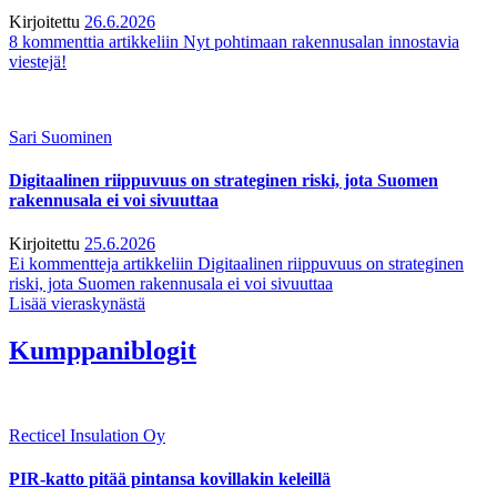
Kirjoitettu
26.6.2026
8 kommenttia
artikkeliin Nyt pohtimaan rakennusalan innostavia
viestejä!
Sari Suominen
Digitaalinen riippuvuus on strateginen riski, jota Suomen
rakennusala ei voi sivuuttaa
Kirjoitettu
25.6.2026
Ei kommentteja
artikkeliin Digitaalinen riippuvuus on strateginen
riski, jota Suomen rakennusala ei voi sivuuttaa
Lisää vieraskynästä
Kumppaniblogit
Recticel Insulation Oy
PIR-katto pitää pintansa kovillakin keleillä