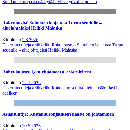
Suhdannekuopasta päädytään vielä työvoimapulaan
Rakennustyö Salminen laajentaa Turun seudulle –
aluejohtajaksi Heikki Malaska
Kirjoitettu
5.8.2026
Ei kommentteja
artikkeliin Rakennustyö Salminen laajentaa Turun
seudulle – aluejohtajaksi Heikki Malaska
Rakentamisen työntekijämäärä laski edelleen
Kirjoitettu
22.7.2026
Ei kommentteja
artikkeliin Rakentamisen työntekijämäärä laski
edelleen
Asiantuntija: Kustannusohjauksen haaste on johtaminen
Kirjoitettu
30.6.2026