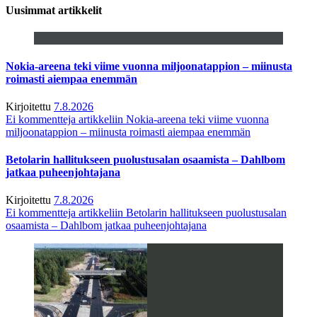
Uusimmat artikkelit
Nokia-areena teki viime vuonna miljoonatappion – miinusta
roimasti aiempaa enemmän
Kirjoitettu
7.8.2026
Ei kommentteja
artikkeliin Nokia-areena teki viime vuonna
miljoonatappion – miinusta roimasti aiempaa enemmän
Betolarin hallitukseen puolustusalan osaamista – Dahlbom
jatkaa puheenjohtajana
Kirjoitettu
7.8.2026
Ei kommentteja
artikkeliin Betolarin hallitukseen puolustusalan
osaamista – Dahlbom jatkaa puheenjohtajana