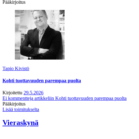
Pääkirjoitus
Tapio Kivistö
Kohti tuottavuuden parempaa puolta
Kirjoitettu
29.5.2026
Ei kommentteja
artikkeliin Kohti tuottavuuden parempaa puolta
Pääkirjoitus
Lisää toimitukselta
Vieraskynä