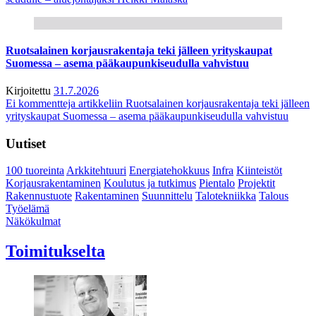
Ruotsalainen korjausrakentaja teki jälleen yrityskaupat
Suomessa – asema pääkaupunkiseudulla vahvistuu
Kirjoitettu
31.7.2026
Ei kommentteja
artikkeliin Ruotsalainen korjausrakentaja teki jälleen
yrityskaupat Suomessa – asema pääkaupunkiseudulla vahvistuu
Uutiset
100 tuoreinta
Arkkitehtuuri
Energiatehokkuus
Infra
Kiinteistöt
Korjausrakentaminen
Koulutus ja tutkimus
Pientalo
Projektit
Rakennustuote
Rakentaminen
Suunnittelu
Talotekniikka
Talous
Työelämä
Näkökulmat
Toimitukselta