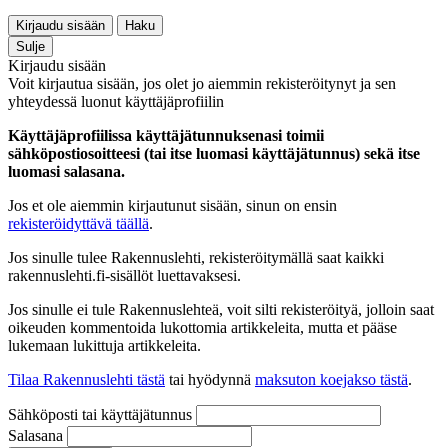
Kirjaudu sisään
Haku
Sulje
Kirjaudu sisään
Voit kirjautua sisään, jos olet jo aiemmin rekisteröitynyt ja sen
yhteydessä luonut käyttäjäprofiilin
Käyttäjäprofiilissa käyttäjätunnuksenasi toimii
sähköpostiosoitteesi (tai itse luomasi käyttäjätunnus) sekä itse
luomasi salasana.
Jos et ole aiemmin kirjautunut sisään, sinun on ensin
rekisteröidyttävä täällä
.
Jos sinulle tulee Rakennuslehti, rekisteröitymällä saat kaikki
rakennuslehti.fi-sisällöt luettavaksesi.
Jos sinulle ei tule Rakennuslehteä, voit silti rekisteröityä, jolloin saat
oikeuden kommentoida lukottomia artikkeleita, mutta et pääse
lukemaan lukittuja artikkeleita.
Tilaa Rakennuslehti tästä
tai hyödynnä
maksuton koejakso tästä
.
Sähköposti tai käyttäjätunnus
Salasana