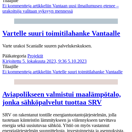
Tilaajille
Ei kommentteja
artikkeliin Vantaan uusi ilmailumuseo etenee –
urakoitsija valitaan syksyyn mennessä
Vartelle suuri toimitilahanke Vantaalle
Varte urakoi Scanialle suuren palvelukeskuksen.
Pääkategoria
Projektit
Kirjoitettu 5. lokakuuta 2023, 9:36
5.10.2023
Tilaajille
Ei kommentteja
artikkeliin Vartelle suuri toimitilahanke Vantaalle
Aviapolikseen valmistui maalämpötalo,
jonka sähköpalvelut tuottaa SRV
SRV on rakentanut tontille energiantuotantojärjestelmän, jolla
tuotetaan kiinteistön lämmitykseen ja viilennykseen tarvittava
energia sekä uusiutuvaa sähköä. Yhtiö on myös vastannut
energiajärjestelmän suunnittelusta, investoinneista ja asennuksista.