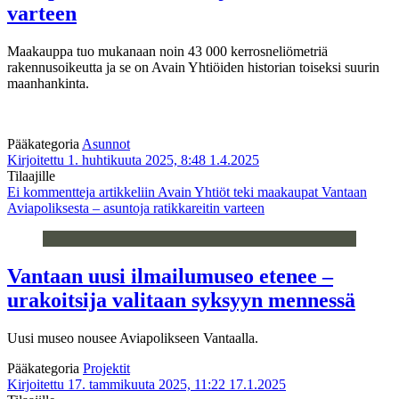
varteen
Maakauppa tuo mukanaan noin 43 000 kerrosneliömetriä
rakennusoikeutta ja se on Avain Yhtiöiden historian toiseksi suurin
maanhankinta.
Pääkategoria
Asunnot
Kirjoitettu 1. huhtikuuta 2025, 8:48
1.4.2025
Tilaajille
Ei kommentteja
artikkeliin Avain Yhtiöt teki maakaupat Vantaan
Aviapoliksesta – asuntoja ratikkareitin varteen
Vantaan uusi ilmailumuseo etenee –
urakoitsija valitaan syksyyn mennessä
Uusi museo nousee Aviapolikseen Vantaalla.
Pääkategoria
Projektit
Kirjoitettu 17. tammikuuta 2025, 11:22
17.1.2025