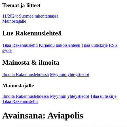
Teemat ja liitteet
11/2024: Suomea rakentamassa
Mainostajalle
Lue Rakennuslehteä
Tilaa Rakennuslehti
Kirjaudu näköislehteen
Tilaa uutiskirje
RSS-
syöte
Mainosta & ilmoita
Ilmoita Rakennuslehdessä
Myynnin yhteystiedot
Mainostajalle
Ilmoita Rakennuslehdessä
Myynnin yhteystiedot
Tilaa uutiskirje
Tilaa Rakennuslehti
Avainsana:
Aviapolis