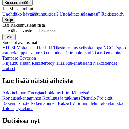
Kirjaudu sisään
Muista minut
Unohditko käyttäjätunnuksesi?
Unohditko salasanasi?
Rekisteröidy
Sulje
Etsi Rakennuslehti.fistä
Hae tältä sivustolta
Haku
Suositut avainsanat
YIT
SRV
skanska
Helsinki
Tilastokeskus
yrityskauppa
NCC
Espoo
asuntokauppa
asuntorakentaminen
Infra
talotekniikka
rakentaminen
Tampere
Caverion
Kirjaudu sisään
Rekisteröidy
Tilaa Rakennuslehti
Näköislehdet
Uutiset
Lue lisää näistä aiheista
Arkkitehtuuri
Energiatehokkuus
Infra
Kiinteistöt
Korjausrakentaminen
Koulutus ja tutkimus
Pientalo
Projektit
Rakennustuote
Rakentaminen
RaksaTV
Suunnittelu
Talotekniikka
Talous
Työelämä
Uutisissa nyt