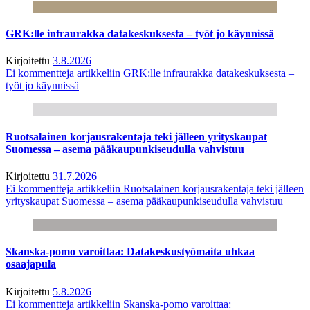
GRK:lle infraurakka datakeskuksesta – työt jo käynnissä
Kirjoitettu
3.8.2026
Ei kommentteja
artikkeliin GRK:lle infraurakka datakeskuksesta –
työt jo käynnissä
Ruotsalainen korjausrakentaja teki jälleen yrityskaupat
Suomessa – asema pääkaupunkiseudulla vahvistuu
Kirjoitettu
31.7.2026
Ei kommentteja
artikkeliin Ruotsalainen korjausrakentaja teki jälleen
yrityskaupat Suomessa – asema pääkaupunkiseudulla vahvistuu
Skanska-pomo varoittaa: Datakeskustyömaita uhkaa
osaajapula
Kirjoitettu
5.8.2026
Ei kommentteja
artikkeliin Skanska-pomo varoittaa: