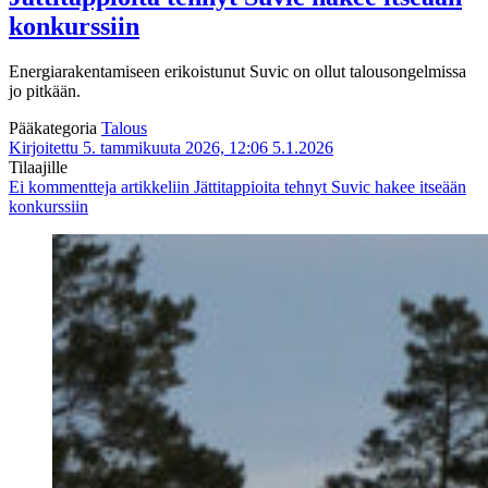
konkurssiin
Energiarakentamiseen erikoistunut Suvic on ollut talousongelmissa
jo pitkään.
Pääkategoria
Talous
Kirjoitettu 5. tammikuuta 2026, 12:06
5.1.2026
Tilaajille
Ei kommentteja
artikkeliin Jättitappioita tehnyt Suvic hakee itseään
konkurssiin