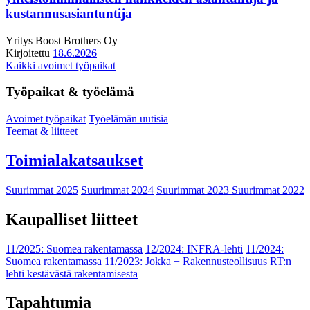
kustannusasiantuntija
Yritys
Boost Brothers Oy
Kirjoitettu
18.6.2026
Kaikki avoimet työpaikat
Työpaikat & työelämä
Avoimet työpaikat
Työelämän uutisia
Teemat & liitteet
Toimialakatsaukset
Suurimmat 2025
Suurimmat 2024
Suurimmat 2023
Suurimmat 2022
Kaupalliset liitteet
11/2025: Suomea rakentamassa
12/2024: INFRA-lehti
11/2024:
Suomea rakentamassa
11/2023: Jokka − Rakennusteollisuus RT:n
lehti kestävästä rakentamisesta
Tapahtumia