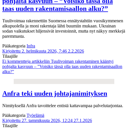
pohjalta kasvuun – ”Voisiko tässä olla
taas uuden rakentamisaallon alku?”
Tuulivoimaa rakennettiin Suomessa ennätystahtiin vuosikymmenen
alkupuolella ja moni rakentaja lähti buumiin mukaan. Ukrainan
sodan vaikutukset hiljensivät investoinnit, mutta nyt näkyy merkkejä
paremmasta.
Pääkategoria
Infra
Kirjoitettu 2. helmikuuta 2026, 7:46
2.2.2026
Tilaajille
Ei kommentteja
artikkeliin Tuulivoiman rakentaminen kääntyi
pohjalta kasvuun – ”Voisiko tässä olla taas uuden rakentamisaallon
alku?”
Anfra teki uuden johtajanimityksen
Nimityksellä Anfra tavoittelee entistä kattavampaa palvelutarjontaa.
Pääkategoria
Työelämä
Kirjoitettu 27. tammikuuta 2026, 12:24
27.1.2026
Tilaajille