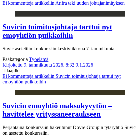
Ei kommentteja
artikkeliin Anfra teki uuden johtajanimityksen
Suvicin toimitusjohtaja tarttui nyt
emoyhtiön puikkoihin
Suvic asetettiin konkurssiin keskiviikkona 7. tammikuuta.
Pääkategoria
Työelämä
Kirjoitettu 9. tammikuuta 2026, 8:32
9.1.2026
Tilaajille
Ei kommentteja
artikkeliin Suvicin toimitusjohtaja tarttui nyt
emoyhtiön puikkoihin
Suvicin emoyhtiö maksukyvytön –
havittelee yrityssaneeraukseen
Perjantaina konkurssiin hakeutunut Dovre Groupin tytäryhtiö Suvic
on asetettu konkurssiin.