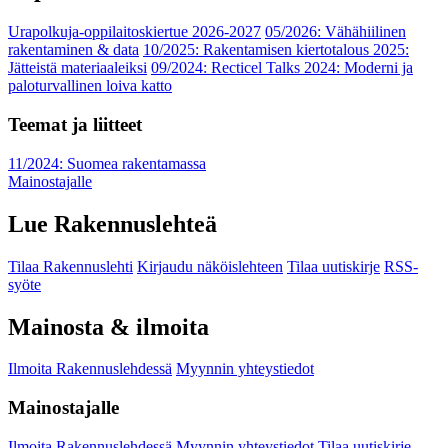
Urapolkuja-oppilaitoskiertue 2026-2027
05/2026: Vähähiilinen
rakentaminen & data
10/2025: Rakentamisen kiertotalous 2025:
Jätteistä materiaaleiksi
09/2024: Recticel Talks 2024: Moderni ja
paloturvallinen loiva katto
Teemat ja liitteet
11/2024: Suomea rakentamassa
Mainostajalle
Lue Rakennuslehteä
Tilaa Rakennuslehti
Kirjaudu näköislehteen
Tilaa uutiskirje
RSS-
syöte
Mainosta & ilmoita
Ilmoita Rakennuslehdessä
Myynnin yhteystiedot
Mainostajalle
Ilmoita Rakennuslehdessä
Myynnin yhteystiedot
Tilaa uutiskirje