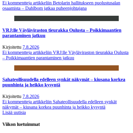
Ei kommentteja
artikkeliin Betolarin hallitukseen puolustusalan
osaamista – Dahlbom jatkaa puheenjohtajana
VRJ:lle Väyläviraston tieurakka Oulusta – Poikkimaantien
parantaminen jatkuu
Kirjoitettu
7.8.2026
Ei kommentteja
artikkeliin VRJ:lle Väyläviraston tieurakka Oulusta
– Poikkimaantien parantaminen jatkuu
Sahateollisuudella edelleen synkät näkymät – kiusana korkea
puunhinta ja heikko kysyntä
Kirjoitettu
7.8.2026
Ei kommentteja
artikkeliin Sahateollisuudella edelleen synkät
näkymät – kiusana korkea puunhinta ja heikko kysyntä
Lisää uutisia
Viikon luetuimmat