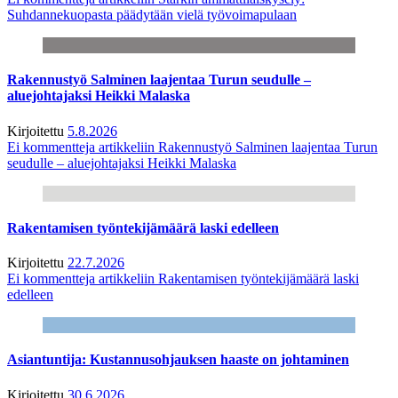
Suhdannekuopasta päädytään vielä työvoimapulaan
Rakennustyö Salminen laajentaa Turun seudulle –
aluejohtajaksi Heikki Malaska
Kirjoitettu
5.8.2026
Ei kommentteja
artikkeliin Rakennustyö Salminen laajentaa Turun
seudulle – aluejohtajaksi Heikki Malaska
Rakentamisen työntekijämäärä laski edelleen
Kirjoitettu
22.7.2026
Ei kommentteja
artikkeliin Rakentamisen työntekijämäärä laski
edelleen
Asiantuntija: Kustannusohjauksen haaste on johtaminen
Kirjoitettu
30.6.2026