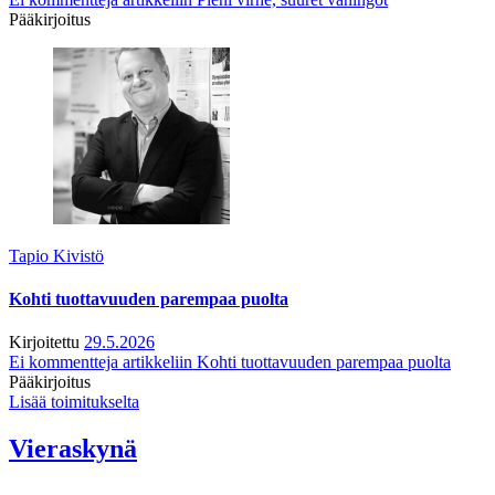
Pääkirjoitus
Tapio Kivistö
Kohti tuottavuuden parempaa puolta
Kirjoitettu
29.5.2026
Ei kommentteja
artikkeliin Kohti tuottavuuden parempaa puolta
Pääkirjoitus
Lisää toimitukselta
Vieraskynä