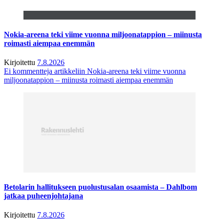
Nokia-areena teki viime vuonna miljoonatappion – miinusta
roimasti aiempaa enemmän
Kirjoitettu
7.8.2026
Ei kommentteja
artikkeliin Nokia-areena teki viime vuonna
miljoonatappion – miinusta roimasti aiempaa enemmän
Betolarin hallitukseen puolustusalan osaamista – Dahlbom
jatkaa puheenjohtajana
Kirjoitettu
7.8.2026