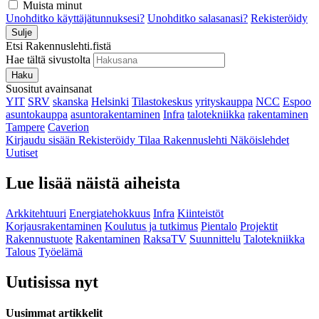
Muista minut
Unohditko käyttäjätunnuksesi?
Unohditko salasanasi?
Rekisteröidy
Sulje
Etsi Rakennuslehti.fistä
Hae tältä sivustolta
Haku
Suositut avainsanat
YIT
SRV
skanska
Helsinki
Tilastokeskus
yrityskauppa
NCC
Espoo
asuntokauppa
asuntorakentaminen
Infra
talotekniikka
rakentaminen
Tampere
Caverion
Kirjaudu sisään
Rekisteröidy
Tilaa Rakennuslehti
Näköislehdet
Uutiset
Lue lisää näistä aiheista
Arkkitehtuuri
Energiatehokkuus
Infra
Kiinteistöt
Korjausrakentaminen
Koulutus ja tutkimus
Pientalo
Projektit
Rakennustuote
Rakentaminen
RaksaTV
Suunnittelu
Talotekniikka
Talous
Työelämä
Uutisissa nyt
Uusimmat artikkelit