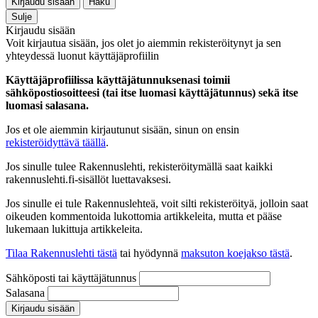
Kirjaudu sisään
Haku
Sulje
Kirjaudu sisään
Voit kirjautua sisään, jos olet jo aiemmin rekisteröitynyt ja sen
yhteydessä luonut käyttäjäprofiilin
Käyttäjäprofiilissa käyttäjätunnuksenasi toimii
sähköpostiosoitteesi (tai itse luomasi käyttäjätunnus) sekä itse
luomasi salasana.
Jos et ole aiemmin kirjautunut sisään, sinun on ensin
rekisteröidyttävä täällä
.
Jos sinulle tulee Rakennuslehti, rekisteröitymällä saat kaikki
rakennuslehti.fi-sisällöt luettavaksesi.
Jos sinulle ei tule Rakennuslehteä, voit silti rekisteröityä, jolloin saat
oikeuden kommentoida lukottomia artikkeleita, mutta et pääse
lukemaan lukittuja artikkeleita.
Tilaa Rakennuslehti tästä
tai hyödynnä
maksuton koejakso tästä
.
Sähköposti tai käyttäjätunnus
Salasana
Kirjaudu sisään