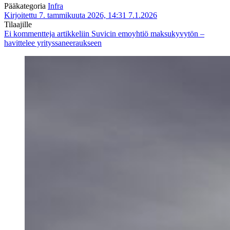
Pääkategoria
Infra
Kirjoitettu 7. tammikuuta 2026, 14:31
7.1.2026
Tilaajille
Ei kommentteja
artikkeliin Suvicin emoyhtiö maksukyvytön –
havittelee yrityssaneeraukseen