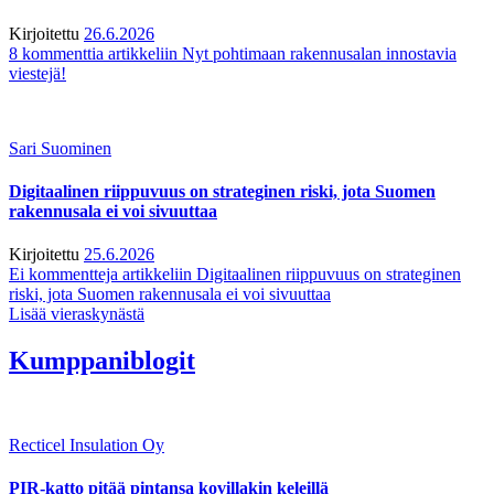
Kirjoitettu
26.6.2026
8 kommenttia
artikkeliin Nyt pohtimaan rakennusalan innostavia
viestejä!
Sari Suominen
Digitaalinen riippuvuus on strateginen riski, jota Suomen
rakennusala ei voi sivuuttaa
Kirjoitettu
25.6.2026
Ei kommentteja
artikkeliin Digitaalinen riippuvuus on strateginen
riski, jota Suomen rakennusala ei voi sivuuttaa
Lisää vieraskynästä
Kumppaniblogit
Recticel Insulation Oy
PIR-katto pitää pintansa kovillakin keleillä