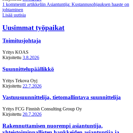
1 kommentti
artikkeliin Asiantuntija: Kustannusohjauksen haaste on
johtaminen
Lisää uutisia
Uusimmat työpaikat
Toimitusjohtaja
Yritys
KOAS
Kirjoitettu
3.8.2026
Suunnittelupäällikkö
Yritys
Tekova Oyj
Kirjoitettu
22.7.2026
Vastuusuunnittelija, tietomallintava suunnittelija
Yritys
FCG Finnish Consulting Group Oy
Kirjoitettu
20.7.2026
Rakennuttamisen nuorempi asiantuntija,
yhteistoiminnallisten hankkeiden asiantuntija ja