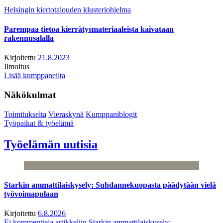
Helsingin kiertotalouden klusteriohjelma
Parempaa tietoa kierrätysmateriaaleista kaivataan
rakennusalalla
Kirjoitettu
21.8.2023
Ilmoitus
Lisää kumppaneilta
Näkökulmat
Toimitukselta
Vieraskynä
Kumppaniblogit
Työpaikat & työelämä
Työelämän uutisia
Starkin ammattilaiskysely: Suhdannekuopasta päädytään vielä
työvoimapulaan
Kirjoitettu
6.8.2026
Ei kommentteja
artikkeliin Starkin ammattilaiskysely: