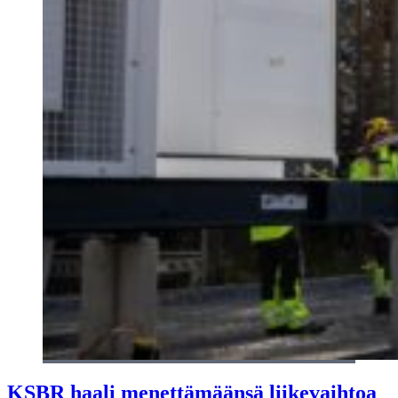
KSBR haali menettämäänsä liikevaihtoa