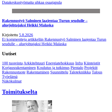
Datakeskustyömaita uhkaa osaajapula
Rakennustyö Salminen laajentaa Turun seudulle –
aluejohtajaksi Heikki Malaska
Kirjoitettu
5.8.2026
Ei kommentteja
artikkeliin Rakennustyö Salminen laajentaa Turun
seudulle – aluejohtajaksi Heikki Malaska
Uutiset
100 tuoreinta
Arkkitehtuuri
Energiatehokkuus
Infra
Kiinteistöt
Korjausrakentaminen
Koulutus ja tutkimus
Pientalo
Projektit
Rakennustuote
Rakentaminen
Suunnittelu
Talotekniikka
Talous
Työelämä
Näkökulmat
Toimitukselta