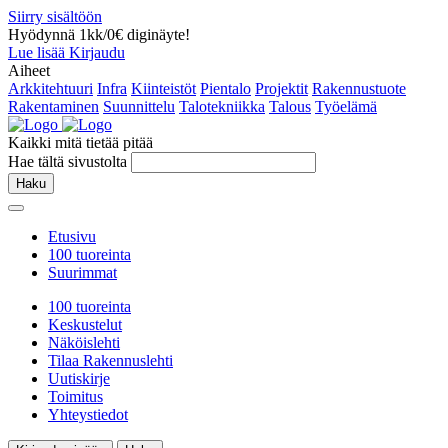
Siirry sisältöön
Hyödynnä 1kk/0€ diginäyte!
Lue lisää
Kirjaudu
Aiheet
Arkkitehtuuri
Infra
Kiinteistöt
Pientalo
Projektit
Rakennustuote
Rakentaminen
Suunnittelu
Talotekniikka
Talous
Työelämä
Kaikki mitä tietää pitää
Hae tältä sivustolta
Haku
Etusivu
100 tuoreinta
Suurimmat
100 tuoreinta
Keskustelut
Näköislehti
Tilaa Rakennuslehti
Uutiskirje
Toimitus
Yhteystiedot