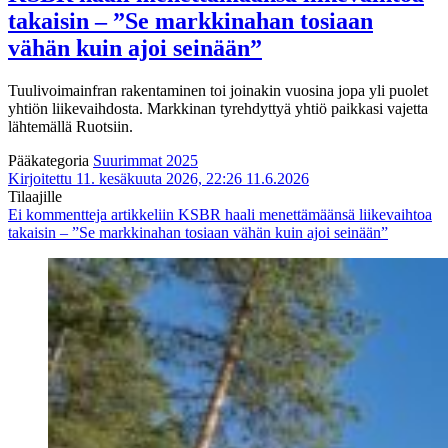
takaisin – ”Se markkinahan tosiaan
vähän kuin ajoi seinään”
Tuulivoimainfran rakentaminen toi joinakin vuosina jopa yli puolet
yhtiön liikevaihdosta. Markkinan tyrehdyttyä yhtiö paikkasi vajetta
lähtemällä Ruotsiin.
Pääkategoria
Suurimmat 2025
Kirjoitettu 11. kesäkuuta 2026, 22:26
11.6.2026
Tilaajille
Ei kommentteja
artikkeliin KSBR haali menettämäänsä liikevaihtoa
takaisin – ”Se markkinahan tosiaan vähän kuin ajoi seinään”