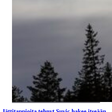
Jättitappioita tehnyt Suvic hakee itseään