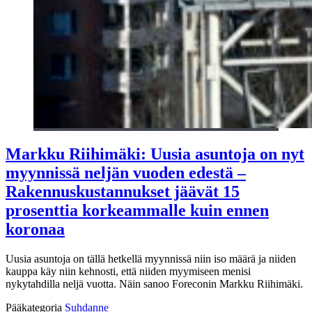
Markku Riihimäki: Uusia asuntoja on nyt
myynnissä neljän vuoden edestä –
Rakennuskustannukset jäävät 15
prosenttia korkeammalle kuin ennen
koronaa
Uusia asuntoja on tällä hetkellä myynnissä niin iso määrä ja niiden
kauppa käy niin kehnosti, että niiden myymiseen menisi
nykytahdilla neljä vuotta. Näin sanoo Foreconin Markku Riihimäki.
Pääkategoria
Suhdanne