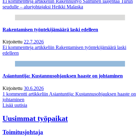
Ei kommentteja
artikkeliin Rakennustyö Salminen laajentaa Turun
seudulle – aluejohtajaksi Heikki Malaska
Rakentamisen työntekijämäärä laski edelleen
Kirjoitettu
22.7.2026
Ei kommentteja
artikkeliin Rakentamisen työntekijämäärä laski
edelleen
Asiantuntija: Kustannusohjauksen haaste on johtaminen
Kirjoitettu
30.6.2026
1 kommentti
artikkeliin Asiantuntija: Kustannusohjauksen haaste on
johtaminen
Lisää uutisia
Uusimmat työpaikat
Toimitusjohtaja