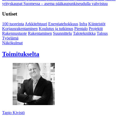
yrityskaupat Suomessa – asema pääkaupunkiseudulla vahvistuu
Uutiset
100 tuoreinta
Arkkitehtuuri
Energiatehokkuus
Infra
Kiinteistöt
Korjausrakentaminen
Koulutus ja tutkimus
Pientalo
Projektit
Rakennustuote
Rakentaminen
Suunnittelu
Talotekniikka
Talous
Työelämä
Näkökulmat
Toimitukselta
Tapio Kivistö