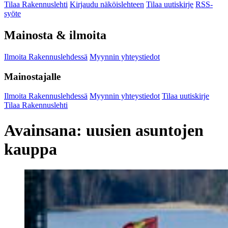
Tilaa Rakennuslehti
Kirjaudu näköislehteen
Tilaa uutiskirje
RSS-
syöte
Mainosta & ilmoita
Ilmoita Rakennuslehdessä
Myynnin yhteystiedot
Mainostajalle
Ilmoita Rakennuslehdessä
Myynnin yhteystiedot
Tilaa uutiskirje
Tilaa Rakennuslehti
Avainsana:
uusien asuntojen
kauppa