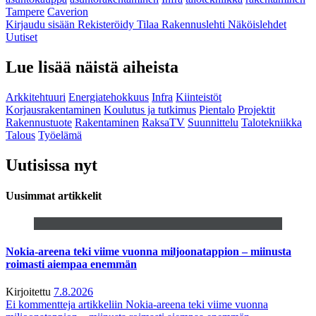
Tampere
Caverion
Kirjaudu sisään
Rekisteröidy
Tilaa Rakennuslehti
Näköislehdet
Uutiset
Lue lisää näistä aiheista
Arkkitehtuuri
Energiatehokkuus
Infra
Kiinteistöt
Korjausrakentaminen
Koulutus ja tutkimus
Pientalo
Projektit
Rakennustuote
Rakentaminen
RaksaTV
Suunnittelu
Talotekniikka
Talous
Työelämä
Uutisissa nyt
Uusimmat artikkelit
Nokia-areena teki viime vuonna miljoonatappion – miinusta
roimasti aiempaa enemmän
Kirjoitettu
7.8.2026
Ei kommentteja
artikkeliin Nokia-areena teki viime vuonna