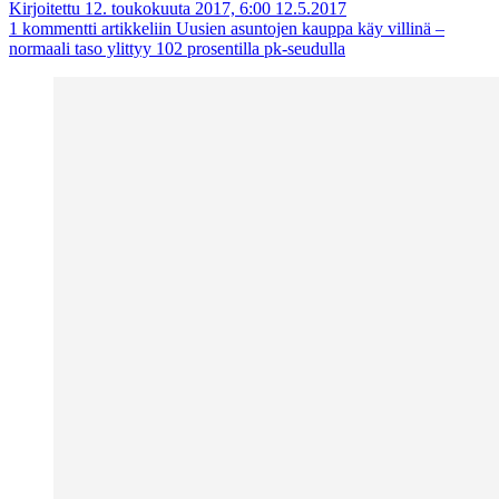
Kirjoitettu 12. toukokuuta 2017, 6:00
12.5.2017
1 kommentti
artikkeliin Uusien asuntojen kauppa käy villinä –
normaali taso ylittyy 102 prosentilla pk-seudulla