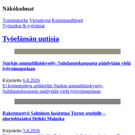
Näkökulmat
Toimitukselta
Vieraskynä
Kumppaniblogit
Työpaikat & työelämä
Työelämän uutisia
Starkin ammattilaiskysely: Suhdannekuopasta päädytään vielä
työvoimapulaan
Kirjoitettu
6.8.2026
Ei kommentteja
artikkeliin Starkin ammattilaiskysely:
Suhdannekuopasta päädytään vielä työvoimapulaan
Rakennustyö Salminen laajentaa Turun seudulle –
aluejohtajaksi Heikki Malaska
Kirjoitettu
5.8.2026