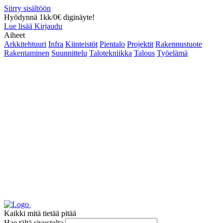
Siirry sisältöön
Hyödynnä 1kk/0€ diginäyte!
Lue lisää
Kirjaudu
Aiheet
Arkkitehtuuri
Infra
Kiinteistöt
Pientalo
Projektit
Rakennustuote
Rakentaminen
Suunnittelu
Talotekniikka
Talous
Työelämä
Kaikki mitä tietää pitää
Hae tältä sivustolta