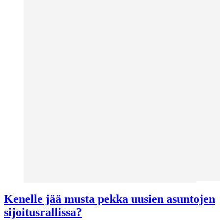
Kenelle jää musta pekka uusien asuntojen
sijoitusrallissa?