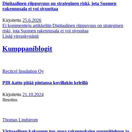
Digitaalinen riippuvuus on strateginen riski, jota Suomen
rakennusala ei voi sivuuttaa
Kirjoitettu
25.6.2026
Ei kommentteja
artikkeliin Digitaalinen riippuvuus on strateginen
riski, jota Suomen rakennusala ei voi sivuuttaa
Lisää vieraskynästä
Kumppaniblogit
Recticel Insulation Oy
PIR-katto pitää pintansa kovillakin keleillä
Kirjoitettu
21.10.2024
Ilmoitus
Thomas Lindstrom
Virtuaalinen kaksonen tuo apua rakennuksien suunnitteluun ja