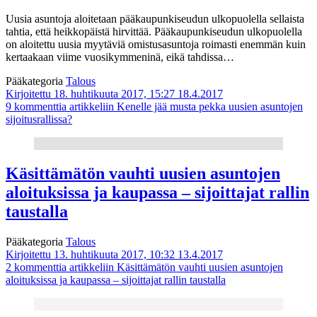
Uusia asuntoja aloitetaan pääkaupunkiseudun ulkopuolella sellaista
tahtia, että heikkopäistä hirvittää. Pääkaupunkiseudun ulkopuolella
on aloitettu uusia myytäviä omistusasuntoja roimasti enemmän kuin
kertaakaan viime vuosikymmeninä, eikä tahdissa…
Pääkategoria
Talous
Kirjoitettu 18. huhtikuuta 2017, 15:27
18.4.2017
9 kommenttia
artikkeliin Kenelle jää musta pekka uusien asuntojen
sijoitusrallissa?
Käsittämätön vauhti uusien asuntojen
aloituksissa ja kaupassa – sijoittajat rallin
taustalla
Pääkategoria
Talous
Kirjoitettu 13. huhtikuuta 2017, 10:32
13.4.2017
2 kommenttia
artikkeliin Käsittämätön vauhti uusien asuntojen
aloituksissa ja kaupassa – sijoittajat rallin taustalla