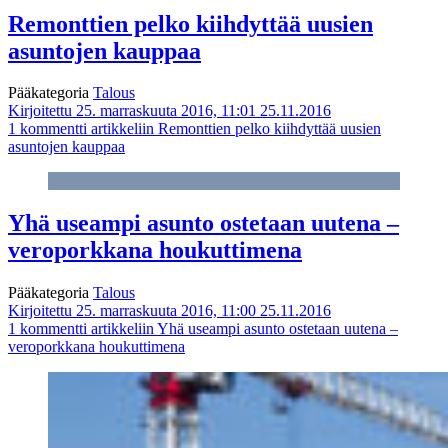
Remonttien pelko kiihdyttää uusien
asuntojen kauppaa
Pääkategoria
Talous
Kirjoitettu 25. marraskuuta 2016, 11:01
25.11.2016
1 kommentti
artikkeliin Remonttien pelko kiihdyttää uusien
asuntojen kauppaa
Yhä useampi asunto ostetaan uutena –
veroporkkana houkuttimena
Pääkategoria
Talous
Kirjoitettu 25. marraskuuta 2016, 11:00
25.11.2016
1 kommentti
artikkeliin Yhä useampi asunto ostetaan uutena –
veroporkkana houkuttimena