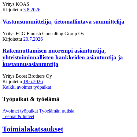
Yritys
KOAS
Kirjoitettu
3.8.2026
Vastuusuunnittelija, tietomallintava suunnittelija
Yritys
FCG Finnish Consulting Group Oy
Kirjoitettu
20.7.2026
Rakennuttamisen nuorempi asiantuntija,
yhteistoiminnallisten hankkeiden asiantuntija ja
kustannusasiantuntija
Yritys
Boost Brothers Oy
Kirjoitettu
18.6.2026
Kaikki avoimet työpaikat
Työpaikat & työelämä
Avoimet työpaikat
Työelämän uutisia
Teemat & liitteet
Toimialakatsaukset