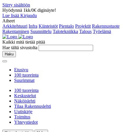
Siirry sisältöön
Hyödynnä 1kk/0€ diginäyte!
Lue lisää
Kirjaudu
Aiheet
Arkkitehtuuri
Infra
Kiinteistöt
Pientalo
Projektit
Rakennustuote
Rakentaminen
Suunnittelu
Talotekniikka
Talous
Työelämä
Kaikki mitä tietää pitää
Hae tältä sivustolta
Haku
Etusivu
100 tuoreinta
Suurimmat
100 tuoreinta
Keskustelut
Näköislehti
Tilaa Rakennuslehti
Uutiskirje
Toimitus
Yhteystiedot