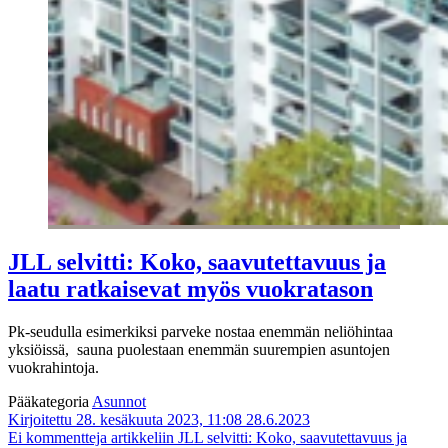
JLL selvitti: Koko, saavutettavuus ja
laatu ratkaisevat myös vuokratason
Pk-seudulla esimerkiksi parveke nostaa enemmän neliöhintaa
yksiöissä, sauna puolestaan enemmän suurempien asuntojen
vuokrahintoja.
Pääkategoria
Asunnot
Kirjoitettu 28. kesäkuuta 2023, 11:08
28.6.2023
Ei kommentteja
artikkeliin JLL selvitti: Koko, saavutettavuus ja