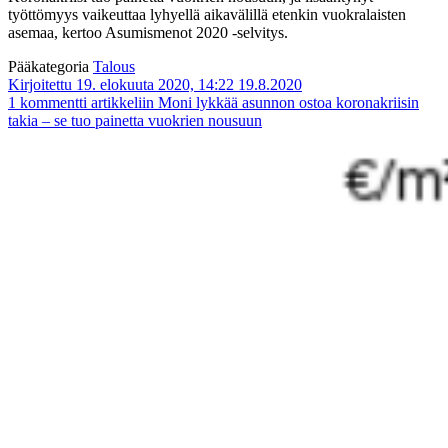
työttömyys vaikeuttaa lyhyellä aikavälillä etenkin vuokralaisten
asemaa, kertoo Asumismenot 2020 -selvitys.
Pääkategoria
Talous
Kirjoitettu 19. elokuuta 2020, 14:22
19.8.2020
1 kommentti
artikkeliin Moni lykkää asunnon ostoa koronakriisin
takia – se tuo painetta vuokrien nousuun