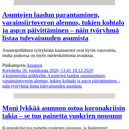
Asuntojen laadun parantaminen,
varainsiirtoveron alennus, tukien kohtalo
ja asp:n päivittäminen – näin työryhmä
listaa tulevaisuuden asumista
Asuntopoliittisen työryhmän kannanotot ovat hyvin varovaisia,
mutta joukossa on myös mielenkiintoisia avauksia.
Pääkategoria
Asunnot
Kirjoitettu 18. joulukuuta 2020, 13:41
18.12.2020
4 kommenttia
artikkeliin Asuntojen laadun parantaminen,
varainsiirtoveron alennus, tukien kohtalo ja asp:n päivittäminen –
näin työryhmä listaa tulevaisuuden asumista
Moni lykkää asunnon ostoa koronakriisin
takia – se tuo painetta vuokrien nousuun
Koronakriisi tuo painetta vuokrien nousuun, ja lisääntynyt