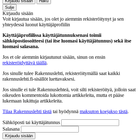
Kirjaudu sisään
Haku
Sulje
Kirjaudu sisään
Voit kirjautua sisään, jos olet jo aiemmin rekisteröitynyt ja sen
yhteydessä luonut käyttäjäprofiilin
Käyttäjäprofiilissa käyttäjätunnuksenasi toimii
sähköpostiosoitteesi (tai itse luomasi käyttäjätunnus) sekä itse
luomasi salasana.
Jos et ole aiemmin kirjautunut sisään, sinun on ensin
rekisteröidyttävä täällä
.
Jos sinulle tulee Rakennuslehti, rekisteröitymällä saat kaikki
rakennuslehti.fi-sisällöt luettavaksesi.
Jos sinulle ei tule Rakennuslehteä, voit silti rekisteröityä, jolloin saat
oikeuden kommentoida lukottomia artikkeleita, mutta et pääse
lukemaan lukittuja artikkeleita.
Tilaa Rakennuslehti tästä
tai hyödynnä
maksuton koejakso tästä
.
Sähköposti tai käyttäjätunnus
Salasana
Kirjaudu sisään