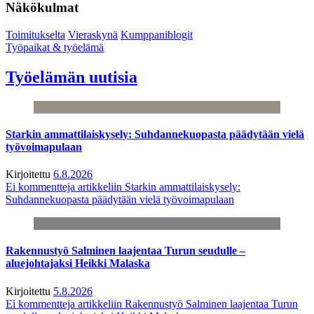
Näkökulmat
Toimitukselta
Vieraskynä
Kumppaniblogit
Työpaikat & työelämä
Työelämän uutisia
Starkin ammattilaiskysely: Suhdannekuopasta päädytään vielä
työvoimapulaan
Kirjoitettu
6.8.2026
Ei kommentteja
artikkeliin Starkin ammattilaiskysely:
Suhdannekuopasta päädytään vielä työvoimapulaan
Rakennustyö Salminen laajentaa Turun seudulle –
aluejohtajaksi Heikki Malaska
Kirjoitettu
5.8.2026
Ei kommentteja
artikkeliin Rakennustyö Salminen laajentaa Turun