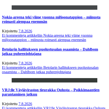
Nokia-areena teki viime vuonna miljoonatappion – miinusta
roimasti aiempaa enemmän
Kirjoitettu
7.8.2026
Ei kommentteja
artikkeliin Nokia-areena teki viime vuonna
miljoonatappion – miinusta roimasti aiempaa enemmän
Betolarin hallitukseen puolustusalan osaamista – Dahlbom
jatkaa puheenjohtajana
Kirjoitettu
7.8.2026
Ei kommentteja
artikkeliin Betolarin hallitukseen puolustusalan
osaamista – Dahlbom jatkaa puheenjohtajana
VRJ:lle Väyläviraston tieurakka Oulusta – Poikkimaantien
parantaminen jatkuu
Kirjoitettu
7.8.2026
Ei kommentteja
artikkeliin VRJ:lle Väyläviraston tieurakka Oulusta