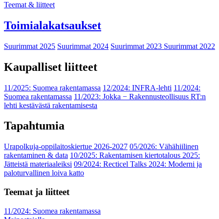
Teemat & liitteet
Toimialakatsaukset
Suurimmat 2025
Suurimmat 2024
Suurimmat 2023
Suurimmat 2022
Kaupalliset liitteet
11/2025: Suomea rakentamassa
12/2024: INFRA-lehti
11/2024:
Suomea rakentamassa
11/2023: Jokka − Rakennusteollisuus RT:n
lehti kestävästä rakentamisesta
Tapahtumia
Urapolkuja-oppilaitoskiertue 2026-2027
05/2026: Vähähiilinen
rakentaminen & data
10/2025: Rakentamisen kiertotalous 2025:
Jätteistä materiaaleiksi
09/2024: Recticel Talks 2024: Moderni ja
paloturvallinen loiva katto
Teemat ja liitteet
11/2024: Suomea rakentamassa