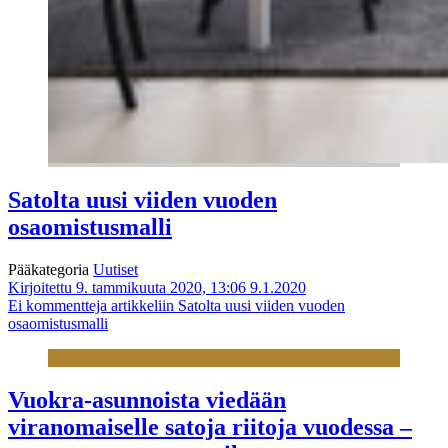
Satolta uusi viiden vuoden
osaomistusmalli
Pääkategoria
Uutiset
Kirjoitettu 9. tammikuuta 2020, 13:06
9.1.2020
Ei kommentteja
artikkeliin Satolta uusi viiden vuoden
osaomistusmalli
Vuokra-asunnoista viedään
viranomaiselle satoja riitoja vuodessa –