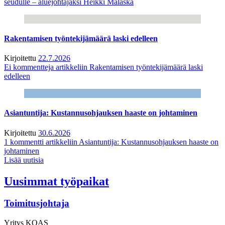
seudulle – aluejohtajaksi Heikki Malaska
Rakentamisen työntekijämäärä laski edelleen
Kirjoitettu
22.7.2026
Ei kommentteja
artikkeliin Rakentamisen työntekijämäärä laski
edelleen
Asiantuntija: Kustannusohjauksen haaste on johtaminen
Kirjoitettu
30.6.2026
1 kommentti
artikkeliin Asiantuntija: Kustannusohjauksen haaste on
johtaminen
Lisää uutisia
Uusimmat työpaikat
Toimitusjohtaja
Yritys
KOAS