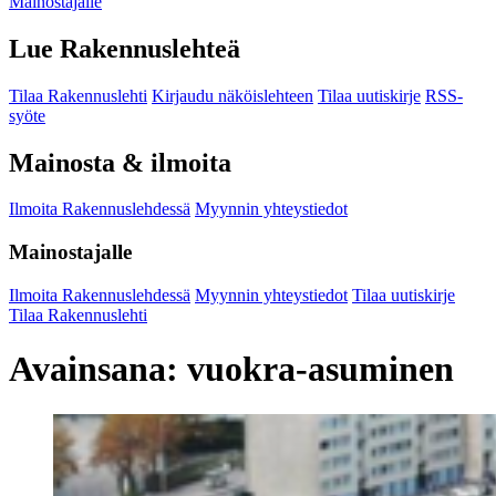
Mainostajalle
Lue Rakennuslehteä
Tilaa Rakennuslehti
Kirjaudu näköislehteen
Tilaa uutiskirje
RSS-
syöte
Mainosta & ilmoita
Ilmoita Rakennuslehdessä
Myynnin yhteystiedot
Mainostajalle
Ilmoita Rakennuslehdessä
Myynnin yhteystiedot
Tilaa uutiskirje
Tilaa Rakennuslehti
Avainsana:
vuokra-asuminen