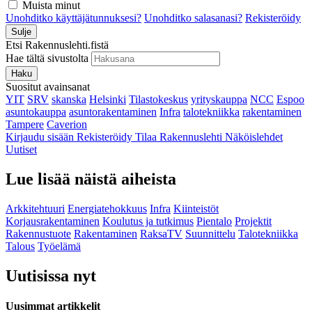
Muista minut
Unohditko käyttäjätunnuksesi?
Unohditko salasanasi?
Rekisteröidy
Sulje
Etsi Rakennuslehti.fistä
Hae tältä sivustolta
Haku
Suositut avainsanat
YIT
SRV
skanska
Helsinki
Tilastokeskus
yrityskauppa
NCC
Espoo
asuntokauppa
asuntorakentaminen
Infra
talotekniikka
rakentaminen
Tampere
Caverion
Kirjaudu sisään
Rekisteröidy
Tilaa Rakennuslehti
Näköislehdet
Uutiset
Lue lisää näistä aiheista
Arkkitehtuuri
Energiatehokkuus
Infra
Kiinteistöt
Korjausrakentaminen
Koulutus ja tutkimus
Pientalo
Projektit
Rakennustuote
Rakentaminen
RaksaTV
Suunnittelu
Talotekniikka
Talous
Työelämä
Uutisissa nyt
Uusimmat artikkelit