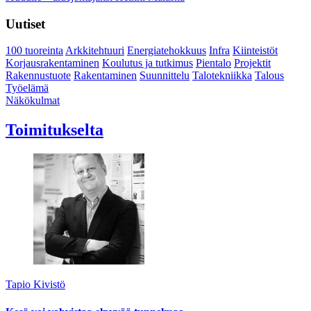
Uutiset
100 tuoreinta
Arkkitehtuuri
Energiatehokkuus
Infra
Kiinteistöt
Korjausrakentaminen
Koulutus ja tutkimus
Pientalo
Projektit
Rakennustuote
Rakentaminen
Suunnittelu
Talotekniikka
Talous
Työelämä
Näkökulmat
Toimitukselta
Tapio Kivistö