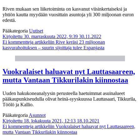
Riven mukaan sen liiketoiminta on kasvanut viisinkertaiseksi ja
yhtiön kautta myydään vuosittain asuntoja yli 300 miljoonan euron
edestä.
Pääkategoria
Uutiset
Kirjoitettu 30. marraskuuta 2022, 9:39
30.11.2022
Ei kommentteja
artikkeliin Rive keräsi 23 miljoonan
kasvurahoituksen – suurin sijoittaja tulee Espanjasta
Vuokralaiset haluavat nyt Lauttasaareen,
mutta Vantaan Tikkurilakin kiinnostaa
Uuden hakukoneanalyysin perusteella haetuimmat asuinalueet
pääkaupunkiseudulla olivat heinä-syyskuussa Lauttasaari, Tikkurila,
Töölö ja Kallio.
Pääkategoria
Asunnot
Kirjoitettu 18. lokakuuta 2021, 12:13
18.10.2021
Ei kommentteja
artikkeliin Vuokralaiset haluavat nyt Lauttasaareen,
mutta Vantaan Tikkurilakin kiinnostaa