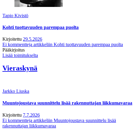
Tapio Kivistö
Kohti tuottavuuden parempaa puolta
Kirjoitettu
29.5.2026
Ei kommentteja
artikkeliin Kohti tuottavuuden parempaa puolta
Pääkirjoitus
Lisää toimitukselta
Vieraskynä
Jarkko Liuska
Muuntojoustava suunnittelu lisää rakennuttajan liikkumavaraa
Kirjoitettu
7.7.2026
Ei kommentteja
artikkeliin Muuntojoustava suunnittelu lisää
rakennuttajan liikkumavaraa