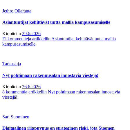
Jethro Ollaranta
Asiantuntijat kehittävät uutta mallia kampusasumiselle
Kirjoitettu
29.6.2026
Ei kommentteja
artikkeliin Asiantuntijat kehittävät uutta mallia
kampusasumiselle
Tarkastaja
Nyt pohtimaan rakennusalan innostavia viestejä!
Kirjoitettu
26.6.2026
8 kommenttia
artikkeliin Nyt pohtimaan rakennusalan innostavia
viestejä!
Sari Suominen
Digitaalinen riippuvuus on strateginen riski, jota Suomen