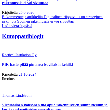
rakennusala ei voi sivuuttaa
Kirjoitettu
25.6.2026
Ei kommentteja
artikkeliin Digitaalinen riippuvuus on strateginen
riski, jota Suomen rakennusala ei voi sivuuttaa
Lisää vieraskynästä
Kumppaniblogit
Recticel Insulation Oy
PIR-katto pitää pintansa kovillakin keleillä
Kirjoitettu
21.10.2024
Ilmoitus
Thomas Lindstrom
Virtuaalinen kaksonen tuo apua rakennuksien suunnitteluun ja
kestävyystavoitteiden saavuttamiseen