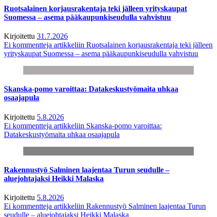
Ruotsalainen korjausrakentaja teki jälleen yrityskaupat
Suomessa – asema pääkaupunkiseudulla vahvistuu
Kirjoitettu
31.7.2026
Ei kommentteja
artikkeliin Ruotsalainen korjausrakentaja teki jälleen
yrityskaupat Suomessa – asema pääkaupunkiseudulla vahvistuu
Skanska-pomo varoittaa: Datakeskustyömaita uhkaa
osaajapula
Kirjoitettu
5.8.2026
Ei kommentteja
artikkeliin Skanska-pomo varoittaa:
Datakeskustyömaita uhkaa osaajapula
Rakennustyö Salminen laajentaa Turun seudulle –
aluejohtajaksi Heikki Malaska
Kirjoitettu
5.8.2026
Ei kommentteja
artikkeliin Rakennustyö Salminen laajentaa Turun
seudulle – aluejohtajaksi Heikki Malaska