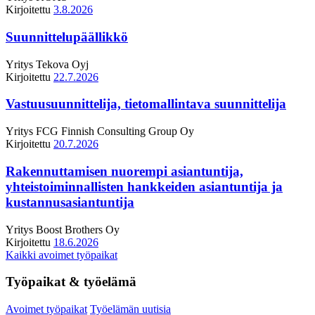
Kirjoitettu
3.8.2026
Suunnittelupäällikkö
Yritys
Tekova Oyj
Kirjoitettu
22.7.2026
Vastuusuunnittelija, tietomallintava suunnittelija
Yritys
FCG Finnish Consulting Group Oy
Kirjoitettu
20.7.2026
Rakennuttamisen nuorempi asiantuntija,
yhteistoiminnallisten hankkeiden asiantuntija ja
kustannusasiantuntija
Yritys
Boost Brothers Oy
Kirjoitettu
18.6.2026
Kaikki avoimet työpaikat
Työpaikat & työelämä
Avoimet työpaikat
Työelämän uutisia