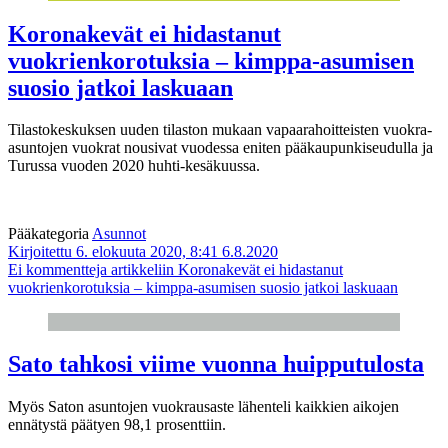
Koronakevät ei hidastanut
vuokrienkorotuksia – kimppa-asumisen
suosio jatkoi laskuaan
Tilastokeskuksen uuden tilaston mukaan vapaarahoitteisten vuokra-
asuntojen vuokrat nousivat vuodessa eniten pääkaupunkiseudulla ja
Turussa vuoden 2020 huhti-kesäkuussa.
Pääkategoria
Asunnot
Kirjoitettu 6. elokuuta 2020, 8:41
6.8.2020
Ei kommentteja
artikkeliin Koronakevät ei hidastanut
vuokrienkorotuksia – kimppa-asumisen suosio jatkoi laskuaan
Sato tahkosi viime vuonna huipputulosta
Myös Saton asuntojen vuokrausaste lähenteli kaikkien aikojen
ennätystä päätyen 98,1 prosenttiin.