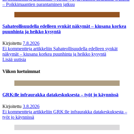
– Poikkimaantien parantaminen jatkuu
Sahateollisuudella edelleen synkät näkymät – kiusana korkea
puunhinta ja heikko kysyntä
Kirjoitettu
7.8.2026
Ei kommentteja
artikkeliin Sahateollisuudella edelleen synkät
näkymät – kiusana korkea puunhinta ja heikko kysyntä
Lisää uutisia
Viikon luetuimmat
GRK:lle infraurakka datakeskuksesta – työt jo käynnissä
Kirjoitettu
3.8.2026
Ei kommentteja
artikkeliin GRK:lle infraurakka datakeskuksesta –
työt jo käynnissä