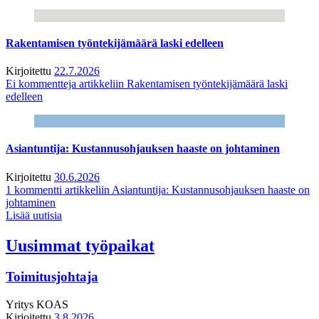
Rakentamisen työntekijämäärä laski edelleen
Kirjoitettu
22.7.2026
Ei kommentteja
artikkeliin Rakentamisen työntekijämäärä laski
edelleen
Asiantuntija: Kustannusohjauksen haaste on johtaminen
Kirjoitettu
30.6.2026
1 kommentti
artikkeliin Asiantuntija: Kustannusohjauksen haaste on
johtaminen
Lisää uutisia
Uusimmat työpaikat
Toimitusjohtaja
Yritys
KOAS
Kirjoitettu
3.8.2026