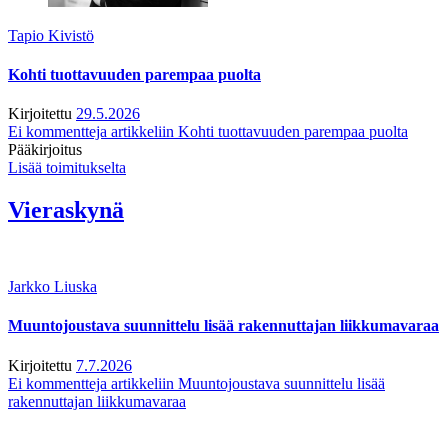
Tapio Kivistö
Kohti tuottavuuden parempaa puolta
Kirjoitettu
29.5.2026
Ei kommentteja
artikkeliin Kohti tuottavuuden parempaa puolta
Pääkirjoitus
Lisää toimitukselta
Vieraskynä
Jarkko Liuska
Muuntojoustava suunnittelu lisää rakennuttajan liikkumavaraa
Kirjoitettu
7.7.2026
Ei kommentteja
artikkeliin Muuntojoustava suunnittelu lisää
rakennuttajan liikkumavaraa