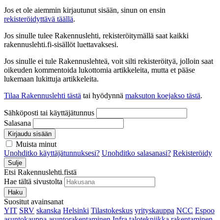
Jos et ole aiemmin kirjautunut sisään, sinun on ensin
rekisteröidyttävä täällä
.
Jos sinulle tulee Rakennuslehti, rekisteröitymällä saat kaikki
rakennuslehti.fi-sisällöt luettavaksesi.
Jos sinulle ei tule Rakennuslehteä, voit silti rekisteröityä, jolloin saat
oikeuden kommentoida lukottomia artikkeleita, mutta et pääse
lukemaan lukittuja artikkeleita.
Tilaa Rakennuslehti tästä
tai hyödynnä
maksuton koejakso tästä
.
Sähköposti tai käyttäjätunnus
Salasana
Kirjaudu sisään
Muista minut
Unohditko käyttäjätunnuksesi?
Unohditko salasanasi?
Rekisteröidy
Sulje
Etsi Rakennuslehti.fistä
Hae tältä sivustolta
Haku
Suositut avainsanat
YIT
SRV
skanska
Helsinki
Tilastokeskus
yrityskauppa
NCC
Espoo
asuntokauppa
asuntorakentaminen
Infra
talotekniikka
rakentaminen