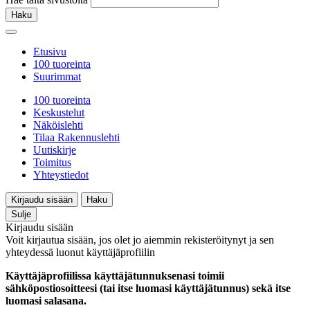
Haku
Etusivu
100 tuoreinta
Suurimmat
100 tuoreinta
Keskustelut
Näköislehti
Tilaa Rakennuslehti
Uutiskirje
Toimitus
Yhteystiedot
Kirjaudu sisään
Haku
Sulje
Kirjaudu sisään
Voit kirjautua sisään, jos olet jo aiemmin rekisteröitynyt ja sen
yhteydessä luonut käyttäjäprofiilin
Käyttäjäprofiilissa käyttäjätunnuksenasi toimii
sähköpostiosoitteesi (tai itse luomasi käyttäjätunnus) sekä itse
luomasi salasana.