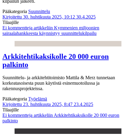
kilpailun jälkeen.
Pääkategoria
Suunnittelu
Kirjoitettu 30. huhtikuuta 2025, 10:12
30.4.2025
Tilaajille
Ei kommentteja
artikkeliin Kymmenien miljoonien
sairaalahankkeesta käynnistyy suunnittelukilpailu
Arkkitehtikaksikolle 20 000 euron
palkinto
Suunnittelu- ja arkkitehtitoimisto Mattila & Merz tunnetaan
korkeatasoisesta puun käytöstä esinemuotoilussa ja
rakennusprojekteissa.
Pääkategoria
Työelämä
Kirjoitettu 23. huhtikuuta 2025, 8:47
23.4.2025
Tilaajille
Ei kommentteja
artikkeliin Arkkitehtikaksikolle 20 000 euron
palkinto