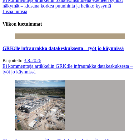
Ei kommentteja
artikkeliin Sahateollisuudella edelleen synkät
näkymät – kiusana korkea puunhinta ja heikko kysyntä
Lisää uutisia
Viikon luetuimmat
GRK:lle infraurakka datakeskuksesta – työt jo käynnissä
Kirjoitettu
3.8.2026
Ei kommentteja
artikkeliin GRK:lle infraurakka datakeskuksesta –
työt jo käynnissä