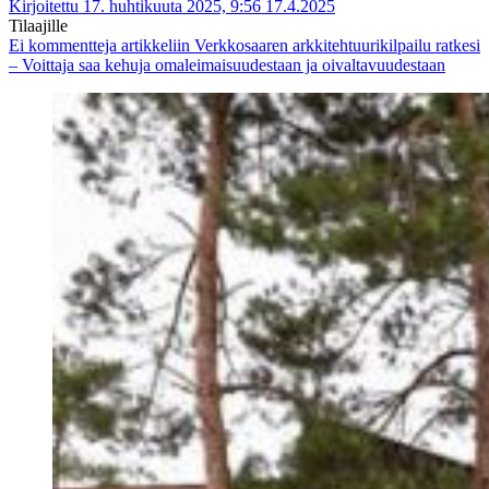
Kirjoitettu 17. huhtikuuta 2025, 9:56
17.4.2025
Tilaajille
Ei kommentteja
artikkeliin Verkkosaaren arkkitehtuurikilpailu ratkesi
– Voittaja saa kehuja omaleimaisuudestaan ja oivaltavuudestaan