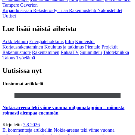
Tampere
Caverion
Kirjaudu sisään
Rekisteröidy
Tilaa Rakennuslehti
Näköislehdet
Uutiset
Lue lisää näistä aiheista
Arkkitehtuuri
Energiatehokkuus
Infra
Kiinteistöt
Korjausrakentaminen
Koulutus ja tutkimus
Pientalo
Projektit
Rakennustuote
Rakentaminen
RaksaTV
Suunnittelu
Talotekniikka
Talous
Työelämä
Uutisissa nyt
Uusimmat artikkelit
Nokia-areena teki viime vuonna miljoonatappion – miinusta
roimasti aiempaa enemmän
Kirjoitettu
7.8.2026
Ei kommentteja
artikkeliin Nokia-areena teki viime vuonna