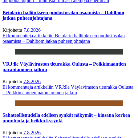
miljoonatappion – miinusta roimasti aiempaa enemmän
Betolarin hallitukseen puolustusalan osaamista – Dahlbom
jatkaa puheenjohtajana
Kirjoitettu
7.8.2026
Ei kommentteja
artikkeliin Betolarin hallitukseen puolustusalan
osaamista – Dahlbom jatkaa puheenjohtajana
VRJ:lle Väyläviraston tieurakka Oulusta – Poikkimaantien
parantaminen jatkuu
Kirjoitettu
7.8.2026
Ei kommentteja
artikkeliin VRJ:lle Väyläviraston tieurakka Oulusta
– Poikkimaantien parantaminen jatkuu
Sahateollisuudella edelleen synkät näkymät – kiusana korkea
puunhinta ja heikko kysyntä
Kirjoitettu
7.8.2026