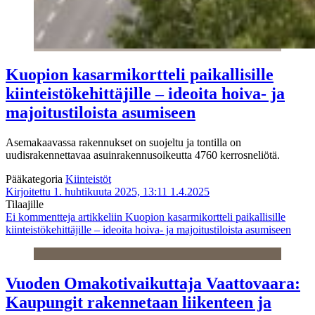
Kuopion kasarmikortteli paikallisille
kiinteistökehittäjille – ideoita hoiva- ja
majoitustiloista asumiseen
Asemakaavassa rakennukset on suojeltu ja tontilla on
uudisrakennettavaa asuinrakennusoikeutta 4760 kerrosneliötä.
Pääkategoria
Kiinteistöt
Kirjoitettu 1. huhtikuuta 2025, 13:11
1.4.2025
Tilaajille
Ei kommentteja
artikkeliin Kuopion kasarmikortteli paikallisille
kiinteistökehittäjille – ideoita hoiva- ja majoitustiloista asumiseen
Vuoden Omakotivaikuttaja Vaattovaara:
Kaupungit rakennetaan liikenteen ja