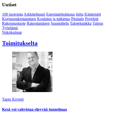
Uutiset
100 tuoreinta
Arkkitehtuuri
Energiatehokkuus
Infra
Kiinteistöt
Korjausrakentaminen
Koulutus ja tutkimus
Pientalo
Projektit
Rakennustuote
Rakentaminen
Suunnittelu
Talotekniikka
Talous
Työelämä
Näkökulmat
Toimitukselta
Tapio Kivistö
Kesä voi vahvistaa elpyvää tunnelmaa