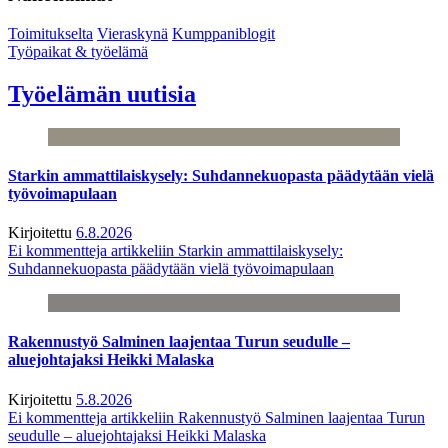
Toimitukselta
Vieraskynä
Kumppaniblogit
Työpaikat & työelämä
Työelämän uutisia
Starkin ammattilaiskysely: Suhdannekuopasta päädytään vielä
työvoimapulaan
Kirjoitettu
6.8.2026
Ei kommentteja
artikkeliin Starkin ammattilaiskysely:
Suhdannekuopasta päädytään vielä työvoimapulaan
Rakennustyö Salminen laajentaa Turun seudulle –
aluejohtajaksi Heikki Malaska
Kirjoitettu
5.8.2026
Ei kommentteja
artikkeliin Rakennustyö Salminen laajentaa Turun
seudulle – aluejohtajaksi Heikki Malaska