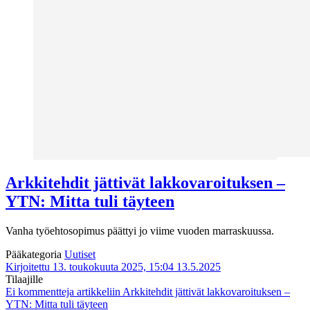
Arkkitehdit jättivät lakkovaroituksen –
YTN: Mitta tuli täyteen
Vanha työehtosopimus päättyi jo viime vuoden marraskuussa.
Pääkategoria
Uutiset
Kirjoitettu 13. toukokuuta 2025, 15:04
13.5.2025
Tilaajille
Ei kommentteja
artikkeliin Arkkitehdit jättivät lakkovaroituksen –
YTN: Mitta tuli täyteen