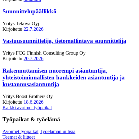
Suunnittelupäällikkö
Yritys
Tekova Oyj
Kirjoitettu
22.7.2026
Vastuusuunnittelija, tietomallintava suunnittelija
Yritys
FCG Finnish Consulting Group Oy
Kirjoitettu
20.7.2026
Rakennuttamisen nuorempi asiantuntija,
yhteistoiminnallisten hankkeiden asiantuntija ja
kustannusasiantuntija
Yritys
Boost Brothers Oy
Kirjoitettu
18.6.2026
Kaikki avoimet työpaikat
Työpaikat & työelämä
Avoimet työpaikat
Työelämän uutisia
Teemat & liitteet