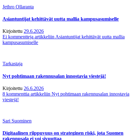
Jethro Ollaranta
Asiantuntijat kehittävät uutta mallia kampusasumiselle
Kirjoitettu
29.6.2026
Ei kommentteja
artikkeliin Asiantuntijat kehittävät uutta mallia
kampusasumiselle
Tarkastaja
Nyt pohtimaan rakennusalan innostavia viestejä!
Kirjoitettu
26.6.2026
8 kommenttia
artikkeliin Nyt pohtimaan rakennusalan innostavia
viestejä!
Sari Suominen
Digitaalinen riippuvuus on strateginen riski, jota Suomen
rakennusala ei voi sivuuttaa