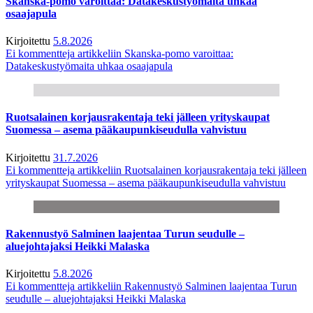
Skanska-pomo varoittaa: Datakeskustyömaita uhkaa
osaajapula
Kirjoitettu
5.8.2026
Ei kommentteja
artikkeliin Skanska-pomo varoittaa:
Datakeskustyömaita uhkaa osaajapula
Ruotsalainen korjausrakentaja teki jälleen yrityskaupat
Suomessa – asema pääkaupunkiseudulla vahvistuu
Kirjoitettu
31.7.2026
Ei kommentteja
artikkeliin Ruotsalainen korjausrakentaja teki jälleen
yrityskaupat Suomessa – asema pääkaupunkiseudulla vahvistuu
Rakennustyö Salminen laajentaa Turun seudulle –
aluejohtajaksi Heikki Malaska
Kirjoitettu
5.8.2026
Ei kommentteja
artikkeliin Rakennustyö Salminen laajentaa Turun
seudulle – aluejohtajaksi Heikki Malaska