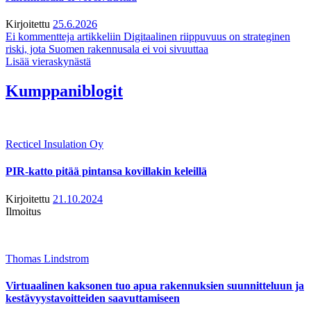
Kirjoitettu
25.6.2026
Ei kommentteja
artikkeliin Digitaalinen riippuvuus on strateginen
riski, jota Suomen rakennusala ei voi sivuuttaa
Lisää vieraskynästä
Kumppaniblogit
Recticel Insulation Oy
PIR-katto pitää pintansa kovillakin keleillä
Kirjoitettu
21.10.2024
Ilmoitus
Thomas Lindstrom
Virtuaalinen kaksonen tuo apua rakennuksien suunnitteluun ja
kestävyystavoitteiden saavuttamiseen