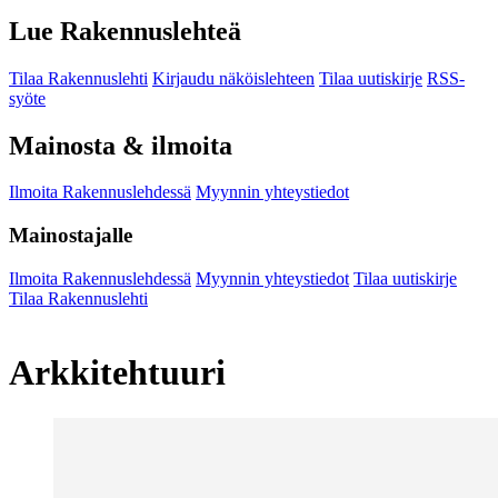
Lue Rakennuslehteä
Tilaa Rakennuslehti
Kirjaudu näköislehteen
Tilaa uutiskirje
RSS-
syöte
Mainosta & ilmoita
Ilmoita Rakennuslehdessä
Myynnin yhteystiedot
Mainostajalle
Ilmoita Rakennuslehdessä
Myynnin yhteystiedot
Tilaa uutiskirje
Tilaa Rakennuslehti
Arkkitehtuuri