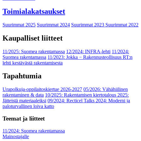
Toimialakatsaukset
Suurimmat 2025
Suurimmat 2024
Suurimmat 2023
Suurimmat 2022
Kaupalliset liitteet
11/2025: Suomea rakentamassa
12/2024: INFRA-lehti
11/2024:
Suomea rakentamassa
11/2023: Jokka − Rakennusteollisuus RT:n
lehti kestävästä rakentamisesta
Tapahtumia
Urapolkuja-oppilaitoskiertue 2026-2027
05/2026: Vähähiilinen
rakentaminen & data
10/2025: Rakentamisen kiertotalous 2025:
Jätteistä materiaaleiksi
09/2024: Recticel Talks 2024: Moderni ja
paloturvallinen loiva katto
Teemat ja liitteet
11/2024: Suomea rakentamassa
Mainostajalle