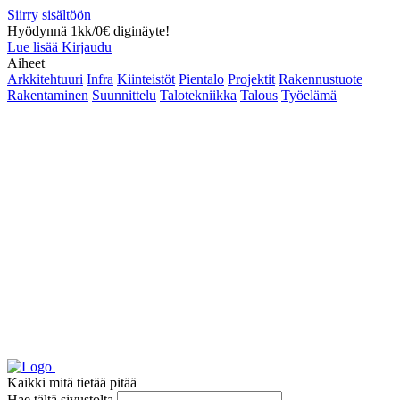
Siirry sisältöön
Hyödynnä 1kk/0€ diginäyte!
Lue lisää
Kirjaudu
Aiheet
Arkkitehtuuri
Infra
Kiinteistöt
Pientalo
Projektit
Rakennustuote
Rakentaminen
Suunnittelu
Talotekniikka
Talous
Työelämä
Kaikki mitä tietää pitää
Hae tältä sivustolta