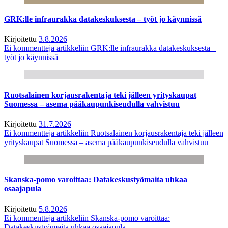
GRK:lle infraurakka datakeskuksesta – työt jo käynnissä
Kirjoitettu
3.8.2026
Ei kommentteja
artikkeliin GRK:lle infraurakka datakeskuksesta –
työt jo käynnissä
Ruotsalainen korjausrakentaja teki jälleen yrityskaupat
Suomessa – asema pääkaupunkiseudulla vahvistuu
Kirjoitettu
31.7.2026
Ei kommentteja
artikkeliin Ruotsalainen korjausrakentaja teki jälleen
yrityskaupat Suomessa – asema pääkaupunkiseudulla vahvistuu
Skanska-pomo varoittaa: Datakeskustyömaita uhkaa
osaajapula
Kirjoitettu
5.8.2026
Ei kommentteja
artikkeliin Skanska-pomo varoittaa:
Datakeskustyömaita uhkaa osaajapula