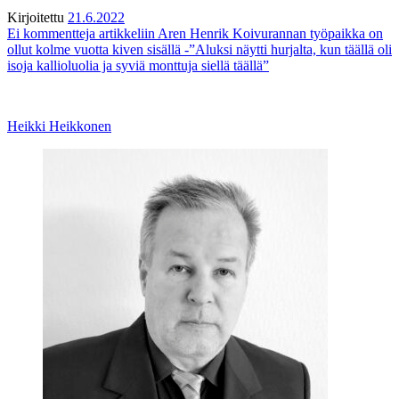
Kirjoitettu
21.6.2022
Ei kommentteja
artikkeliin Aren Henrik Koivurannan työpaikka on
ollut kolme vuotta kiven sisällä -”Aluksi näytti hurjalta, kun täällä oli
isoja kallioluolia ja syviä monttuja siellä täällä”
Heikki Heikkonen