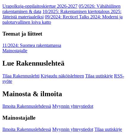
Urapolkuja-oppilaitoskiertue 2026-2027
05/2026: Vähähiilinen
rakentaminen & data
10/2025: Rakentamisen kiertotalous 2025:
Jätteistä materiaaleiksi
09/2024: Recticel Talks 2024: Moderni ja
paloturvallinen loiva katto
Teemat ja liitteet
11/2024: Suomea rakentamassa
Mainostajalle
Lue Rakennuslehteä
Tilaa Rakennuslehti
Kirjaudu näköislehteen
Tilaa uutiskirje
RSS-
syöte
Mainosta & ilmoita
Ilmoita Rakennuslehdessä
Myynnin yhteystiedot
Mainostajalle
Ilmoita Rakennuslehdessä
Myynnin yhteystiedot
Tilaa uutiskirje