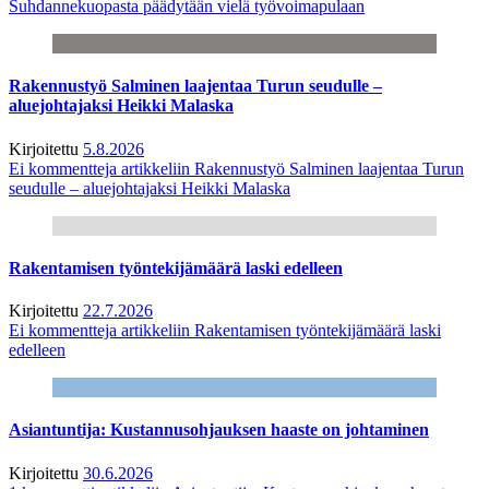
Suhdannekuopasta päädytään vielä työvoimapulaan
Rakennustyö Salminen laajentaa Turun seudulle –
aluejohtajaksi Heikki Malaska
Kirjoitettu
5.8.2026
Ei kommentteja
artikkeliin Rakennustyö Salminen laajentaa Turun
seudulle – aluejohtajaksi Heikki Malaska
Rakentamisen työntekijämäärä laski edelleen
Kirjoitettu
22.7.2026
Ei kommentteja
artikkeliin Rakentamisen työntekijämäärä laski
edelleen
Asiantuntija: Kustannusohjauksen haaste on johtaminen
Kirjoitettu
30.6.2026