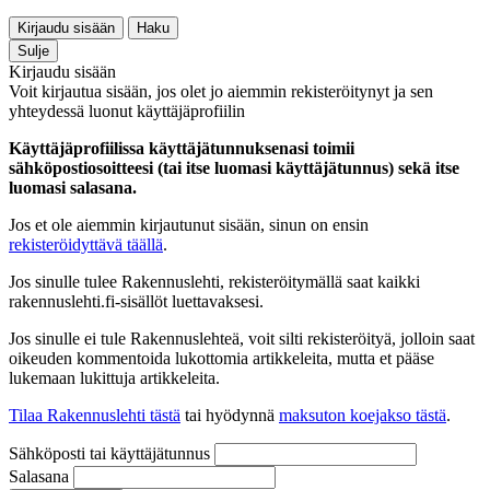
Kirjaudu sisään
Haku
Sulje
Kirjaudu sisään
Voit kirjautua sisään, jos olet jo aiemmin rekisteröitynyt ja sen
yhteydessä luonut käyttäjäprofiilin
Käyttäjäprofiilissa käyttäjätunnuksenasi toimii
sähköpostiosoitteesi (tai itse luomasi käyttäjätunnus) sekä itse
luomasi salasana.
Jos et ole aiemmin kirjautunut sisään, sinun on ensin
rekisteröidyttävä täällä
.
Jos sinulle tulee Rakennuslehti, rekisteröitymällä saat kaikki
rakennuslehti.fi-sisällöt luettavaksesi.
Jos sinulle ei tule Rakennuslehteä, voit silti rekisteröityä, jolloin saat
oikeuden kommentoida lukottomia artikkeleita, mutta et pääse
lukemaan lukittuja artikkeleita.
Tilaa Rakennuslehti tästä
tai hyödynnä
maksuton koejakso tästä
.
Sähköposti tai käyttäjätunnus
Salasana