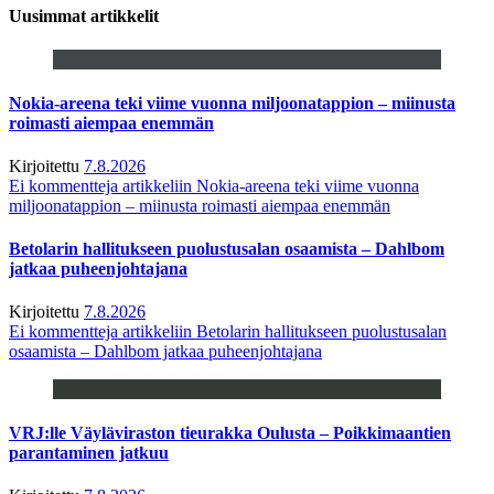
Uusimmat artikkelit
Nokia-areena teki viime vuonna miljoonatappion – miinusta
roimasti aiempaa enemmän
Kirjoitettu
7.8.2026
Ei kommentteja
artikkeliin Nokia-areena teki viime vuonna
miljoonatappion – miinusta roimasti aiempaa enemmän
Betolarin hallitukseen puolustusalan osaamista – Dahlbom
jatkaa puheenjohtajana
Kirjoitettu
7.8.2026
Ei kommentteja
artikkeliin Betolarin hallitukseen puolustusalan
osaamista – Dahlbom jatkaa puheenjohtajana
VRJ:lle Väyläviraston tieurakka Oulusta – Poikkimaantien
parantaminen jatkuu