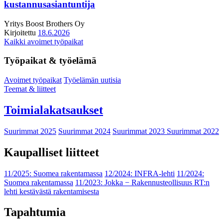
kustannusasiantuntija
Yritys
Boost Brothers Oy
Kirjoitettu
18.6.2026
Kaikki avoimet työpaikat
Työpaikat & työelämä
Avoimet työpaikat
Työelämän uutisia
Teemat & liitteet
Toimialakatsaukset
Suurimmat 2025
Suurimmat 2024
Suurimmat 2023
Suurimmat 2022
Kaupalliset liitteet
11/2025: Suomea rakentamassa
12/2024: INFRA-lehti
11/2024:
Suomea rakentamassa
11/2023: Jokka − Rakennusteollisuus RT:n
lehti kestävästä rakentamisesta
Tapahtumia