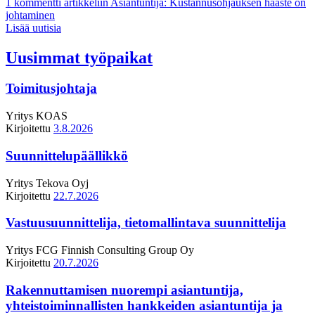
1 kommentti
artikkeliin Asiantuntija: Kustannusohjauksen haaste on
johtaminen
Lisää uutisia
Uusimmat työpaikat
Toimitusjohtaja
Yritys
KOAS
Kirjoitettu
3.8.2026
Suunnittelupäällikkö
Yritys
Tekova Oyj
Kirjoitettu
22.7.2026
Vastuusuunnittelija, tietomallintava suunnittelija
Yritys
FCG Finnish Consulting Group Oy
Kirjoitettu
20.7.2026
Rakennuttamisen nuorempi asiantuntija,
yhteistoiminnallisten hankkeiden asiantuntija ja