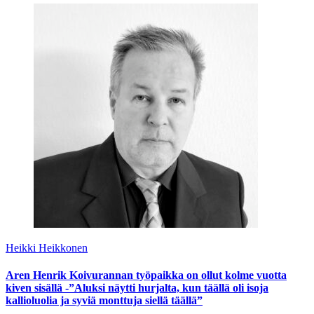
Heikki Heikkonen
Aren Henrik Koivurannan työpaikka on ollut kolme vuotta
kiven sisällä -”Aluksi näytti hurjalta, kun täällä oli isoja
kallioluolia ja syviä monttuja siellä täällä”