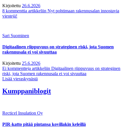
Kirjoitettu
26.6.2026
8 kommenttia
artikkeliin Nyt pohtimaan rakennusalan innostavia
viestejä!
Sari Suominen
Digitaalinen riippuvuus on strateginen riski, jota Suomen
rakennusala ei voi sivuuttaa
Kirjoitettu
25.6.2026
Ei kommentteja
artikkeliin Digitaalinen riippuvuus on strateginen
riski, jota Suomen rakennusala ei voi sivuuttaa
Lisää vieraskynästä
Kumppaniblogit
Recticel Insulation Oy
PIR-katto pitää pintansa kovillakin keleillä