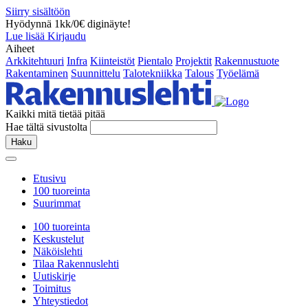
Siirry sisältöön
Hyödynnä 1kk/0€ diginäyte!
Lue lisää
Kirjaudu
Aiheet
Arkkitehtuuri
Infra
Kiinteistöt
Pientalo
Projektit
Rakennustuote
Rakentaminen
Suunnittelu
Talotekniikka
Talous
Työelämä
Kaikki mitä tietää pitää
Hae tältä sivustolta
Haku
Etusivu
100 tuoreinta
Suurimmat
100 tuoreinta
Keskustelut
Näköislehti
Tilaa Rakennuslehti
Uutiskirje
Toimitus
Yhteystiedot