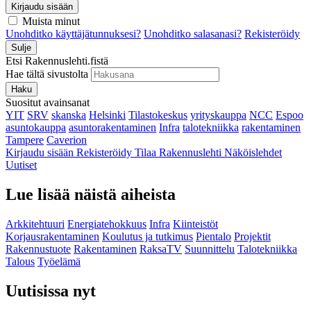
Kirjaudu sisään
Muista minut
Unohditko käyttäjätunnuksesi?
Unohditko salasanasi?
Rekisteröidy
Sulje
Etsi Rakennuslehti.fistä
Hae tältä sivustolta
Haku
Suositut avainsanat
YIT
SRV
skanska
Helsinki
Tilastokeskus
yrityskauppa
NCC
Espoo
asuntokauppa
asuntorakentaminen
Infra
talotekniikka
rakentaminen
Tampere
Caverion
Kirjaudu sisään
Rekisteröidy
Tilaa Rakennuslehti
Näköislehdet
Uutiset
Lue lisää näistä aiheista
Arkkitehtuuri
Energiatehokkuus
Infra
Kiinteistöt
Korjausrakentaminen
Koulutus ja tutkimus
Pientalo
Projektit
Rakennustuote
Rakentaminen
RaksaTV
Suunnittelu
Talotekniikka
Talous
Työelämä
Uutisissa nyt