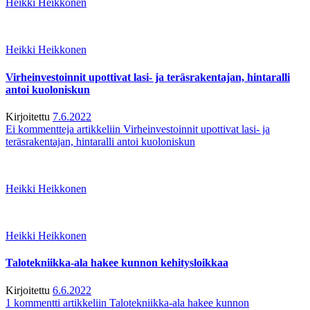
Heikki Heikkonen
Heikki Heikkonen
Virheinvestoinnit upottivat lasi- ja teräsrakentajan, hintaralli
antoi kuoloniskun
Kirjoitettu
7.6.2022
Ei kommentteja
artikkeliin Virheinvestoinnit upottivat lasi- ja
teräsrakentajan, hintaralli antoi kuoloniskun
Heikki Heikkonen
Heikki Heikkonen
Talotekniikka-ala hakee kunnon kehitysloikkaa
Kirjoitettu
6.6.2022
1 kommentti
artikkeliin Talotekniikka-ala hakee kunnon