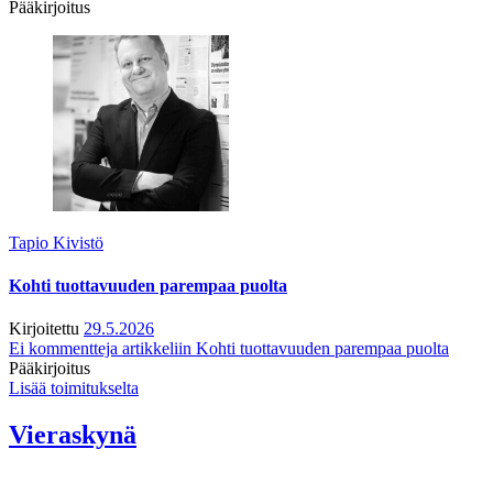
Pääkirjoitus
Tapio Kivistö
Kohti tuottavuuden parempaa puolta
Kirjoitettu
29.5.2026
Ei kommentteja
artikkeliin Kohti tuottavuuden parempaa puolta
Pääkirjoitus
Lisää toimitukselta
Vieraskynä