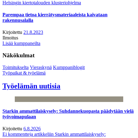
Helsingin kiertotalouden klusteriohjelma
Parempaa tietoa kierrätysmateriaaleista kaivataan
rakennusalalla
Kirjoitettu
21.8.2023
Ilmoitus
Lisää kumppaneilta
Näkökulmat
Toimitukselta
Vieraskynä
Kumppaniblogit
Työpaikat & työelämä
Työelämän uutisia
Starkin ammattilaiskysely: Suhdannekuopasta päädytään vielä
työvoimapulaan
Kirjoitettu
6.8.2026
Ei kommentteja
artikkeliin Starkin ammattilaiskysely: