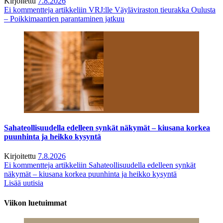
Kirjoitettu
7.8.2026
Ei kommentteja
artikkeliin VRJ:lle Väyläviraston tieurakka Oulusta
– Poikkimaantien parantaminen jatkuu
Sahateollisuudella edelleen synkät näkymät – kiusana korkea
puunhinta ja heikko kysyntä
Kirjoitettu
7.8.2026
Ei kommentteja
artikkeliin Sahateollisuudella edelleen synkät
näkymät – kiusana korkea puunhinta ja heikko kysyntä
Lisää uutisia
Viikon luetuimmat