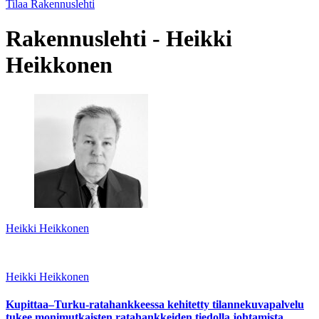
Tilaa Rakennuslehti
Rakennuslehti - Heikki
Heikkonen
Heikki Heikkonen
Heikki Heikkonen
Kupittaa–Turku-ratahankkeessa kehitetty tilannekuvapalvelu
tukee monimutkaisten ratahankkeiden tiedolla johtamista