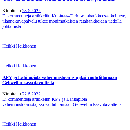
Kirjoitettu
28.6.2022
Ei kommentteja
artikkeliin Kupittaa–Turku-ratahankkeessa kehitetty
tilannekuvapalvelu tukee monimutkaisten ratahankkeiden tiedolla
johtamista
Heikki Heikkonen
Heikki Heikkonen
KPY ja Lähitapiola vähemmistöomistajiksi vauhdittamaan
Gebwellin kasvutavoitteita
Kirjoitettu
22.6.2022
Ei kommentteja
artikkeliin KPY ja Lähitapiola
vähemmistöomistajiksi vauhdittamaan Gebwellin kasvutavoitteita
Heikki Heikkonen