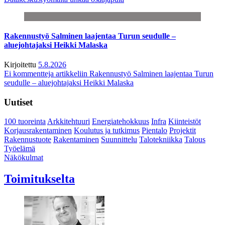
Rakennustyö Salminen laajentaa Turun seudulle –
aluejohtajaksi Heikki Malaska
Kirjoitettu
5.8.2026
Ei kommentteja
artikkeliin Rakennustyö Salminen laajentaa Turun
seudulle – aluejohtajaksi Heikki Malaska
Uutiset
100 tuoreinta
Arkkitehtuuri
Energiatehokkuus
Infra
Kiinteistöt
Korjausrakentaminen
Koulutus ja tutkimus
Pientalo
Projektit
Rakennustuote
Rakentaminen
Suunnittelu
Talotekniikka
Talous
Työelämä
Näkökulmat
Toimitukselta