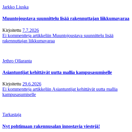
Jarkko Liuska
Muuntojoustava suunnittelu lisää rakennuttajan liikkumavaraa
Kirjoitettu
7.7.2026
Ei kommentteja
artikkeliin Muuntojoustava suunnittelu lisää
rakennuttajan liikkumavaraa
Jethro Ollaranta
Asiantuntijat kehittävät uutta mallia kampusasumiselle
Kirjoitettu
29.6.2026
Ei kommentteja
artikkeliin Asiantuntijat kehittävät uutta mallia
kampusasumiselle
Tarkastaja
Nyt pohtimaan rakennusalan innostavia viestejä!