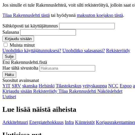
Jos sinulle ei tule Rakennuslehteä, voit silti rekisteröityä, jolloin sa
Tilaa Rakennuslehti tästä
tai hyödynnä
maksuton koejakso tästä
.
Sähköposti tai käyttäjätunnus
Salasana
Kirjaudu sisään
Muista minut
Unohditko käyttäjätunnuksesi?
Unohditko salasanasi?
Rekisteröidy
Sulje
Etsi Rakennuslehti.fistä
Hae tältä sivustolta
Haku
Suositut avainsanat
YIT
SRV
skanska
Helsinki
Tilastokeskus
yrityskauppa
NCC
Espoo
Kirjaudu sisään
Rekisteröidy
Tilaa Rakennuslehti
Näköislehdet
Uutiset
Lue lisää näistä aiheista
Arkkitehtuuri
Energiatehokkuus
Infra
Kiinteistöt
Korjausrakentamine
Uutisissa nyt