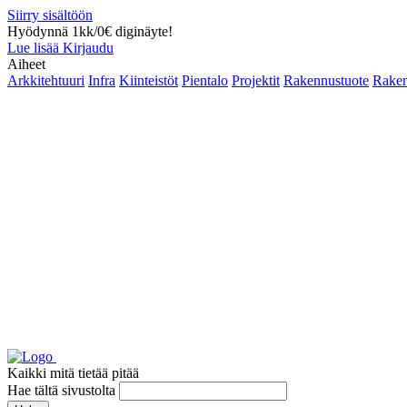
Siirry sisältöön
Hyödynnä 1kk/0€ diginäyte!
Lue lisää
Kirjaudu
Aiheet
Arkkitehtuuri
Infra
Kiinteistöt
Pientalo
Projektit
Rakennustuote
Raken
Kaikki mitä tietää pitää
Hae tältä sivustolta