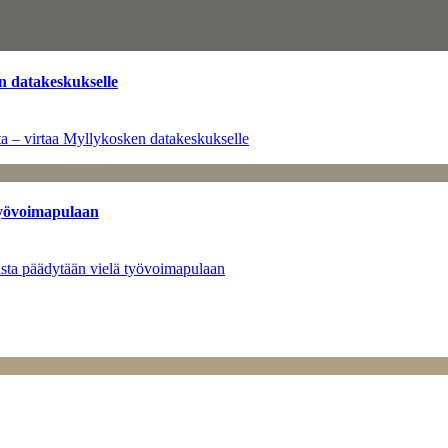
n datakeskukselle
a – virtaa Myllykosken datakeskukselle
työvoimapulaan
asta päädytään vielä työvoimapulaan