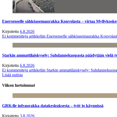
Enersenselle sähköasemaurakka Kouvolasta – virtaa Myllykoske
Kirjoitettu
6.8.2026
Ei kommentteja
artikkeliin Enersenselle sähköasemaurakka Kouvolast
Starkin ammattilaiskysely: Suhdannekuopasta päädytään vielä 
Kirjoitettu
6.8.2026
Ei kommentteja
artikkeliin Starkin ammattilaiskysely: Suhdannekuop
Lisää uutisia
Viikon luetuimmat
GRK:lle infraurakka datakeskuksesta – työt jo käynnissä
Kirjoitettu
3.8.2026