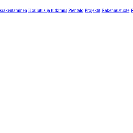
srakentaminen
Koulutus ja tutkimus
Pientalo
Projektit
Rakennustuote
R