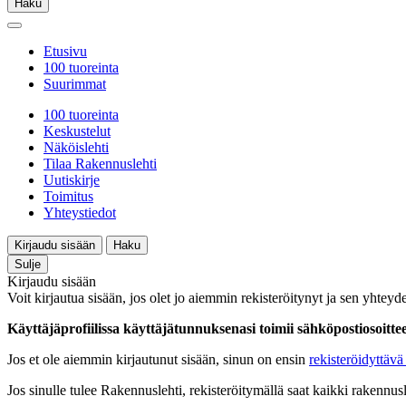
Haku
Etusivu
100 tuoreinta
Suurimmat
100 tuoreinta
Keskustelut
Näköislehti
Tilaa Rakennuslehti
Uutiskirje
Toimitus
Yhteystiedot
Kirjaudu sisään
Haku
Sulje
Kirjaudu sisään
Voit kirjautua sisään, jos olet jo aiemmin rekisteröitynyt ja sen yhteyde
Käyttäjäprofiilissa käyttäjätunnuksenasi toimii sähköpostiosoittees
Jos et ole aiemmin kirjautunut sisään, sinun on ensin
rekisteröidyttävä 
Jos sinulle tulee Rakennuslehti, rekisteröitymällä saat kaikki rakennusle