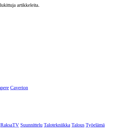
ukittuja artikkeleita.
pere
Caverion
RaksaTV
Suunnittelu
Talotekniikka
Talous
Työelämä