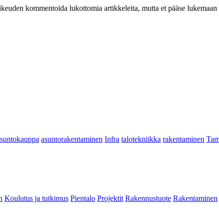
at oikeuden kommentoida lukottomia artikkeleita, mutta et pääse lukemaan l
asuntokauppa
asuntorakentaminen
Infra
talotekniikka
rakentaminen
Tam
n
Koulutus ja tutkimus
Pientalo
Projektit
Rakennustuote
Rakentaminen