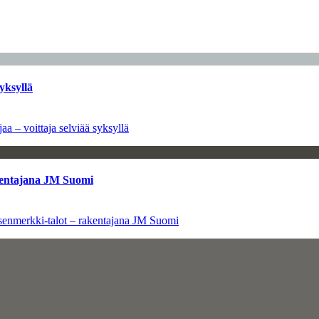
yksyllä
aa – voittaja selviää syksyllä
kentajana JM Suomi
senmerkki-talot – rakentajana JM Suomi