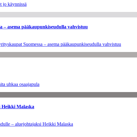
t jo käynnissä
ssa – asema pääkaupunkiseudulla vahvistuu
en yrityskaupat Suomessa – asema pääkaupunkiseudulla vahvistuu
ita uhkaa osaajapula
i Heikki Malaska
dulle – aluejohtajaksi Heikki Malaska