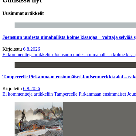
Uusimmat artikkelit
Joensuun uudesta uimahallista kolme kisaajaa – voittaja selviää s
Kirjoitettu
6.8.2026
Ei kommentteja
artikkeliin Joensuun uudesta uimahallista kolme kisaaj
Tampereelle Pirkanmaan ensimmäiset Joutsenmerkki-talot – ra
Kirjoitettu
6.8.2026
Ei kommentteja
artikkeliin Tampereelle Pirkanmaan ensimmäiset Jout