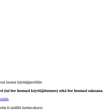
ssä luonut käyttäjäprofiilin
i (tai itse luomasi käyttäjätunnus) sekä itse luomasi salasana.
täällä
.
hti.fi-sisällöt luettavaksesi.