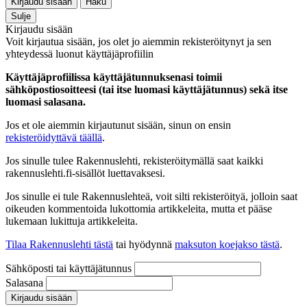
Kirjaudu sisään
Haku
Sulje
Kirjaudu sisään
Voit kirjautua sisään, jos olet jo aiemmin rekisteröitynyt ja sen
yhteydessä luonut käyttäjäprofiilin
Käyttäjäprofiilissa käyttäjätunnuksenasi toimii
sähköpostiosoitteesi (tai itse luomasi käyttäjätunnus) sekä itse
luomasi salasana.
Jos et ole aiemmin kirjautunut sisään, sinun on ensin
rekisteröidyttävä täällä
.
Jos sinulle tulee Rakennuslehti, rekisteröitymällä saat kaikki
rakennuslehti.fi-sisällöt luettavaksesi.
Jos sinulle ei tule Rakennuslehteä, voit silti rekisteröityä, jolloin saat
oikeuden kommentoida lukottomia artikkeleita, mutta et pääse
lukemaan lukittuja artikkeleita.
Tilaa Rakennuslehti tästä
tai hyödynnä
maksuton koejakso tästä
.
Sähköposti tai käyttäjätunnus
Salasana
Kirjaudu sisään