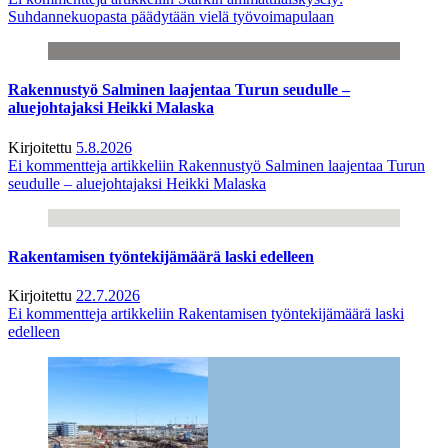
Suhdannekuopasta päädytään vielä työvoimapulaan
Rakennustyö Salminen laajentaa Turun seudulle –
aluejohtajaksi Heikki Malaska
Kirjoitettu
5.8.2026
Ei kommentteja
artikkeliin Rakennustyö Salminen laajentaa Turun
seudulle – aluejohtajaksi Heikki Malaska
Rakentamisen työntekijämäärä laski edelleen
Kirjoitettu
22.7.2026
Ei kommentteja
artikkeliin Rakentamisen työntekijämäärä laski
edelleen