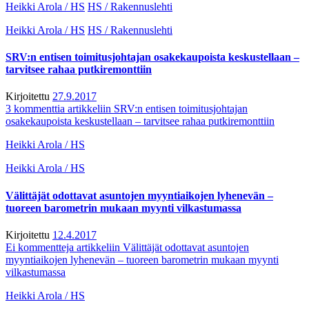
Heikki Arola / HS
HS / Rakennuslehti
Heikki Arola / HS
HS / Rakennuslehti
SRV:n entisen toimitusjohtajan osakekaupoista keskustellaan –
tarvitsee rahaa putkiremonttiin
Kirjoitettu
27.9.2017
3 kommenttia
artikkeliin SRV:n entisen toimitusjohtajan
osakekaupoista keskustellaan – tarvitsee rahaa putkiremonttiin
Heikki Arola / HS
Heikki Arola / HS
Välittäjät odottavat asuntojen myyntiaikojen lyhenevän –
tuoreen barometrin mukaan myynti vilkastumassa
Kirjoitettu
12.4.2017
Ei kommentteja
artikkeliin Välittäjät odottavat asuntojen
myyntiaikojen lyhenevän – tuoreen barometrin mukaan myynti
vilkastumassa
Heikki Arola / HS