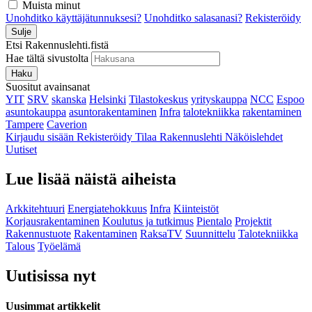
Muista minut
Unohditko käyttäjätunnuksesi?
Unohditko salasanasi?
Rekisteröidy
Sulje
Etsi Rakennuslehti.fistä
Hae tältä sivustolta
Haku
Suositut avainsanat
YIT
SRV
skanska
Helsinki
Tilastokeskus
yrityskauppa
NCC
Espoo
asuntokauppa
asuntorakentaminen
Infra
talotekniikka
rakentaminen
Tampere
Caverion
Kirjaudu sisään
Rekisteröidy
Tilaa Rakennuslehti
Näköislehdet
Uutiset
Lue lisää näistä aiheista
Arkkitehtuuri
Energiatehokkuus
Infra
Kiinteistöt
Korjausrakentaminen
Koulutus ja tutkimus
Pientalo
Projektit
Rakennustuote
Rakentaminen
RaksaTV
Suunnittelu
Talotekniikka
Talous
Työelämä
Uutisissa nyt
Uusimmat artikkelit