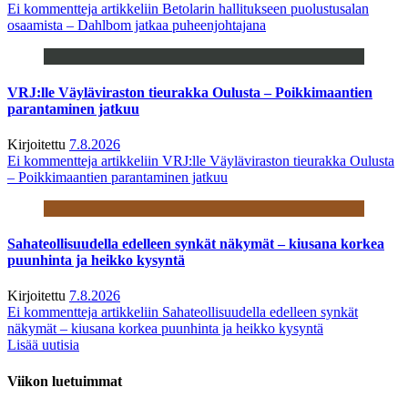
Ei kommentteja
artikkeliin Betolarin hallitukseen puolustusalan
osaamista – Dahlbom jatkaa puheenjohtajana
VRJ:lle Väyläviraston tieurakka Oulusta – Poikkimaantien
parantaminen jatkuu
Kirjoitettu
7.8.2026
Ei kommentteja
artikkeliin VRJ:lle Väyläviraston tieurakka Oulusta
– Poikkimaantien parantaminen jatkuu
Sahateollisuudella edelleen synkät näkymät – kiusana korkea
puunhinta ja heikko kysyntä
Kirjoitettu
7.8.2026
Ei kommentteja
artikkeliin Sahateollisuudella edelleen synkät
näkymät – kiusana korkea puunhinta ja heikko kysyntä
Lisää uutisia
Viikon luetuimmat