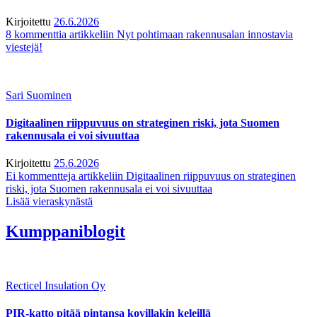
Kirjoitettu
26.6.2026
8 kommenttia
artikkeliin Nyt pohtimaan rakennusalan innostavia
viestejä!
Sari Suominen
Digitaalinen riippuvuus on strateginen riski, jota Suomen
rakennusala ei voi sivuuttaa
Kirjoitettu
25.6.2026
Ei kommentteja
artikkeliin Digitaalinen riippuvuus on strateginen
riski, jota Suomen rakennusala ei voi sivuuttaa
Lisää vieraskynästä
Kumppaniblogit
Recticel Insulation Oy
PIR-katto pitää pintansa kovillakin keleillä