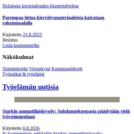
Helsingin kiertotalouden klusteriohjelma
Parempaa tietoa kierrätysmateriaaleista kaivataan
rakennusalalla
Kirjoitettu
21.8.2023
Ilmoitus
Lisää kumppaneilta
Näkökulmat
Toimitukselta
Vieraskynä
Kumppaniblogit
Työpaikat & työelämä
Työelämän uutisia
Starkin ammattilaiskysely: Suhdannekuopasta päädytään vielä
työvoimapulaan
Kirjoitettu
6.8.2026
Ei kommentteja
artikkeliin Starkin ammattilaiskysely: