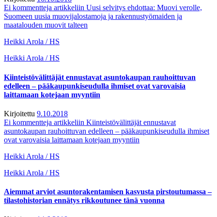
Ei kommentteja
artikkeliin Uusi selvitys ehdottaa: Muovi verolle,
Suomeen uusia muovijalostamoja ja rakennustyömaiden ja
maatalouden muovit talteen
Heikki Arola / HS
Heikki Arola / HS
Kiinteistövälittäjät ennustavat asuntokaupan rauhoittuvan
edelleen – pääkaupunkiseudulla ihmiset ovat varovaisia
laittamaan kotejaan myyntiin
Kirjoitettu
9.10.2018
Ei kommentteja
artikkeliin Kiinteistövälittäjät ennustavat
asuntokaupan rauhoittuvan edelleen – pääkaupunkiseudulla ihmiset
ovat varovaisia laittamaan kotejaan myyntiin
Heikki Arola / HS
Heikki Arola / HS
Aiemmat arviot asuntorakentamisen kasvusta pirstoutumassa –
tilastohistorian ennätys rikkoutunee tänä vuonna