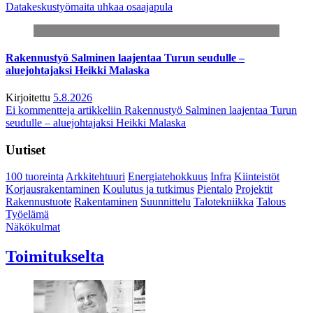
Datakeskustyömaita uhkaa osaajapula
Rakennustyö Salminen laajentaa Turun seudulle –
aluejohtajaksi Heikki Malaska
Kirjoitettu
5.8.2026
Ei kommentteja
artikkeliin Rakennustyö Salminen laajentaa Turun
seudulle – aluejohtajaksi Heikki Malaska
Uutiset
100 tuoreinta
Arkkitehtuuri
Energiatehokkuus
Infra
Kiinteistöt
Korjausrakentaminen
Koulutus ja tutkimus
Pientalo
Projektit
Rakennustuote
Rakentaminen
Suunnittelu
Talotekniikka
Talous
Työelämä
Näkökulmat
Toimitukselta