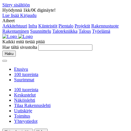
Siirry sisältöön
Hyödynnä 1kk/0€ diginäyte!
Lue lisää
Kirjaudu
Aiheet
Arkkitehtuuri
Infra
Kiinteistöt
Pientalo
Projektit
Rakennustuote
Rakentaminen
Suunnittelu
Talotekniikka
Talous
Työelämä
Kaikki mitä tietää pitää
Hae tältä sivustolta
Haku
Etusivu
100 tuoreinta
Suurimmat
100 tuoreinta
Keskustelut
Näköislehti
Tilaa Rakennuslehti
Uutiskirje
Toimitus
Yhteystiedot