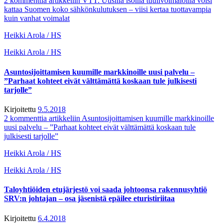
2 kommenttia
artikkeliin VTT: Uusilla isoilla tuulivoimaloilla voisi
kattaa Suomen koko sähkönkulutuksen – viisi kertaa tuottavampia
kuin vanhat voimalat
Heikki Arola / HS
Heikki Arola / HS
Asuntosijoittamisen kuumille markkinoille uusi palvelu –
”Parhaat kohteet eivät välttämättä koskaan tule julkisesti
tarjolle”
Kirjoitettu
9.5.2018
2 kommenttia
artikkeliin Asuntosijoittamisen kuumille markkinoille
uusi palvelu – ”Parhaat kohteet eivät välttämättä koskaan tule
julkisesti tarjolle”
Heikki Arola / HS
Heikki Arola / HS
Taloyhtiöiden etujärjestö voi saada johtoonsa rakennusyhtiö
SRV:n johtajan – osa jäsenistä epäilee eturistiriitaa
Kirjoitettu
6.4.2018