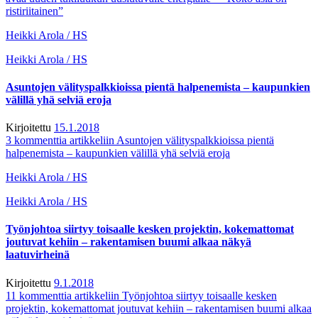
ristiriitainen”
Heikki Arola / HS
Heikki Arola / HS
Asuntojen välityspalkkioissa pientä halpenemista – kaupunkien
välillä yhä selviä eroja
Kirjoitettu
15.1.2018
3 kommenttia
artikkeliin Asuntojen välityspalkkioissa pientä
halpenemista – kaupunkien välillä yhä selviä eroja
Heikki Arola / HS
Heikki Arola / HS
Työnjohtoa siirtyy toisaalle kesken projektin, kokemattomat
joutuvat kehiin – rakentamisen buumi alkaa näkyä
laatuvirheinä
Kirjoitettu
9.1.2018
11 kommenttia
artikkeliin Työnjohtoa siirtyy toisaalle kesken
projektin, kokemattomat joutuvat kehiin – rakentamisen buumi alkaa