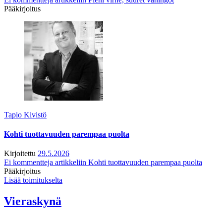
Pääkirjoitus
Tapio Kivistö
Kohti tuottavuuden parempaa puolta
Kirjoitettu
29.5.2026
Ei kommentteja
artikkeliin Kohti tuottavuuden parempaa puolta
Pääkirjoitus
Lisää toimitukselta
Vieraskynä