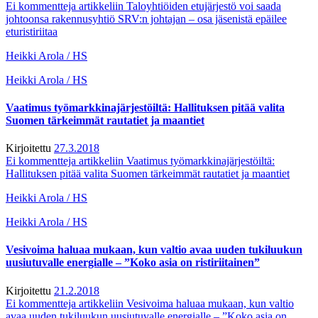
Ei kommentteja
artikkeliin Taloyhtiöiden etujärjestö voi saada
johtoonsa rakennusyhtiö SRV:n johtajan – osa jäsenistä epäilee
eturistiriitaa
Heikki Arola / HS
Heikki Arola / HS
Vaatimus työmarkkinajärjestöiltä: Hallituksen pitää valita
Suomen tärkeimmät rautatiet ja maantiet
Kirjoitettu
27.3.2018
Ei kommentteja
artikkeliin Vaatimus työmarkkinajärjestöiltä:
Hallituksen pitää valita Suomen tärkeimmät rautatiet ja maantiet
Heikki Arola / HS
Heikki Arola / HS
Vesivoima haluaa mukaan, kun valtio avaa uuden tukiluukun
uusiutuvalle energialle – ”Koko asia on ristiriitainen”
Kirjoitettu
21.2.2018
Ei kommentteja
artikkeliin Vesivoima haluaa mukaan, kun valtio
avaa uuden tukiluukun uusiutuvalle energialle – ”Koko asia on