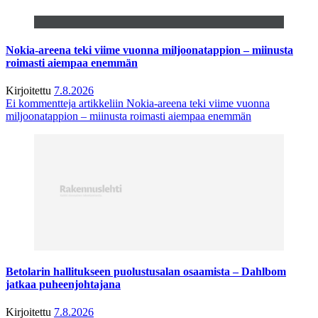
Nokia-areena teki viime vuonna miljoonatappion – miinusta
roimasti aiempaa enemmän
Kirjoitettu
7.8.2026
Ei kommentteja
artikkeliin Nokia-areena teki viime vuonna
miljoonatappion – miinusta roimasti aiempaa enemmän
Betolarin hallitukseen puolustusalan osaamista – Dahlbom
jatkaa puheenjohtajana
Kirjoitettu
7.8.2026