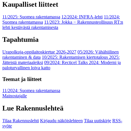
Kaupalliset liitteet
11/2025: Suomea rakentamassa
12/2024: INFRA-lehti
11/2024:
Suomea rakentamassa
11/2023: Jokka − Rakennusteollisuus RT:n
lehti kestävästä rakentamisesta
Tapahtumia
Urapolkuja-oppilaitoskiertue 2026-2027
05/2026: Vähähiilinen
rakentaminen & data
10/2025: Rakentamisen kiertotalous 2025:
Jätteistä materiaaleiksi
09/2024: Recticel Talks 2024: Moderni ja
paloturvallinen loiva katto
Teemat ja liitteet
11/2024: Suomea rakentamassa
Mainostajalle
Lue Rakennuslehteä
Tilaa Rakennuslehti
Kirjaudu näköislehteen
Tilaa uutiskirje
RSS-
syöte