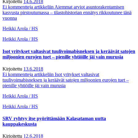
Kirjoitettu
14.6.2018
Ei kommentteja
artikkeliin Aiemmat arviot asuntorakentamisen
kasvusta pirstoutumassa – tilastohistorian ennätys rikkoutunee tänä
vuonna
Heikki Arola / HS
Heikki Arola / HS
Isot yritykset valtasivat tuulivoimabisneksen ja keräävät satojen
miljoonien eurojen tuet – pienille yhtiöille jäi vain murusia
Kirjoitettu
13.6.2018
Ei kommentteja
artikkeliin Isot yritykset valtasivat
tuulivoimabisneksen ja keräävät satojen miljoonien eurojen tuet –
pienille yhtiöille jäi vain murusia
Heikki Arola / HS
Heikki Arola / HS
SRV ryhtyy itse pyörittämään Kalasataman uutta
kauppakeskusta
Kirjoitettu
12.6.2018