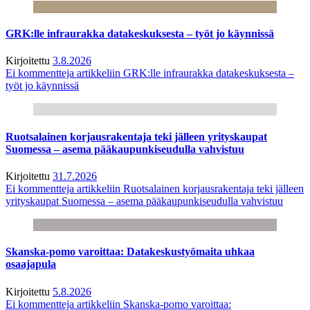
GRK:lle infraurakka datakeskuksesta – työt jo käynnissä
Kirjoitettu
3.8.2026
Ei kommentteja
artikkeliin GRK:lle infraurakka datakeskuksesta –
työt jo käynnissä
Ruotsalainen korjausrakentaja teki jälleen yrityskaupat
Suomessa – asema pääkaupunkiseudulla vahvistuu
Kirjoitettu
31.7.2026
Ei kommentteja
artikkeliin Ruotsalainen korjausrakentaja teki jälleen
yrityskaupat Suomessa – asema pääkaupunkiseudulla vahvistuu
Skanska-pomo varoittaa: Datakeskustyömaita uhkaa
osaajapula
Kirjoitettu
5.8.2026
Ei kommentteja
artikkeliin Skanska-pomo varoittaa: