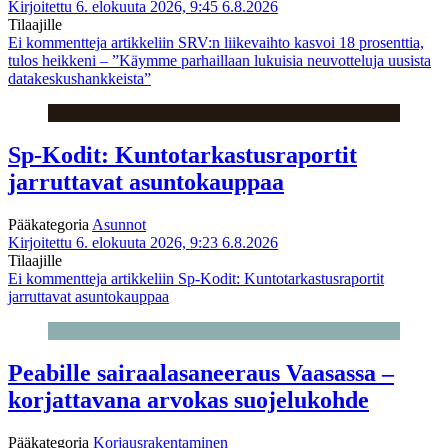
Kirjoitettu 6. elokuuta 2026, 9:45
6.8.2026
Tilaajille
Ei kommentteja
artikkeliin SRV:n liikevaihto kasvoi 18 prosenttia,
tulos heikkeni – ”Käymme parhaillaan lukuisia neuvotteluja uusista
datakeskushankkeista”
Sp-Kodit: Kuntotarkastusraportit
jarruttavat asuntokauppaa
Pääkategoria
Asunnot
Kirjoitettu 6. elokuuta 2026, 9:23
6.8.2026
Tilaajille
Ei kommentteja
artikkeliin Sp-Kodit: Kuntotarkastusraportit
jarruttavat asuntokauppaa
Peabille sairaalasaneeraus Vaasassa –
korjattavana arvokas suojelukohde
Pääkategoria
Korjausrakentaminen